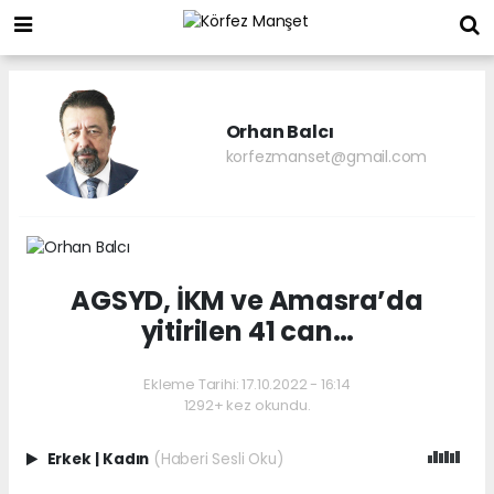
Orhan Balcı
korfezmanset@gmail.com
AGSYD, İKM ve Amasra’da
yitirilen 41 can…
Ekleme Tarihi: 17.10.2022 - 16:14
1292+ kez okundu.
Erkek
|
Kadın
(Haberi Sesli Oku)