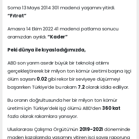
Soma 13 Mayıs 2014 301 madenci yaşamını yitirdi.
“Fıtrat”
Amasra 14 Ekim 2022 41 madenci patlama sonucu
aramızdan ayrıldı.
“Kader”
Peki dünya ile kıyasladığımızda,
ABD son yarım asırdır büyük bir teknoloji atılımı
gerçekleştirerek bir milyon ton kömür üretimi başına işçi
ölüm sayısını
0.02
gibi rekor bir seviyeye düşürmeyi
başarırken Türkiye’de bu rakam
7.2
olarak iddia ediliyor.
Bu oranın doğrultusunda her bir milyon ton kömür
üretimi için Türkiye’deki işçi ölümü ABD’den
360 kat
fazla olarak rakamlara yansıyor.
Uluslararası Çalışma Örgütü’nün
2019-2021
döneminde
maden kazalarında yaşamını yitiren işçi sayısı raporuna