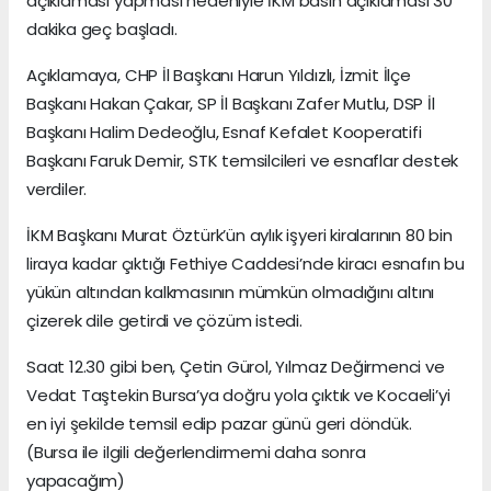
açıklaması yapması nedeniyle İKM basın açıklaması 30
dakika geç başladı.
Açıklamaya, CHP İl Başkanı Harun Yıldızlı, İzmit İlçe
Başkanı Hakan Çakar, SP İl Başkanı Zafer Mutlu, DSP İl
Başkanı Halim Dedeoğlu, Esnaf Kefalet Kooperatifi
Başkanı Faruk Demir, STK temsilcileri ve esnaflar destek
verdiler.
İKM Başkanı Murat Öztürk’ün aylık işyeri kiralarının 80 bin
liraya kadar çıktığı Fethiye Caddesi’nde kiracı esnafın bu
yükün altından kalkmasının mümkün olmadığını altını
çizerek dile getirdi ve çözüm istedi.
Saat 12.30 gibi ben, Çetin Gürol, Yılmaz Değirmenci ve
Vedat Taştekin Bursa’ya doğru yola çıktık ve Kocaeli’yi
en iyi şekilde temsil edip pazar günü geri döndük.
(Bursa ile ilgili değerlendirmemi daha sonra
yapacağım)