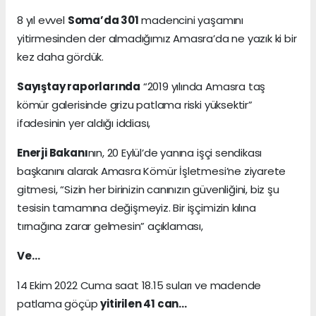
8 yıl evvel
Soma’da 301
madencini yaşamını
yitirmesinden der almadığımız Amasra’da ne yazık ki bir
kez daha gördük.
Sayıştay raporlarında
“2019 yılında Amasra taş
kömür galerisinde grizu patlama riski yüksektir”
ifadesinin yer aldığı iddiası,
Enerji Bakanı
nın, 20 Eylül’de yanına işçi sendikası
başkanını alarak Amasra Kömür İşletmesi’ne ziyarete
gitmesi, “Sizin her birinizin canınızın güvenliğini, biz şu
tesisin tamamına değişmeyiz. Bir işçimizin kılına
tırnağına zarar gelmesin” açıklaması,
Ve…
14 Ekim 2022 Cuma saat 18.15 suları ve madende
patlama göçüp
yitirilen 41 can…