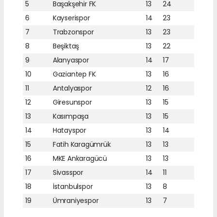
5
Başakşehir FK
13
24
6
Kayserispor
14
23
7
Trabzonspor
13
23
8
Beşiktaş
13
22
9
Alanyaspor
14
17
10
Gaziantep FK
13
16
11
Antalyaspor
12
16
12
Giresunspor
13
15
13
Kasımpaşa
13
15
14
Hatayspor
13
14
15
Fatih Karagümrük
13
13
16
MKE Ankaragücü
13
13
17
Sivasspor
14
11
18
İstanbulspor
13
8
19
Ümraniyespor
13
7