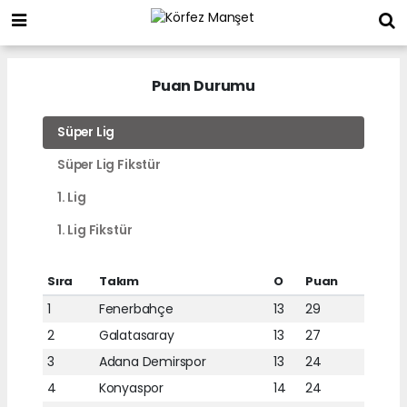
Puan Durumu
Süper Lig
Süper Lig Fikstür
1. Lig
1. Lig Fikstür
Sıra
Takım
O
Puan
1
Fenerbahçe
13
29
2
Galatasaray
13
27
3
Adana Demirspor
13
24
4
Konyaspor
14
24