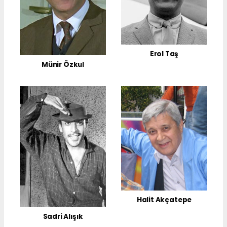
Erol Taş
Münir Özkul
Halit Akçatepe
Sadri Alışık