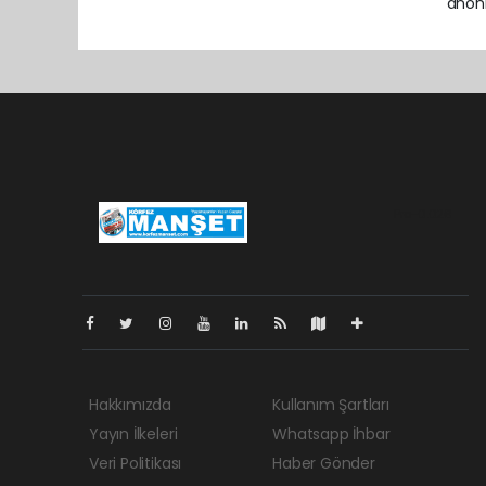
anoni
Pro-0.026
Hakkımızda
Kullanım Şartları
Yayın İlkeleri
Whatsapp İhbar
Veri Politikası
Haber Gönder