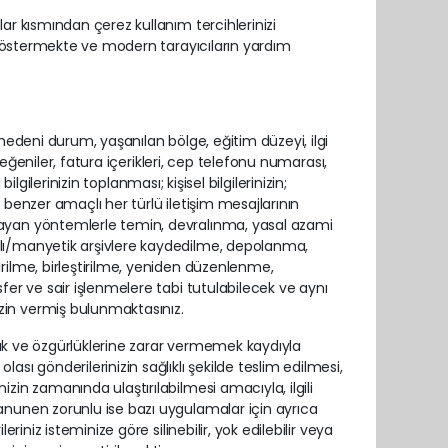
lar kısmından çerez kullanım tercihlerinizi
ık göstermekte ve modern tarayıcıların yardım
 medeni durum, yaşanılan bölge, eğitim düzeyi, ilgi
e beğeniler, fatura içerikleri, cep telefonu numarası,
bilgilerinizin toplanması; kişisel bilgilerinizin;
e benzer amaçlı her türlü iletişim mesajlarının
lmayan yöntemlerle temin, devralınma, yasal azami
zılı/manyetik arşivlere kaydedilme, depolanma,
irilme, birleştirilme, yeniden düzenlenme,
sfer ve sair işlenmelere tabi tutulabilecek ve aynı
zin vermiş bulunmaktasınız.
i hak ve özgürlüklerine zarar vermemek kaydıyla
ı gönderilerinizin sağlıklı şekilde teslim edilmesi,
izin zamanında ulaştırılabilmesi amacıyla, ilgili
Kanunen zorunlu ise bazı uygulamalar için ayrıca
eriniz isteminize göre silinebilir, yok edilebilir veya