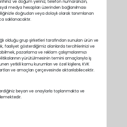
tarihiniz ve doğum yeriniz, telefon numaranızın,
 sosyal medya hesapları üzerinden bağlanılması
şiliğinizle doğrudan veya dolaylı olarak tanımlanan
zca saklanacaktır.
ğlı olduğu grup şirketleri tarafından sunulan ürün ve
, faaliyet gösterdiğimiz alanlarda tercihlerinizi ve
yapabilmek, pazarlama ve reklam çalışmalarımızı
olitikalarının yürütülmesinin temini amaçlarıyla iş
nunen yetkili kamu kurumları ve özel kişilere, KVK
rtları ve amaçları çerçevesinde aktarılabilecektir.
en verdiğiniz beyan ve onaylarla toplanmakta ve
şlemektedir.