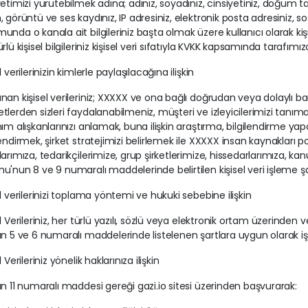
yetimizi yürütebilmek adına; adınız, soyadınız, cinsiyetiniz, doğum 
, görüntü ve ses kaydınız, IP adresiniz, elektronik posta adresiniz,
unda o kanala ait bilgileriniz başta olmak üzere kullanıcı olarak ki
ürlü kişisel bilgileriniz kişisel veri sıfatıyla KVKK kapsamında tarafımı
l verilerinizin kimlerle paylaşılacağına ilişkin
nan kişisel verileriniz; XXXXX ve ona bağlı doğrudan veya dolaylı ba
tlerden sizleri faydalanabilmeniz, müşteri ve izleyicilerimizi tanımak
nım alışkanlarınızı anlamak, buna ilişkin araştırma, bilgilendirme 
lendirmek, şirket stratejimizi belirlemek ile XXXXX insan kaynakları p
larımıza, tedarikçilerimize, grup şirketlerimize, hissedarlarımıza, ka
u'nun 8 ve 9 numaralı maddelerinde belirtilen kişisel veri işleme şa
el verilerinizi toplama yöntemi ve hukuki sebebine ilişkin
el Verileriniz, her türlü yazılı, sözlü veya elektronik ortam üzerind
ın 5 ve 6 numaralı maddelerinde listelenen şartlara uygun olarak i
l Verileriniz yönelik haklarınıza ilişkin
ın 11 numaralı maddesi gereği gazi.io sitesi üzerinden başvurarak: