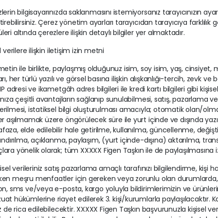
lerin bilgisayarınızda saklanmasını istemiyorsanız tarayıcınızın ayar
tirebilirsiniz. Çerez yönetim ayarları tarayıcıdan tarayıcıya farklıl
eri altında çerezlere ilişkin detaylı bilgiler yer almaktadır.
l verilere ilişkin iletişim izin metni
metin ile birlikte, paylaşmış olduğunuz isim, soy isim, yaş, cinsiyet,
arı, her türlü yazılı ve görsel basına ilişkin alışkanlığı-tercih, zevk v
IP adresi ve ikametgâh adres bilgileri ile kredi kartı bilgileri gibi kişisel 
ınıza çeşitli avantajların sağlanıp sunulabilmesi, satış, pazarlama v
rilmesi, istatiksel bilgi oluşturulması amacıyla; otomatik olan/o
er aşılmamak üzere öngörülecek süre ile yurt içinde ve dışında ya
aza, elde edilebilir hale getirilme, kullanılma, güncellenme, değişt
landırılma, açıklanma, paylaşım, (yurt içinde-dışına) aktarılma, tran
ara yönelik olarak; tüm XXXXX Figen Taşkın ile de paylaşılmasına i
şisel verileriniz satış pazarlama amaçlı tarafınızı bilgilendirme, kiş
en meşru menfaatler için gereken veya zorunlu olan durumlarda, olas
on, sms ve/veya e-posta, kargo yoluyla bildirimlerimizin ve ürünlerin
at hükümlerine riayet edilerek 3. kişi/kurumlarla paylaşılacaktır. 
iz de rica edilebilecektir. XXXXX Figen Taşkın başvurunuzla kişisel veril