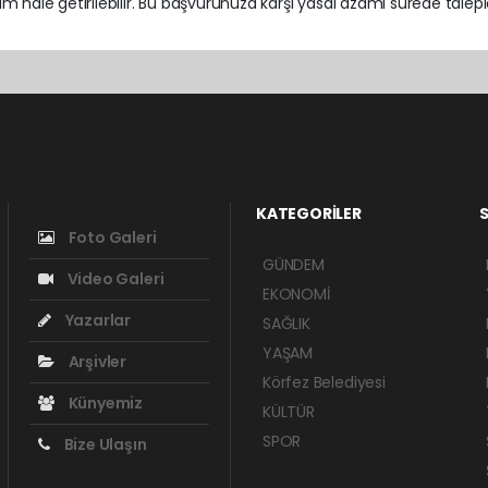
m hale getirilebilir. Bu başvurunuza karşı yasal azami sürede talepler
KATEGORİLER
S
Foto Galeri
GÜNDEM
Video Galeri
EKONOMİ
Yazarlar
SAĞLIK
YAŞAM
Arşivler
Körfez Belediyesi
Künyemiz
KÜLTÜR
SPOR
Bize Ulaşın