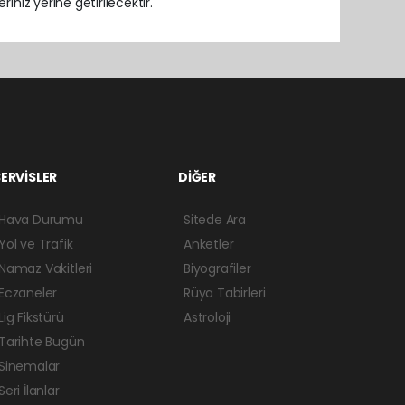
iniz yerine getirilecektir.
ERVİSLER
DİĞER
Hava Durumu
Sitede Ara
Yol ve Trafik
Anketler
Namaz Vakitleri
Biyografiler
Eczaneler
Rüya Tabirleri
Lig Fikstürü
Astroloji
Tarihte Bugün
Sinemalar
Seri İlanlar