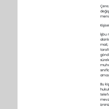
Çerez
değiş
menül
Kişise
İşbu 
alanl
mail, 
taraf
gönde
sürel
muhaf
sınıf
amaçl
Bu ki
hukuk
telef
mevzu
iznin