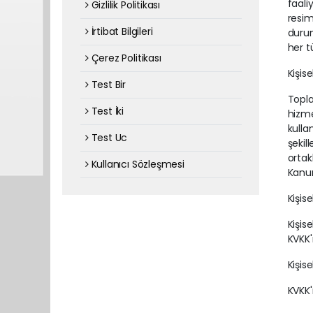
faali
Gizlilik Politikası
resim
İrtibat Bilgileri
durum
her t
Çerez Politikası
Kişise
Test Bir
Topla
Test İki
hizme
kulla
Test Uc
şekil
ortak
Kullanıcı Sözleşmesi
Kanun
Kişis
Kişis
KVKK'
Kişise
KVKK'