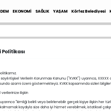
NDEM
EKONOMİ
SAĞLIK
YAŞAM
Körfez Belediyesi
 Politikası
politikamız.
sayılı Kişisel Verilerin Korunması Kanunu ("KVKK") uyarınca, XXXXX ola
unda azami özeni göstermekteyiz. KVKK kapsamında sizleri bilgilend
l verilerinize ilişkin
uyarınca "kimliği belirli veya belirlenebilir gerçek kişiye ilişkin her tü
lı kalmamak kaydıyla size daha iyi hizmet verebilmek, istatiksel ç