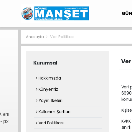
GÜ
Anasayfa
Veri Politikası
Veri
Kurumsal
Hakkımızda
Veri 
Künyemiz
6698 
konus
Yayın İlkeleri
Kişise
Kullanım Şartları
KVKK 
Veri Politikası
sınır