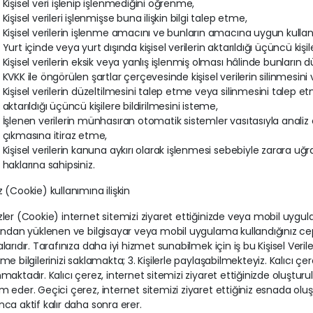
Kişisel veri işlenip işlenmediğini öğrenme,
Kişisel verileri işlenmişse buna ilişkin bilgi talep etme,
Kişisel verilerin işlenme amacını ve bunların amacına uygun kullan
Yurt içinde veya yurt dışında kişisel verilerin aktarıldığı üçüncü kişil
Kişisel verilerin eksik veya yanlış işlenmiş olması hâlinde bunların 
KVKK ile öngörülen şartlar çerçevesinde kişisel verilerin silinmesin
Kişisel verilerin düzeltilmesini talep etme veya silinmesini talep etm
aktarıldığı üçüncü kişilere bildirilmesini isteme,
İşlenen verilerin münhasıran otomatik sistemler vasıtasıyla analiz
çıkmasına itiraz etme,
Kişisel verilerin kanuna aykırı olarak işlenmesi sebebiyle zarara uğ
haklarına sahipsiniz.
 (Cookie) kullanımına ilişkin
ler (Cookie) internet sitemizi ziyaret ettiğinizde veya mobil uygul
ından yüklenen ve bilgisayar veya mobil uygulama kullandığınız ce
larıdır. Tarafınıza daha iyi hizmet sunabilmek için iş bu Kişisel Veril
me bilgilerinizi saklamakta; 3. Kişilerle paylaşabilmekteyiz. Kalıcı ç
maktadır. Kalıcı çerez, internet sitemizi ziyaret ettiğinizde oluşturu
 eder. Geçici çerez, internet sitemizi ziyaret ettiğiniz esnada oluş
ca aktif kalır daha sonra erer.