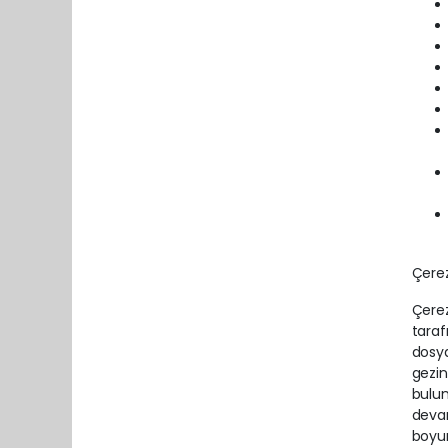
Çerez
Çerez
taraf
dosya
gezin
bulun
devam
boyun