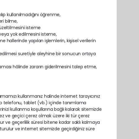
ılıp kullanılmadığını öğrenme,
eri bilme,
düzeltilmesini isteme
i veya yok edilmesini isteme,
e hallerinde yapılan işlemlerin, kişisel verilerin
 edilmesi suretiyle aleyhine bir sonucun ortaya
raması hâlinde zararın giderilmesini talep etme,
amamızı kullanmanız halinde internet tarayıcınız
p telefonu, tablet (vb.) içinde tanımlama
erinizi kullanma koşullarına bağlı kalarak sitemizde
erez ve geçici çerez olmak üzere iki tür çerez
lur ve geçerlilik süresi bitene kadar saklı kalmaya
turulur ve internet sitemizde geçirdiğiniz süre