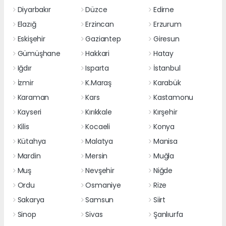
Diyarbakır
Düzce
Edirne
Elazığ
Erzincan
Erzurum
Eskişehir
Gaziantep
Giresun
Gümüşhane
Hakkari
Hatay
Iğdır
Isparta
İstanbul
İzmir
K.Maraş
Karabük
Karaman
Kars
Kastamonu
Kayseri
Kırıkkale
Kırşehir
Kilis
Kocaeli
Konya
Kütahya
Malatya
Manisa
Mardin
Mersin
Muğla
Muş
Nevşehir
Niğde
Ordu
Osmaniye
Rize
Sakarya
Samsun
Siirt
Sinop
Sivas
Şanlıurfa