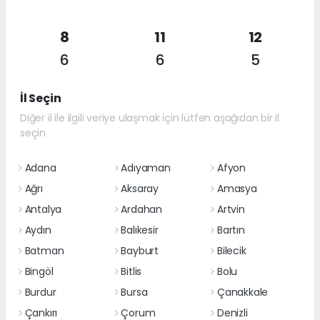
8
11
12
6
6
5
İl Seçin
Diğer il ile ilgili veriye ulaşmak için lütfen aşağıdan bir il
seçin
Adana
Adıyaman
Afyon
Ağrı
Aksaray
Amasya
Antalya
Ardahan
Artvin
Aydın
Balıkesir
Bartın
Batman
Bayburt
Bilecik
Bingöl
Bitlis
Bolu
Burdur
Bursa
Çanakkale
Çankırı
Çorum
Denizli