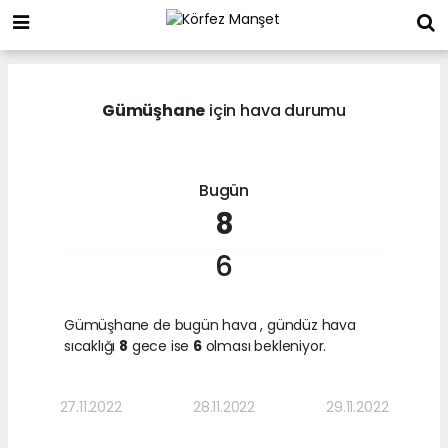
Gümüşhane
için hava durumu
Bugün
8
6
Gümüşhane de bugün hava
, gündüz hava
sıcaklığı
8
gece ise
6
olması bekleniyor.
27.11.2022
28.11.2022
29.11.2022