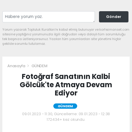
Gönder
Yorum yazarak Topluluk Kuralları’nı kabul etmiş bulunuyor ve korfezmanset.com
sitesine yaptığınız yorumunuzla ilgili doğrudan veya dolaylı tüm sorumluluğu
tek başınıza üstleniyorsunuz. Yazılan tüm yorumlardan site yönetimi hiçbir
şekilde sorumlu tutulamaz.
Anasayfa
GÜNDEM
Fotoğraf Sanatının Kalbi
Gölcük'te Atmaya Devam
Ediyor
GÜNDEM
09.01.2023 - 11:30, Güncelleme: 09.01.2023 - 12:38
172434+ kez okundu.