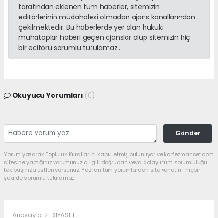
tarafından eklenen tüm haberler, sitemizin
editörlerinin müdahalesi olmadan ajans kanallarından
çekilmektedir. Bu haberlerde yer alan hukuki
muhataplar haberi geçen ajanslar olup sitemizin hiç
bir editörü sorumlu tutulamaz...
Okuyucu Yorumları
(0)
Gönder
Yorum yazarak Topluluk Kuralları’nı kabul etmiş bulunuyor ve korfezmanset.com
sitesine yaptığınız yorumunuzla ilgili doğrudan veya dolaylı tüm sorumluluğu
tek başınıza üstleniyorsunuz. Yazılan tüm yorumlardan site yönetimi hiçbir
şekilde sorumlu tutulamaz.
Anasayfa
SİYASET