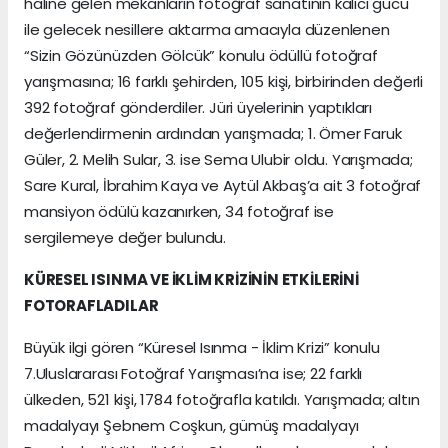
haline gelen mekanların fotoğraf sanatının kalıcı gücü
ile gelecek nesillere aktarma amacıyla düzenlenen
“Sizin Gözünüzden Gölcük” konulu ödüllü fotoğraf
yarışmasına; 16 farklı şehirden, 105 kişi, birbirinden değerli
392 fotoğraf gönderdiler. Jüri üyelerinin yaptıkları
değerlendirmenin ardından yarışmada; 1. Ömer Faruk
Güler, 2. Melih Sular, 3. ise Sema Ulubir oldu. Yarışmada;
Sare Kural, İbrahim Kaya ve Aytül Akbaş’a ait 3 fotoğraf
mansiyon ödülü kazanırken, 34 fotoğraf ise
sergilemeye değer bulundu.
KÜRESEL ISINMA VE İKLİM KRİZİNİN ETKİLERİNİ
FOTORAFLADILAR
Büyük ilgi gören “Küresel Isınma - İklim Krizi” konulu
7.Uluslararası Fotoğraf Yarışması’na ise; 22 farklı
ülkeden, 521 kişi, 1784 fotoğrafla katıldı. Yarışmada; altın
madalyayı Şebnem Coşkun, gümüş madalyayı