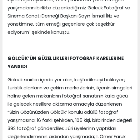
yarışmalarını birlikte düzenlediğimiz Gölcük Fotoğraf ve
Sinema Sanatı Derneği Başkanı Sayın İsmail İkiz ve
yönetimine, tüm emeği geçenlere çok teşekkür
ediyorum” şeklinde konuştu.
GÖLCÜK’ÜN GÜZELLİKLERİ FOTOĞRAF KARELERİNE
YANSIDI
Gölcük sınırları içinde yer alan, keşfedilmeyi bekleyen,
turistik alanların ve çekim merkezlerinin, ilçenin simgeleri
haline gelen mekanların fotoğraf sanatının kalıcı gücü
ile gelecek nesillere aktarma amacıyla düzenlenen
“Sizin Gözünüzden Gölcük” konulu ödüllü fotoğraf
yarışmasına; 16 farklı şehirden, 105 kişi, birbirinden değerli
392 fotoğraf gönderdiler. Jüri üyelerinin yaptıkları
değerlendirmenin ardından yarışmada; 1. Ömer Faruk