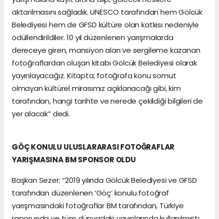
aktarılmasını sağladık. UNESCO tarafından hem Gölcük
Belediyesi hem de GFSD kültüre olan katkısı nedeniyle
ödüllendirildiler. 10 yıl düzenlenen yarışmalarda
dereceye giren, mansiyon alan ve sergileme kazanan
fotoğraflardan oluşan kitabı Gölcük Belediyesi olarak
yayınlayacağız. Kitapta; fotoğrafa konu somut
olmayan kültürel mirasımız açıklanacağı gibi, kim
tarafından, hangi tarihte ve nerede çekildiği bilgileri de
yer alacak” dedi.
GÖÇ KONULU ULUSLARARASI FOTOĞRAFLAR
YARIŞMASINA BM SPONSOR OLDU
Başkan Sezer: “2019 yılında Gölcük Belediyesi ve GFSD
tarafından düzenlenen ‘Göç’ konulu fotoğraf
yarışmasındaki fotoğraflar BM tarafından, Türkiye
raporunda ve tüm dünyadaki yayınlarında kullanılmıştı.