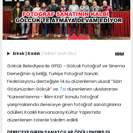
Erkek
|
Kadın
(Haberi Sesli Oku)
Gölcük Belediyesi ile GFSD - Gölcük Fotoğraf ve Sinema
Derneği’nin iş birliği, Türkiye Fotoğraf Sanatı
Federasyonu desteğiyle 14.sü düzenlenen ulusal “Sizin
Gözünüzden Gölcük” ve
7.si
düzenlenen uluslararası
“Küresel Isınma - İklim Krizi” konulu fotoğraf
yarışmalarında dereceye giren fotoğraf sanatçılarına
ödülleri, Kazıklı Kervansaray Kültür Yapısı’nda
düzenlenen törenle takdim edildi.
DERECEYE GİREN SANATÇILAR ÖDÜLLENDİRİLDİ