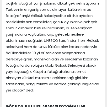
başlıklı fotoğraf yarışmalarına dikkat çekmek istiyorum.
Türkiye’nin en geniş somut olmayan kültürel miras
fotoğraf arşivi Gölcük Belediyesi’ne aittir. Kaybolan
mesleklerin son temsilcileri, çocuk oyunları ve pek çok
somut olmayan kültürel mirasımızı, düzenlediğimiz
yarışmalarla kayıt altına alıp, gelecek nesillere
aktarılmasını sağladık. UNESCO tarafından hem Gölcük
Belediyesi hem de GFSD kültüre olan katkısı nedeniyle
ödüllendirildiler. 10 yıl düzenlenen yarışmalarda
dereceye giren, mansiyon alan ve sergileme kazanan
fotoğraflardan oluşan kitabı Gölcük Belediyesi olarak
yayınlayacağız. Kitapta; fotoğrafa konu somut
olmayan kültürel mirasımız açıklanacağı gibi, kim
tarafından, hangi tarihte ve nerede çekildiği bilgileri de
yer alacak” dedi.
GÖÇ KONULU ULUSLARARASI FOTOĞRAFLAR