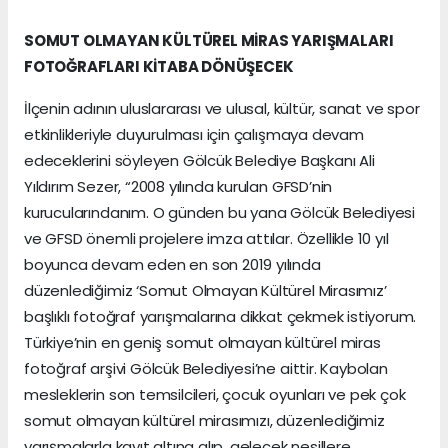
SOMUT OLMAYAN KÜLTÜREL MİRAS YARIŞMALARI
FOTOĞRAFLARI KİTABA DÖNÜŞECEK
İlçenin adının uluslararası ve ulusal, kültür, sanat ve spor
etkinlikleriyle duyurulması için çalışmaya devam
edeceklerini söyleyen Gölcük Belediye Başkanı Ali
Yıldırım Sezer, “2008 yılında kurulan GFSD’nin
kurucularındanım. O günden bu yana Gölcük Belediyesi
ve GFSD önemli projelere imza attılar. Özellikle 10 yıl
boyunca devam eden en son 2019 yılında
düzenlediğimiz ‘Somut Olmayan Kültürel Mirasımız’
başlıklı fotoğraf yarışmalarına dikkat çekmek istiyorum.
Türkiye’nin en geniş somut olmayan kültürel miras
fotoğraf arşivi Gölcük Belediyesi’ne aittir. Kaybolan
mesleklerin son temsilcileri, çocuk oyunları ve pek çok
somut olmayan kültürel mirasımızı, düzenlediğimiz
yarışmalarla kayıt altına alıp, gelecek nesillere