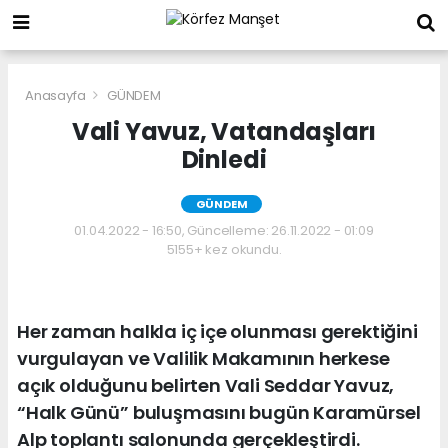
Anasayfa
GÜNDEM
Vali Yavuz, Vatandaşları
Dinledi
GÜNDEM
01.04.2022 - 16:50, Güncelleme: 26.11.2022 - 01:09
5155+ kez okundu.
Her zaman halkla iç içe olunması gerektiğini
vurgulayan ve Valilik Makamının herkese
açık olduğunu belirten Vali Seddar Yavuz,
“Halk Günü” buluşmasını bugün Karamürsel
Alp toplantı salonunda gerçekleştirdi.