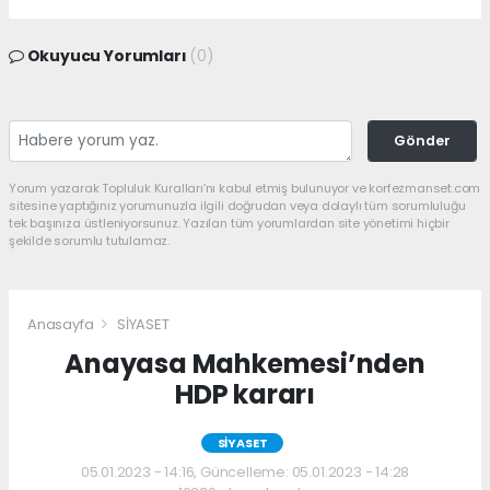
Okuyucu Yorumları
(0)
Gönder
Yorum yazarak Topluluk Kuralları’nı kabul etmiş bulunuyor ve korfezmanset.com
sitesine yaptığınız yorumunuzla ilgili doğrudan veya dolaylı tüm sorumluluğu
tek başınıza üstleniyorsunuz. Yazılan tüm yorumlardan site yönetimi hiçbir
şekilde sorumlu tutulamaz.
Anasayfa
SİYASET
Anayasa Mahkemesi’nden
HDP kararı
SİYASET
05.01.2023 - 14:16, Güncelleme: 05.01.2023 - 14:28