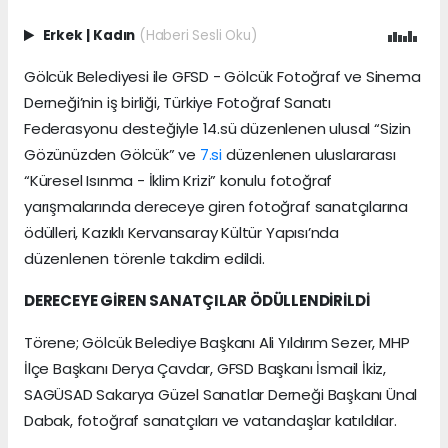
Erkek
|
Kadın
(Haberi Sesli Oku)
Gölcük Belediyesi ile GFSD - Gölcük Fotoğraf ve Sinema
Derneği’nin iş birliği, Türkiye Fotoğraf Sanatı
Federasyonu desteğiyle 14.sü düzenlenen ulusal “Sizin
Gözünüzden Gölcük” ve
7.si
düzenlenen uluslararası
“Küresel Isınma - İklim Krizi” konulu fotoğraf
yarışmalarında dereceye giren fotoğraf sanatçılarına
ödülleri, Kazıklı Kervansaray Kültür Yapısı’nda
düzenlenen törenle takdim edildi.
DERECEYE GİREN SANATÇILAR ÖDÜLLENDİRİLDİ
Törene; Gölcük Belediye Başkanı Ali Yıldırım Sezer, MHP
İlçe Başkanı Derya Çavdar, GFSD Başkanı İsmail İkiz,
SAGÜSAD Sakarya Güzel Sanatlar Derneği Başkanı Ünal
Dabak, fotoğraf sanatçıları ve vatandaşlar katıldılar.