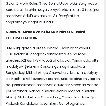
Güler, 2. Melih Sular, 3. ise Sema Ulubir oldu. Yarışmada;
Sare Kural, İbrahim Kaya ve Aytül Akbaş’a ait 3 fotoğraf
mansiyon ödülü kazanırken, 34 fotoğraf ise
sergilemeye değer bulundu.
KÜRESEL ISINMA VE İKLİM KRİZİNİN ETKİLERİNİ
FOTORAFLADILAR
Büyük ilgi gören “Küresel Isınma - İklim Krizi” konulu
7.Uluslararası Fotoğraf Yarışması’na ise; 22 farklı
ülkeden, 521 kişi, 1784 fotoğrafla katıldı. Yarışmada; altın
madalyayı Şebnem Coşkun, gümüş madalyayı
Bangladeşli Mithail Afrige Chowdhury, bronz madalyayı
ise Kadir Tezel kazandı. Yarışma jürisi tarafından yapılan
değerlendirmede mansiyon ödüllerini; Mehrdad Vahed
Yousefabad, Mahmut Serdar Alakuş, Mahmut Serdar
Alakuş, Mithail Afrige Chowdhury, Cengizhan Türkoğlu,
Prakash Kandakoor kazanırken, 50 fotoğraf da