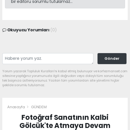
bir editörü sorumlu tutulamaz...
Okuyucu Yorumları
(0)
Gönder
Yorum yazarak Topluluk Kuralları’nı kabul etmiş bulunuyor ve korfezmanset.com
sitesine yaptığınız yorumunuzla ilgili doğrudan veya dolaylı tüm sorumluluğu
tek başınıza üstleniyorsunuz. Yazılan tüm yorumlardan site yönetimi hiçbir
şekilde sorumlu tutulamaz.
Anasayfa
GÜNDEM
Fotoğraf Sanatının Kalbi
Gölcük'te Atmaya Devam