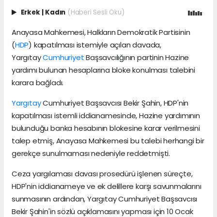
Erkek
|
Kadın
(Haberi Sesli Oku)
Anayasa Mahkemesi, Halkların Demokratik Partisinin
(
HDP
) kapatılması istemiyle açılan davada,
Yargıtay
Cumhuriyet
Başsavcılığının partinin Hazine
yardımı bulunan hesaplarına bloke konulması talebini
karara bağladı.
Yargıtay
Cumhuriyet Başsavcısı Bekir Şahin, HDP'nin
kapatılması istemli iddianamesinde, Hazine yardımının
bulunduğu banka hesabının blokesine karar verilmesini
talep etmiş, Anayasa Mahkemesi bu talebi herhangi bir
gerekçe sunulmaması nedeniyle reddetmişti.
Ceza yargılaması davası prosedürü işlenen süreçte,
HDP'nin iddianameye ve ek delillere karşı savunmalarını
sunmasının ardından, Yargıtay Cumhuriyet Başsavcısı
Bekir Şahin'in sözlü açıklamasını yapması için 10 Ocak