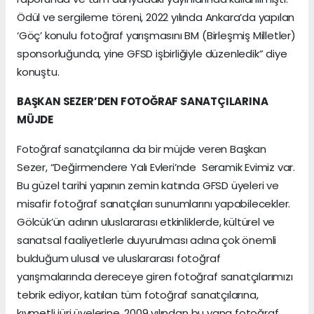
Ödül ve sergileme töreni, 2022 yılında Ankara’da yapılan
‘Göç’ konulu fotoğraf yarışmasını BM (Birleşmiş Milletler)
sponsorluğunda, yine GFSD işbirliğiyle düzenledik” diye
konuştu.
BAŞKAN SEZER’DEN FOTOĞRAF SANATÇILARINA
MÜJDE
Fotoğraf sanatçılarına da bir müjde veren Başkan
Sezer, “Değirmendere Yalı Evleri’nde Seramik Evimiz var.
Bu güzel tarihi yapının zemin katında GFSD üyeleri ve
misafir fotoğraf sanatçıları sunumlarını yapabilecekler.
Gölcük’ün adının uluslararası etkinliklerde, kültürel ve
sanatsal faaliyetlerle duyurulması adına çok önemli
bulduğum ulusal ve uluslararası fotoğraf
yarışmalarında dereceye giren fotoğraf sanatçılarımızı
tebrik ediyor, katılan tüm fotoğraf sanatçılarına,
kıymetli jüri üyelerine, 2009 yılından bu yana fotoğraf