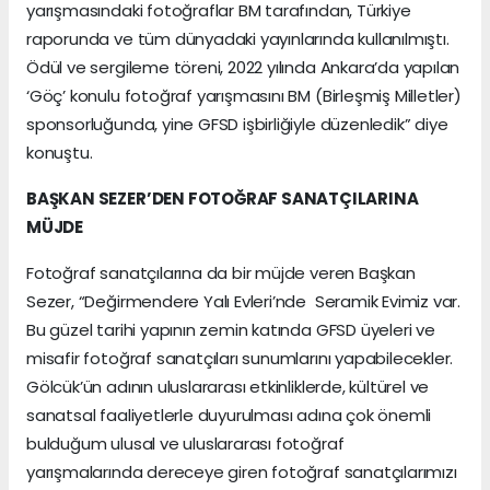
yarışmasındaki fotoğraflar BM tarafından, Türkiye
raporunda ve tüm dünyadaki yayınlarında kullanılmıştı.
Ödül ve sergileme töreni, 2022 yılında Ankara’da yapılan
‘Göç’ konulu fotoğraf yarışmasını BM (Birleşmiş Milletler)
sponsorluğunda, yine GFSD işbirliğiyle düzenledik” diye
konuştu.
BAŞKAN SEZER’DEN FOTOĞRAF SANATÇILARINA
MÜJDE
Fotoğraf sanatçılarına da bir müjde veren Başkan
Sezer, “Değirmendere Yalı Evleri’nde Seramik Evimiz var.
Bu güzel tarihi yapının zemin katında GFSD üyeleri ve
misafir fotoğraf sanatçıları sunumlarını yapabilecekler.
Gölcük’ün adının uluslararası etkinliklerde, kültürel ve
sanatsal faaliyetlerle duyurulması adına çok önemli
bulduğum ulusal ve uluslararası fotoğraf
yarışmalarında dereceye giren fotoğraf sanatçılarımızı