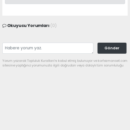
Okuyucu Yorumları
(0)
Gönder
Yorum yazarak Topluluk Kuralları’nı kabul etmiş bulunuyor ve korfezmanset.com
sitesine yaptığınız yorumunuzla ilgili doğrudan veya dolaylı tüm sorumluluğu
tek başınıza üstleniyorsunuz. Yazılan tüm yorumlardan site yönetimi hiçbir
şekilde sorumlu tutulamaz.
haber paketi
haber scripti
haber yazılımı
Tüm hakları saklı tutulmaktadır.Copyright 2026©
Haber Yazılımı:
Web Aksiyon ®