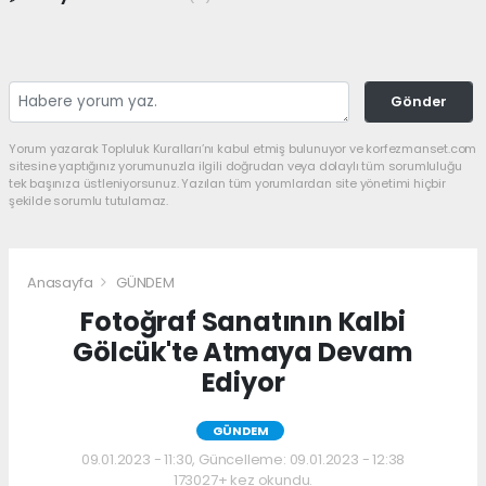
Gönder
Yorum yazarak Topluluk Kuralları’nı kabul etmiş bulunuyor ve korfezmanset.com
sitesine yaptığınız yorumunuzla ilgili doğrudan veya dolaylı tüm sorumluluğu
tek başınıza üstleniyorsunuz. Yazılan tüm yorumlardan site yönetimi hiçbir
şekilde sorumlu tutulamaz.
Anasayfa
GÜNDEM
Fotoğraf Sanatının Kalbi
Gölcük'te Atmaya Devam
Ediyor
GÜNDEM
09.01.2023 - 11:30, Güncelleme: 09.01.2023 - 12:38
173027+ kez okundu.