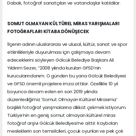
Dabak, fotoğraf sanatçıları ve vatandaşlar katıldılar.
SOMUT OLMAYAN KÜLTÜREL MİRAS YARIŞMALARI
FOTOĞRAFLARI KİTABA DÖNÜŞECEK
İlçenin adının uluslararası ve ulusal, kültür, sanat ve spor
etkinlikleriyle duyurulması için çalışmaya devam
edeceklerini söyleyen Gölcük Belediye Başkanı Ali
Yıldırım Sezer, “2008 yılında kurulan GFSD’nin
kurucularındanım. O günden bu yana Gölcük Belediyesi
ve GFSD önemli projelere imza attılar. Özellikle 10 yıl
boyunca devam eden en son 2019 yılında
düzenlediğimiz ‘Somut Olmayan Kültürel Mirasımız’
başlıklı fotoğraf yarışmalarına dikkat çekmek istiyorum.
Türkiye’nin en geniş somut olmayan kültürel miras
fotoğraf arşivi Gölcük Belediyesi’ne aittir. Kaybolan
mesleklerin son temsilcileri, çocuk oyunları ve pek çok