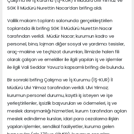
Çalışma ve İş Kurumu (İŞ-KUR) İl Müdürü Ulvi Yılmaz ve
SGK İl Müdürü Nurettin Nacar’dan brifing aldı.
Valilik makam toplantı salonunda gerçekleştirilen
toplantıda ilk brifing SGK İl Müdürü Nurettin Nacar
tarafından verildi. Müdür Nacar; kurumun kadro ve
personel, bina, lojman diğer sosyal ve yardımcı tesisler,
araç-makine ve teçhizat durumları, İlimizde halen fili
olarak çalışan ve emekliler ile ilgili yapılan iş ve işlemler
ile ilgili Vali Seddar Yavuz’a kapsamlı brifing de bulundu.
Bir sonraki brifing Çalışma ve İş Kurumu (İŞ-KUR) İl
Müdürü Ulvi Yılmaz tarafından verildi. Ulvi Yılmaz;
kurumun personel durumu, kayıtlı iş isteyen ve işe
yerleştirilenler, işsizlik başvuruları ve ödemeleri, iş ve
meslek danışmanlığı hizmetleri, kurum tarafından açılan
meslek edindirme kursları, idari para cezalarına ilişkin
yapılan işlemler, sendikal faaliyetler, kuruma gelen