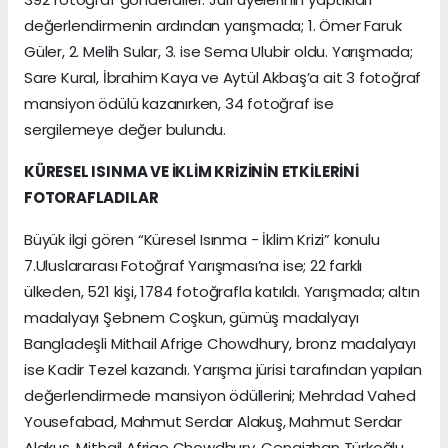
değerlendirmenin ardından yarışmada; 1. Ömer Faruk
Güler, 2. Melih Sular, 3. ise Sema Ulubir oldu. Yarışmada;
Sare Kural, İbrahim Kaya ve Aytül Akbaş’a ait 3 fotoğraf
mansiyon ödülü kazanırken, 34 fotoğraf ise
sergilemeye değer bulundu.
KÜRESEL ISINMA VE İKLİM KRİZİNİN ETKİLERİNİ
FOTORAFLADILAR
Büyük ilgi gören “Küresel Isınma - İklim Krizi” konulu
7.Uluslararası Fotoğraf Yarışması’na ise; 22 farklı
ülkeden, 521 kişi, 1784 fotoğrafla katıldı. Yarışmada; altın
madalyayı Şebnem Coşkun, gümüş madalyayı
Bangladeşli Mithail Afrige Chowdhury, bronz madalyayı
ise Kadir Tezel kazandı. Yarışma jürisi tarafından yapılan
değerlendirmede mansiyon ödüllerini; Mehrdad Vahed
Yousefabad, Mahmut Serdar Alakuş, Mahmut Serdar
Alakuş, Mithail Afrige Chowdhury, Cengizhan Türkoğlu,