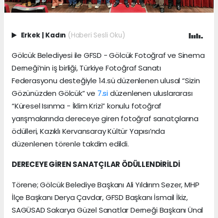
Erkek
|
Kadın
(Haberi Sesli Oku)
Gölcük Belediyesi ile GFSD - Gölcük Fotoğraf ve Sinema
Derneği’nin iş birliği, Türkiye Fotoğraf Sanatı
Federasyonu desteğiyle 14.sü düzenlenen ulusal “Sizin
Gözünüzden Gölcük” ve
7.si
düzenlenen uluslararası
“Küresel Isınma - İklim Krizi” konulu fotoğraf
yarışmalarında dereceye giren fotoğraf sanatçılarına
ödülleri, Kazıklı Kervansaray Kültür Yapısı’nda
düzenlenen törenle takdim edildi.
DERECEYE GİREN SANATÇILAR ÖDÜLLENDİRİLDİ
Törene; Gölcük Belediye Başkanı Ali Yıldırım Sezer, MHP
İlçe Başkanı Derya Çavdar, GFSD Başkanı İsmail İkiz,
SAGÜSAD Sakarya Güzel Sanatlar Derneği Başkanı Ünal