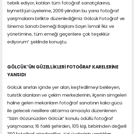
tebrik ediyor, katılan tüm fotoğraf sanatçılarına,
kıymetli jüri üyelerine, 2009 yılından bu yana fotoğraf
yarışmalarını birlikte düzenlediğimiz Gölcük Fotoğraf ve
Sinema Sanatı Derneği Başkanı Sayın İsmail İkiz ve
yönetimine, tüm emeği geçenlere çok teşekkür
ediyorum” şeklinde konuştu.
GÖLCÜK’ÜN GÜZELLİKLERİ FOTOĞRAF KARELERİNE
YANSIDI
Gölcük sınırları içinde yer alan, keşfedilmeyi bekleyen,
turistik alanların ve çekim merkezlerinin, ilçenin simgeleri
haline gelen mekanların fotoğraf sanatının kalıcı gücü
ile gelecek nesillere aktarma amacıyla düzenlenen
“Sizin Gözünüzden Gölcük” konulu ödüllü fotoğraf
yarışmasına; 16 farklı şehirden, 105 kişi, birbirinden değerli
392 fotoğraf gönderdiler. Jüri üyelerinin yaptıkları