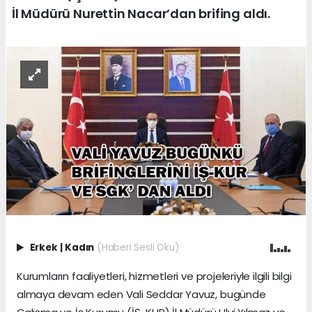
İl Müdürü Nurettin Nacar’dan brifing aldı.
Erkek
|
Kadın
(Haberi Sesli Oku)
Kurumların faaliyetleri, hizmetleri ve projeleriyle ilgili bilgi
almaya devam eden Vali Seddar Yavuz, bugünde