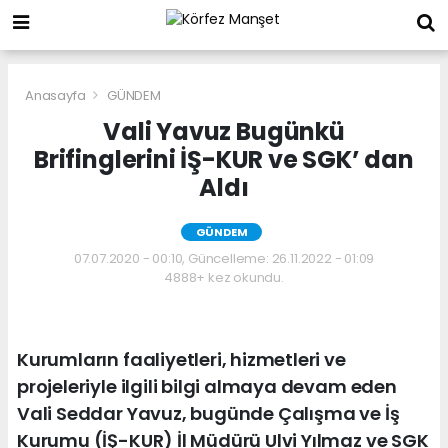
Anasayfa
GÜNDEM
Vali Yavuz Bugünkü
Brifinglerini İŞ-KUR ve SGK’ dan
Aldı
GÜNDEM
07.07.2020 - 00:10, Güncelleme: 26.11.2022 - 01:09
4888+ kez okundu.
Kurumların faaliyetleri, hizmetleri ve
projeleriyle ilgili bilgi almaya devam eden
Vali Seddar Yavuz, bugünde Çalışma ve İş
Kurumu (İŞ-KUR) İl Müdürü Ulvi Yılmaz ve SGK