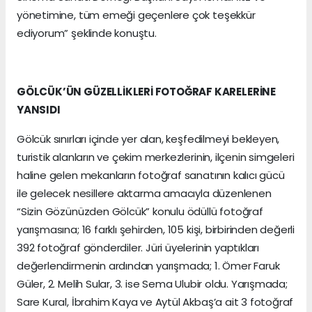
yönetimine, tüm emeği geçenlere çok teşekkür
ediyorum” şeklinde konuştu.
GÖLCÜK’ÜN GÜZELLİKLERİ FOTOĞRAF KARELERİNE
YANSIDI
Gölcük sınırları içinde yer alan, keşfedilmeyi bekleyen,
turistik alanların ve çekim merkezlerinin, ilçenin simgeleri
haline gelen mekanların fotoğraf sanatının kalıcı gücü
ile gelecek nesillere aktarma amacıyla düzenlenen
“Sizin Gözünüzden Gölcük” konulu ödüllü fotoğraf
yarışmasına; 16 farklı şehirden, 105 kişi, birbirinden değerli
392 fotoğraf gönderdiler. Jüri üyelerinin yaptıkları
değerlendirmenin ardından yarışmada; 1. Ömer Faruk
Güler, 2. Melih Sular, 3. ise Sema Ulubir oldu. Yarışmada;
Sare Kural, İbrahim Kaya ve Aytül Akbaş’a ait 3 fotoğraf