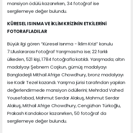
mansiyon ödülü kazanırken, 34 fotoğraf ise
sergilemeye değer bulundu.
KÜRESEL ISINMA VE İKLİM KRİZİNİN ETKİLERİNİ
FOTORAFLADILAR
Büyük ilgi gören “Küresel Isınma - İklim Krizi” konulu
7.Uluslararası Fotoğraf Yarışması’na ise; 22 farklı
ülkeden, 521 kişi, 1784 fotoğrafla katıldı. Yarışmada; altın
madalyayı Şebnem Coşkun, gümüş madalyayı
Bangladeşli Mithail Afrige Chowdhury, bronz madalyayı
ise Kadir Tezel kazandı. Yarışma jürisi tarafından yapılan
değerlendirmede mansiyon ödüllerini; Mehrdad Vahed
Yousefabad, Mahmut Serdar Alakuş, Mahmut Serdar
Alakuş, Mithail Afrige Chowdhury, Cengizhan Türkoğlu,
Prakash Kandakoor kazanırken, 50 fotoğraf da
sergilemeye değer bulundu.