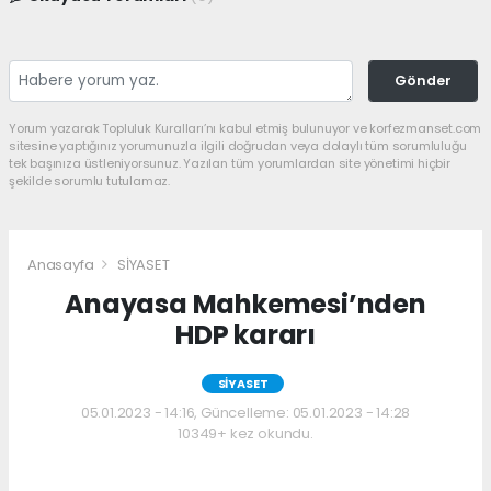
Gönder
Yorum yazarak Topluluk Kuralları’nı kabul etmiş bulunuyor ve korfezmanset.com
sitesine yaptığınız yorumunuzla ilgili doğrudan veya dolaylı tüm sorumluluğu
tek başınıza üstleniyorsunuz. Yazılan tüm yorumlardan site yönetimi hiçbir
şekilde sorumlu tutulamaz.
Anasayfa
SİYASET
Anayasa Mahkemesi’nden
HDP kararı
SİYASET
05.01.2023 - 14:16, Güncelleme: 05.01.2023 - 14:28
10349+ kez okundu.