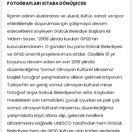
FOTOĞRAFLARI KİTABA DÖNÜŞECEK
İlçenin adının uluslararası ve ulusal, kültür, sanat ve spor
etkinlikleriyle duyurulması için çalışmaya devam
edeceklerini söyleyen Gölcük Belediye Başkanı Ali
Yıldırım Sezer, “2008 yılında kurulan GFSD’nin
kurucularındanım. O günden bu yana Gölcük Belediyesi
ve GFSD önemli projelere imza attılar. Özellikle 10 yıl
boyunca devam eden en son 2019 yılında
düzenlediğimiz ‘Somut Olmayan Kültürel Mirasımız’
başlıklı fotoğraf yarışmalarına dikkat çekmek istiyorum.
Türkiye’nin en geniş somut olmayan kültürel miras
fotoğraf arşivi Gölcük Belediyesi’ne aittir. Kaybolan
mesleklerin son temsilcileri, çocuk oyunları ve pek çok
somut olmayan kültürel mirasımızı, düzenlediğimiz
yarışmalarla kayıt altına alıp, gelecek nesillere
aktarılmasını sağladık. UNESCO tarafından hem Gölcük
Belediyesi hem de GFSD kültüre olan katkısı nedeniyle