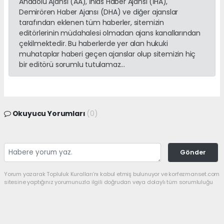
Anadolu Ajansı (AA), İhlas Haber Ajansı (İHA),
Demirören Haber Ajansı (DHA) ve diğer ajanslar
tarafından eklenen tüm haberler, sitemizin
editörlerinin müdahalesi olmadan ajans kanallarından
çekilmektedir. Bu haberlerde yer alan hukuki
muhataplar haberi geçen ajanslar olup sitemizin hiç
bir editörü sorumlu tutulamaz...
Okuyucu Yorumları
(0)
Gönder
Yorum yazarak Topluluk Kuralları’nı kabul etmiş bulunuyor ve korfezmanset.com
sitesine yaptığınız yorumunuzla ilgili doğrudan veya dolaylı tüm sorumluluğu
tek başınıza üstleniyorsunuz. Yazılan tüm yorumlardan site yönetimi hiçbir
şekilde sorumlu tutulamaz.