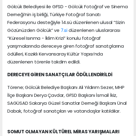
Gölcük Belediyesi ile GFSD - Gölcük Fotoğraf ve Sinema
Derneği’nin iş birliği, Türkiye Fotoğraf Sanatı
Federasyonu desteğiyle 14.sü düzenlenen ulusal “Sizin
Gözünüzden Gölcük” ve
7.si
düzenlenen uluslararası
“Küresel Isınma - İklim Krizi” konulu fotoğraf
yarışmalarında dereceye giren fotoğraf sanatçılarına
ödülleri, Kazıklı Kervansaray Kültür Yapısı’nda
düzenlenen törenle takdim edildi.
DERECEYE GİREN SANATÇILAR ÖDÜLLENDİRİLDİ
Törene; Gölcük Belediye Başkanı Ali Yıldırım Sezer, MHP
İlçe Başkanı Derya Çavdar, GFSD Başkanı İsmail İkiz,
SAGÜSAD Sakarya Güzel Sanatlar Derneği Başkanı Ünal
Dabak, fotoğraf sanatçıları ve vatandaşlar katıldılar.
SOMUT OLMAYAN KÜLTÜREL MİRAS YARIŞMALARI