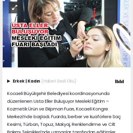
Erkek
|
Kadın
(Haberi Sesli Oku)
Kocaeli Büyükşehir Belediyesi koordinasyonunda
düzenlenen Usta Eller Buluşuyor Mesleki Eğitim –
Kozmetik Ürün ve Ekipman Fuarı, Kocaeli Kongre
Merkezi’nde başladı. Fuarda, berber ve kuaförlere Saç
Kesimi, Türban, Topuz, Makyaj, Renklendirme ve Cilt
Bakımı Teknikleri’nde uzmanlar tarafından eğitimler