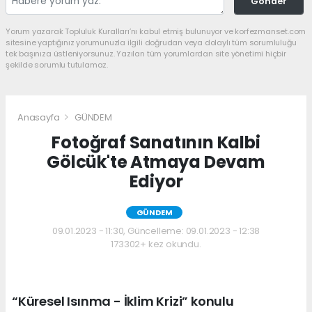
Gönder
Yorum yazarak Topluluk Kuralları’nı kabul etmiş bulunuyor ve korfezmanset.com
sitesine yaptığınız yorumunuzla ilgili doğrudan veya dolaylı tüm sorumluluğu
tek başınıza üstleniyorsunuz. Yazılan tüm yorumlardan site yönetimi hiçbir
şekilde sorumlu tutulamaz.
Anasayfa
GÜNDEM
Fotoğraf Sanatının Kalbi
Gölcük'te Atmaya Devam
Ediyor
GÜNDEM
09.01.2023 - 11:30, Güncelleme: 09.01.2023 - 12:38
173302+ kez okundu.
“Küresel Isınma - İklim Krizi” konulu