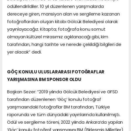
ödüllendirildiler. 10 yıl düzenlenen yarışmalarda
dereceye giren, mansiyon alan ve sergileme kazanan
fotoğraflardan oluşan kitabı Gölcük Belediyesi olarak
yayınlayacağız. Kitapta; fotoğrafa konu somut
olmayan kültürel mirasımız açıklanacağı gibi, kim
tarafından, hangi tarihte ve nerede çekildiği bilgileri de
yer alacak” dedi.
GÖÇ KONULU ULUSLARARASI FOTOĞRAFLAR
YARIŞMASINA BM SPONSOR OLDU
Başkan Sezer: “2019 yılında Gölcük Belediyesi ve GFSD
tarafından düzenlenen ‘Göç’ konulu fotoğraf
yarışmasındaki fotoğraflar BM tarafından, Türkiye
raporunda ve tüm dünyadaki yayınlarında kullanılmıştı.
Ödül ve sergileme töreni, 2022 yılında Ankara’da yapılan
‘Göç’ konulu fotoğraf yarışmasını BM (Birleşmiş Milletler)