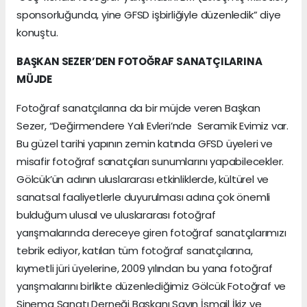
sponsorluğunda, yine GFSD işbirliğiyle düzenledik” diye
konuştu.
BAŞKAN SEZER’DEN FOTOĞRAF SANATÇILARINA
MÜJDE
Fotoğraf sanatçılarına da bir müjde veren Başkan
Sezer, “Değirmendere Yalı Evleri’nde Seramik Evimiz var.
Bu güzel tarihi yapının zemin katında GFSD üyeleri ve
misafir fotoğraf sanatçıları sunumlarını yapabilecekler.
Gölcük’ün adının uluslararası etkinliklerde, kültürel ve
sanatsal faaliyetlerle duyurulması adına çok önemli
bulduğum ulusal ve uluslararası fotoğraf
yarışmalarında dereceye giren fotoğraf sanatçılarımızı
tebrik ediyor, katılan tüm fotoğraf sanatçılarına,
kıymetli jüri üyelerine, 2009 yılından bu yana fotoğraf
yarışmalarını birlikte düzenlediğimiz Gölcük Fotoğraf ve
Sinema Sanatı Derneği Başkanı Sayın İsmail İkiz ve