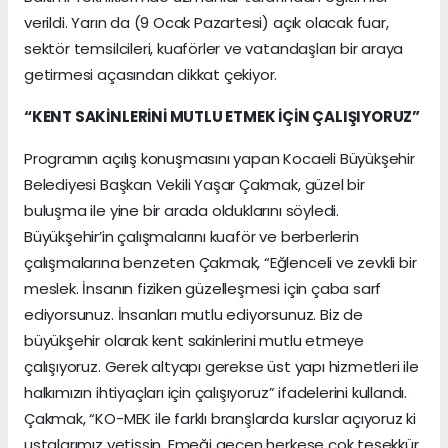
verildi. Yarın da (9 Ocak Pazartesi) açık olacak fuar,
sektör temsilcileri, kuaförler ve vatandaşları bir araya
getirmesi açasından dikkat çekiyor.
“KENT SAKİNLERİNİ MUTLU ETMEK İÇİN ÇALIŞIYORUZ”
Programın açılış konuşmasını yapan Kocaeli Büyükşehir
Belediyesi Başkan Vekili Yaşar Çakmak, güzel bir
buluşma ile yine bir arada olduklarını söyledi.
Büyükşehir’in çalışmalarını kuaför ve berberlerin
çalışmalarına benzeten Çakmak, “Eğlenceli ve zevkli bir
meslek. İnsanın fiziken güzelleşmesi için çaba sarf
ediyorsunuz. İnsanları mutlu ediyorsunuz. Biz de
büyükşehir olarak kent sakinlerini mutlu etmeye
çalışıyoruz. Gerek altyapı gerekse üst yapı hizmetleri ile
halkımızın ihtiyaçları için çalışıyoruz” ifadelerini kullandı.
Çakmak, “KO-MEK ile farklı branşlarda kurslar açıyoruz ki
ustalarımız yetişsin. Emeği geçen herkese çok teşekkür