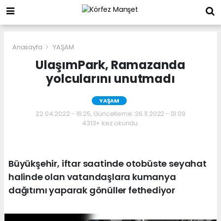
Anasayfa
YAŞAM
UlaşımPark, Ramazanda
yolcularını unutmadı
YAŞAM
22.04.2022 - 16:25, Güncelleme: 26.11.2022 - 01:09
4313+ kez okundu.
Büyükşehir, iftar saatinde otobüste seyahat
halinde olan vatandaşlara kumanya
dağıtımı yaparak gönüller fethediyor