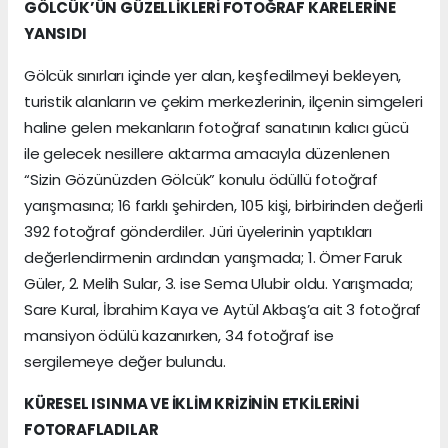
GÖLCÜK’ÜN GÜZELLİKLERİ FOTOĞRAF KARELERİNE
YANSIDI
Gölcük sınırları içinde yer alan, keşfedilmeyi bekleyen,
turistik alanların ve çekim merkezlerinin, ilçenin simgeleri
haline gelen mekanların fotoğraf sanatının kalıcı gücü
ile gelecek nesillere aktarma amacıyla düzenlenen
“Sizin Gözünüzden Gölcük” konulu ödüllü fotoğraf
yarışmasına; 16 farklı şehirden, 105 kişi, birbirinden değerli
392 fotoğraf gönderdiler. Jüri üyelerinin yaptıkları
değerlendirmenin ardından yarışmada; 1. Ömer Faruk
Güler, 2. Melih Sular, 3. ise Sema Ulubir oldu. Yarışmada;
Sare Kural, İbrahim Kaya ve Aytül Akbaş’a ait 3 fotoğraf
mansiyon ödülü kazanırken, 34 fotoğraf ise
sergilemeye değer bulundu.
KÜRESEL ISINMA VE İKLİM KRİZİNİN ETKİLERİNİ
FOTORAFLADILAR