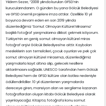
Yıldırım Sezer, “2008 yılında kurulan GFSD’nin
kurucularındanım. O günden bu yana Gölcük Belediyesi
ve GFSD önemli projelere imza attılar. Özellikle 10 yıl
boyunca devam eden en son 2019 yılında
düzenlediğimiz ‘Somut Olmayan Kültürel Mirasımız’
başlıklı fotoğraf yarışmalarına dikkat çekmek istiyorum.
Türkiye’nin en geniş somut olmayan kültürel miras
fotoğraf arşivi Gölcük Belediyesi’ne aittir. Kaybolan
mesleklerin son temsilcileri, çocuk oyunları ve pek çok
somut olmayan kültürel mirasımızı, düzenlediğimiz
yarışmalarla kayıt altına alıp, gelecek nesillere
aktarılmasını sağladık. UNESCO tarafından hem Gölcük
Belediyesi hem de GFSD kültüre olan katkısı nedeniyle
ödüllendirildiler. 10 yıl düzenlenen yarışmalarda
dereceye giren, mansiyon alan ve sergileme kazanan
fotoğraflardan oluşan kitabı Gölcük Belediyesi olarak
yayınlayacağız. Kitapta; fotoğrafa konu somut