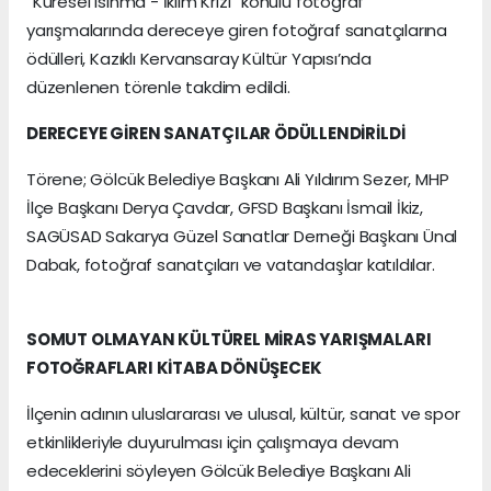
“Küresel Isınma - İklim Krizi” konulu fotoğraf
yarışmalarında dereceye giren fotoğraf sanatçılarına
ödülleri, Kazıklı Kervansaray Kültür Yapısı’nda
düzenlenen törenle takdim edildi.
DERECEYE GİREN SANATÇILAR ÖDÜLLENDİRİLDİ
Törene; Gölcük Belediye Başkanı Ali Yıldırım Sezer, MHP
İlçe Başkanı Derya Çavdar, GFSD Başkanı İsmail İkiz,
SAGÜSAD Sakarya Güzel Sanatlar Derneği Başkanı Ünal
Dabak, fotoğraf sanatçıları ve vatandaşlar katıldılar.
SOMUT OLMAYAN KÜLTÜREL MİRAS YARIŞMALARI
FOTOĞRAFLARI KİTABA DÖNÜŞECEK
İlçenin adının uluslararası ve ulusal, kültür, sanat ve spor
etkinlikleriyle duyurulması için çalışmaya devam
edeceklerini söyleyen Gölcük Belediye Başkanı Ali