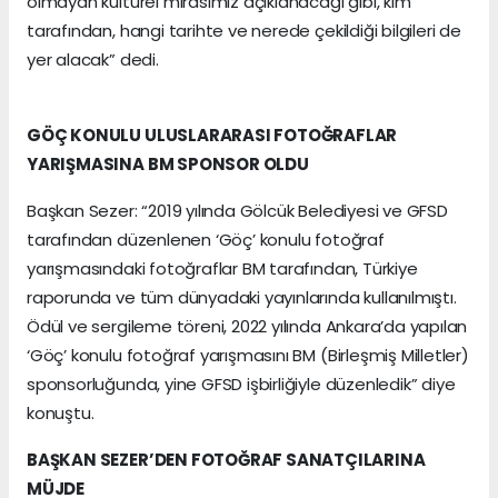
olmayan kültürel mirasımız açıklanacağı gibi, kim
tarafından, hangi tarihte ve nerede çekildiği bilgileri de
yer alacak” dedi.
GÖÇ KONULU ULUSLARARASI FOTOĞRAFLAR
YARIŞMASINA BM SPONSOR OLDU
Başkan Sezer: “2019 yılında Gölcük Belediyesi ve GFSD
tarafından düzenlenen ‘Göç’ konulu fotoğraf
yarışmasındaki fotoğraflar BM tarafından, Türkiye
raporunda ve tüm dünyadaki yayınlarında kullanılmıştı.
Ödül ve sergileme töreni, 2022 yılında Ankara’da yapılan
‘Göç’ konulu fotoğraf yarışmasını BM (Birleşmiş Milletler)
sponsorluğunda, yine GFSD işbirliğiyle düzenledik” diye
konuştu.
BAŞKAN SEZER’DEN FOTOĞRAF SANATÇILARINA
MÜJDE