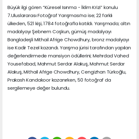
Büyük ilgi gören “Küresel Isınma - İklim Krizi” konulu
7.Uluslararası Fotoğraf Yarışması’na ise; 22 farklı
ülkeden, 521 kişi, 1784 fotoğrafla katıldı. Yarışmada; altın
madalyayı Şebnem Coşkun, gümüş madalyayı
Bangladeşli Mithail Afrige Chowdhury, bronz madalyayı
ise Kadir Tezel kazandı. Yarışma jürisi tarafından yapılan
değerlendirmede mansiyon ödüllerini; Mehrdad Vahed
Yousefabad, Mahmut Serdar Alakuş, Mahmut Serdar
Alakuş, Mithail Afrige Chowdhury, Cengizhan Türkoğlu,
Prakash Kandakoor kazanırken, 50 fotoğraf da
sergilemeye değer bulundu.