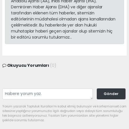
Anadolu Ajansı (AA), İhlas Haber Ajansı (İHA),
Demirören Haber Ajansı (DHA) ve diğer ajanslar
tarafından eklenen tüm haberler, sitemizin
editörlerinin müdahalesi olmadan ajans kanallarından
çekilmektedir. Bu haberlerde yer alan hukuki
muhataplar haberi geçen ajanslar olup sitemizin hiç
bir editörü sorumlu tutulamaz...
Okuyucu Yorumları
(0)
Gönder
Yorum yazarak Topluluk Kuralları’nı kabul etmiş bulunuyor ve korfezmanset.com
sitesine yaptığınız yorumunuzla ilgili doğrudan veya dolaylı tüm sorumluluğu
tek başınıza üstleniyorsunuz. Yazılan tüm yorumlardan site yönetimi hiçbir
şekilde sorumlu tutulamaz.