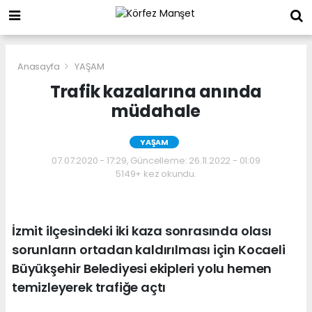
Anasayfa
YAŞAM
Trafik kazalarına anında
müdahale
YAŞAM
07.07.2020 - 17:29, Güncelleme: 26.11.2022 - 01:09
5149+ kez okundu.
İzmit ilçesindeki iki kaza sonrasında olası
sorunların ortadan kaldırılması için Kocaeli
Büyükşehir Belediyesi ekipleri yolu hemen
temizleyerek trafiğe açtı