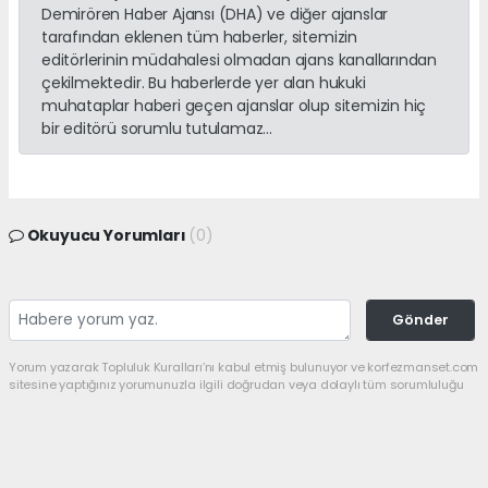
Demirören Haber Ajansı (DHA) ve diğer ajanslar
tarafından eklenen tüm haberler, sitemizin
editörlerinin müdahalesi olmadan ajans kanallarından
çekilmektedir. Bu haberlerde yer alan hukuki
muhataplar haberi geçen ajanslar olup sitemizin hiç
bir editörü sorumlu tutulamaz...
Okuyucu Yorumları
(0)
Gönder
Yorum yazarak Topluluk Kuralları’nı kabul etmiş bulunuyor ve korfezmanset.com
sitesine yaptığınız yorumunuzla ilgili doğrudan veya dolaylı tüm sorumluluğu
tek başınıza üstleniyorsunuz. Yazılan tüm yorumlardan site yönetimi hiçbir
şekilde sorumlu tutulamaz.