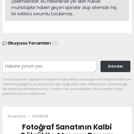
çekilmektedir. Bu haberlerde yer alan hukuki
muhataplar haberi geçen ajanslar olup sitemizin hiç
bir editörü sorumlu tutulamaz...
Okuyucu Yorumları
(0)
Gönder
Yorum yazarak Topluluk Kuralları’nı kabul etmiş bulunuyor ve korfezmanset.com
sitesine yaptığınız yorumunuzla ilgili doğrudan veya dolaylı tüm sorumluluğu
tek başınıza üstleniyorsunuz. Yazılan tüm yorumlardan site yönetimi hiçbir
şekilde sorumlu tutulamaz.
Anasayfa
GÜNDEM
Fotoğraf Sanatının Kalbi