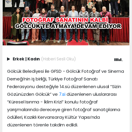
Erkek
|
Kadın
(Haberi Sesli Oku)
Gölcük Belediyesi ile GFSD - Gölcük Fotoğraf ve Sinema
Derneği’nin iş birliği, Türkiye Fotoğraf Sanatı
Federasyonu desteğiyle 14.sü düzenlenen ulusal “Sizin
Gözünüzden Gölcük” ve
7.si
düzenlenen uluslararası
“Küresel Isınma - İklim Krizi” konulu fotoğraf
yarışmalarında dereceye giren fotoğraf sanatçılarına
ödülleri, Kazıklı Kervansaray Kültür Yapısı’nda
düzenlenen törenle takdim edildi.