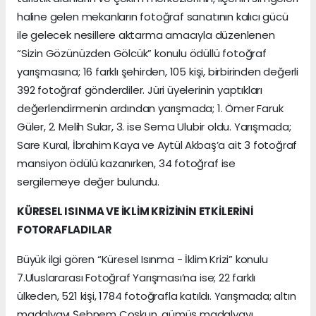
haline gelen mekanların fotoğraf sanatının kalıcı gücü
ile gelecek nesillere aktarma amacıyla düzenlenen
“Sizin Gözünüzden Gölcük” konulu ödüllü fotoğraf
yarışmasına; 16 farklı şehirden, 105 kişi, birbirinden değerli
392 fotoğraf gönderdiler. Jüri üyelerinin yaptıkları
değerlendirmenin ardından yarışmada; 1. Ömer Faruk
Güler, 2. Melih Sular, 3. ise Sema Ulubir oldu. Yarışmada;
Sare Kural, İbrahim Kaya ve Aytül Akbaş’a ait 3 fotoğraf
mansiyon ödülü kazanırken, 34 fotoğraf ise
sergilemeye değer bulundu.
KÜRESEL ISINMA VE İKLİM KRİZİNİN ETKİLERİNİ
FOTORAFLADILAR
Büyük ilgi gören “Küresel Isınma - İklim Krizi” konulu
7.Uluslararası Fotoğraf Yarışması’na ise; 22 farklı
ülkeden, 521 kişi, 1784 fotoğrafla katıldı. Yarışmada; altın
madalyayı Şebnem Coşkun, gümüş madalyayı