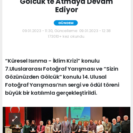
Gölcük'te Atmaya Devam
Ediyor
GÜNDEM
09.01.2023 - 11:30, Güncelleme: 09.01.2023 - 12:38
173010+ kez okundu.
“Küresel Isınma - İklim Krizi” konulu
7.Uluslararası Fotoğraf Yarışması ve “Sizin
Gözünüzden Gölcük” konulu 14. Ulusal
Fotoğraf Yarışması’nın sergi ve ödül töreni
büyük bir katılımla gerçekleştirildi.