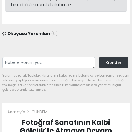
bir editörü sorumlu tutulamaz...
Okuyucu Yorumları
(0)
Gönder
Yorum yazarak Topluluk Kuralları’nı kabul etmiş bulunuyor ve korfezmanset.com
sitesine yaptığınız yorumunuzla ilgili doğrudan veya dolaylı tüm sorumluluğu
tek başınıza üstleniyorsunuz. Yazılan tüm yorumlardan site yönetimi hiçbir
şekilde sorumlu tutulamaz.
Anasayfa
GÜNDEM
Fotoğraf Sanatının Kalbi
Gölcük'te Atmaya Devam