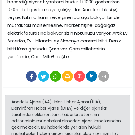
becerdiği siyaset yöntemi budur. 1’i 1000 gösterirken
1000’i de 1 göstermeye çalışıyorlar. Ancak nafile Ayşe
teyze, Fatma hanım eve giren paraya bakıyor bir de
mutfaktaki malzemesine, market fişine, doğalgaz
elektrik faturasına bakıyor sizin notunuzu veriyor. Artık Ey
Amerika, Ey Hollanda, ey Almanya dönemi bitti. Deniz
bitti Kara göründü. Çare var. Çare milletimizin
yüreğinde, Çare Milli Görüşte
Anadolu Ajansı (AA), İhlas Haber Ajansı (İHA),
Demirören Haber Ajansı (DHA) ve diğer ajanslar
tarafından eklenen tüm haberler, sitemizin
editörlerinin müdahalesi olmadan ajans kanallarından
çekilmektedir. Bu haberlerde yer alan hukuki
muhataplar haberi geçen ajanslar olup sitemizin hiç