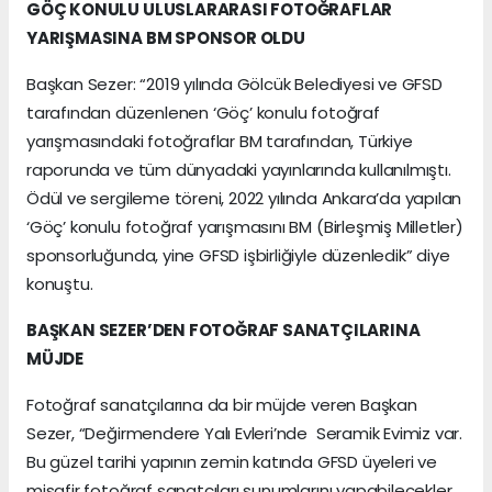
GÖÇ KONULU ULUSLARARASI FOTOĞRAFLAR
YARIŞMASINA BM SPONSOR OLDU
Başkan Sezer: “2019 yılında Gölcük Belediyesi ve GFSD
tarafından düzenlenen ‘Göç’ konulu fotoğraf
yarışmasındaki fotoğraflar BM tarafından, Türkiye
raporunda ve tüm dünyadaki yayınlarında kullanılmıştı.
Ödül ve sergileme töreni, 2022 yılında Ankara’da yapılan
‘Göç’ konulu fotoğraf yarışmasını BM (Birleşmiş Milletler)
sponsorluğunda, yine GFSD işbirliğiyle düzenledik” diye
konuştu.
BAŞKAN SEZER’DEN FOTOĞRAF SANATÇILARINA
MÜJDE
Fotoğraf sanatçılarına da bir müjde veren Başkan
Sezer, “Değirmendere Yalı Evleri’nde Seramik Evimiz var.
Bu güzel tarihi yapının zemin katında GFSD üyeleri ve
misafir fotoğraf sanatçıları sunumlarını yapabilecekler.