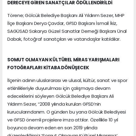
DERECEYE GİREN SANATÇILAR ÖDÜLLENDİRİLDİ
Törene; Gölcük Belediye Başkanı Ali Yıldırım Sezer, MHP
İlçe Başkanı Derya Çavdar, GFSD Başkanı İsmail İkiz,
SAGÜSAD Sakarya Güzel Sanatlar Derneği Başkanı Ünal
Dabak, fotoğraf sanatçıları ve vatandaşlar katıldılar.
SOMUT OLMAYAN KÜLTÜREL MİRAS YARIŞMALARI
FOTOĞRAFLARI KİTABA DÖNÜŞECEK
İlçenin adının uluslararası ve ulusal, kültür, sanat ve spor
etkinlikleriyle duyurulması için çalışmaya devam
edeceklerini söyleyen Gölcük Belediye Başkanı Ali
Yıldırım Sezer, “2008 yılında kurulan GFSD’nin
kurucularındanım. O günden bu yana Gölcük Belediyesi
ve GFSD önemli projelere imza attılar. Özellikle 10 yıl
boyunca devam eden en son 2019 yılında
düzenlediğimiz ‘Somut Olmayan Kültürel Mirasımız’