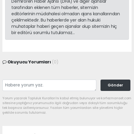
Demirören Haber Ajansı (DHA) ve diğer ajanslar
tarafından eklenen tüm haberler, sitemizin
editörlerinin müdahalesi olmadan ajans kanallarından
çekilmektedir. Bu haberlerde yer alan hukuki
muhataplar haberi geçen ajanslar olup sitemizin hiç
bir editörü sorumlu tutulamaz...
Okuyucu Yorumları
(0)
Gönder
Yorum yazarak Topluluk Kuralları’nı kabul etmiş bulunuyor ve korfezmanset.com
sitesine yaptığınız yorumunuzla ilgili doğrudan veya dolaylı tüm sorumluluğu
tek başınıza üstleniyorsunuz. Yazılan tüm yorumlardan site yönetimi hiçbir
şekilde sorumlu tutulamaz.