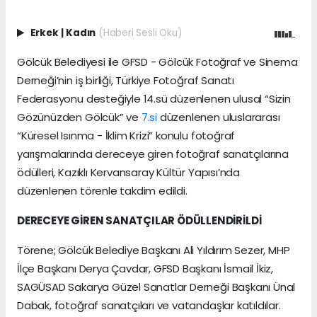
Erkek
|
Kadın
(Haberi Sesli Oku)
Gölcük Belediyesi ile GFSD - Gölcük Fotoğraf ve Sinema
Derneği’nin iş birliği, Türkiye Fotoğraf Sanatı
Federasyonu desteğiyle 14.sü düzenlenen ulusal “Sizin
Gözünüzden Gölcük” ve
7.si
düzenlenen uluslararası
“Küresel Isınma - İklim Krizi” konulu fotoğraf
yarışmalarında dereceye giren fotoğraf sanatçılarına
ödülleri, Kazıklı Kervansaray Kültür Yapısı’nda
düzenlenen törenle takdim edildi.
DERECEYE GİREN SANATÇILAR ÖDÜLLENDİRİLDİ
Törene; Gölcük Belediye Başkanı Ali Yıldırım Sezer, MHP
İlçe Başkanı Derya Çavdar, GFSD Başkanı İsmail İkiz,
SAGÜSAD Sakarya Güzel Sanatlar Derneği Başkanı Ünal
Dabak, fotoğraf sanatçıları ve vatandaşlar katıldılar.