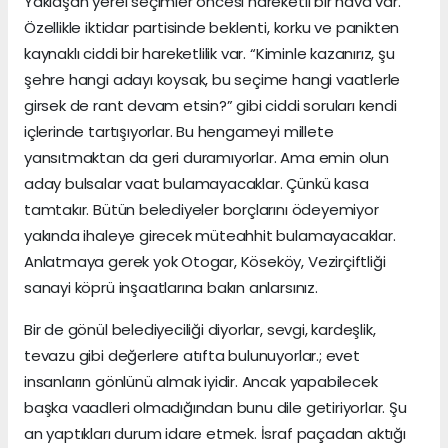
Yaklaşan yerel seçimler öncesi hareketli bir hava var.
Özellikle iktidar partisinde beklenti, korku ve panikten
kaynaklı ciddi bir hareketlilik var. “Kiminle kazanırız, şu
şehre hangi adayı koysak, bu seçime hangi vaatlerle
girsek de rant devam etsin?” gibi ciddi soruları kendi
içlerinde tartışıyorlar. Bu hengameyi millete
yansıtmaktan da geri duramıyorlar. Ama emin olun
aday bulsalar vaat bulamayacaklar. Çünkü kasa
tamtakır. Bütün belediyeler borçlarını ödeyemiyor
yakında ihaleye girecek müteahhit bulamayacaklar.
Anlatmaya gerek yok Otogar, Köseköy, Vezirçiftliği
sanayi köprü inşaatlarına bakın anlarsınız.
Bir de gönül belediyeciliği diyorlar, sevgi, kardeşlik,
tevazu gibi değerlere atıfta bulunuyorlar.; evet
insanların gönlünü almak iyidir. Ancak yapabilecek
başka vaadleri olmadığından bunu dile getiriyorlar. Şu
an yaptıkları durum idare etmek. İsraf paçadan aktığı