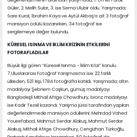
Güler, 2. Melih Sular, 3. ise Sema Ulubir oldu. Yarışmada;
Sare Kural, İbrahim Kaya ve Aytül Akbaş’a ait 3 fotoğraf
mansiyon ödülü kazanırken, 34 fotoğraf ise
sergilemeye değer bulundu.
KÜRESEL ISINMA VE İKLİM KRİZİNİN ETKİLERİNİ
FOTORAFLADILAR
Büyük ilgi gören “Küresel Isınma - İklim Krizi” konulu
7.Uluslararası Fotoğraf Yarışması’na ise; 22 farklı
ülkeden, 521 kişi, 1784 fotoğrafla katıldı. Yarışmada; altın
madalyayı Şebnem Coşkun, gümüş madalyayı
Bangladeşli Mithail Afrige Chowdhury, bronz madalyayı
ise Kadir Tezel kazandı. Yarışma jürisi tarafından yapılan
değerlendirmede mansiyon ödüllerini; Mehrdad Vahed
Yousefabad, Mahmut Serdar Alakuş, Mahmut Serdar
Alakuş, Mithail Afrige Chowdhury, Cengizhan Türkoğlu,
Prakash Kandakoor kazanırken, 50 fotoğraf da