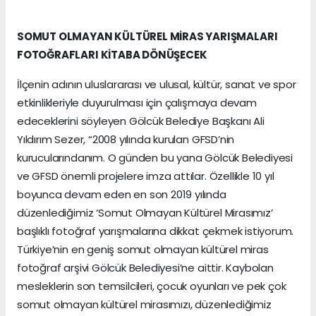
SOMUT OLMAYAN KÜLTÜREL MİRAS YARIŞMALARI
FOTOĞRAFLARI KİTABA DÖNÜŞECEK
İlçenin adının uluslararası ve ulusal, kültür, sanat ve spor
etkinlikleriyle duyurulması için çalışmaya devam
edeceklerini söyleyen Gölcük Belediye Başkanı Ali
Yıldırım Sezer, “2008 yılında kurulan GFSD’nin
kurucularındanım. O günden bu yana Gölcük Belediyesi
ve GFSD önemli projelere imza attılar. Özellikle 10 yıl
boyunca devam eden en son 2019 yılında
düzenlediğimiz ‘Somut Olmayan Kültürel Mirasımız’
başlıklı fotoğraf yarışmalarına dikkat çekmek istiyorum.
Türkiye’nin en geniş somut olmayan kültürel miras
fotoğraf arşivi Gölcük Belediyesi’ne aittir. Kaybolan
mesleklerin son temsilcileri, çocuk oyunları ve pek çok
somut olmayan kültürel mirasımızı, düzenlediğimiz