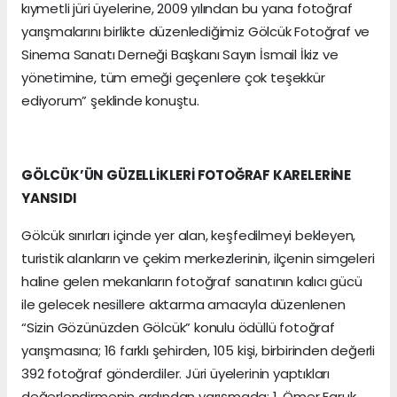
kıymetli jüri üyelerine, 2009 yılından bu yana fotoğraf
yarışmalarını birlikte düzenlediğimiz Gölcük Fotoğraf ve
Sinema Sanatı Derneği Başkanı Sayın İsmail İkiz ve
yönetimine, tüm emeği geçenlere çok teşekkür
ediyorum” şeklinde konuştu.
GÖLCÜK’ÜN GÜZELLİKLERİ FOTOĞRAF KARELERİNE
YANSIDI
Gölcük sınırları içinde yer alan, keşfedilmeyi bekleyen,
turistik alanların ve çekim merkezlerinin, ilçenin simgeleri
haline gelen mekanların fotoğraf sanatının kalıcı gücü
ile gelecek nesillere aktarma amacıyla düzenlenen
“Sizin Gözünüzden Gölcük” konulu ödüllü fotoğraf
yarışmasına; 16 farklı şehirden, 105 kişi, birbirinden değerli
392 fotoğraf gönderdiler. Jüri üyelerinin yaptıkları
değerlendirmenin ardından yarışmada; 1. Ömer Faruk