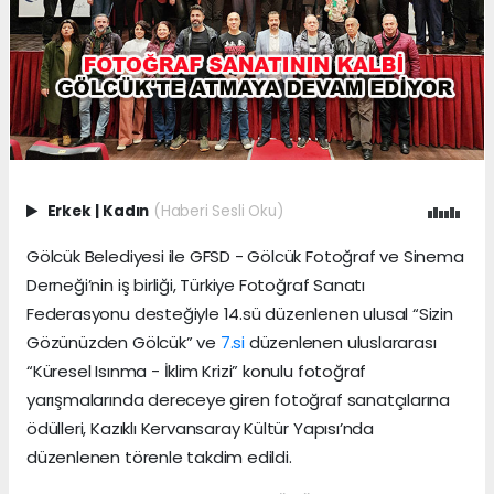
Erkek
|
Kadın
(Haberi Sesli Oku)
Gölcük Belediyesi ile GFSD - Gölcük Fotoğraf ve Sinema
Derneği’nin iş birliği, Türkiye Fotoğraf Sanatı
Federasyonu desteğiyle 14.sü düzenlenen ulusal “Sizin
Gözünüzden Gölcük” ve
7.si
düzenlenen uluslararası
“Küresel Isınma - İklim Krizi” konulu fotoğraf
yarışmalarında dereceye giren fotoğraf sanatçılarına
ödülleri, Kazıklı Kervansaray Kültür Yapısı’nda
düzenlenen törenle takdim edildi.