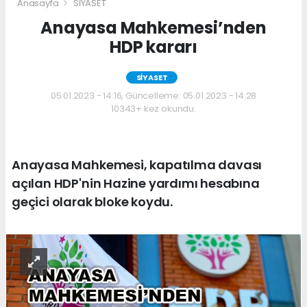
Anasayfa
SİYASET
Anayasa Mahkemesi’nden
HDP kararı
SİYASET
05.01.2023 - 14:16, Güncelleme: 05.01.2023 - 14:28
10343+ kez okundu.
Anayasa Mahkemesi, kapatılma davası
açılan HDP'nin Hazine yardımı hesabına
geçici olarak bloke koydu.