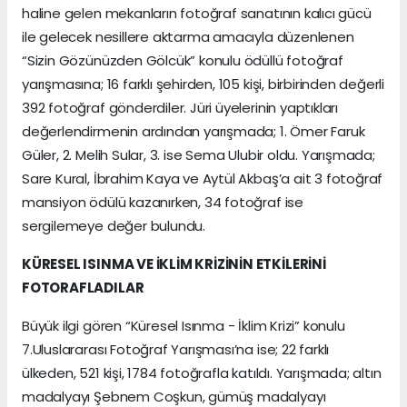
haline gelen mekanların fotoğraf sanatının kalıcı gücü
ile gelecek nesillere aktarma amacıyla düzenlenen
“Sizin Gözünüzden Gölcük” konulu ödüllü fotoğraf
yarışmasına; 16 farklı şehirden, 105 kişi, birbirinden değerli
392 fotoğraf gönderdiler. Jüri üyelerinin yaptıkları
değerlendirmenin ardından yarışmada; 1. Ömer Faruk
Güler, 2. Melih Sular, 3. ise Sema Ulubir oldu. Yarışmada;
Sare Kural, İbrahim Kaya ve Aytül Akbaş’a ait 3 fotoğraf
mansiyon ödülü kazanırken, 34 fotoğraf ise
sergilemeye değer bulundu.
KÜRESEL ISINMA VE İKLİM KRİZİNİN ETKİLERİNİ
FOTORAFLADILAR
Büyük ilgi gören “Küresel Isınma - İklim Krizi” konulu
7.Uluslararası Fotoğraf Yarışması’na ise; 22 farklı
ülkeden, 521 kişi, 1784 fotoğrafla katıldı. Yarışmada; altın
madalyayı Şebnem Coşkun, gümüş madalyayı