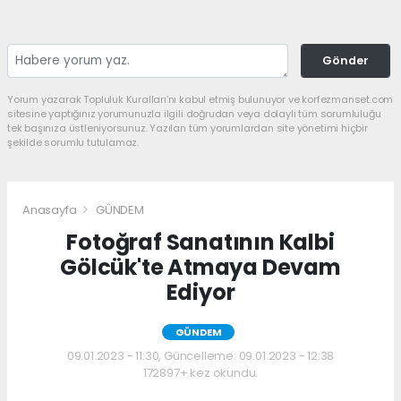
Gönder
Yorum yazarak Topluluk Kuralları’nı kabul etmiş bulunuyor ve korfezmanset.com
sitesine yaptığınız yorumunuzla ilgili doğrudan veya dolaylı tüm sorumluluğu
tek başınıza üstleniyorsunuz. Yazılan tüm yorumlardan site yönetimi hiçbir
şekilde sorumlu tutulamaz.
Anasayfa
GÜNDEM
Fotoğraf Sanatının Kalbi
Gölcük'te Atmaya Devam
Ediyor
GÜNDEM
09.01.2023 - 11:30, Güncelleme: 09.01.2023 - 12:38
172897+ kez okundu.