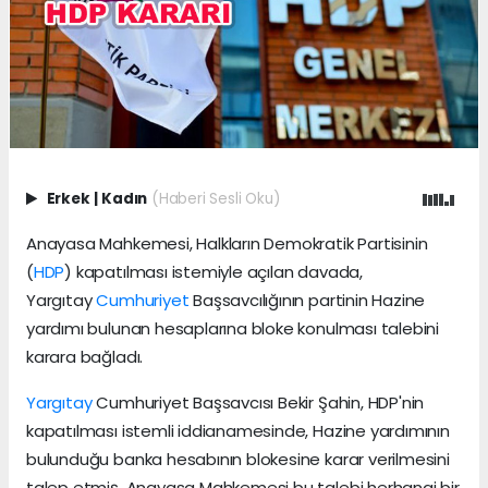
Erkek
|
Kadın
(Haberi Sesli Oku)
Anayasa Mahkemesi, Halkların Demokratik Partisinin
(
HDP
) kapatılması istemiyle açılan davada,
Yargıtay
Cumhuriyet
Başsavcılığının partinin Hazine
yardımı bulunan hesaplarına bloke konulması talebini
karara bağladı.
Yargıtay
Cumhuriyet Başsavcısı Bekir Şahin, HDP'nin
kapatılması istemli iddianamesinde, Hazine yardımının
bulunduğu banka hesabının blokesine karar verilmesini
talep etmiş, Anayasa Mahkemesi bu talebi herhangi bir