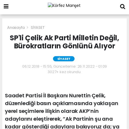
Anasayfa
SİYASET
SP'li Çelik Ak Parti Milletin Değil,
Bürokratların Gönlünü Alıyor
SİYASET
06.12.2018 - 15:55, Güncelleme: 26.11.2022 - 01:09
3027+ kez okundu.
Saadet Partisi İl Başkanı Nurettin Çelik,
düzenlediği basın açıklamasında yaklaşan
yerel seçimlere ilişkin olarak AKP’nin
adaylarını eleştirerek, “Ak Partinin şu ana
kadar gösterdiği adaylara bakıyoruz da; ya