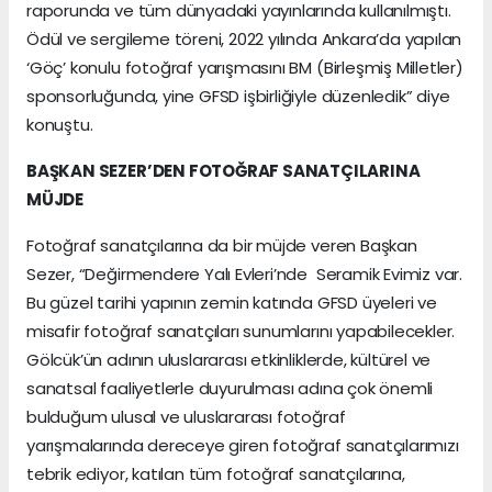
raporunda ve tüm dünyadaki yayınlarında kullanılmıştı.
Ödül ve sergileme töreni, 2022 yılında Ankara’da yapılan
‘Göç’ konulu fotoğraf yarışmasını BM (Birleşmiş Milletler)
sponsorluğunda, yine GFSD işbirliğiyle düzenledik” diye
konuştu.
BAŞKAN SEZER’DEN FOTOĞRAF SANATÇILARINA
MÜJDE
Fotoğraf sanatçılarına da bir müjde veren Başkan
Sezer, “Değirmendere Yalı Evleri’nde Seramik Evimiz var.
Bu güzel tarihi yapının zemin katında GFSD üyeleri ve
misafir fotoğraf sanatçıları sunumlarını yapabilecekler.
Gölcük’ün adının uluslararası etkinliklerde, kültürel ve
sanatsal faaliyetlerle duyurulması adına çok önemli
bulduğum ulusal ve uluslararası fotoğraf
yarışmalarında dereceye giren fotoğraf sanatçılarımızı
tebrik ediyor, katılan tüm fotoğraf sanatçılarına,