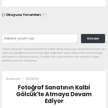
Okuyucu Yorumları
(0)
Gönder
Yorum yazarak Topluluk Kuralları’nı kabul etmiş bulunuyor ve korfezmanset.com
sitesine yaptığınız yorumunuzla ilgili doğrudan veya dolaylı tüm sorumluluğu
tek başınıza üstleniyorsunuz. Yazılan tüm yorumlardan site yönetimi hiçbir
şekilde sorumlu tutulamaz.
Anasayfa
GÜNDEM
Fotoğraf Sanatının Kalbi
Gölcük'te Atmaya Devam
Ediyor