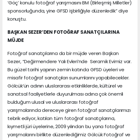
‘Göç’ konulu fotoğraf yarışmasını BM (Birleşmiş Milletler)
sponsorluğunda, yine GFSD işbirliğiyle düzenledik” diye
konuştu.
BAŞKAN SEZER’DEN FOTOĞRAF SANATÇILARINA
MÜJDE
Fotoğraf sanatçılarına da bir müjde veren Başkan
Sezer, “Değirmendere Yalı Evleri’nde Seramik Evimiz var.
Bu güzel tarihi yapının zemin katında GFSD üyeleri ve
misafir fotoğraf sanatçıları sunumlarını yapabilecekler.
Gölcük’ün adının uluslararası etkinliklerde, kültürel ve
sanatsal faaliyetlerle duyurulması adına çok önemli
bulduğum ulusal ve uluslararası fotoğraf
yarışmalarında dereceye giren fotoğraf sanatçılarımızı
tebrik ediyor, katılan tüm fotoğraf sanatçılarına,
kıymetli jüri üyelerine, 2009 yılından bu yana fotoğraf
yarışmalarını birlikte düzenlediğimiz Gölcük Fotoğraf ve