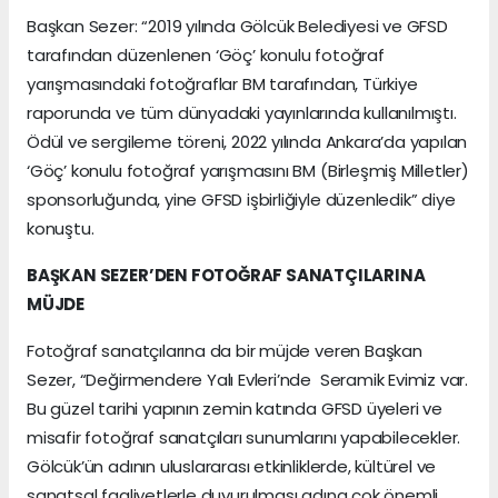
Başkan Sezer: “2019 yılında Gölcük Belediyesi ve GFSD
tarafından düzenlenen ‘Göç’ konulu fotoğraf
yarışmasındaki fotoğraflar BM tarafından, Türkiye
raporunda ve tüm dünyadaki yayınlarında kullanılmıştı.
Ödül ve sergileme töreni, 2022 yılında Ankara’da yapılan
‘Göç’ konulu fotoğraf yarışmasını BM (Birleşmiş Milletler)
sponsorluğunda, yine GFSD işbirliğiyle düzenledik” diye
konuştu.
BAŞKAN SEZER’DEN FOTOĞRAF SANATÇILARINA
MÜJDE
Fotoğraf sanatçılarına da bir müjde veren Başkan
Sezer, “Değirmendere Yalı Evleri’nde Seramik Evimiz var.
Bu güzel tarihi yapının zemin katında GFSD üyeleri ve
misafir fotoğraf sanatçıları sunumlarını yapabilecekler.
Gölcük’ün adının uluslararası etkinliklerde, kültürel ve
sanatsal faaliyetlerle duyurulması adına çok önemli