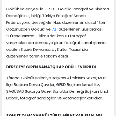
Gölcük Belediyesi ile GFSD - Gölcük Fotoğraf ve Sinema
Derneği’nin iş birliği, Türkiye Fotoğraf Sanatı
Federasyonu desteğiyle 14.sü düzenlenen ulusal “Sizin
Gözünüzden Gölcük” ve
7.si
düzenlenen uluslararası
“Küresel Isınma - İklim Krizi” konulu fotoğraf
yarışmalarında dereceye giren fotoğraf sanatçılarına
ödülleri, Kazıklı Kervansaray Kültür Yapısı’nda
düzenlenen törenle takdim edildi.
DERECEYE GİREN SANATÇILAR ÖDÜLLENDİRİLDİ
Törene; Gölcük Belediye Başkanı Ali Yıldırım Sezer, MHP
İlçe Başkanı Derya Çavdar, GFSD Başkanı İsmail İkiz,
SAGÜSAD Sakarya Güzel Sanatlar Derneği Başkanı Ünal
Dabak, fotoğraf sanatçıları ve vatandaşlar katıldılar.
SOMUT OLMAYAN KÜLTÜREL MİRAS YARIŞMALARI