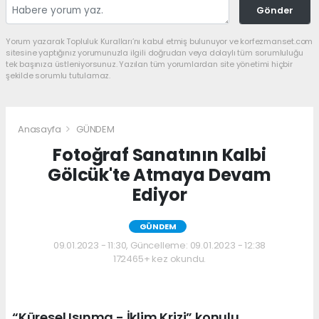
Gönder
Yorum yazarak Topluluk Kuralları’nı kabul etmiş bulunuyor ve korfezmanset.com
sitesine yaptığınız yorumunuzla ilgili doğrudan veya dolaylı tüm sorumluluğu
tek başınıza üstleniyorsunuz. Yazılan tüm yorumlardan site yönetimi hiçbir
şekilde sorumlu tutulamaz.
Anasayfa
GÜNDEM
Fotoğraf Sanatının Kalbi
Gölcük'te Atmaya Devam
Ediyor
GÜNDEM
09.01.2023 - 11:30, Güncelleme: 09.01.2023 - 12:38
172465+ kez okundu.
“Küresel Isınma - İklim Krizi” konulu