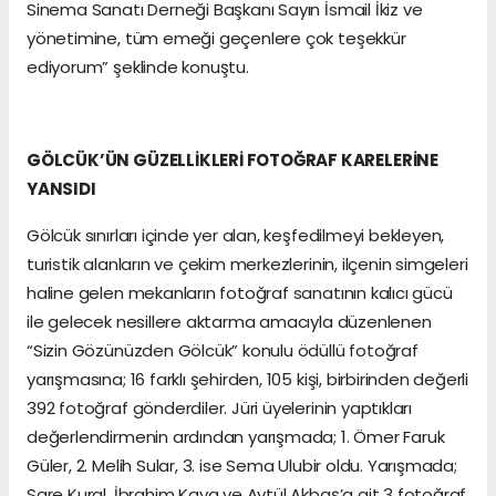
Sinema Sanatı Derneği Başkanı Sayın İsmail İkiz ve
yönetimine, tüm emeği geçenlere çok teşekkür
ediyorum” şeklinde konuştu.
GÖLCÜK’ÜN GÜZELLİKLERİ FOTOĞRAF KARELERİNE
YANSIDI
Gölcük sınırları içinde yer alan, keşfedilmeyi bekleyen,
turistik alanların ve çekim merkezlerinin, ilçenin simgeleri
haline gelen mekanların fotoğraf sanatının kalıcı gücü
ile gelecek nesillere aktarma amacıyla düzenlenen
“Sizin Gözünüzden Gölcük” konulu ödüllü fotoğraf
yarışmasına; 16 farklı şehirden, 105 kişi, birbirinden değerli
392 fotoğraf gönderdiler. Jüri üyelerinin yaptıkları
değerlendirmenin ardından yarışmada; 1. Ömer Faruk
Güler, 2. Melih Sular, 3. ise Sema Ulubir oldu. Yarışmada;
Sare Kural, İbrahim Kaya ve Aytül Akbaş’a ait 3 fotoğraf