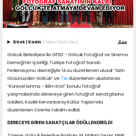
Erkek
|
Kadın
(Haberi Sesli Oku)
Gölcük Belediyesi ile GFSD - Gölcük Fotoğraf ve Sinema
Derneği’nin iş birliği, Türkiye Fotoğraf Sanatı
Federasyonu desteğiyle 14.sü düzenlenen ulusal “Sizin
Gözünüzden Gölcük” ve
7.si
düzenlenen uluslararası
“Küresel Isınma - İklim Krizi” konulu fotoğraf
yarışmalarında dereceye giren fotoğraf sanatçılarına
ödülleri, Kazıklı Kervansaray Kültür Yapısı’nda
düzenlenen törenle takdim edildi.
DERECEYE GİREN SANATÇILAR ÖDÜLLENDİRİLDİ
Törene; Gölcük Belediye Başkanı Ali Yıldırım Sezer, MHP