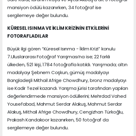
mansiyon ödülü kazanırken, 34 fotoğraf ise
sergilemeye değer bulundu.
KÜRESEL ISINMA VE İKLİM KRİZİNİN ETKİLERİNİ
FOTORAFLADILAR
Büyük ilgi gören “Küresel Isınma - İklim Krizi” konulu
7.Uluslararası Fotoğraf Yarışması’na ise; 22 farklı
ülkeden, 521 kişi, 1784 fotoğrafla katıldı. Yarışmada; altın
madalyayı Şebnem Coşkun, gümüş madalyayı
Bangladeşli Mithail Afrige Chowdhury, bronz madalyayı
ise Kadir Tezel kazandı. Yarışma jürisi tarafından yapılan
değerlendirmede mansiyon ödüllerini; Mehrdad Vahed
Yousefabad, Mahmut Serdar Alakuş, Mahmut Serdar
Alakuş, Mithail Afrige Chowdhury, Cengizhan Türkoğlu,
Prakash Kandakoor kazanırken, 50 fotoğraf da
sergilemeye değer bulundu.