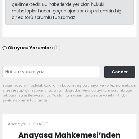
çekilmektedir. Bu haberlerde yer alan hukuki
muhataplar haberi geçen ajanslar olup sitemizin hiç
bir editörü sorumlu tutulamaz...
Okuyucu Yorumları
(0)
Gönder
Yorum yazarak Topluluk Kuralları’nı kabul etmiş bulunuyor ve korfezmanset.com
sitesine yaptığınız yorumunuzla ilgili doğrudan veya dolaylı tüm sorumluluğu
tek başınıza üstleniyorsunuz. Yazılan tüm yorumlardan site yönetimi hiçbir
şekilde sorumlu tutulamaz.
Anasayfa
SİYASET
Anayasa Mahkemesi’nden