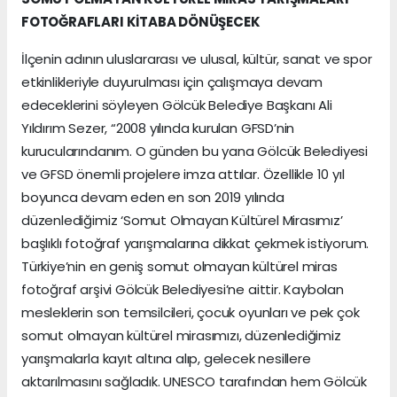
FOTOĞRAFLARI KİTABA DÖNÜŞECEK
İlçenin adının uluslararası ve ulusal, kültür, sanat ve spor
etkinlikleriyle duyurulması için çalışmaya devam
edeceklerini söyleyen Gölcük Belediye Başkanı Ali
Yıldırım Sezer, “2008 yılında kurulan GFSD’nin
kurucularındanım. O günden bu yana Gölcük Belediyesi
ve GFSD önemli projelere imza attılar. Özellikle 10 yıl
boyunca devam eden en son 2019 yılında
düzenlediğimiz ‘Somut Olmayan Kültürel Mirasımız’
başlıklı fotoğraf yarışmalarına dikkat çekmek istiyorum.
Türkiye’nin en geniş somut olmayan kültürel miras
fotoğraf arşivi Gölcük Belediyesi’ne aittir. Kaybolan
mesleklerin son temsilcileri, çocuk oyunları ve pek çok
somut olmayan kültürel mirasımızı, düzenlediğimiz
yarışmalarla kayıt altına alıp, gelecek nesillere
aktarılmasını sağladık. UNESCO tarafından hem Gölcük