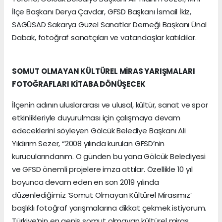
İlçe Başkanı Derya Çavdar, GFSD Başkanı İsmail İkiz,
SAGÜSAD Sakarya Güzel Sanatlar Derneği Başkanı Ünal
Dabak, fotoğraf sanatçıları ve vatandaşlar katıldılar.
SOMUT OLMAYAN KÜLTÜREL MİRAS YARIŞMALARI
FOTOĞRAFLARI KİTABA DÖNÜŞECEK
İlçenin adının uluslararası ve ulusal, kültür, sanat ve spor
etkinlikleriyle duyurulması için çalışmaya devam
edeceklerini söyleyen Gölcük Belediye Başkanı Ali
Yıldırım Sezer, “2008 yılında kurulan GFSD’nin
kurucularındanım. O günden bu yana Gölcük Belediyesi
ve GFSD önemli projelere imza attılar. Özellikle 10 yıl
boyunca devam eden en son 2019 yılında
düzenlediğimiz ‘Somut Olmayan Kültürel Mirasımız’
başlıklı fotoğraf yarışmalarına dikkat çekmek istiyorum.
Türkiye’nin en geniş somut olmayan kültürel miras