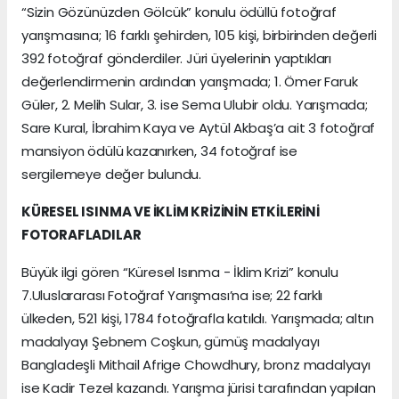
“Sizin Gözünüzden Gölcük” konulu ödüllü fotoğraf
yarışmasına; 16 farklı şehirden, 105 kişi, birbirinden değerli
392 fotoğraf gönderdiler. Jüri üyelerinin yaptıkları
değerlendirmenin ardından yarışmada; 1. Ömer Faruk
Güler, 2. Melih Sular, 3. ise Sema Ulubir oldu. Yarışmada;
Sare Kural, İbrahim Kaya ve Aytül Akbaş’a ait 3 fotoğraf
mansiyon ödülü kazanırken, 34 fotoğraf ise
sergilemeye değer bulundu.
KÜRESEL ISINMA VE İKLİM KRİZİNİN ETKİLERİNİ
FOTORAFLADILAR
Büyük ilgi gören “Küresel Isınma - İklim Krizi” konulu
7.Uluslararası Fotoğraf Yarışması’na ise; 22 farklı
ülkeden, 521 kişi, 1784 fotoğrafla katıldı. Yarışmada; altın
madalyayı Şebnem Coşkun, gümüş madalyayı
Bangladeşli Mithail Afrige Chowdhury, bronz madalyayı
ise Kadir Tezel kazandı. Yarışma jürisi tarafından yapılan