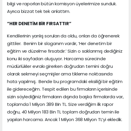
bilgi ve raporları bütün komisyon üyelerimize sunduk.
Ayrıca bizzat tek tek anlattım.
“HER DENETİM BİR FIRSATTIR”
Kendilerinin yanlış soruları da oldu, onları da öğrenerek
gittiler. Benim bir sloganım vardır, ‘Her denetim bir
eğitim ve düzelme fırsatıdır.’ Sizin o saklanmış dediğiniz
konu iki sayfadan oluşuyor. Harcama sürecinde
müdürlükler evrakı girerken doğrudan temini doğru
olarak sekmeyi seçmişler ama tikleme noktasında
hata yapılmış. Bende bu programdaki eksiliği bir eğitim
ile gidereceğim. Tespit edilen bu firmaların içerisinde
sizin söylediğiniz firmaların dışında başka firmalarda var,
toplamda 1 Milyon 389 Bin TL. Size verdiğim ilk rapor
doğru, 40 Milyon 183 Bin TL toplam doğrudan temin ile
yapılan harcama. Ancak 1 Milyon 368 Milyon TL’yi ekledik.