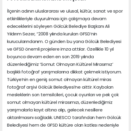
İlçenin adının uluslararası ve ulusal, kültür, sanat ve spor
etkinlikleriyle duyurulması için çalışmaya devam
edeceklerini söyleyen Gölcük Belediye Başkanı Ali
Yıldırım Sezer, “2008 yılında kurulan GFSD’nin
kurucularındanım. O günden bu yana Gölcük Belediyesi
ve GFSD önemli projelere imza attılar. Özellikle 10 yıl
boyunca devam eden en son 2019 yılında
düzenlediğimiz ‘Somut Olmayan Kültürel Mirasımız’
başlıklı fotoğraf yarışmalarına dikkat çekmek istiyorum.
Türkiye’nin en geniş somut olmayan kültürel miras
fotoğraf arşivi Gölcük Belediyesi’ne aittir. Kaybolan
mesleklerin son temsilcileri, çocuk oyunları ve pek çok
somut olmayan kültürel mirasımızı, düzenlediğimiz
yarışmalarla kayıt altına alıp, gelecek nesillere
aktarılmasını sağladık. UNESCO tarafından hem Gölcük
Belediyesi hem de GFSD kültüre olan katkısı nedeniyle