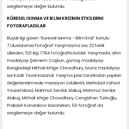
sergilemeye değer bulundu.
KÜRESEL ISINMA VE İKLİM KRİZİNİN ETKİLERİNİ
FOTORAFLADILAR
Büyük ilgi gören “Küresel Isınma - İklim Krizi” konulu
7.Uluslararası Fotoğraf Yarışması’na ise; 22 farklı
ülkeden, 521 kişi, 1784 fotoğrafla katıldı. Yarışmada; altın
madalyayı Şebnem Coşkun, gümüş madalyayı
Bangladeşli Mithail Afrige Chowdhury, bronz madalyayı
ise Kadir Tezel kazandı. Yarışma jürisi tarafından yapılan
değerlendirmede mansiyon ödüllerini; Mehrdad Vahed
Yousefabad, Mahmut Serdar Alakuş, Mahmut Serdar
Alakuş, Mithail Afrige Chowdhury, Cengizhan Türkoğlu,
Prakash Kandakoor kazanırken, 50 fotoğraf da
sergilemeye değer bulundu.