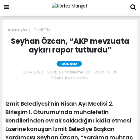
Anasayfa
GÜNDEM
Seyhan Özcan, “AKP mevzuata
aykırı rapor tutturdu”
GÜNDEM
12.04.2022 - 22:20, Güncelleme: 26.11.2022 - 01:09
5546+ kez okundu.
İzmit Belediyesi’nin Nisan Ayı Meclisi 2.
Birleşim 1. Oturumu’nda muhalefetin
kendilerinden evrak sakladığını iddia etmesi
üzerine konuşan İzmit Belediye Başkan
Yardımcısı Seyhan Özcan, “Yardıma muhtaç