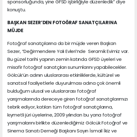
sponsorluğunda, yine GFSD işbirliğiyle düzenledik” diye
konuştu.
BAŞKAN SEZER’DEN FOTOĞRAF SANATÇILARINA
MÜJDE
Fotoğraf sanatçılarına da bir müjde veren Başkan
Sezer, “Değirmendere Yalı Evleri’nde Seramik Evimiz var.
Bu güzel tarihi yapının zemin katında GFSD üyeleri ve
misafir fotoğraf sanatçıları sunumlarını yapabilecekler.
Gölcük’ün adının uluslararası etkinliklerde, kültürel ve
sanatsal faaliyetlerle duyurulması adına çok önemli
bulduğum ulusal ve uluslararası fotoğraf
yarışmalarında dereceye giren fotoğraf sanatçılarımızı
tebrik ediyor, katılan tüm fotoğraf sanatçılarına,
kıymetli jüri üyelerine, 2009 yılından bu yana fotoğraf
yarışmalarını birlikte düzenlediğimiz Gölcük Fotoğraf ve
Sinema Sanatı Derneği Başkanı Sayın İsmail İkiz ve