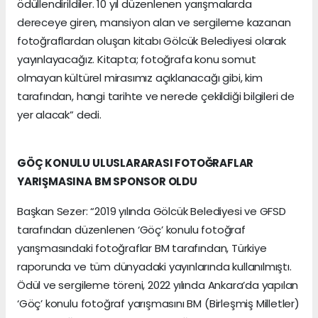
ödüllendirildiler. 10 yıl düzenlenen yarışmalarda
dereceye giren, mansiyon alan ve sergileme kazanan
fotoğraflardan oluşan kitabı Gölcük Belediyesi olarak
yayınlayacağız. Kitapta; fotoğrafa konu somut
olmayan kültürel mirasımız açıklanacağı gibi, kim
tarafından, hangi tarihte ve nerede çekildiği bilgileri de
yer alacak” dedi.
GÖÇ KONULU ULUSLARARASI FOTOĞRAFLAR
YARIŞMASINA BM SPONSOR OLDU
Başkan Sezer: “2019 yılında Gölcük Belediyesi ve GFSD
tarafından düzenlenen ‘Göç’ konulu fotoğraf
yarışmasındaki fotoğraflar BM tarafından, Türkiye
raporunda ve tüm dünyadaki yayınlarında kullanılmıştı.
Ödül ve sergileme töreni, 2022 yılında Ankara’da yapılan
‘Göç’ konulu fotoğraf yarışmasını BM (Birleşmiş Milletler)