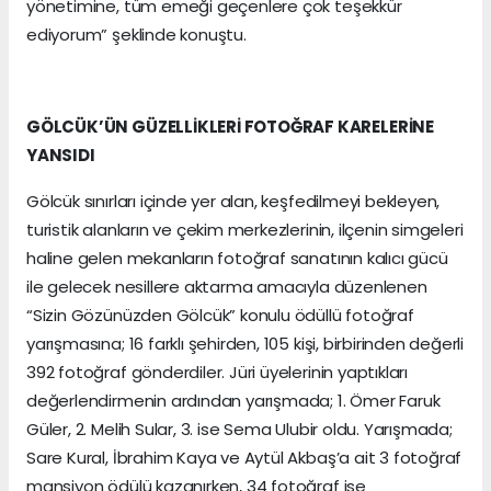
yönetimine, tüm emeği geçenlere çok teşekkür
ediyorum” şeklinde konuştu.
GÖLCÜK’ÜN GÜZELLİKLERİ FOTOĞRAF KARELERİNE
YANSIDI
Gölcük sınırları içinde yer alan, keşfedilmeyi bekleyen,
turistik alanların ve çekim merkezlerinin, ilçenin simgeleri
haline gelen mekanların fotoğraf sanatının kalıcı gücü
ile gelecek nesillere aktarma amacıyla düzenlenen
“Sizin Gözünüzden Gölcük” konulu ödüllü fotoğraf
yarışmasına; 16 farklı şehirden, 105 kişi, birbirinden değerli
392 fotoğraf gönderdiler. Jüri üyelerinin yaptıkları
değerlendirmenin ardından yarışmada; 1. Ömer Faruk
Güler, 2. Melih Sular, 3. ise Sema Ulubir oldu. Yarışmada;
Sare Kural, İbrahim Kaya ve Aytül Akbaş’a ait 3 fotoğraf
mansiyon ödülü kazanırken, 34 fotoğraf ise