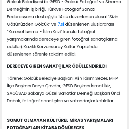
Gölcük Belediyesi ile GFSD - Gölcük Fotoğraf ve Sinema
Derneği’nin iş birliği, Türkiye Fotoğraf Sanatı
Federasyonu desteğiyle 14.sü düzenlenen ulusal “Sizin
Gözünüzden Gölcük” ve
7.si
düzenlenen uluslararası
“Küresel Isınma - İklim Krizi” konulu fotoğraf
yarışmalarında dereceye giren fotoğraf sanatçılarına
ödülleri, Kazıklı Kervansaray Kültür Yapısı’nda
düzenlenen törenle takdim edildi.
DERECEYE GİREN SANATÇILAR ÖDÜLLENDİRİLDİ
Törene; Gölcük Belediye Başkanı Ali Yıldırım Sezer, MHP
İlçe Başkanı Derya Çavdar, GFSD Başkanı İsmail İkiz,
SAGÜSAD Sakarya Güzel Sanatlar Derneği Başkanı Ünal
Dabak, fotoğraf sanatçıları ve vatandaşlar katıldılar.
SOMUT OLMAYAN KÜLTÜREL MİRAS YARIŞMALARI
FOTOĞRAFLARI KİTABA DÖNÜŞECEK