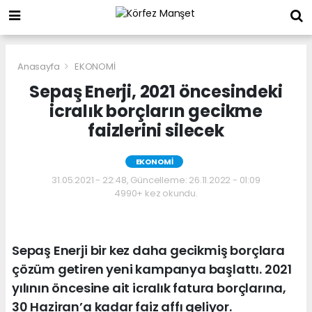
Anasayfa
EKONOMİ
Sepaş Enerji, 2021 öncesindeki
icralık borçların gecikme
faizlerini silecek
EKONOMİ
31.05.2021 - 22:48, Güncelleme: 26.11.2022 - 01:09
4990+ kez okundu.
Sepaş Enerji bir kez daha gecikmiş borçlara
çözüm getiren yeni kampanya başlattı. 2021
yılının öncesine ait icralık fatura borçlarına,
30 Haziran’a kadar faiz affı geliyor.