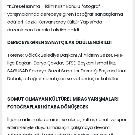
“Küresel Isınma - İklim Krizi” konulu fotoğraf
yarışmalarında dereceye giren fotoğraf sanatçılarına
ödülleri, Kazıklı Kervansaray Kültür Yapısı’nda
düzenlenen törenle takdim edildi.
DERECEYE GİREN SANATÇILAR ÖDÜLLENDİRİLDİ
Törene; Gölcük Belediye Başkanı Ali Yıldırım Sezer, MHP
İlçe Başkanı Derya Çavdar, GFSD Başkanı İsmail İkiz,
SAGÜSAD Sakarya Güzel Sanatlar Derneği Başkanı Ünal
Dabak, fotoğraf sanatçıları ve vatandaşlar katıldılar.
SOMUT OLMAYAN KÜLTÜREL MİRAS YARIŞMALARI
FOTOĞRAFLARI KİTABA DÖNÜŞECEK
İlçenin adının uluslararası ve ulusal, kültür, sanat ve spor
etkinlikleriyle duyurulması için çalışmaya devam