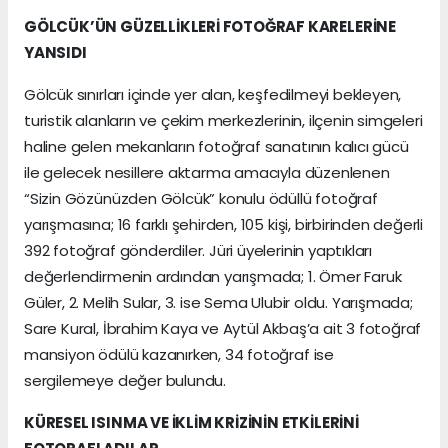
GÖLCÜK’ÜN GÜZELLİKLERİ FOTOĞRAF KARELERİNE
YANSIDI
Gölcük sınırları içinde yer alan, keşfedilmeyi bekleyen,
turistik alanların ve çekim merkezlerinin, ilçenin simgeleri
haline gelen mekanların fotoğraf sanatının kalıcı gücü
ile gelecek nesillere aktarma amacıyla düzenlenen
“Sizin Gözünüzden Gölcük” konulu ödüllü fotoğraf
yarışmasına; 16 farklı şehirden, 105 kişi, birbirinden değerli
392 fotoğraf gönderdiler. Jüri üyelerinin yaptıkları
değerlendirmenin ardından yarışmada; 1. Ömer Faruk
Güler, 2. Melih Sular, 3. ise Sema Ulubir oldu. Yarışmada;
Sare Kural, İbrahim Kaya ve Aytül Akbaş’a ait 3 fotoğraf
mansiyon ödülü kazanırken, 34 fotoğraf ise
sergilemeye değer bulundu.
KÜRESEL ISINMA VE İKLİM KRİZİNİN ETKİLERİNİ