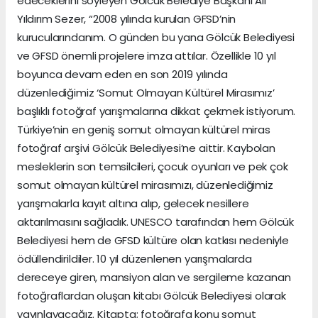
edeceklerini söyleyen Gölcük Belediye Başkanı Ali
Yıldırım Sezer, “2008 yılında kurulan GFSD’nin
kurucularındanım. O günden bu yana Gölcük Belediyesi
ve GFSD önemli projelere imza attılar. Özellikle 10 yıl
boyunca devam eden en son 2019 yılında
düzenlediğimiz ‘Somut Olmayan Kültürel Mirasımız’
başlıklı fotoğraf yarışmalarına dikkat çekmek istiyorum.
Türkiye’nin en geniş somut olmayan kültürel miras
fotoğraf arşivi Gölcük Belediyesi’ne aittir. Kaybolan
mesleklerin son temsilcileri, çocuk oyunları ve pek çok
somut olmayan kültürel mirasımızı, düzenlediğimiz
yarışmalarla kayıt altına alıp, gelecek nesillere
aktarılmasını sağladık. UNESCO tarafından hem Gölcük
Belediyesi hem de GFSD kültüre olan katkısı nedeniyle
ödüllendirildiler. 10 yıl düzenlenen yarışmalarda
dereceye giren, mansiyon alan ve sergileme kazanan
fotoğraflardan oluşan kitabı Gölcük Belediyesi olarak
yayınlayacağız. Kitapta; fotoğrafa konu somut