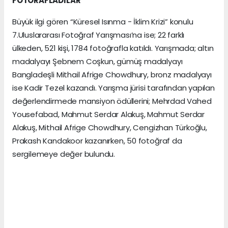
FOTORAFLADILAR
Büyük ilgi gören “Küresel Isınma - İklim Krizi” konulu
7.Uluslararası Fotoğraf Yarışması’na ise; 22 farklı
ülkeden, 521 kişi, 1784 fotoğrafla katıldı. Yarışmada; altın
madalyayı Şebnem Coşkun, gümüş madalyayı
Bangladeşli Mithail Afrige Chowdhury, bronz madalyayı
ise Kadir Tezel kazandı. Yarışma jürisi tarafından yapılan
değerlendirmede mansiyon ödüllerini; Mehrdad Vahed
Yousefabad, Mahmut Serdar Alakuş, Mahmut Serdar
Alakuş, Mithail Afrige Chowdhury, Cengizhan Türkoğlu,
Prakash Kandakoor kazanırken, 50 fotoğraf da
sergilemeye değer bulundu.