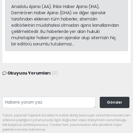
Anadolu Ajansı (AA), İhlas Haber Ajansı (İHA),
Demirören Haber Ajansı (DHA) ve diğer ajanslar
tarafından eklenen tüm haberler, sitemizin
editörlerinin müdahalesi olmadan ajans kanallarından
çekilmektedir. Bu haberlerde yer alan hukuki
muhataplar haberi geçen ajanslar olup sitemizin hiç
bir editörü sorumlu tutulamaz...
Okuyucu Yorumları
(0)
Gönder
Yorum yazarak Topluluk Kuralları’nı kabul etmiş bulunuyor ve korfezmanset.com
sitesine yaptığınız yorumunuzla ilgili doğrudan veya dolaylı tüm sorumluluğu
tek başınıza üstleniyorsunuz. Yazılan tüm yorumlardan site yönetimi hiçbir
şekilde sorumlu tutulamaz.