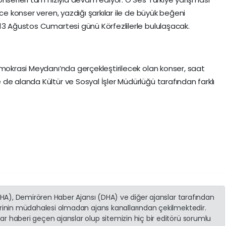
rce konser veren, yazdığı şarkılar ile de büyük beğeni
13 Ağustos Cumartesi günü Körfezlilerle bululaşacak.
emokrasi Meydanı’nda gerçekleştirilecek olan konser, saat
de alanda Kültür ve Sosyal İşler Müdürlüğü tarafından farklı
(İHA), Demirören Haber Ajansı (DHA) ve diğer ajanslar tarafından
erinin müdahalesi olmadan ajans kanallarından çekilmektedir.
r haberi geçen ajanslar olup sitemizin hiç bir editörü sorumlu