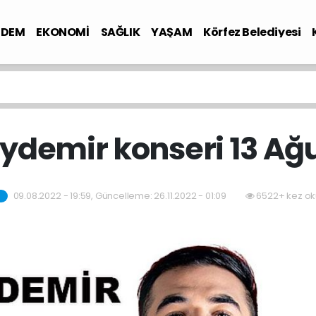
NDEM
EKONOMİ
SAĞLIK
YAŞAM
Körfez Belediyesi
ydemir konseri 13 Ağ
09.08.2022 - 19:59, Güncelleme: 26.11.2022 - 01:09
6522+ kez ok