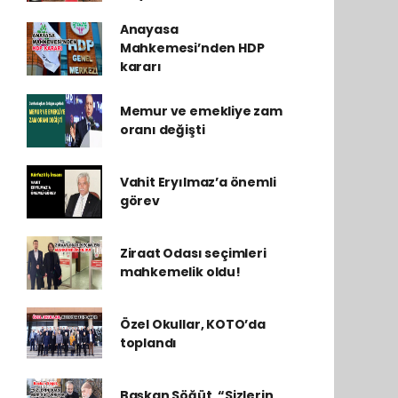
Anayasa
Mahkemesi’nden HDP
kararı
Memur ve emekliye zam
oranı değişti
Vahit Eryılmaz’a önemli
görev
Ziraat Odası seçimleri
mahkemelik oldu!
Özel Okullar, KOTO’da
toplandı
Başkan Söğüt, “Sizlerin