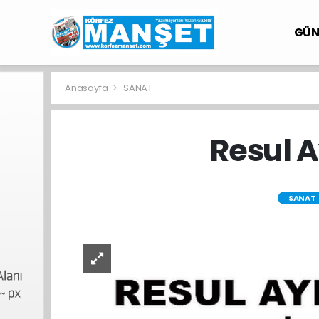
GÜ
Anasayfa
SANAT
Resul A
SANAT