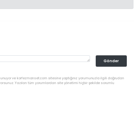
Gönder
ulunuyor ve korfezmanset.com sitesine yaptığınız yorumunuzla ilgili doğrudan
yorsunuz. Yazılan tüm yorumlardan site yönetimi hiçbir şekilde sorumlu