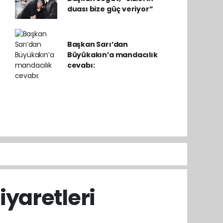
duası bize güç veriyor”
Başkan Sarı’dan
Büyükakın’a mandacılık
cevabı:
iyaretleri