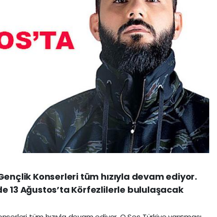
Gençlik Konserleri tüm hızıyla devam ediyor.
e 13 Ağustos’ta Körfezlilerle bululaşacak
onserleri tüm hızıyla devam ediyor. O Ses Türkiye yarışması