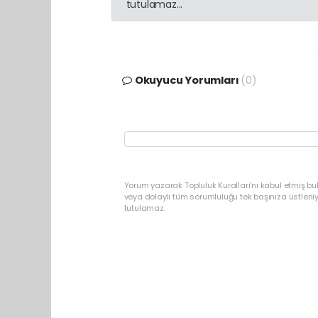
tutulamaz...
Okuyucu Yorumları
(0)
Yorum yazarak Topluluk Kuralları’nı kabul etmiş b
veya dolaylı tüm sorumluluğu tek başınıza üstleni
tutulamaz.