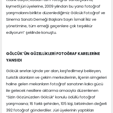
kıymetli jüri üyelerine, 2009 yılından bu yana fotoğraf
yarışmalarını birlikte düzenlediğimiz Gölcük Fotoğraf ve
Sinema Sanatı Derneği Başkanı Sayın İsmail İkiz ve
yönetimine, tüm emeği geçenlere çok teşekkür
ediyorum” şeklinde konuştu.
GÖLCÜK’ÜN GÜZELLİKLERİ FOTOĞRAF KARELERİNE
YANSIDI
Gölcük sınırları içinde yer alan, keşfedilmeyi bekleyen,
turistik alanların ve çekim merkezlerinin, ilçenin simgeleri
haline gelen mekanların fotoğraf sanatının kalıcı gücü
ile gelecek nesillere aktarma amacıyla düzenlenen
“Sizin Gözünüzden Gölcük” konulu ödüllü fotoğraf
yarışmasına; 16 farklı şehirden, 105 kişi, birbirinden değerli
392 fotoğraf gönderdiler. Jüri üyelerinin yaptıkları