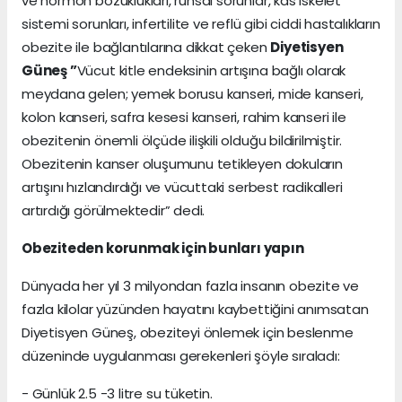
ve hormon bozuklukları, ruhsal sorunlar, kas iskelet
sistemi sorunları, infertilite ve reflü gibi ciddi hastalıkların
obezite ile bağlantılarına dikkat çeken
Diyetisyen
Güneş ”
Vücut kitle endeksinin artışına bağlı olarak
meydana gelen; yemek borusu kanseri, mide kanseri,
kolon kanseri, safra kesesi kanseri, rahim kanseri ile
obezitenin önemli ölçüde ilişkili olduğu bildirilmiştir.
Obezitenin kanser oluşumunu tetikleyen dokuların
artışını hızlandırdığı ve vücuttaki serbest radikalleri
artırdığı görülmektedir” dedi.
Obeziteden korunmak için bunları yapın
Dünyada her yıl 3 milyondan fazla insanın obezite ve
fazla kilolar yüzünden hayatını kaybettiğini anımsatan
Diyetisyen Güneş, obeziteyi önlemek için beslenme
düzeninde uygulanması gerekenleri şöyle sıraladı:
- Günlük 2.5 -3 litre su tüketin.