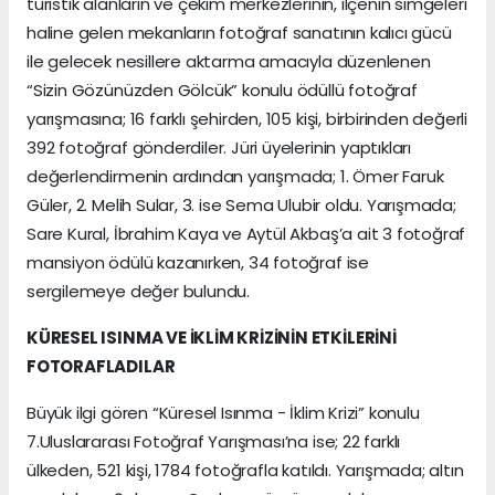
turistik alanların ve çekim merkezlerinin, ilçenin simgeleri
haline gelen mekanların fotoğraf sanatının kalıcı gücü
ile gelecek nesillere aktarma amacıyla düzenlenen
“Sizin Gözünüzden Gölcük” konulu ödüllü fotoğraf
yarışmasına; 16 farklı şehirden, 105 kişi, birbirinden değerli
392 fotoğraf gönderdiler. Jüri üyelerinin yaptıkları
değerlendirmenin ardından yarışmada; 1. Ömer Faruk
Güler, 2. Melih Sular, 3. ise Sema Ulubir oldu. Yarışmada;
Sare Kural, İbrahim Kaya ve Aytül Akbaş’a ait 3 fotoğraf
mansiyon ödülü kazanırken, 34 fotoğraf ise
sergilemeye değer bulundu.
KÜRESEL ISINMA VE İKLİM KRİZİNİN ETKİLERİNİ
FOTORAFLADILAR
Büyük ilgi gören “Küresel Isınma - İklim Krizi” konulu
7.Uluslararası Fotoğraf Yarışması’na ise; 22 farklı
ülkeden, 521 kişi, 1784 fotoğrafla katıldı. Yarışmada; altın