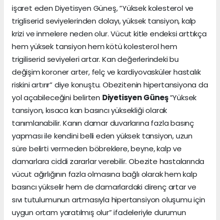
işaret eden Diyetisyen Güneş, ”Yüksek kolesterol ve
trigliserid seviyelerinden dolayı, yüksek tansiyon, kalp
krizi ve inmelere neden olur. Vücut kitle endeksi arttıkça
hem yüksek tansiyon hem kötü kolesterol hem
trigiliserid seviyeleri artar. Kan değerlerindeki bu
değişim koroner arter, felç ve kardiyovasküler hastalık
riskini artırır” diye konuştu. Obezitenin hipertansiyona da
yol açabileceğini belirten
Diyetisyen Güneş
”Yüksek
tansiyon, kısaca kan basıncı yüksekliği olarak
tanımlanabilir. Kanın damar duvarlarına fazla basınç
yapması ile kendini belli eden yüksek tansiyon, uzun
süre belirti vermeden böbreklere, beyne, kalp ve
damarlara ciddi zararlar verebilir. Obezite hastalarında
vücut ağırlığının fazla olmasına bağlı olarak hem kalp
basıncı yükselir hem de damarlardaki direnç artar ve
sıvı tutulumunun artmasıyla hipertansiyon oluşumu için
uygun ortam yaratılmış olur” ifadeleriyle durumun