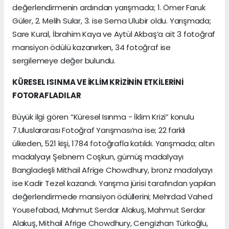
değerlendirmenin ardından yarışmada; 1. Ömer Faruk
Güler, 2. Melih Sular, 3. ise Sema Ulubir oldu. Yarışmada;
Sare Kural, İbrahim Kaya ve Aytül Akbaş’a ait 3 fotoğraf
mansiyon ödülü kazanırken, 34 fotoğraf ise
sergilemeye değer bulundu.
KÜRESEL ISINMA VE İKLİM KRİZİNİN ETKİLERİNİ
FOTORAFLADILAR
Büyük ilgi gören “Küresel Isınma - İklim Krizi” konulu
7.Uluslararası Fotoğraf Yarışması’na ise; 22 farklı
ülkeden, 521 kişi, 1784 fotoğrafla katıldı. Yarışmada; altın
madalyayı Şebnem Coşkun, gümüş madalyayı
Bangladeşli Mithail Afrige Chowdhury, bronz madalyayı
ise Kadir Tezel kazandı. Yarışma jürisi tarafından yapılan
değerlendirmede mansiyon ödüllerini; Mehrdad Vahed
Yousefabad, Mahmut Serdar Alakuş, Mahmut Serdar
Alakuş, Mithail Afrige Chowdhury, Cengizhan Türkoğlu,