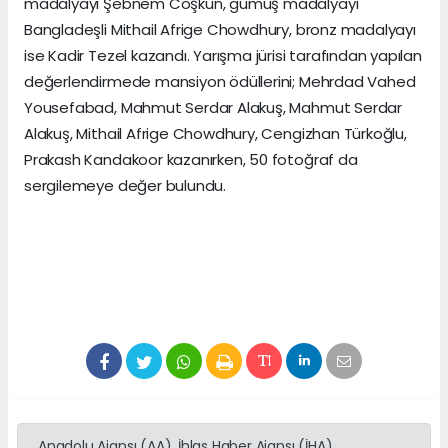
madalyayı Şebnem Coşkun, gümüş madalyayı
Bangladeşli Mithail Afrige Chowdhury, bronz madalyayı
ise Kadir Tezel kazandı. Yarışma jürisi tarafından yapılan
değerlendirmede mansiyon ödüllerini; Mehrdad Vahed
Yousefabad, Mahmut Serdar Alakuş, Mahmut Serdar
Alakuş, Mithail Afrige Chowdhury, Cengizhan Türkoğlu,
Prakash Kandakoor kazanırken, 50 fotoğraf da
sergilemeye değer bulundu.
Anadolu Ajansı (AA), İhlas Haber Ajansı (İHA),