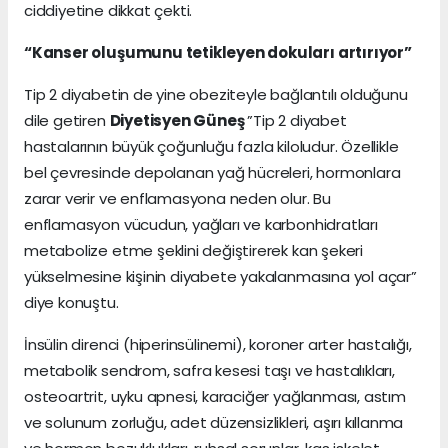
ciddiyetine dikkat çekti.
“Kanser oluşumunu tetikleyen dokuları artırıyor”
Tip 2 diyabetin de yine obeziteyle bağlantılı olduğunu
dile getiren
Diyetisyen Güneş
”Tip 2 diyabet
hastalarının büyük çoğunluğu fazla kiloludur. Özellikle
bel çevresinde depolanan yağ hücreleri, hormonlara
zarar verir ve enflamasyona neden olur. Bu
enflamasyon vücudun, yağları ve karbonhidratları
metabolize etme şeklini değiştirerek kan şekeri
yükselmesine kişinin diyabete yakalanmasına yol açar”
diye konuştu.
İnsülin direnci (hiperinsülinemi), koroner arter hastalığı,
metabolik sendrom, safra kesesi taşı ve hastalıkları,
osteoartrit, uyku apnesi, karaciğer yağlanması, astım
ve solunum zorluğu, adet düzensizlikleri, aşırı kıllanma