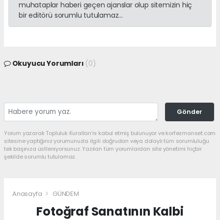
muhataplar haberi geçen ajanslar olup sitemizin hiç
bir editörü sorumlu tutulamaz...
Okuyucu Yorumları
(0)
Gönder
Yorum yazarak Topluluk Kuralları’nı kabul etmiş bulunuyor ve korfezmanset.com
sitesine yaptığınız yorumunuzla ilgili doğrudan veya dolaylı tüm sorumluluğu
tek başınıza üstleniyorsunuz. Yazılan tüm yorumlardan site yönetimi hiçbir
şekilde sorumlu tutulamaz.
Anasayfa
GÜNDEM
Fotoğraf Sanatının Kalbi