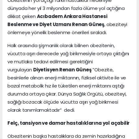
Obezitenin yol açtığı farklı hastalıklar nedeniyle
dünyada her yıl 3 milyondan fazla ölüme yol açtığına
dikkat çeken
Acıbadem Ankara Hastanesi
Beslenme ve Diyet Uzmanı Renan Güneş
, obeziteyi
önlemeye yönelik beslenme önerileri sıraladı.
Halk arasında şişmanlık olarak bilinen obezitenin,
vücutta aşırı derecede yağ birikmesiyle ortaya çıktığını
ve mutlaka tedavi edilmesi gerektiğini
vurgulayan
Diyetisyen Renan Güneş
”Obezite,
besinlerle alınan enerji miktarının, fiziksel aktivite ile ve
bazal metabolik hız ile tüketilen enerji miktarını aştığı
durumda ortaya çıkar. Dünya Sağlık Örgütü, obeziteyi,
sağlığı bozacak ölçüde vücutta aşırı yağ birikmesi
olarak tanımlamaktadır” dedi.
Felç, tansiyon ve damar hastalıklarına yol açabilir
Obezitenin başka hastalıklara da zemin hazırladığına