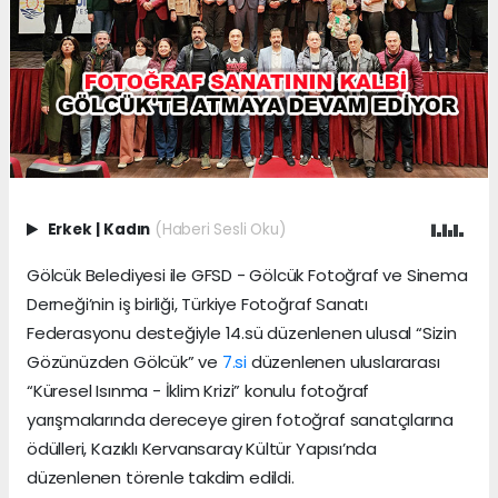
Erkek
|
Kadın
(Haberi Sesli Oku)
Gölcük Belediyesi ile GFSD - Gölcük Fotoğraf ve Sinema
Derneği’nin iş birliği, Türkiye Fotoğraf Sanatı
Federasyonu desteğiyle 14.sü düzenlenen ulusal “Sizin
Gözünüzden Gölcük” ve
7.si
düzenlenen uluslararası
“Küresel Isınma - İklim Krizi” konulu fotoğraf
yarışmalarında dereceye giren fotoğraf sanatçılarına
ödülleri, Kazıklı Kervansaray Kültür Yapısı’nda
düzenlenen törenle takdim edildi.