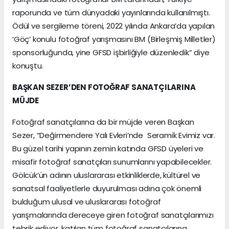
raporunda ve tüm dünyadaki yayınlarında kullanılmıştı.
Ödül ve sergileme töreni, 2022 yılında Ankara’da yapılan
‘Göç’ konulu fotoğraf yarışmasını BM (Birleşmiş Milletler)
sponsorluğunda, yine GFSD işbirliğiyle düzenledik” diye
konuştu.
BAŞKAN SEZER’DEN FOTOĞRAF SANATÇILARINA
MÜJDE
Fotoğraf sanatçılarına da bir müjde veren Başkan
Sezer, “Değirmendere Yalı Evleri’nde Seramik Evimiz var.
Bu güzel tarihi yapının zemin katında GFSD üyeleri ve
misafir fotoğraf sanatçıları sunumlarını yapabilecekler.
Gölcük’ün adının uluslararası etkinliklerde, kültürel ve
sanatsal faaliyetlerle duyurulması adına çok önemli
bulduğum ulusal ve uluslararası fotoğraf
yarışmalarında dereceye giren fotoğraf sanatçılarımızı
tebrik ediyor, katılan tüm fotoğraf sanatçılarına,