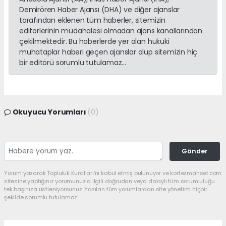
Demirören Haber Ajansı (DHA) ve diğer ajanslar
tarafından eklenen tüm haberler, sitemizin
editörlerinin müdahalesi olmadan ajans kanallarından
çekilmektedir. Bu haberlerde yer alan hukuki
muhataplar haberi geçen ajanslar olup sitemizin hiç
bir editörü sorumlu tutulamaz...
Okuyucu Yorumları
(0)
Gönder
Yorum yazarak Topluluk Kuralları’nı kabul etmiş bulunuyor ve korfezmanset.com
sitesine yaptığınız yorumunuzla ilgili doğrudan veya dolaylı tüm sorumluluğu
tek başınıza üstleniyorsunuz. Yazılan tüm yorumlardan site yönetimi hiçbir
şekilde sorumlu tutulamaz.