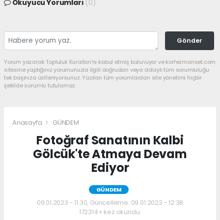
Okuyucu Yorumları
(0)
Gönder
Yorum yazarak Topluluk Kuralları’nı kabul etmiş bulunuyor ve korfezmanset.com
sitesine yaptığınız yorumunuzla ilgili doğrudan veya dolaylı tüm sorumluluğu
tek başınıza üstleniyorsunuz. Yazılan tüm yorumlardan site yönetimi hiçbir
şekilde sorumlu tutulamaz.
Anasayfa
GÜNDEM
Fotoğraf Sanatının Kalbi
Gölcük'te Atmaya Devam
Ediyor
GÜNDEM
09.01.2023 - 11:30, Güncelleme: 09.01.2023 - 12:38
172314+ kez okundu.