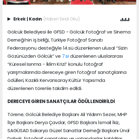
Erkek
|
Kadın
(Haberi Sesli Oku)
Gölcük Belediyesi ile GFSD - Gölcük Fotoğraf ve Sinema
Derneği’nin iş birliği, Türkiye Fotoğraf Sanatı
Federasyonu desteğiyle 14.sü düzenlenen ulusal “Sizin
Gözünüzden Gölcük” ve
7.si
düzenlenen uluslararası
“Küresel Isınma - İklim Krizi” konulu fotoğraf
yarışmalarında dereceye giren fotoğraf sanatçılarına
ödülleri, Kazıklı Kervansaray Kültür Yapısı’nda
düzenlenen törenle takdim edildi.
DERECEYE GİREN SANATÇILAR ÖDÜLLENDİRİLDİ
Törene; Gölcük Belediye Başkanı Ali Yıldırım Sezer, MHP
İlçe Başkanı Derya Çavdar, GFSD Başkanı İsmail İkiz,
SAGÜSAD Sakarya Güzel Sanatlar Derneği Başkanı Ünal
Dabak, fotoğraf sanatçıları ve vatandaşlar katıldılar.