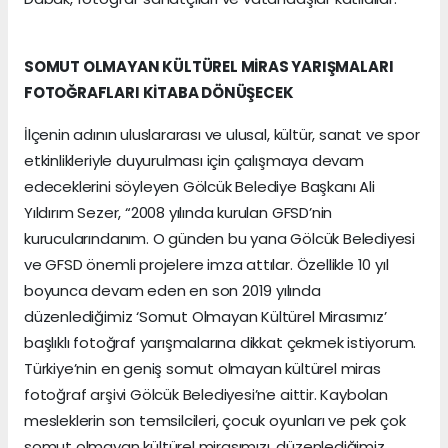
SOMUT OLMAYAN KÜLTÜREL MİRAS YARIŞMALARI
FOTOĞRAFLARI KİTABA DÖNÜŞECEK
İlçenin adının uluslararası ve ulusal, kültür, sanat ve spor
etkinlikleriyle duyurulması için çalışmaya devam
edeceklerini söyleyen Gölcük Belediye Başkanı Ali
Yıldırım Sezer, “2008 yılında kurulan GFSD’nin
kurucularındanım. O günden bu yana Gölcük Belediyesi
ve GFSD önemli projelere imza attılar. Özellikle 10 yıl
boyunca devam eden en son 2019 yılında
düzenlediğimiz ‘Somut Olmayan Kültürel Mirasımız’
başlıklı fotoğraf yarışmalarına dikkat çekmek istiyorum.
Türkiye’nin en geniş somut olmayan kültürel miras
fotoğraf arşivi Gölcük Belediyesi’ne aittir. Kaybolan
mesleklerin son temsilcileri, çocuk oyunları ve pek çok
somut olmayan kültürel mirasımızı, düzenlediğimiz