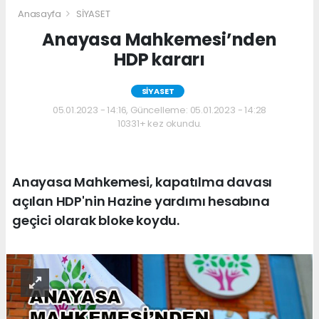
Anasayfa
SİYASET
Anayasa Mahkemesi’nden
HDP kararı
SİYASET
05.01.2023 - 14:16, Güncelleme: 05.01.2023 - 14:28
10331+ kez okundu.
Anayasa Mahkemesi, kapatılma davası
açılan HDP'nin Hazine yardımı hesabına
geçici olarak bloke koydu.