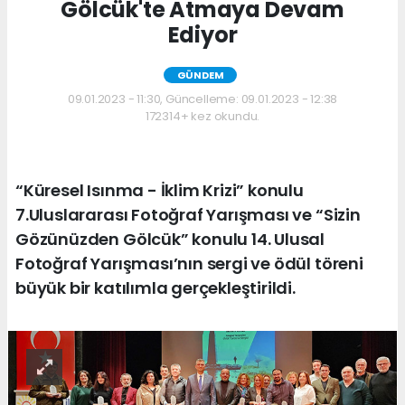
Gölcük'te Atmaya Devam
Ediyor
GÜNDEM
09.01.2023 - 11:30, Güncelleme: 09.01.2023 - 12:38
172314+ kez okundu.
“Küresel Isınma - İklim Krizi” konulu
7.Uluslararası Fotoğraf Yarışması ve “Sizin
Gözünüzden Gölcük” konulu 14. Ulusal
Fotoğraf Yarışması’nın sergi ve ödül töreni
büyük bir katılımla gerçekleştirildi.