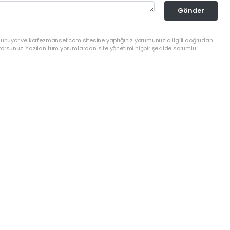
Gönder
ulunuyor ve korfezmanset.com sitesine yaptığınız yorumunuzla ilgili doğrudan
yorsunuz. Yazılan tüm yorumlardan site yönetimi hiçbir şekilde sorumlu