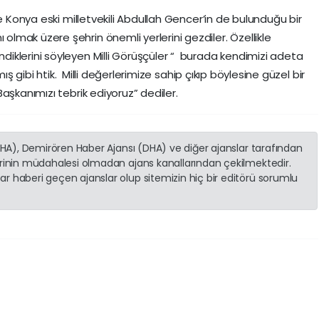
 Konya eski milletvekili Abdullah Gencer’in de bulunduğu bir
mak üzere şehrin önemli yerlerini gezdiler. Özellikle
iklerini söyleyen Milli Görüşçüler “ burada kendimizi adeta
mış gibi htik. Milli değerlerimize sahip çıkıp böylesine güzel bir
aşkanımızı tebrik ediyoruz” dediler.
(İHA), Demirören Haber Ajansı (DHA) ve diğer ajanslar tarafından
erinin müdahalesi olmadan ajans kanallarından çekilmektedir.
r haberi geçen ajanslar olup sitemizin hiç bir editörü sorumlu