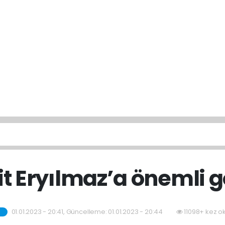
t Eryılmaz’a önemli 
01.01.2023 - 20:41, Güncelleme: 01.01.2023 - 20:44
11098+ kez o