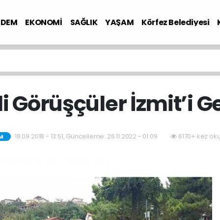
NDEM
EKONOMİ
SAĞLIK
YAŞAM
Körfez Belediyesi
li Görüşçüler İzmit’i G
18.09.2018 - 13:51, Güncelleme: 26.11.2022 - 01:09
6170+ kez ok
M