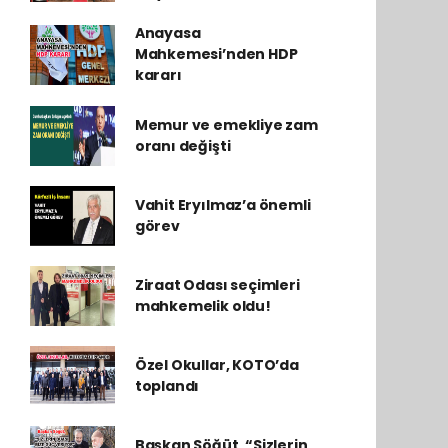
Anayasa
Mahkemesi’nden HDP
kararı
Memur ve emekliye zam
oranı değişti
Vahit Eryılmaz’a önemli
görev
Ziraat Odası seçimleri
mahkemelik oldu!
Özel Okullar, KOTO’da
toplandı
Başkan Söğüt, “Sizlerin