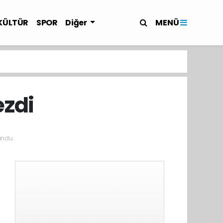
MENÜ
KÜLTÜR
SPOR
Diğer
ezdi
undu.