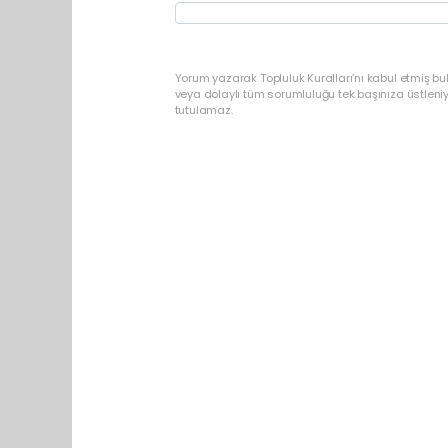
Yorum yazarak Topluluk Kuralları’nı kabul etmiş b
veya dolaylı tüm sorumluluğu tek başınıza üstleni
tutulamaz.