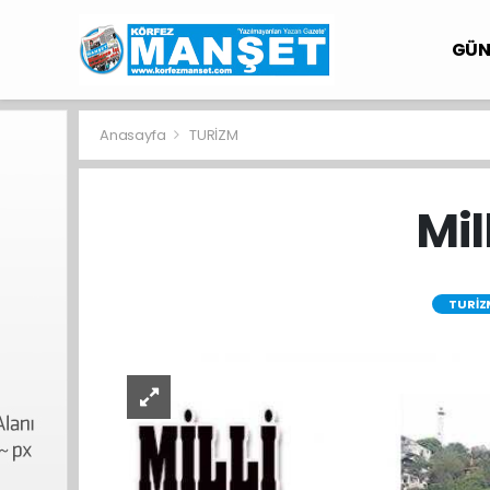
GÜ
Anasayfa
TURİZM
Mil
TURİZ