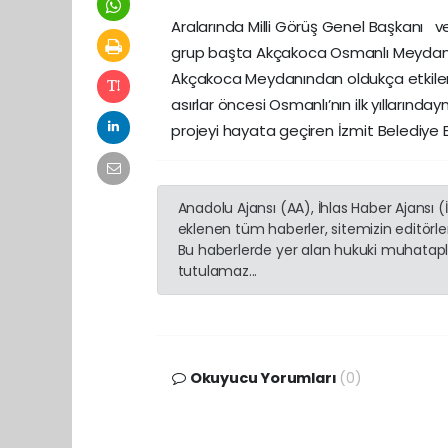
Aralarında Milli Görüş Genel Başkanı ve
grup başta Akçakoca Osmanlı Meydanı ol
Akçakoca Meydanından oldukça etkilend
asırlar öncesi Osmanlı’nın ilk yıllarınday
projeyi hayata geçiren İzmit Belediye B
Anadolu Ajansı (AA), İhlas Haber Ajansı 
eklenen tüm haberler, sitemizin editörl
Bu haberlerde yer alan hukuki muhatapla
tutulamaz...
Okuyucu Yorumları
(0)