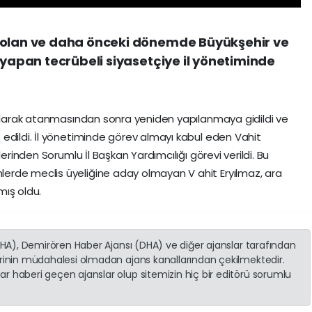
 olan ve daha önceki dönemde Büyükşehir ve
 yapan tecrübeli siyasetçiye il yönetiminde
 olarak atanmasından sonra yeniden yapılanmaya gidildi ve
edildi. İl yönetiminde görev almayı kabul eden Vahit
lerinden Sorumlu İl Başkan Yardımcılığı görevi verildi. Bu
erde meclis üyeliğine aday olmayan V ahit Eryılmaz, ara
mış oldu.
(İHA), Demirören Haber Ajansı (DHA) ve diğer ajanslar tarafından
erinin müdahalesi olmadan ajans kanallarından çekilmektedir.
r haberi geçen ajanslar olup sitemizin hiç bir editörü sorumlu