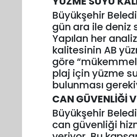
YÜZME SUYU KAL
Büyükşehir Beledi
gün ara ile deniz 
Yapılan her anal
kalitesinin AB y
göre “mükemmel” 
plaj için yüzme s
bulunması gereki
CAN GÜVENLİĞİ V
Büyükşehir Beledi
can güvenliği hi
veriyor. Bu kaps