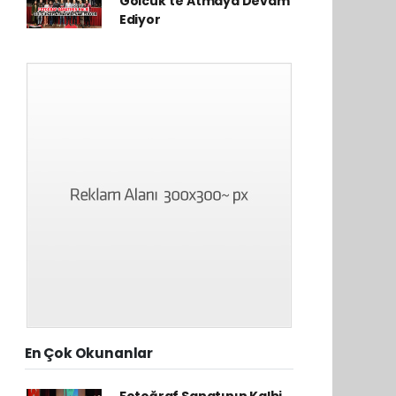
Gölcük'te Atmaya Devam
Ediyor
En Çok Okunanlar