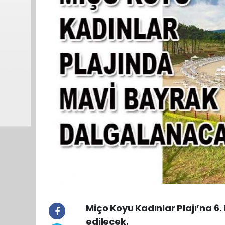
Miço Koyu Kadınlar Plajı’na 6
edilecek.