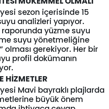
İTESİ MÜKEMMEL OLMALI
yesi sezon içerisinde 15
suyu analizleri yapıyor.
iz raporunda yüzme suyu
üzme suyu yönetmeliğine
olması gerekiyor. Her bir
uyu profil dokümanın
yor.
E HİZMETLER
yesi Mavi bayraklı plajlarda
zmetlerine büyük önem
amda ihtiyaca cevap