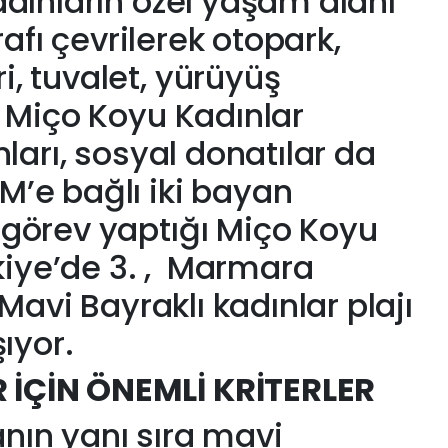
adınların özel yaşam alanı
trafı çevrilerek otopark,
, tuvalet, yürüyüş
n Miço Koyu Kadınlar
nları, sosyal donatılar da
’e bağlı iki bayan
 görev yaptığı Miço Koyu
rkiye’de 3. , Marmara
 Mavi Bayraklı kadınlar plajı
şıyor.
İÇİN ÖNEMLİ KRİTERLER
nın yanı sıra mavi