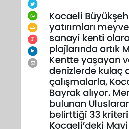
Kocaeli Büyükşehi
yatırımları meyvel
sanayi kenti olara
plajlarında artık 
Kentte yaşayan vat
denizlerde kulaç 
çalışmalarla, Koca
Bayrak alıyor. Me
bulunan Uluslarar
belirttiği 33 krit
Kocaeli’deki Mavi