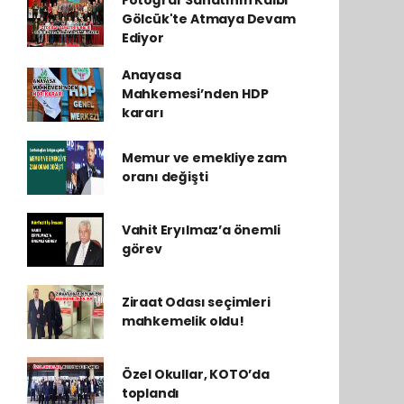
Fotoğraf Sanatının Kalbi
Gölcük'te Atmaya Devam
Ediyor
Anayasa
Mahkemesi’nden HDP
kararı
Memur ve emekliye zam
oranı değişti
Vahit Eryılmaz’a önemli
görev
Ziraat Odası seçimleri
mahkemelik oldu!
Özel Okullar, KOTO’da
toplandı