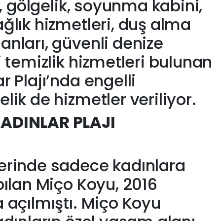
ı, gölgelik, soyunma kabini,
ğlık hizmetleri, duş alma
nları, güvenli denize
 temizlik hizmetleri bulunan
 Plajı’nda engelli
ik de hizmetler veriliyor.
ADINLAR PLAJI
erinde sadece kadınlara
pılan Miço Koyu, 2016
 açılmıştı. Miço Koyu