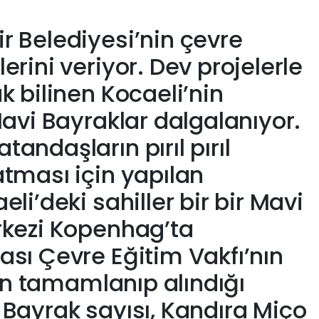
r Belediyesi’nin çevre
erini veriyor. Dev projelerle
k bilinen Kocaeli’nin
Mavi Bayraklar dalgalanıyor.
andaşların pırıl pırıl
atması için yapılan
eli’deki sahiller bir bir Mavi
rkezi Kopenhag’ta
ası Çevre Eğitim Vakfı’nın
erin tamamlanıp alındığı
 Bayrak sayısı, Kandıra Miço