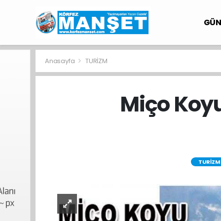
GÜ
Anasayfa
TURİZM
Miço Koyu
TURİZM