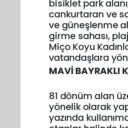
bisiklet park alan
cankurtaran ve sa
ve güneşlenme ala
girme sahası, plaj
Miço Koyu Kadınlar
vatandaşlara yönel
MAVİ BAYRAKLI K
81 dönüm alan üz
yönelik olarak ya
yazında kullanıma