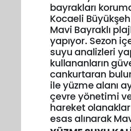
bayrakları korum
Kocaeli Büyükşeh
Mavi Bayraklı pla
yapıyor. Sezon içe
suyu analizleri yap
kullananların güv
cankurtaran bulun
ile yüzme alanı ay
çevre yönetimi ve
hareket olanakları
esas alınarak Mavi