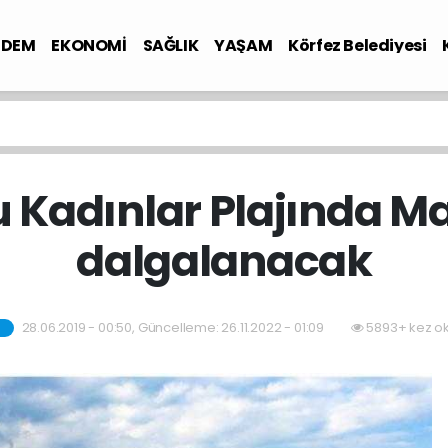
NDEM
EKONOMİ
SAĞLIK
YAŞAM
Körfez Belediyesi
 Kadınlar Plajında M
dalgalanacak
28.06.2019 - 00:50, Güncelleme: 26.11.2022 - 01:09
5893+ kez o