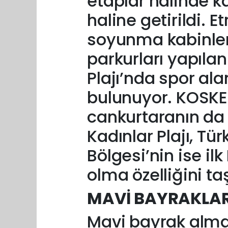
etaplar halinde k
haline getirildi. E
soyunma kabinleri
parkurları yapıla
Plajı’nda spor ala
bulunuyor. KOSKEM
cankurtaranın da
Kadınlar Plajı, Tü
Bölgesi’nin ise ilk
olma özelliğini ta
MAVİ BAYRAKLAR 
Mavi bayrak alma