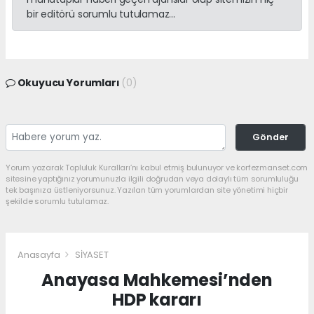
bir editörü sorumlu tutulamaz...
Okuyucu Yorumları
(0)
Gönder
Yorum yazarak Topluluk Kuralları’nı kabul etmiş bulunuyor ve korfezmanset.com
sitesine yaptığınız yorumunuzla ilgili doğrudan veya dolaylı tüm sorumluluğu
tek başınıza üstleniyorsunuz. Yazılan tüm yorumlardan site yönetimi hiçbir
şekilde sorumlu tutulamaz.
Anasayfa
SİYASET
Anayasa Mahkemesi’nden
HDP kararı