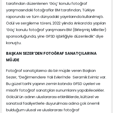
tarafından düzenlenen ‘Göç’ konulu fotoğraf
yarışmasındaki fotoğraflar BM tarafından, Türkiye
raporunda ve tüm dünyadaki yayınlarında kullanılmıştı.
Ödül ve sergileme töreni, 2022 yılında Ankara’da yapılan
‘Göç’ konulu fotoğraf yarışmasını BM (Birleşmiş Milletler)
sponsorluğunda, yine GFSD işbirliğiyle düzenledik” diye
konuştu.
BAŞKAN SEZER’DEN FOTOĞRAF SANATÇILARINA
MÜJDE
Fotoğraf sanatçılarına da bir müjde veren Başkan
Sezer, “Değirmendere Yalı Evleri’nde Seramik Evimiz var.
Bu güzel tarihi yapının zemin katında GFSD üyeleri ve
misafir fotoğraf sanatçıları sunumlarını yapabilecekler.
Gölcük’ün adının uluslararası etkinliklerde, kültürel ve
sanatsal faaliyetlerle duyurulması adına çok önemli
bulduğum ulusal ve uluslararası fotoğraf