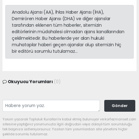
Anadolu Ajansı (AA), İhlas Haber Ajansı (İHA),
Demirören Haber Ajansı (DHA) ve diğer ajanslar
tarafından eklenen tüm haberler, sitemizin
editörlerinin müdahalesi olmadan ajans kanallarından
çekilmektedir. Bu haberlerde yer alan hukuki
muhataplar haberi geçen ajanslar olup sitemizin hiç
bir editörü sorumlu tutulamaz...
Okuyucu Yorumları
(0)
Gönder
Yorum yazarak Topluluk Kuralları’nı kabul etmiş bulunuyor ve korfezmanset.com
sitesine yaptığınız yorumunuzla ilgili doğrudan veya dolaylı tüm sorumluluğu
tek başınıza üstleniyorsunuz. Yazılan tüm yorumlardan site yönetimi hiçbir
şekilde sorumlu tutulamaz.