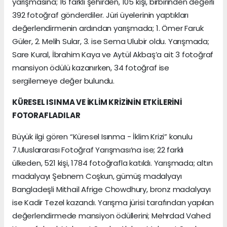
yarışmasına; 16 farklı şehirden, 105 kişi, birbirinden değerli
392 fotoğraf gönderdiler. Jüri üyelerinin yaptıkları
değerlendirmenin ardından yarışmada; 1. Ömer Faruk
Güler, 2. Melih Sular, 3. ise Sema Ulubir oldu. Yarışmada;
Sare Kural, İbrahim Kaya ve Aytül Akbaş’a ait 3 fotoğraf
mansiyon ödülü kazanırken, 34 fotoğraf ise
sergilemeye değer bulundu.
KÜRESEL ISINMA VE İKLİM KRİZİNİN ETKİLERİNİ
FOTORAFLADILAR
Büyük ilgi gören “Küresel Isınma - İklim Krizi” konulu
7.Uluslararası Fotoğraf Yarışması’na ise; 22 farklı
ülkeden, 521 kişi, 1784 fotoğrafla katıldı. Yarışmada; altın
madalyayı Şebnem Coşkun, gümüş madalyayı
Bangladeşli Mithail Afrige Chowdhury, bronz madalyayı
ise Kadir Tezel kazandı. Yarışma jürisi tarafından yapılan
değerlendirmede mansiyon ödüllerini; Mehrdad Vahed