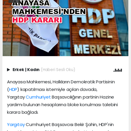
Erkek
|
Kadın
(Haberi Sesli Oku)
Anayasa Mahkemesi, Halkların Demokratik Partisinin
(
HDP
) kapatılması istemiyle açılan davada,
Yargıtay
Cumhuriyet
Başsavcılığının partinin Hazine
yardımı bulunan hesaplarına bloke konulması talebini
karara bağladı.
Yargıtay
Cumhuriyet Başsavcısı Bekir Şahin, HDP'nin