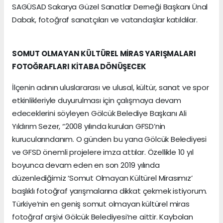
SAGÜSAD Sakarya Güzel Sanatlar Derneği Başkanı Ünal
Dabak, fotoğraf sanatçıları ve vatandaşlar katıldılar.
SOMUT OLMAYAN KÜLTÜREL MİRAS YARIŞMALARI
FOTOĞRAFLARI KİTABA DÖNÜŞECEK
İlçenin adının uluslararası ve ulusal, kültür, sanat ve spor
etkinlikleriyle duyurulması için çalışmaya devam
edeceklerini söyleyen Gölcük Belediye Başkanı Ali
Yıldırım Sezer, “2008 yılında kurulan GFSD’nin
kurucularındanım. O günden bu yana Gölcük Belediyesi
ve GFSD önemli projelere imza attılar. Özellikle 10 yıl
boyunca devam eden en son 2019 yılında
düzenlediğimiz ‘Somut Olmayan Kültürel Mirasımız’
başlıklı fotoğraf yarışmalarına dikkat çekmek istiyorum.
Türkiye’nin en geniş somut olmayan kültürel miras
fotoğraf arşivi Gölcük Belediyesi’ne aittir. Kaybolan