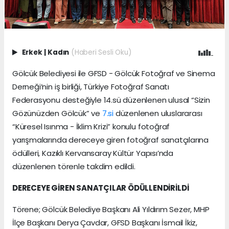
Erkek
|
Kadın
(Haberi Sesli Oku)
Gölcük Belediyesi ile GFSD - Gölcük Fotoğraf ve Sinema
Derneği’nin iş birliği, Türkiye Fotoğraf Sanatı
Federasyonu desteğiyle 14.sü düzenlenen ulusal “Sizin
Gözünüzden Gölcük” ve
7.si
düzenlenen uluslararası
“Küresel Isınma - İklim Krizi” konulu fotoğraf
yarışmalarında dereceye giren fotoğraf sanatçılarına
ödülleri, Kazıklı Kervansaray Kültür Yapısı’nda
düzenlenen törenle takdim edildi.
DERECEYE GİREN SANATÇILAR ÖDÜLLENDİRİLDİ
Törene; Gölcük Belediye Başkanı Ali Yıldırım Sezer, MHP
İlçe Başkanı Derya Çavdar, GFSD Başkanı İsmail İkiz,