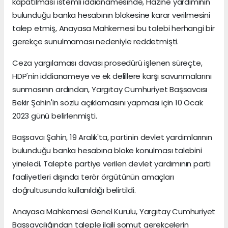
kapatılması istemli iddianamesinde, Hazine yardımının
bulunduğu banka hesabının blokesine karar verilmesini
talep etmiş, Anayasa Mahkemesi bu talebi herhangi bir
gerekçe sunulmaması nedeniyle reddetmişti.
Ceza yargılaması davası prosedürü işlenen süreçte,
HDP'nin iddianameye ve ek delillere karşı savunmalarını
sunmasının ardından, Yargıtay Cumhuriyet Başsavcısı
Bekir Şahin'in sözlü açıklamasını yapması için 10 Ocak
2023 günü belirlenmişti.
Başsavcı Şahin, 19 Aralık'ta, partinin devlet yardımlarının
bulunduğu banka hesabına bloke konulması talebini
yineledi. Talepte partiye verilen devlet yardımının parti
faaliyetleri dışında terör örgütünün amaçları
doğrultusunda kullanıldığı belirtildi.
Anayasa Mahkemesi Genel Kurulu, Yargıtay Cumhuriyet
Başsavcılığından taleple ilgili somut gerekçelerin