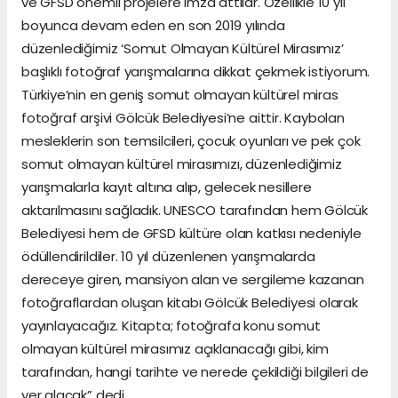
ve GFSD önemli projelere imza attılar. Özellikle 10 yıl
boyunca devam eden en son 2019 yılında
düzenlediğimiz ‘Somut Olmayan Kültürel Mirasımız’
başlıklı fotoğraf yarışmalarına dikkat çekmek istiyorum.
Türkiye’nin en geniş somut olmayan kültürel miras
fotoğraf arşivi Gölcük Belediyesi’ne aittir. Kaybolan
mesleklerin son temsilcileri, çocuk oyunları ve pek çok
somut olmayan kültürel mirasımızı, düzenlediğimiz
yarışmalarla kayıt altına alıp, gelecek nesillere
aktarılmasını sağladık. UNESCO tarafından hem Gölcük
Belediyesi hem de GFSD kültüre olan katkısı nedeniyle
ödüllendirildiler. 10 yıl düzenlenen yarışmalarda
dereceye giren, mansiyon alan ve sergileme kazanan
fotoğraflardan oluşan kitabı Gölcük Belediyesi olarak
yayınlayacağız. Kitapta; fotoğrafa konu somut
olmayan kültürel mirasımız açıklanacağı gibi, kim
tarafından, hangi tarihte ve nerede çekildiği bilgileri de
yer alacak” dedi.