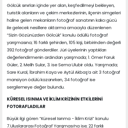
Gölcük sınırları içinde yer alan, keşfedilmeyi bekleyen,
turistik alanların ve çekim merkezlerinin, ilçenin simgeleri
haline gelen mekanların fotoğraf sanatının kalıcı gücü
ile gelecek nesillere aktarma amacıyla düzenlenen
“Sizin Gözünüzden Gölcük” konulu ödüllü fotoğraf
yarışmasına; 16 farklı şehirden, 105 kişi, birbirinden değerli
392 fotoğraf gönderdiler. Jüri üyelerinin yaptıkları
değerlendirmenin ardından yarışmada; 1. Ömer Faruk
Güler, 2. Melih Sular, 3. ise Sema Ulubir oldu. Yarışmada;
Sare Kural, İbrahim Kaya ve Aytül Akbaş’a ait 3 fotoğraf
mansiyon ödülü kazanırken, 34 fotoğraf ise
sergilemeye değer bulundu.
KÜRESEL ISINMA VE İKLİM KRİZİNİN ETKİLERİNİ
FOTORAFLADILAR
Büyük ilgi gören “Küresel Isınma - İklim Krizi” konulu
7.Uluslararası Fotoğraf Yarışması’na ise; 22 farklı