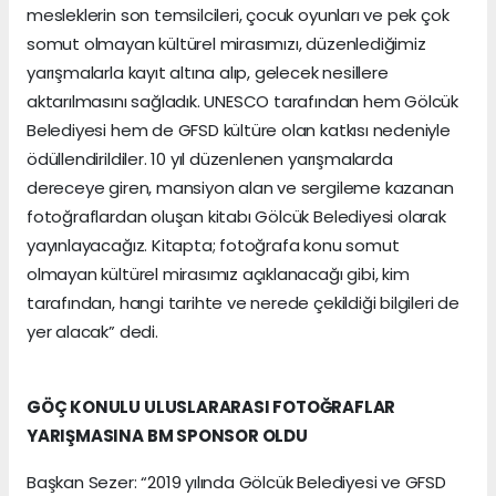
mesleklerin son temsilcileri, çocuk oyunları ve pek çok
somut olmayan kültürel mirasımızı, düzenlediğimiz
yarışmalarla kayıt altına alıp, gelecek nesillere
aktarılmasını sağladık. UNESCO tarafından hem Gölcük
Belediyesi hem de GFSD kültüre olan katkısı nedeniyle
ödüllendirildiler. 10 yıl düzenlenen yarışmalarda
dereceye giren, mansiyon alan ve sergileme kazanan
fotoğraflardan oluşan kitabı Gölcük Belediyesi olarak
yayınlayacağız. Kitapta; fotoğrafa konu somut
olmayan kültürel mirasımız açıklanacağı gibi, kim
tarafından, hangi tarihte ve nerede çekildiği bilgileri de
yer alacak” dedi.
GÖÇ KONULU ULUSLARARASI FOTOĞRAFLAR
YARIŞMASINA BM SPONSOR OLDU
Başkan Sezer: “2019 yılında Gölcük Belediyesi ve GFSD