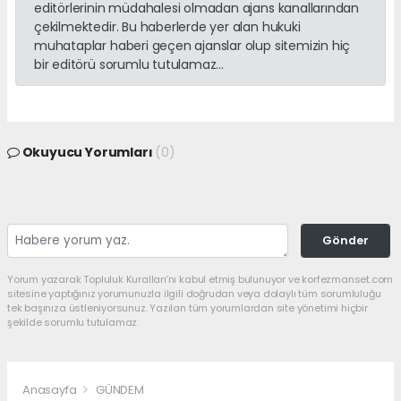
editörlerinin müdahalesi olmadan ajans kanallarından
çekilmektedir. Bu haberlerde yer alan hukuki
muhataplar haberi geçen ajanslar olup sitemizin hiç
bir editörü sorumlu tutulamaz...
Okuyucu Yorumları
(0)
Gönder
Yorum yazarak Topluluk Kuralları’nı kabul etmiş bulunuyor ve korfezmanset.com
sitesine yaptığınız yorumunuzla ilgili doğrudan veya dolaylı tüm sorumluluğu
tek başınıza üstleniyorsunuz. Yazılan tüm yorumlardan site yönetimi hiçbir
şekilde sorumlu tutulamaz.
Anasayfa
GÜNDEM