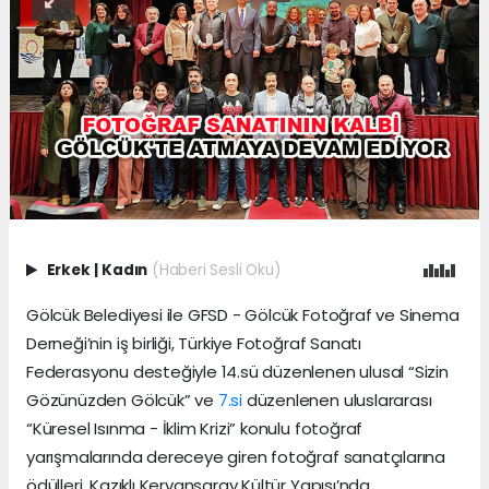
Erkek
|
Kadın
(Haberi Sesli Oku)
Gölcük Belediyesi ile GFSD - Gölcük Fotoğraf ve Sinema
Derneği’nin iş birliği, Türkiye Fotoğraf Sanatı
Federasyonu desteğiyle 14.sü düzenlenen ulusal “Sizin
Gözünüzden Gölcük” ve
7.si
düzenlenen uluslararası
“Küresel Isınma - İklim Krizi” konulu fotoğraf
yarışmalarında dereceye giren fotoğraf sanatçılarına
ödülleri, Kazıklı Kervansaray Kültür Yapısı’nda