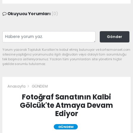
Okuyucu Yorumları
(0)
Gönder
Yorum yazarak Topluluk Kuralları’nı kabul etmiş bulunuyor ve korfezmanset.com
sitesine yaptığınız yorumunuzla ilgili doğrudan veya dolaylı tüm sorumluluğu
tek başınıza üstleniyorsunuz. Yazılan tüm yorumlardan site yönetimi hiçbir
şekilde sorumlu tutulamaz.
Anasayfa
GÜNDEM
Fotoğraf Sanatının Kalbi
Gölcük'te Atmaya Devam
Ediyor
GÜNDEM