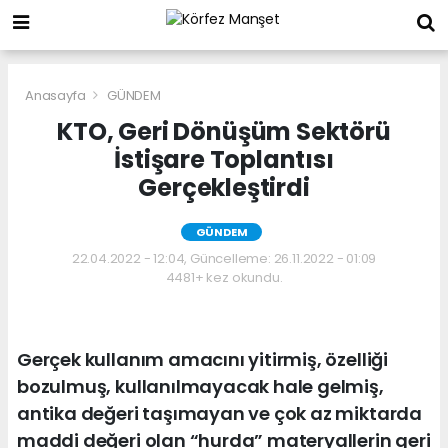
Anasayfa
GÜNDEM
KTO, Geri Dönüşüm Sektörü
İstişare Toplantısı
Gerçekleştirdi
GÜNDEM
22.04.2022 - 12:04, Güncelleme: 26.11.2022 - 01:09
4481+ kez okundu.
Gerçek kullanım amacını yitirmiş, özelliği
bozulmuş, kullanılmayacak hale gelmiş,
antika değeri taşımayan ve çok az miktarda
maddi değeri olan “hurda” materyallerin geri