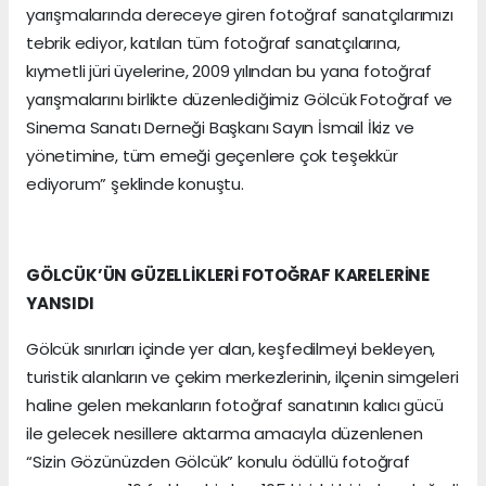
yarışmalarında dereceye giren fotoğraf sanatçılarımızı
tebrik ediyor, katılan tüm fotoğraf sanatçılarına,
kıymetli jüri üyelerine, 2009 yılından bu yana fotoğraf
yarışmalarını birlikte düzenlediğimiz Gölcük Fotoğraf ve
Sinema Sanatı Derneği Başkanı Sayın İsmail İkiz ve
yönetimine, tüm emeği geçenlere çok teşekkür
ediyorum” şeklinde konuştu.
GÖLCÜK’ÜN GÜZELLİKLERİ FOTOĞRAF KARELERİNE
YANSIDI
Gölcük sınırları içinde yer alan, keşfedilmeyi bekleyen,
turistik alanların ve çekim merkezlerinin, ilçenin simgeleri
haline gelen mekanların fotoğraf sanatının kalıcı gücü
ile gelecek nesillere aktarma amacıyla düzenlenen
“Sizin Gözünüzden Gölcük” konulu ödüllü fotoğraf