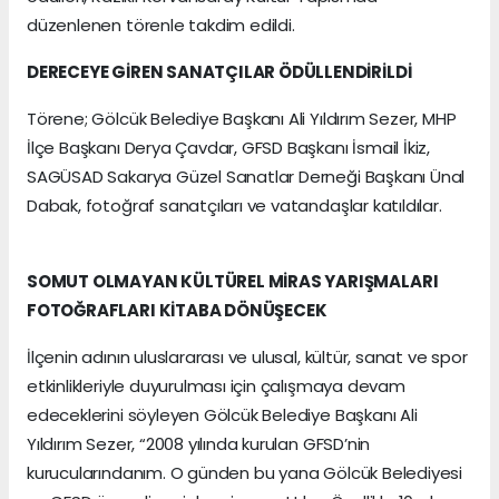
düzenlenen törenle takdim edildi.
DERECEYE GİREN SANATÇILAR ÖDÜLLENDİRİLDİ
Törene; Gölcük Belediye Başkanı Ali Yıldırım Sezer, MHP
İlçe Başkanı Derya Çavdar, GFSD Başkanı İsmail İkiz,
SAGÜSAD Sakarya Güzel Sanatlar Derneği Başkanı Ünal
Dabak, fotoğraf sanatçıları ve vatandaşlar katıldılar.
SOMUT OLMAYAN KÜLTÜREL MİRAS YARIŞMALARI
FOTOĞRAFLARI KİTABA DÖNÜŞECEK
İlçenin adının uluslararası ve ulusal, kültür, sanat ve spor
etkinlikleriyle duyurulması için çalışmaya devam
edeceklerini söyleyen Gölcük Belediye Başkanı Ali
Yıldırım Sezer, “2008 yılında kurulan GFSD’nin
kurucularındanım. O günden bu yana Gölcük Belediyesi