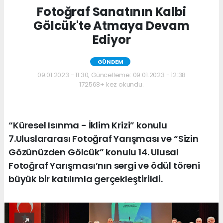
Fotoğraf Sanatının Kalbi
Gölcük'te Atmaya Devam
Ediyor
GÜNDEM
09.01.2023 - 11:30, Güncelleme: 09.01.2023 - 12:38
172568+ kez okundu.
“Küresel Isınma - İklim Krizi” konulu
7.Uluslararası Fotoğraf Yarışması ve “Sizin
Gözünüzden Gölcük” konulu 14. Ulusal
Fotoğraf Yarışması’nın sergi ve ödül töreni
büyük bir katılımla gerçekleştirildi.