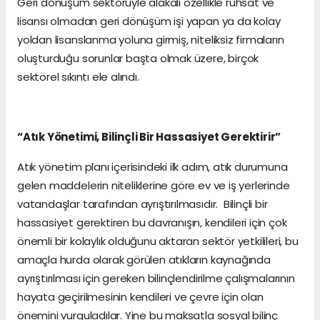
Geri dönüşüm sektörüyle alakalı özellikle ruhsat ve
lisansı olmadan geri dönüşüm işi yapan ya da kolay
yoldan lisanslanma yoluna girmiş, niteliksiz firmaların
oluşturduğu sorunlar başta olmak üzere, birçok
sektörel sıkıntı ele alındı.
“Atık Yönetimi, Bilinçli Bir Hassasiyet Gerektirir”
Atık yönetim planı içerisindeki ilk adım, atık durumuna
gelen maddelerin niteliklerine göre ev ve iş yerlerinde
vatandaşlar tarafından ayrıştırılmasıdır. Bilinçli bir
hassasiyet gerektiren bu davranışın, kendileri için çok
önemli bir kolaylık olduğunu aktaran sektör yetkilileri, bu
amaçla hurda olarak görülen atıkların kaynağında
ayrıştırılması için gereken bilinçlendirilme çalışmalarının
hayata geçirilmesinin kendileri ve çevre için olan
önemini vurguladılar. Yine bu maksatla sosyal bilinç