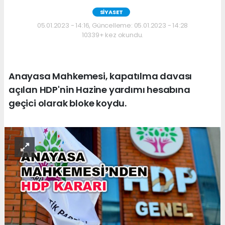
SİYASET
05.01.2023 - 14:16, Güncelleme: 05.01.2023 - 14:28
10339+ kez okundu.
Anayasa Mahkemesi, kapatılma davası
açılan HDP'nin Hazine yardımı hesabına
geçici olarak bloke koydu.