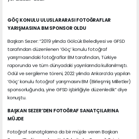
GÖÇ KONULU ULUSLARARASI FOTOĞRAFLAR
YARIŞMASINA BM SPONSOR OLDU
Başkan Sezer: “2019 yılında Gölcük Belediyesi ve GFSD
tarafından düzenlenen ‘Göç’ konulu fotoğraf
yarışmasındaki fotoğraflar BM tarafından, Türkiye
raporunda ve tüm dünyadaki yayınlarında kullanılmıştı.
Ödül ve sergileme töreni, 2022 yılında Ankara’da yapılan
‘Göç’ konulu fotoğraf yarışmasını BM (Birleşmiş Milletler)
sponsorluğunda, yine GFSD işbirliğiyle düzenledik” diye
konuştu.
BAŞKAN SEZER’DEN FOTOĞRAF SANATÇILARINA
MÜJDE
Fotoğraf sanatçılarına da bir müjde veren Başkan