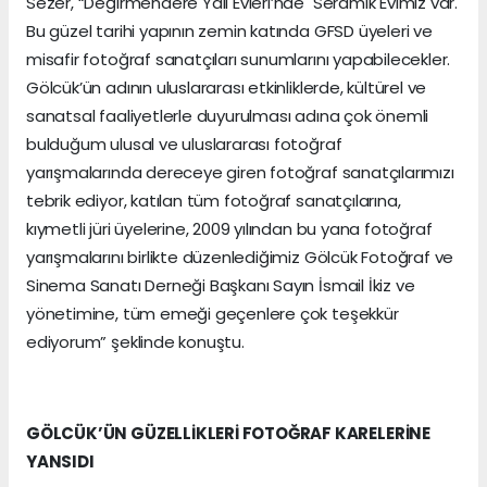
Sezer, “Değirmendere Yalı Evleri’nde Seramik Evimiz var.
Bu güzel tarihi yapının zemin katında GFSD üyeleri ve
misafir fotoğraf sanatçıları sunumlarını yapabilecekler.
Gölcük’ün adının uluslararası etkinliklerde, kültürel ve
sanatsal faaliyetlerle duyurulması adına çok önemli
bulduğum ulusal ve uluslararası fotoğraf
yarışmalarında dereceye giren fotoğraf sanatçılarımızı
tebrik ediyor, katılan tüm fotoğraf sanatçılarına,
kıymetli jüri üyelerine, 2009 yılından bu yana fotoğraf
yarışmalarını birlikte düzenlediğimiz Gölcük Fotoğraf ve
Sinema Sanatı Derneği Başkanı Sayın İsmail İkiz ve
yönetimine, tüm emeği geçenlere çok teşekkür
ediyorum” şeklinde konuştu.
GÖLCÜK’ÜN GÜZELLİKLERİ FOTOĞRAF KARELERİNE
YANSIDI