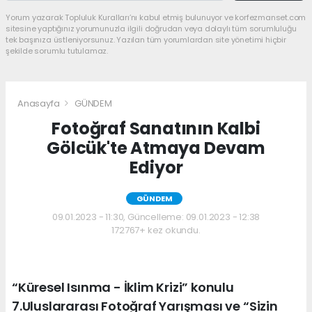
Yorum yazarak Topluluk Kuralları’nı kabul etmiş bulunuyor ve korfezmanset.com
sitesine yaptığınız yorumunuzla ilgili doğrudan veya dolaylı tüm sorumluluğu
tek başınıza üstleniyorsunuz. Yazılan tüm yorumlardan site yönetimi hiçbir
şekilde sorumlu tutulamaz.
Anasayfa
GÜNDEM
Fotoğraf Sanatının Kalbi
Gölcük'te Atmaya Devam
Ediyor
GÜNDEM
09.01.2023 - 11:30, Güncelleme: 09.01.2023 - 12:38
172767+ kez okundu.
“Küresel Isınma - İklim Krizi” konulu
7.Uluslararası Fotoğraf Yarışması ve “Sizin