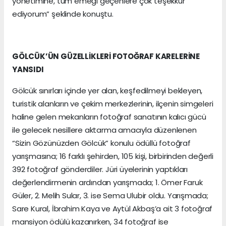
yönetimine, tüm emeği geçenlere çok teşekkür
ediyorum” şeklinde konuştu.
GÖLCÜK’ÜN GÜZELLİKLERİ FOTOĞRAF KARELERİNE
YANSIDI
Gölcük sınırları içinde yer alan, keşfedilmeyi bekleyen,
turistik alanların ve çekim merkezlerinin, ilçenin simgeleri
haline gelen mekanların fotoğraf sanatının kalıcı gücü
ile gelecek nesillere aktarma amacıyla düzenlenen
“Sizin Gözünüzden Gölcük” konulu ödüllü fotoğraf
yarışmasına; 16 farklı şehirden, 105 kişi, birbirinden değerli
392 fotoğraf gönderdiler. Jüri üyelerinin yaptıkları
değerlendirmenin ardından yarışmada; 1. Ömer Faruk
Güler, 2. Melih Sular, 3. ise Sema Ulubir oldu. Yarışmada;
Sare Kural, İbrahim Kaya ve Aytül Akbaş’a ait 3 fotoğraf
mansiyon ödülü kazanırken, 34 fotoğraf ise