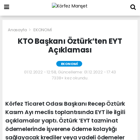
Anasayfa
EKONOMİ
KTO Başkanı Öztürk’ten EYT
Açıklaması
EKONOMİ
01.12.2022 - 12:58, Güncelleme: 01.12.2022 - 17:43
7338+ kez okundu.
Körfez Ticaret Odası Başkanı Recep Öztürk
Kasım Ayı meclis toplantısında EYT ile ilgili
açıklamalar yaptı. Öztürk ‘EYT tazminat
ödemelerinde işverene ödeme kolaylığı
sağlayacak krediler veya vadeli ödemeler