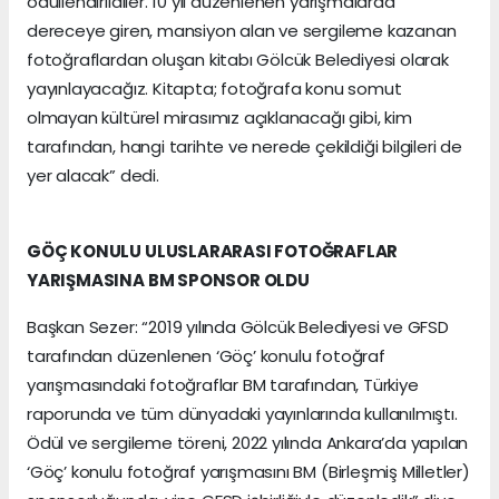
ödüllendirildiler. 10 yıl düzenlenen yarışmalarda
dereceye giren, mansiyon alan ve sergileme kazanan
fotoğraflardan oluşan kitabı Gölcük Belediyesi olarak
yayınlayacağız. Kitapta; fotoğrafa konu somut
olmayan kültürel mirasımız açıklanacağı gibi, kim
tarafından, hangi tarihte ve nerede çekildiği bilgileri de
yer alacak” dedi.
GÖÇ KONULU ULUSLARARASI FOTOĞRAFLAR
YARIŞMASINA BM SPONSOR OLDU
Başkan Sezer: “2019 yılında Gölcük Belediyesi ve GFSD
tarafından düzenlenen ‘Göç’ konulu fotoğraf
yarışmasındaki fotoğraflar BM tarafından, Türkiye
raporunda ve tüm dünyadaki yayınlarında kullanılmıştı.
Ödül ve sergileme töreni, 2022 yılında Ankara’da yapılan
‘Göç’ konulu fotoğraf yarışmasını BM (Birleşmiş Milletler)