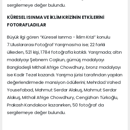
sergilemeye değer bulundu.
KÜRESEL ISINMA VE İKLİM KRİZİNİN ETKİLERİNİ
FOTORAFLADILAR
Büyük ilgi gören “Küresel Isınma - İklim Krizi” konulu
7.Uluslararası Fotoğraf Yarışması’na ise; 22 farklı
ülkeden, 521 kişi, 1784 fotoğrafla katıldı. Yarışmada; altın
madalyayı Şebnem Coşkun, gümüş madalyayı
Bangladeşli Mithail Afrige Chowdhury, bronz madalyayı
ise Kadir Tezel kazandı. Yarışma jürisi tarafından yapılan
değerlendirmede mansiyon ödüllerini; Mehrdad Vahed
Yousefabad, Mahmut Serdar Alakuş, Mahmut Serdar
Alakuş, Mithail Afrige Chowdhury, Cengizhan Türkoğlu,
Prakash Kandakoor kazanırken, 50 fotoğraf da
sergilemeye değer bulundu.