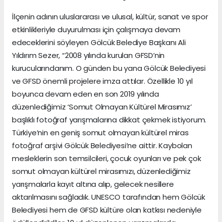
İlçenin adının uluslararası ve ulusal, kültür, sanat ve spor
etkinlikleriyle duyurulması için çalışmaya devam
edeceklerini söyleyen Gölcük Belediye Başkanı Ali
Yıldırım Sezer, “2008 yılında kurulan GFSD’nin
kurucularındanım. O günden bu yana Gölcük Belediyesi
ve GFSD önemli projelere imza attılar. Özellikle 10 yıl
boyunca devam eden en son 2019 yılında
düzenlediğimiz ‘Somut Olmayan Kültürel Mirasımız’
başlıklı fotoğraf yarışmalarına dikkat çekmek istiyorum.
Türkiye’nin en geniş somut olmayan kültürel miras
fotoğraf arşivi Gölcük Belediyesi’ne aittir. Kaybolan
mesleklerin son temsilcileri, çocuk oyunları ve pek çok
somut olmayan kültürel mirasımızı, düzenlediğimiz
yarışmalarla kayıt altına alıp, gelecek nesillere
aktarılmasını sağladık. UNESCO tarafından hem Gölcük
Belediyesi hem de GFSD kültüre olan katkısı nedeniyle