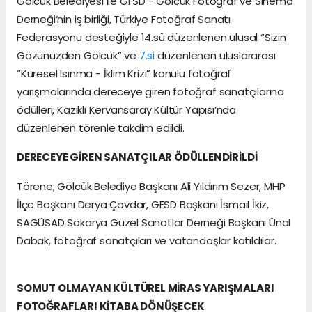
Gölcük Belediyesi ile GFSD - Gölcük Fotoğraf ve Sinema
Derneği’nin iş birliği, Türkiye Fotoğraf Sanatı
Federasyonu desteğiyle 14.sü düzenlenen ulusal “Sizin
Gözünüzden Gölcük” ve
7.si
düzenlenen uluslararası
“Küresel Isınma - İklim Krizi” konulu fotoğraf
yarışmalarında dereceye giren fotoğraf sanatçılarına
ödülleri, Kazıklı Kervansaray Kültür Yapısı’nda
düzenlenen törenle takdim edildi.
DERECEYE GİREN SANATÇILAR ÖDÜLLENDİRİLDİ
Törene; Gölcük Belediye Başkanı Ali Yıldırım Sezer, MHP
İlçe Başkanı Derya Çavdar, GFSD Başkanı İsmail İkiz,
SAGÜSAD Sakarya Güzel Sanatlar Derneği Başkanı Ünal
Dabak, fotoğraf sanatçıları ve vatandaşlar katıldılar.
SOMUT OLMAYAN KÜLTÜREL MİRAS YARIŞMALARI
FOTOĞRAFLARI KİTABA DÖNÜŞECEK