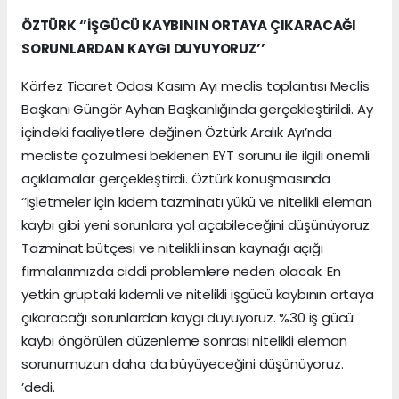
ÖZTÜRK ‘’İŞGÜCÜ KAYBININ ORTAYA ÇIKARACAĞI
SORUNLARDAN KAYGI DUYUYORUZ’’
Körfez Ticaret Odası Kasım Ayı meclis toplantısı Meclis
Başkanı Güngör Ayhan Başkanlığında gerçekleştirildi. Ay
içindeki faaliyetlere değinen Öztürk Aralık Ayı’nda
mecliste çözülmesi beklenen EYT sorunu ile ilgili önemli
açıklamalar gerçekleştirdi. Öztürk konuşmasında
‘’işletmeler için kıdem tazminatı yükü ve nitelikli eleman
kaybı gibi yeni sorunlara yol açabileceğini düşünüyoruz.
Tazminat bütçesi ve nitelikli insan kaynağı açığı
firmalarımızda ciddi problemlere neden olacak. En
yetkin gruptaki kıdemli ve nitelikli işgücü kaybının ortaya
çıkaracağı sorunlardan kaygı duyuyoruz. %30 iş gücü
kaybı öngörülen düzenleme sonrası nitelikli eleman
sorunumuzun daha da büyüyeceğini düşünüyoruz.
’dedi.