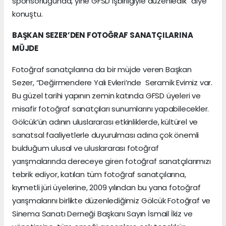
sponsorluğunda, yine GFSD işbirliğiyle düzenledik” diye
konuştu.
BAŞKAN SEZER’DEN FOTOĞRAF SANATÇILARINA
MÜJDE
Fotoğraf sanatçılarına da bir müjde veren Başkan
Sezer, “Değirmendere Yalı Evleri’nde Seramik Evimiz var.
Bu güzel tarihi yapının zemin katında GFSD üyeleri ve
misafir fotoğraf sanatçıları sunumlarını yapabilecekler.
Gölcük’ün adının uluslararası etkinliklerde, kültürel ve
sanatsal faaliyetlerle duyurulması adına çok önemli
bulduğum ulusal ve uluslararası fotoğraf
yarışmalarında dereceye giren fotoğraf sanatçılarımızı
tebrik ediyor, katılan tüm fotoğraf sanatçılarına,
kıymetli jüri üyelerine, 2009 yılından bu yana fotoğraf
yarışmalarını birlikte düzenlediğimiz Gölcük Fotoğraf ve
Sinema Sanatı Derneği Başkanı Sayın İsmail İkiz ve