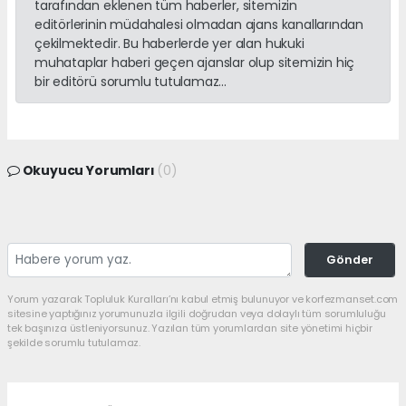
tarafından eklenen tüm haberler, sitemizin
editörlerinin müdahalesi olmadan ajans kanallarından
çekilmektedir. Bu haberlerde yer alan hukuki
muhataplar haberi geçen ajanslar olup sitemizin hiç
bir editörü sorumlu tutulamaz...
Okuyucu Yorumları
(0)
Gönder
Yorum yazarak Topluluk Kuralları’nı kabul etmiş bulunuyor ve korfezmanset.com
sitesine yaptığınız yorumunuzla ilgili doğrudan veya dolaylı tüm sorumluluğu
tek başınıza üstleniyorsunuz. Yazılan tüm yorumlardan site yönetimi hiçbir
şekilde sorumlu tutulamaz.