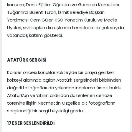
konsere; Deniz Eğitim Öğretim ve Garnizon Komutanı
Tuğamiral Bülent Turan, İzmit Belediye Başkan
Yardımcısı Cem Güler, KSO Yönetim Kurulu ve Meclis
Üyeleri, sivil toplum kuruşlarının temsilcileri ile çok sayıda
vatandaş katılım gösterdi.
ATATÜRK SERGİSİ
Konser öncesi konuklar kokteylde bir araya gelirken
kokteyl alanında açılan Atatürk sergisindeki birbirinden
değerli fotoğrafları da yakından inceleme fırsatı buldu.
Atatürk’ün vefatının ardından düzenlenen cenaze
törenine ilişkin Necmettin Özçelik’e ait fotoğrafların
sergilendiği bir sergi büyük ilgi gördü.
17 ESER SESLENDİRİLDİ