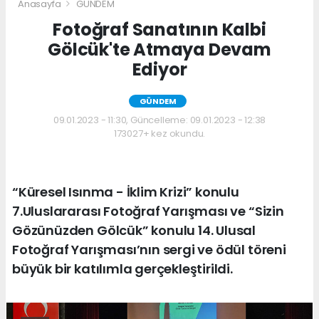
Anasayfa
GÜNDEM
Fotoğraf Sanatının Kalbi
Gölcük'te Atmaya Devam
Ediyor
GÜNDEM
09.01.2023 - 11:30, Güncelleme: 09.01.2023 - 12:38
173027+ kez okundu.
“Küresel Isınma - İklim Krizi” konulu
7.Uluslararası Fotoğraf Yarışması ve “Sizin
Gözünüzden Gölcük” konulu 14. Ulusal
Fotoğraf Yarışması’nın sergi ve ödül töreni
büyük bir katılımla gerçekleştirildi.