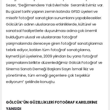
Sezer, “Değirmendere Yalı Evleri’nde Seramik Evimiz var.
Bu güzel tarihi yapının zemin katında GFSD üyeleri ve
misafir fotoğraf sanatçıları sunumlarını yapabilecekler.
Gölcük’ün adının uluslararası etkinliklerde, kültürel ve
sanatsal faaliyetlerle duyurulması adına çok önemli
bulduğum ulusal ve uluslararası fotoğraf
yarışmalarında dereceye giren fotoğraf sanatçılarımızı
tebrik ediyor, katılan tüm fotoğraf sanatçılarına,
kıymetli jüri üyelerine, 2009 yılından bu yana fotoğraf
yarışmalarını birlikte düzenlediğimiz Gölcük Fotoğraf ve
Sinema Sanatı Derneği Başkanı Sayın İsmail İkiz ve
yönetimine, tüm emeği geçenlere çok teşekkür
ediyorum” şeklinde konuştu.
GÖLCÜK’ÜN GÜZELLİKLERİ FOTOĞRAF KARELERİNE
YANSIDI