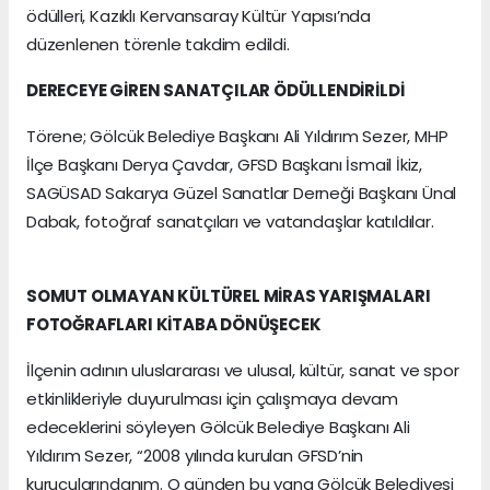
ödülleri, Kazıklı Kervansaray Kültür Yapısı’nda
düzenlenen törenle takdim edildi.
DERECEYE GİREN SANATÇILAR ÖDÜLLENDİRİLDİ
Törene; Gölcük Belediye Başkanı Ali Yıldırım Sezer, MHP
İlçe Başkanı Derya Çavdar, GFSD Başkanı İsmail İkiz,
SAGÜSAD Sakarya Güzel Sanatlar Derneği Başkanı Ünal
Dabak, fotoğraf sanatçıları ve vatandaşlar katıldılar.
SOMUT OLMAYAN KÜLTÜREL MİRAS YARIŞMALARI
FOTOĞRAFLARI KİTABA DÖNÜŞECEK
İlçenin adının uluslararası ve ulusal, kültür, sanat ve spor
etkinlikleriyle duyurulması için çalışmaya devam
edeceklerini söyleyen Gölcük Belediye Başkanı Ali
Yıldırım Sezer, “2008 yılında kurulan GFSD’nin
kurucularındanım. O günden bu yana Gölcük Belediyesi