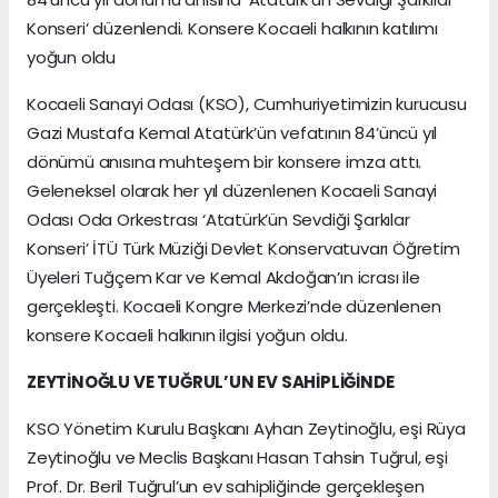
Konseri’ düzenlendi. Konsere Kocaeli halkının katılımı
yoğun oldu
Kocaeli Sanayi Odası (KSO), Cumhuriyetimizin kurucusu
Gazi Mustafa Kemal Atatürk’ün vefatının 84’üncü yıl
dönümü anısına muhteşem bir konsere imza attı.
Geleneksel olarak her yıl düzenlenen Kocaeli Sanayi
Odası Oda Orkestrası ‘Atatürk’ün Sevdiği Şarkılar
Konseri’ İTÜ Türk Müziği Devlet Konservatuvarı Öğretim
Üyeleri Tuğçem Kar ve Kemal Akdoğan’ın icrası ile
gerçekleşti. Kocaeli Kongre Merkezi’nde düzenlenen
konsere Kocaeli halkının ilgisi yoğun oldu.
ZEYTİNOĞLU VE TUĞRUL’UN EV SAHİPLİĞİNDE
KSO Yönetim Kurulu Başkanı Ayhan Zeytinoğlu, eşi Rüya
Zeytinoğlu ve Meclis Başkanı Hasan Tahsin Tuğrul, eşi
Prof. Dr. Beril Tuğrul’un ev sahipliğinde gerçekleşen