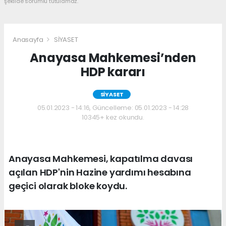
şekilde sorumlu tutulamaz.
Anasayfa
SİYASET
Anayasa Mahkemesi’nden
HDP kararı
SİYASET
05.01.2023 - 14:16, Güncelleme: 05.01.2023 - 14:28
10345+ kez okundu.
Anayasa Mahkemesi, kapatılma davası
açılan HDP'nin Hazine yardımı hesabına
geçici olarak bloke koydu.