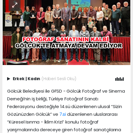
Erkek
|
Kadın
(Haberi Sesli Oku)
Gölcük Belediyesi ile GFSD - Gölcük Fotoğraf ve Sinema
Derneği’nin iş birliği, Türkiye Fotoğraf Sanatı
Federasyonu desteğiyle 14.sü düzenlenen ulusal “Sizin
Gözünüzden Gölcük” ve
7.si
düzenlenen uluslararası
“Küresel Isınma - İklim Krizi” konulu fotoğraf
yarışmalarında dereceye giren fotoğraf sanatçılarına