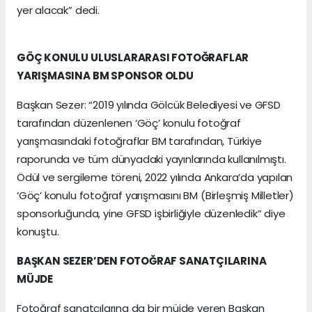
yer alacak” dedi.
GÖÇ KONULU ULUSLARARASI FOTOĞRAFLAR
YARIŞMASINA BM SPONSOR OLDU
Başkan Sezer: “2019 yılında Gölcük Belediyesi ve GFSD
tarafından düzenlenen ‘Göç’ konulu fotoğraf
yarışmasındaki fotoğraflar BM tarafından, Türkiye
raporunda ve tüm dünyadaki yayınlarında kullanılmıştı.
Ödül ve sergileme töreni, 2022 yılında Ankara’da yapılan
‘Göç’ konulu fotoğraf yarışmasını BM (Birleşmiş Milletler)
sponsorluğunda, yine GFSD işbirliğiyle düzenledik” diye
konuştu.
BAŞKAN SEZER’DEN FOTOĞRAF SANATÇILARINA
MÜJDE
Fotoğraf sanatçılarına da bir müjde veren Başkan