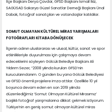
İlçe Başkanı Derya Çavdar, GFSD Başkanı İsmail İkiz,
SAGÜSAD Sakarya Güzel Sanatlar Derneği Başkanı Ünal
Dabak, fotoğraf sanatçıları ve vatandaşlar katıldılar.
SOMUT OLMAYAN KÜLTÜREL MİRAS YARIŞMALARI
FOTOĞRAFLARI KİTABA DÖNÜŞECEK
İlçenin adının uluslararası ve ulusal, kültür, sanat ve spor
etkinlikleriyle duyurulması için çalışmaya devam
edeceklerini söyleyen Gölcük Belediye Başkanı Ali
Yıldırım Sezer, “2008 yılında kurulan GFSD’nin
kurucularındanım. O günden bu yana Gölcük Belediyesi
ve GFSD önemli projelere imza attılar. Özellikle 10 yıl
boyunca devam eden en son 2019 yılında
düzenlediğimiz ‘Somut Olmayan Kültürel Mirasımız’
başlıklı fotoğraf yarışmalarına dikkat çekmek istiyorum.
Türkiye’nin en geniş somut olmayan kültürel miras