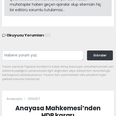
muhataplar haberi geçen ajanslar olup sitemizin hiç
bir editörü sorumlu tutulamaz...
Okuyucu Yorumları
(0)
Gönder
Yorum yazarak Topluluk Kuralları’nı kabul etmiş bulunuyor ve korfezmanset.com
sitesine yaptığınız yorumunuzla ilgili doğrudan veya dolaylı tüm sorumluluğu
tek başınıza üstleniyorsunuz. Yazılan tüm yorumlardan site yönetimi hiçbir
şekilde sorumlu tutulamaz.
Anasayfa
SİYASET
Anayasa Mahkemesi’nden
HDP kararı