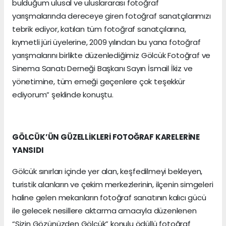
bulduğum ulusal ve uluslararası fotoğraf
yarışmalarında dereceye giren fotoğraf sanatçılarımızı
tebrik ediyor, katılan tüm fotoğraf sanatçılarına,
kıymetli jüri üyelerine, 2009 yılından bu yana fotoğraf
yarışmalarını birlikte düzenlediğimiz Gölcük Fotoğraf ve
Sinema Sanatı Derneği Başkanı Sayın İsmail İkiz ve
yönetimine, tüm emeği geçenlere çok teşekkür
ediyorum” şeklinde konuştu.
GÖLCÜK’ÜN GÜZELLİKLERİ FOTOĞRAF KARELERİNE
YANSIDI
Gölcük sınırları içinde yer alan, keşfedilmeyi bekleyen,
turistik alanların ve çekim merkezlerinin, ilçenin simgeleri
haline gelen mekanların fotoğraf sanatının kalıcı gücü
ile gelecek nesillere aktarma amacıyla düzenlenen
“Sizin Gözünüzden Gölcük” konulu ödüllü fotoğraf