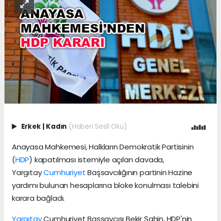
Erkek
|
Kadın
(Haberi Sesli Oku)
Anayasa Mahkemesi, Halkların Demokratik Partisinin
(
HDP
) kapatılması istemiyle açılan davada,
Yargıtay
Cumhuriyet
Başsavcılığının partinin Hazine
yardımı bulunan hesaplarına bloke konulması talebini
karara bağladı.
Yargıtay
Cumhuriyet Başsavcısı Bekir Şahin, HDP'nin