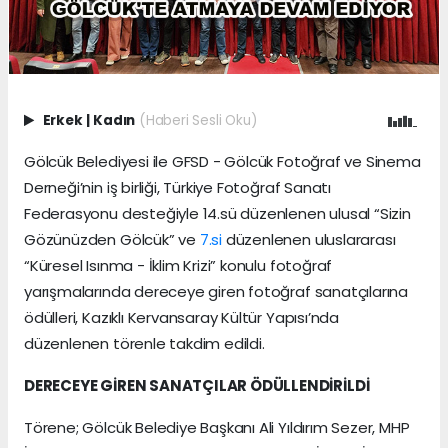
Erkek
|
Kadın
(Haberi Sesli Oku)
Gölcük Belediyesi ile GFSD - Gölcük Fotoğraf ve Sinema
Derneği’nin iş birliği, Türkiye Fotoğraf Sanatı
Federasyonu desteğiyle 14.sü düzenlenen ulusal “Sizin
Gözünüzden Gölcük” ve
7.si
düzenlenen uluslararası
“Küresel Isınma - İklim Krizi” konulu fotoğraf
yarışmalarında dereceye giren fotoğraf sanatçılarına
ödülleri, Kazıklı Kervansaray Kültür Yapısı’nda
düzenlenen törenle takdim edildi.
DERECEYE GİREN SANATÇILAR ÖDÜLLENDİRİLDİ
Törene; Gölcük Belediye Başkanı Ali Yıldırım Sezer, MHP