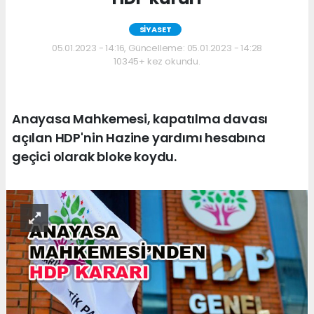
SİYASET
05.01.2023 - 14:16, Güncelleme: 05.01.2023 - 14:28
10345+ kez okundu.
Anayasa Mahkemesi, kapatılma davası
açılan HDP'nin Hazine yardımı hesabına
geçici olarak bloke koydu.