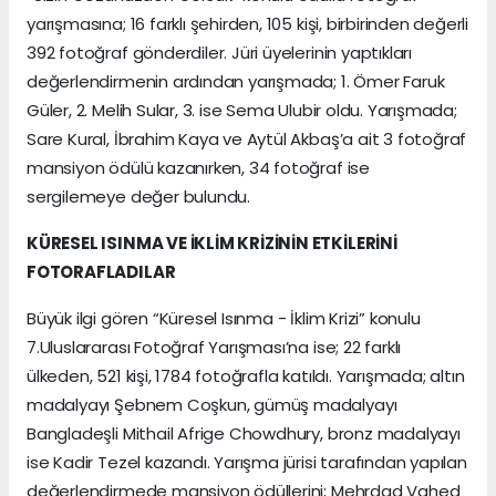
yarışmasına; 16 farklı şehirden, 105 kişi, birbirinden değerli
392 fotoğraf gönderdiler. Jüri üyelerinin yaptıkları
değerlendirmenin ardından yarışmada; 1. Ömer Faruk
Güler, 2. Melih Sular, 3. ise Sema Ulubir oldu. Yarışmada;
Sare Kural, İbrahim Kaya ve Aytül Akbaş’a ait 3 fotoğraf
mansiyon ödülü kazanırken, 34 fotoğraf ise
sergilemeye değer bulundu.
KÜRESEL ISINMA VE İKLİM KRİZİNİN ETKİLERİNİ
FOTORAFLADILAR
Büyük ilgi gören “Küresel Isınma - İklim Krizi” konulu
7.Uluslararası Fotoğraf Yarışması’na ise; 22 farklı
ülkeden, 521 kişi, 1784 fotoğrafla katıldı. Yarışmada; altın
madalyayı Şebnem Coşkun, gümüş madalyayı
Bangladeşli Mithail Afrige Chowdhury, bronz madalyayı
ise Kadir Tezel kazandı. Yarışma jürisi tarafından yapılan
değerlendirmede mansiyon ödüllerini; Mehrdad Vahed