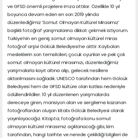
ve GFSD önemli projelere imza attılar. Özellikle 10 yıl
boyunca devam eden en son 2019 yılında
düzenlediğimiz ‘Somut Olmayan Kültürel Mirasımız’
başlıklı fotoğraf yarışmalarına dikkat çekmek istiyorum.
Türkiye’nin en geniş somut olmayan kültürel miras
fotoğraf arşivi Gölcük Belediyesi’ne aittir. Kaybolan
mesleklerin son temsilcileri, çocuk oyunları ve pek çok
somut olmayan kültürel mirasımızı, düzenlediğimiz
yarışmalarla kayıt altına alıp, gelecek nesillere
aktarılmasını sağladık. UNESCO tarafından hem Gölcük
Belediyesi hem de GFSD kültüre olan katkısı nedeniyle
ödüllendirildiler. 10 yıl düzenlenen yarışmalarda
dereceye giren, mansiyon alan ve sergileme kazanan
fotoğraflardan oluşan kitabı Gölcük Belediyesi olarak
yayınlayacağız. Kitapta; fotoğrafa konu somut
olmayan kültürel mirasımız açıklanacağı gibi, kim
tarafından, hangi tarihte ve nerede çekildiği bilgileri de