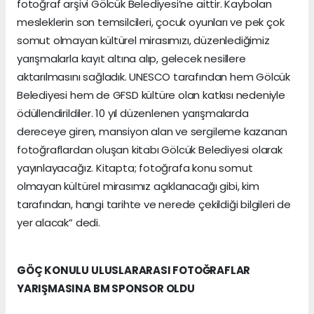
fotoğraf arşivi Gölcük Belediyesi’ne aittir. Kaybolan
mesleklerin son temsilcileri, çocuk oyunları ve pek çok
somut olmayan kültürel mirasımızı, düzenlediğimiz
yarışmalarla kayıt altına alıp, gelecek nesillere
aktarılmasını sağladık. UNESCO tarafından hem Gölcük
Belediyesi hem de GFSD kültüre olan katkısı nedeniyle
ödüllendirildiler. 10 yıl düzenlenen yarışmalarda
dereceye giren, mansiyon alan ve sergileme kazanan
fotoğraflardan oluşan kitabı Gölcük Belediyesi olarak
yayınlayacağız. Kitapta; fotoğrafa konu somut
olmayan kültürel mirasımız açıklanacağı gibi, kim
tarafından, hangi tarihte ve nerede çekildiği bilgileri de
yer alacak” dedi.
GÖÇ KONULU ULUSLARARASI FOTOĞRAFLAR
YARIŞMASINA BM SPONSOR OLDU