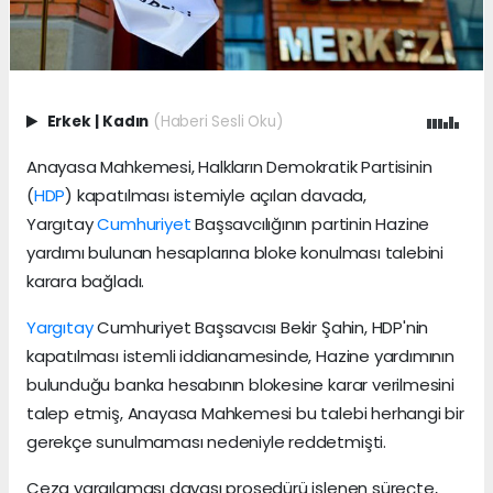
Erkek
|
Kadın
(Haberi Sesli Oku)
Anayasa Mahkemesi, Halkların Demokratik Partisinin
(
HDP
) kapatılması istemiyle açılan davada,
Yargıtay
Cumhuriyet
Başsavcılığının partinin Hazine
yardımı bulunan hesaplarına bloke konulması talebini
karara bağladı.
Yargıtay
Cumhuriyet Başsavcısı Bekir Şahin, HDP'nin
kapatılması istemli iddianamesinde, Hazine yardımının
bulunduğu banka hesabının blokesine karar verilmesini
talep etmiş, Anayasa Mahkemesi bu talebi herhangi bir
gerekçe sunulmaması nedeniyle reddetmişti.
Ceza yargılaması davası prosedürü işlenen süreçte,