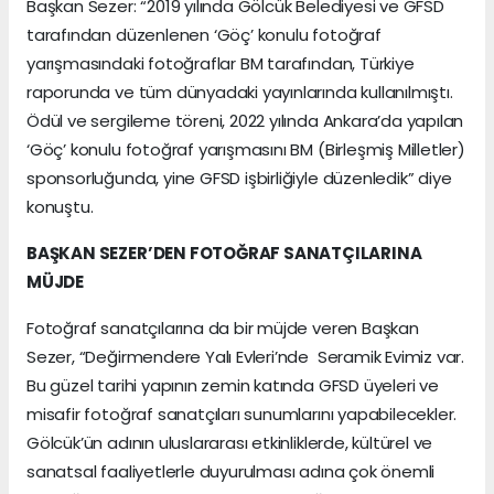
Başkan Sezer: “2019 yılında Gölcük Belediyesi ve GFSD
tarafından düzenlenen ‘Göç’ konulu fotoğraf
yarışmasındaki fotoğraflar BM tarafından, Türkiye
raporunda ve tüm dünyadaki yayınlarında kullanılmıştı.
Ödül ve sergileme töreni, 2022 yılında Ankara’da yapılan
‘Göç’ konulu fotoğraf yarışmasını BM (Birleşmiş Milletler)
sponsorluğunda, yine GFSD işbirliğiyle düzenledik” diye
konuştu.
BAŞKAN SEZER’DEN FOTOĞRAF SANATÇILARINA
MÜJDE
Fotoğraf sanatçılarına da bir müjde veren Başkan
Sezer, “Değirmendere Yalı Evleri’nde Seramik Evimiz var.
Bu güzel tarihi yapının zemin katında GFSD üyeleri ve
misafir fotoğraf sanatçıları sunumlarını yapabilecekler.
Gölcük’ün adının uluslararası etkinliklerde, kültürel ve
sanatsal faaliyetlerle duyurulması adına çok önemli