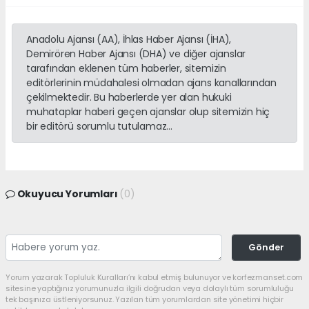
Anadolu Ajansı (AA), İhlas Haber Ajansı (İHA),
Demirören Haber Ajansı (DHA) ve diğer ajanslar
tarafından eklenen tüm haberler, sitemizin
editörlerinin müdahalesi olmadan ajans kanallarından
çekilmektedir. Bu haberlerde yer alan hukuki
muhataplar haberi geçen ajanslar olup sitemizin hiç
bir editörü sorumlu tutulamaz...
Okuyucu Yorumları
(0)
Gönder
Yorum yazarak Topluluk Kuralları’nı kabul etmiş bulunuyor ve korfezmanset.com
sitesine yaptığınız yorumunuzla ilgili doğrudan veya dolaylı tüm sorumluluğu
tek başınıza üstleniyorsunuz. Yazılan tüm yorumlardan site yönetimi hiçbir