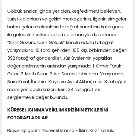
Gölcük sınırları içinde yer alan, keşfedilmeyi bekleyen,
turistik alanların ve çekim merkezlerinin, ilçenin simgeleri
haline gelen mekanların fotoğraf sanatının kalıcı gücü
ile gelecek nesillere aktarma amacıyla düzenlenen
“Sizin Gözünüzden Gölcük” konulu ödüllü fotoğraf
yarışmasına; 16 farklı şehirden, 105 kişi, birbirinden değerli
392 fotoğraf gönderdiler. Jüri üyelerinin yaptıkları
değerlendirmenin ardından yarışmada; 1. Ömer Faruk
Güler, 2. Melih Sular, 3. ise Sema Ulubir oldu. Yarışmada;
Sare Kural, İbrahim Kaya ve Aytül Akbaş’a ait 3 fotoğraf
mansiyon ödülü kazanırken, 34 fotoğraf ise
sergilemeye değer bulundu.
KÜRESEL ISINMA VE İKLİM KRİZİNİN ETKİLERİNİ
FOTORAFLADILAR
Büyük ilgi gören “Küresel Isınma - İklim Krizi” konulu