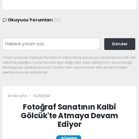
Okuyucu Yorumları
(0)
Gönder
Yorum yazarak Topluluk Kuralları’nı kabul etmiş bulunuyor ve korfezmanset.com
sitesine yaptığınız yorumunuzla ilgili doğrudan veya dolaylı tüm sorumluluğu
tek başınıza üstleniyorsunuz. Yazılan tüm yorumlardan site yönetimi hiçbir
şekilde sorumlu tutulamaz.
Anasayfa
GÜNDEM
Fotoğraf Sanatının Kalbi
Gölcük'te Atmaya Devam
Ediyor
GÜNDEM