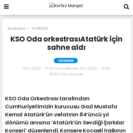
Anasayfa
GÜNDEM
KSO Oda orkestrasıAtatürk için
sahne aldı
GÜNDEM
09.11.2022 - 17:29, Güncelleme: 26.11.2022 - 01:09
3530+ kez okundu.
KSO Oda Orkestrası tarafından
Cumhuriyetimizin kurucusu Gazi Mustafa
Kemal Atatürk’ün vefatının 84’üncü yıl
dönümü anısına ‘Atatürk’ün Sevdiği Şarkılar
Konseri’ düzenlendi. Konsere Kocaeli halkının