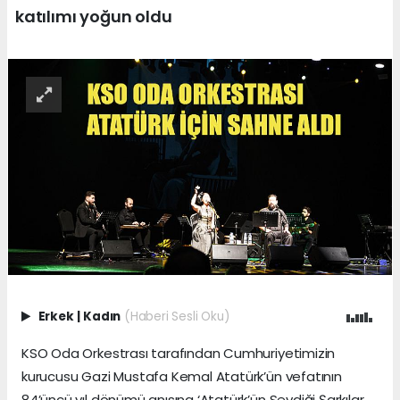
katılımı yoğun oldu
Erkek
|
Kadın
(Haberi Sesli Oku)
KSO Oda Orkestrası tarafından Cumhuriyetimizin
kurucusu Gazi Mustafa Kemal Atatürk’ün vefatının
84’üncü yıl dönümü anısına ‘Atatürk’ün Sevdiği Şarkılar