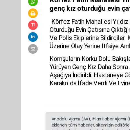
genç kız oturduğu evin çat
Körfez
Fatih Mahallesi Yıldız
Oturduğu Evin Çatısına Çıktı
Ve
Polis
Ekiplerine Bildirdiler.
Üzerine
Olay
Yerine İtfaiye A
Komşuların Korku Dolu Bakışla
Yürüyen Genç Kız Daha Sonra A
Aşağıya İndirildi. Hastaneye G
Karakolda İfade Verdi Ve Evine
Anadolu Ajansı (AA), İhlas Haber Ajansı 
eklenen tüm haberler, sitemizin editörl