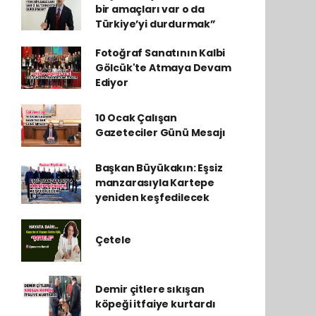
bir amaçları var o da
Türkiye’yi durdurmak”
Fotoğraf Sanatının Kalbi
Gölcük'te Atmaya Devam
Ediyor
10 Ocak Çalışan
Gazeteciler Günü Mesajı
Başkan Büyükakın: Eşsiz
manzarasıyla Kartepe
yeniden keşfedilecek
Çetele
Demir çitlere sıkışan
köpeği itfaiye kurtardı