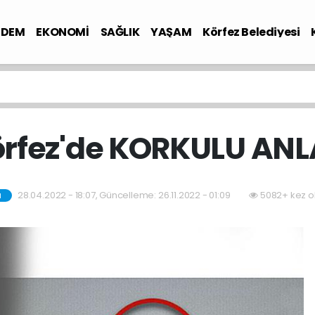
NDEM
EKONOMİ
SAĞLIK
YAŞAM
Körfez Belediyesi
rfez'de KORKULU AN
28.04.2022 - 18:07, Güncelleme: 26.11.2022 - 01:09
5082+ kez o
M