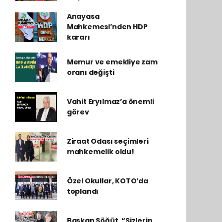
Anayasa
Mahkemesi’nden HDP
kararı
Memur ve emekliye zam
oranı değişti
Vahit Eryılmaz’a önemli
görev
Ziraat Odası seçimleri
mahkemelik oldu!
Özel Okullar, KOTO’da
toplandı
Başkan Söğüt, “Sizlerin