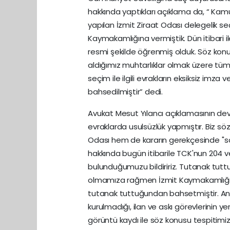
hakkında yaptıkları açıklama da, “ Kam
yapılan İzmit Ziraat Odası delegelik seçi
Kaymakamlığına vermiştik. Dün itibari il
resmi şekilde öğrenmiş olduk. Söz konu
aldığımız muhtarlıklar olmak üzere tüm
seçim ile ilgili evrakların eksiksiz im
bahsedilmiştir” dedi.
Avukat Mesut Yılancı açıklamasının deva
evraklarda usulsüzlük yapmıştır. Biz söz
Odası hem de kararın gerekçesinde ''sa
hakkında bugün itibarile TCK'nun 204
bulunduğumuzu bildiririz. Tutanak tut
olmamıza rağmen İzmit Kaymakamlığı ka
tutanak tuttuğundan bahsetmiştir. Anc
kurulmadığı, ilan ve askı görevlerinin y
görüntü kaydı ile söz konusu tespitimiz