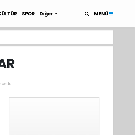
MENÜ
KÜLTÜR
SPOR
Diğer
LAR
kundu.