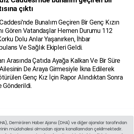
ısına çıktı
 Caddesi'nde Bunalım Geçiren Bir Genç Kızın
ğını Gören Vatandaşlar Hemen Durumu 112
 Korku Dolu Anlar Yaşanırken, İhbar
mbulans Ve
Sağlık
Ekipleri Geldi.
rı Arasında Çatıda Ayağa Kalkan Ve Bir Süre
ilesinin De Araya Girmesiyle İkna Edilerek
ötürülen Genç Kız İçin Rapor Alındıktan Sonra
 Gönderildi.
(İHA), Demirören Haber Ajansı (DHA) ve diğer ajanslar tarafından
erinin müdahalesi olmadan ajans kanallarından çekilmektedir.