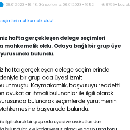
06.01.2023 - 16:48, Güncelleme: 06.01.2023 - 16:52
6755+ kez ok
imiz hafta gerçekleşen delege seçimleri
la mahkemelik oldu. Odaya bağlı bir grup üye
duyurusunda bulundu.
iz hafta gerçekleşen delege seçimlerinde
deniyle bir grup oda üyesi İzmit
ulunmuştu. Kaymakamlık, başvuruyu reddetti.
 avukatlar ihmali bulunanlar ile ilgili olarak
uyurusunda bulunarak seçimlerde yürütmenin
re Mahkemesine başvuruda bulundu.
e ilgili olarak bir grup oda üyesi ve avukatları dün
a bulundular. Avukatlar Mesut Yılancı ve Yasin Usta konu