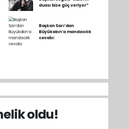
duası bize güç veriyor”
Başkan Sarı’dan
Büyükakın’a mandacılık
cevabı:
elik oldu!