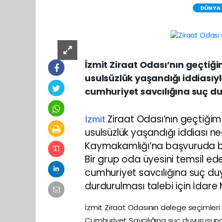
DÜNYA
İzmit Ziraat Odası’nın geçtiğ
usulsüzlük yaşandığı iddiasıy
cumhuriyet savcılığına suç 
Ziraat Odası’nın geçtiğim
İzmit
usulsüzlük yaşandığı iddiası ne
Kaymakamlığı’na başvuruda b
Bir grup oda üyesini temsil eden
cumhuriyet savcılığına suç d
durdurulması talebi için İda
İzmit Ziraat Odasının delege seçimleri il
Cumhuriyet Savcılığına suç duyurusund