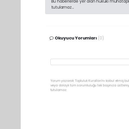
Bu haberlerde yer alan hukuki muhatapla
tutulamaz...
Okuyucu Yorumları
(0)
Yorum yazarak Topluluk Kuralları’nı kabul etmiş b
veya dolaylı tüm sorumluluğu tek başınıza üstleni
tutulamaz.