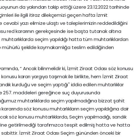
uoyunun da yakından takip ettiği üzere 23.12.2022 tarihinde
mleri ile ilgili itiraz dilekçemizi geçen hafta İzmit
e cevabi yazı elimize ulaştı ve taleplerimizin reddedildiğini
su red kararının gerekçesinde ise başta tutanak altına
 muhtarlıklarda seçim yapıldığı hatta tüm muhtarlıklardan
za ve mühürlü şekilde kaymakamlığa teslim edildiğinden
mında, “ Ancak bilinmelidir ki, İzmit Ziraat Odası söz konusu
 konusu kararı yargıya taşımak ile birlikte, hem İzmit Ziraat
ndık kurduğu ve seçim yaptığı'' iddia edilen muhtarlıklar
 ve 257. maddeleri gereğince suç duyurusunda
tuğumuz muhtarlıklarda seçim yapılmadığına bizzat şahit
rarında söz konusu muhtarlıkların seçim yapıldığına dair
ak söz konusu muhtarlıklarda, Seçim yapılmadığı, sandık
erine getirilmediği tarafımızca tespit edilmiş hatta ve hatta
 sabittir. İzmit Ziraat Odası Seçim gününden önceki bir