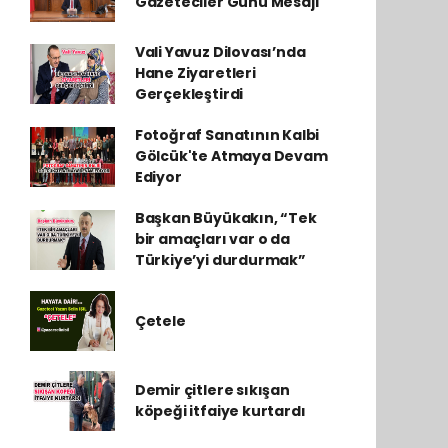
Gazeteciler Günü Mesajı
Vali Yavuz Dilovası’nda
Hane Ziyaretleri
Gerçekleştirdi
Fotoğraf Sanatının Kalbi
Gölcük'te Atmaya Devam
Ediyor
Başkan Büyükakın, “Tek
bir amaçları var o da
Türkiye’yi durdurmak”
Çetele
Demir çitlere sıkışan
köpeği itfaiye kurtardı