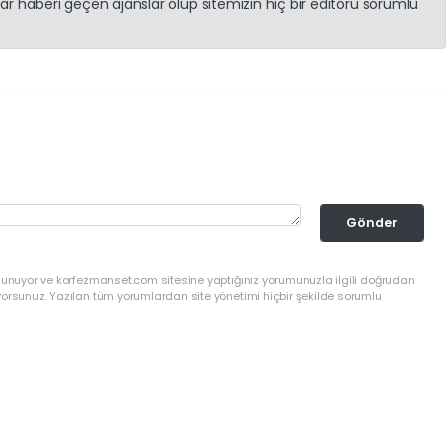
r haberi geçen ajanslar olup sitemizin hiç bir editörü sorumlu
Gönder
ulunuyor ve korfezmanset.com sitesine yaptığınız yorumunuzla ilgili doğrudan
yorsunuz. Yazılan tüm yorumlardan site yönetimi hiçbir şekilde sorumlu