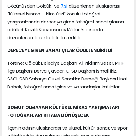
Gözünüzden Gölcük” ve
7.si
düzenlenen uluslararası
“Küresel Isınma - İklim Krizi” konulu fotoğraf
yarışmalarında dereceye giren fotoğraf sanatçılarına
ödülleri, Kazıklı Kervansaray Kültür Yapısı’nda
düzenlenen törenle takdim edildi.
DERECEYE GİREN SANATÇILAR ÖDÜLLENDİRİLDİ
Törene; Gölcük Belediye Başkanı Ali Yıldırım Sezer, MHP
İlçe Başkanı Derya Çavdar, GFSD Başkanı İsmail İkiz,
SAGÜSAD Sakarya Güzel Sanatlar Derneği Başkanı Ünal
Dabak, fotoğraf sanatçıları ve vatandaşlar katıldılar.
SOMUT OLMAYAN KÜLTÜREL MİRAS YARIŞMALARI
FOTOĞRAFLARI KİTABA DÖNÜŞECEK
İlçenin adının uluslararası ve ulusal, kültür, sanat ve spor
etkinlikleriyle duyurulması için çalışmaya devam