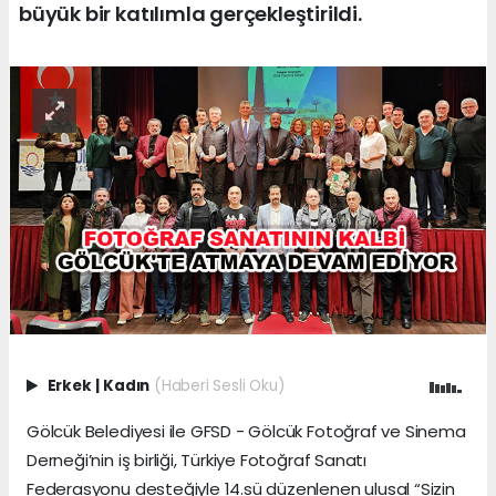
büyük bir katılımla gerçekleştirildi.
Erkek
|
Kadın
(Haberi Sesli Oku)
Gölcük Belediyesi ile GFSD - Gölcük Fotoğraf ve Sinema
Derneği’nin iş birliği, Türkiye Fotoğraf Sanatı
Federasyonu desteğiyle 14.sü düzenlenen ulusal “Sizin