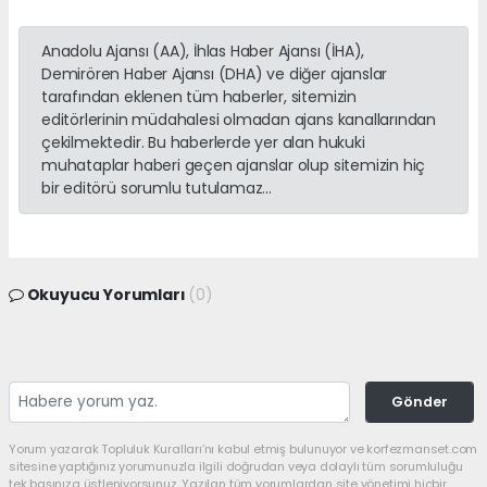
Anadolu Ajansı (AA), İhlas Haber Ajansı (İHA),
Demirören Haber Ajansı (DHA) ve diğer ajanslar
tarafından eklenen tüm haberler, sitemizin
editörlerinin müdahalesi olmadan ajans kanallarından
çekilmektedir. Bu haberlerde yer alan hukuki
muhataplar haberi geçen ajanslar olup sitemizin hiç
bir editörü sorumlu tutulamaz...
Okuyucu Yorumları
(0)
Gönder
Yorum yazarak Topluluk Kuralları’nı kabul etmiş bulunuyor ve korfezmanset.com
sitesine yaptığınız yorumunuzla ilgili doğrudan veya dolaylı tüm sorumluluğu
tek başınıza üstleniyorsunuz. Yazılan tüm yorumlardan site yönetimi hiçbir