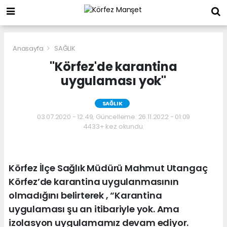
Anasayfa
SAĞLIK
"Körfez'de karantina
uygulaması yok"
SAĞLIK
03.07.2020 - 12:49, Güncelleme: 26.11.2022 - 01:09
4433+ kez okundu.
Körfez İlçe Sağlık Müdürü Mahmut Utangaç
Körfez’de karantina uygulanmasının
olmadığını belirterek , “Karantina
uygulaması şu an itibariyle yok. Ama
izolasyon uygulamamız devam ediyor.