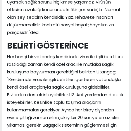
uyarsak; sağlık sorunu hiç kimse yaşamaz. Virüsün
etkisinin azaldığı konusunda ki fikir çok yanlıştır. Normal
olan şey; tedbirin kendisidir. Yaz, rehavete insanları
düşürmemelidir. kontrollü sosyal hayat; hayatımızın
parçasıdır."dedi.
BELİRTİ GÖSTERİNCE
Her hangi bir vatandaş kendisinde virüs ile ilgili belirtilere
rastladığı zaman kendi özel aracı ile mutlaka sağlık
kuruluşuna başvurması gerektiğini belirten Utangaç;
"Kendisinde virüs ile ilgili belirtileri gösteren vatandaşlar
kendi özel araçlarıyla sağlık kuruluşuna gidebilirler.
Bizlerden destek isteyebilirler.112 Acil yardımdan destek
isteyebilirler. Kesinlikle toplu taşıma araçlarını
kullanmamaları gerekiyor. Ayrıca her birey dışarıdan
evine gittiği zaman elini çok iyi bir 20 saniye en az elini
yıkaması gerekir. Bağışıklık sisteminin güçlenmesi için