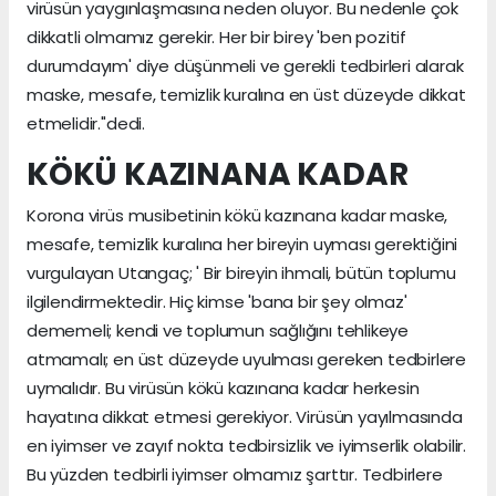
virüsün yaygınlaşmasına neden oluyor. Bu nedenle çok
dikkatli olmamız gerekir. Her bir birey 'ben pozitif
durumdayım' diye düşünmeli ve gerekli tedbirleri alarak
maske, mesafe, temizlik kuralına en üst düzeyde dikkat
etmelidir."dedi.
KÖKÜ KAZINANA KADAR
Korona virüs musibetinin kökü kazınana kadar maske,
mesafe, temizlik kuralına her bireyin uyması gerektiğini
vurgulayan Utangaç; ' Bir bireyin ihmali, bütün toplumu
ilgilendirmektedir. Hiç kimse 'bana bir şey olmaz'
dememeli; kendi ve toplumun sağlığını tehlikeye
atmamalı; en üst düzeyde uyulması gereken tedbirlere
uymalıdır. Bu virüsün kökü kazınana kadar herkesin
hayatına dikkat etmesi gerekiyor. Virüsün yayılmasında
en iyimser ve zayıf nokta tedbirsizlik ve iyimserlik olabilir.
Bu yüzden tedbirli iyimser olmamız şarttır. Tedbirlere