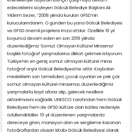
edeceklerini söyleyen Gölcük Belediye Başkanı Ali
Yıldırım Sezer, “2008 yılında kurulan GFSD’nin
kurucularındanım. O günden bu yana Gölcük Belediyesi
ve GFSD önemli projelere imza attılar. Özellikle 10 yıl
boyunca devam eden en son 2019 yılında
düzenlediğimiz ‘Somut Olmayan Kültürel Mirasımız’
başlıklı fotoğraf yarışmalarına dikkat çekmek istiyorum.
Türkiye’nin en geniş somut olmayan kültürel miras
fotoğraf arşivi Gölcük Belediyesi’ne aittir. Kaybolan
mesleklerin son temsilcileri, çocuk oyunları ve pek çok
somut olmayan kültürel mirasımızı, düzenlediğimiz
yarışmalarla kayıt altına alıp, gelecek nesillere
aktarılmasını sağladık. UNESCO tarafından hem Gölcük
Belediyesi hem de GFSD kültüre olan katkısı nedeniyle
ödüllendirildiler. 10 yıl düzenlenen yarışmalarda
dereceye giren, mansiyon alan ve sergileme kazanan
fotoğraflardan oluşan kitabı Gölcük Belediyesi olarak