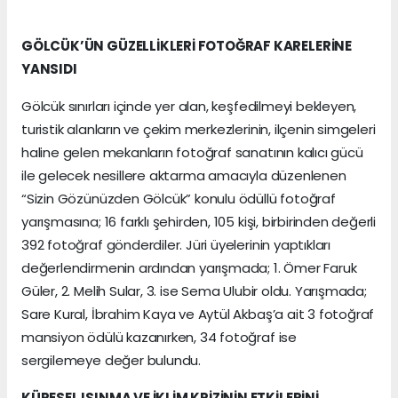
GÖLCÜK’ÜN GÜZELLİKLERİ FOTOĞRAF KARELERİNE
YANSIDI
Gölcük sınırları içinde yer alan, keşfedilmeyi bekleyen,
turistik alanların ve çekim merkezlerinin, ilçenin simgeleri
haline gelen mekanların fotoğraf sanatının kalıcı gücü
ile gelecek nesillere aktarma amacıyla düzenlenen
“Sizin Gözünüzden Gölcük” konulu ödüllü fotoğraf
yarışmasına; 16 farklı şehirden, 105 kişi, birbirinden değerli
392 fotoğraf gönderdiler. Jüri üyelerinin yaptıkları
değerlendirmenin ardından yarışmada; 1. Ömer Faruk
Güler, 2. Melih Sular, 3. ise Sema Ulubir oldu. Yarışmada;
Sare Kural, İbrahim Kaya ve Aytül Akbaş’a ait 3 fotoğraf
mansiyon ödülü kazanırken, 34 fotoğraf ise
sergilemeye değer bulundu.
KÜRESEL ISINMA VE İKLİM KRİZİNİN ETKİLERİNİ