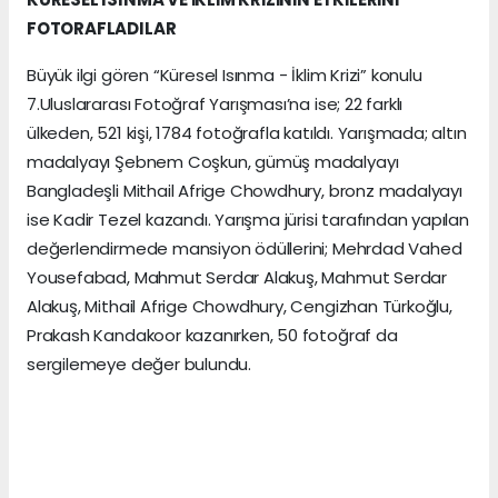
FOTORAFLADILAR
Büyük ilgi gören “Küresel Isınma - İklim Krizi” konulu
7.Uluslararası Fotoğraf Yarışması’na ise; 22 farklı
ülkeden, 521 kişi, 1784 fotoğrafla katıldı. Yarışmada; altın
madalyayı Şebnem Coşkun, gümüş madalyayı
Bangladeşli Mithail Afrige Chowdhury, bronz madalyayı
ise Kadir Tezel kazandı. Yarışma jürisi tarafından yapılan
değerlendirmede mansiyon ödüllerini; Mehrdad Vahed
Yousefabad, Mahmut Serdar Alakuş, Mahmut Serdar
Alakuş, Mithail Afrige Chowdhury, Cengizhan Türkoğlu,
Prakash Kandakoor kazanırken, 50 fotoğraf da
sergilemeye değer bulundu.