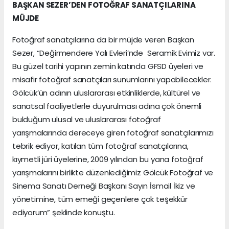
BAŞKAN SEZER’DEN FOTOĞRAF SANATÇILARINA
MÜJDE
Fotoğraf sanatçılarına da bir müjde veren Başkan
Sezer, “Değirmendere Yalı Evleri’nde Seramik Evimiz var.
Bu güzel tarihi yapının zemin katında GFSD üyeleri ve
misafir fotoğraf sanatçıları sunumlarını yapabilecekler.
Gölcük’ün adının uluslararası etkinliklerde, kültürel ve
sanatsal faaliyetlerle duyurulması adına çok önemli
bulduğum ulusal ve uluslararası fotoğraf
yarışmalarında dereceye giren fotoğraf sanatçılarımızı
tebrik ediyor, katılan tüm fotoğraf sanatçılarına,
kıymetli jüri üyelerine, 2009 yılından bu yana fotoğraf
yarışmalarını birlikte düzenlediğimiz Gölcük Fotoğraf ve
Sinema Sanatı Derneği Başkanı Sayın İsmail İkiz ve
yönetimine, tüm emeği geçenlere çok teşekkür
ediyorum” şeklinde konuştu.