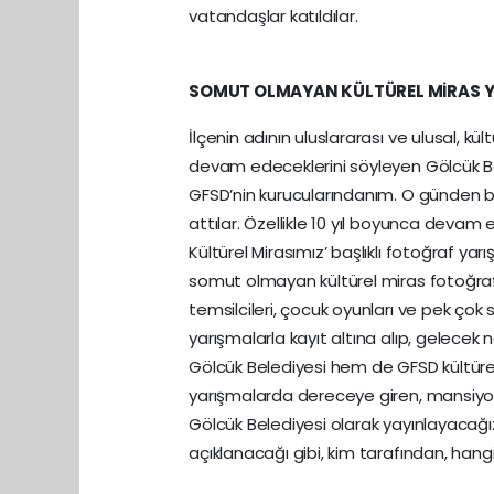
vatandaşlar katıldılar.
SOMUT OLMAYAN KÜLTÜREL MİRAS Y
İlçenin adının uluslararası ve ulusal, kü
devam edeceklerini söyleyen Gölcük Bele
GFSD’nin kurucularındanım. O günden b
attılar. Özellikle 10 yıl boyunca deva
Kültürel Mirasımız’ başlıklı fotoğraf ya
somut olmayan kültürel miras fotoğraf 
temsilcileri, çocuk oyunları ve pek çok
yarışmalarla kayıt altına alıp, gelecek
Gölcük Belediyesi hem de GFSD kültüre ol
yarışmalarda dereceye giren, mansiyo
Gölcük Belediyesi olarak yayınlayacağ
açıklanacağı gibi, kim tarafından, hangi 