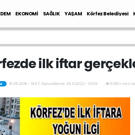
NDEM
EKONOMİ
SAĞLIK
YAŞAM
Körfez Belediyesi
fezde ilk iftar gerçekl
19.05.2018 - 18:07, Güncelleme: 26.11.2022 - 01:09
5380+ kez o
M