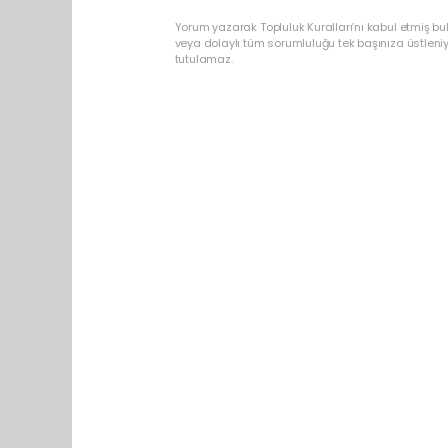
Yorum yazarak Topluluk Kuralları’nı kabul etmiş b
veya dolaylı tüm sorumluluğu tek başınıza üstleni
tutulamaz.