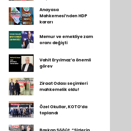
Anayasa
Mahkemesi’nden HDP
kararı
Memur ve emekliye zam
oranı değişti
Vahit Eryılmaz’a önemli
görev
Ziraat Odası seçimleri
mahkemelik oldu!
Özel Okullar, KOTO’da
toplandı
Başkan Söğüt, “Sizlerin