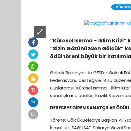
GÜNDEM
“Küresel Isınma - İklim Krizi”
“Sizin Gözünüzden Gölcük” kon
ödül töreni büyük bir katılımla
Gölcük Belediyesi ile GFSD - Gölcük Fot
Federasyonu desteğiyle 14.sü düzenle
uluslararası “Küresel Isınma - İklim Kr
sanatçılarına ödülleri, Kazıklı Kervansa
DERECEYE GİREN SANATÇILAR ÖDÜLLE
Törene; Gölcük Belediye Başkanı Ali Yı
İsmail İkiz, SAGÜSAD Sakarya Güzel San