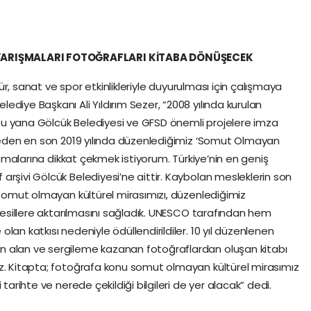
ARIŞMALARI FOTOĞRAFLARI KİTABA DÖNÜŞECEK
ltür, sanat ve spor etkinlikleriyle duyurulması için çalışmaya
diye Başkanı Ali Yıldırım Sezer, “2008 yılında kurulan
u yana Gölcük Belediyesi ve GFSD önemli projelere imza
m eden en son 2019 yılında düzenlediğimiz ‘Somut Olmayan
rışmalarına dikkat çekmek istiyorum. Türkiye’nin en geniş
arşivi Gölcük Belediyesi’ne aittir. Kaybolan mesleklerin son
 somut olmayan kültürel mirasımızı, düzenlediğimiz
 nesillere aktarılmasını sağladık. UNESCO tarafından hem
an katkısı nedeniyle ödüllendirildiler. 10 yıl düzenlenen
n alan ve sergileme kazanan fotoğraflardan oluşan kitabı
ız. Kitapta; fotoğrafa konu somut olmayan kültürel mirasımız
tarihte ve nerede çekildiği bilgileri de yer alacak” dedi.