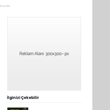
okundu.
İlginizi Çekebilir