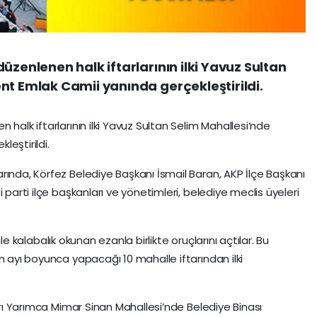
üzenlenen halk iftarlarının ilki Yavuz Sultan
nt Emlak Camii yanında gerçekleştirildi.
 halk iftarlarının ilki Yavuz Sultan Selim Mahallesi’nde
eştirildi.
rında, Körfez Belediye Başkanı İsmail Baran, AKP İlçe Başkanı
 parti ilçe başkanları ve yönetimleri, belediye meclis üyeleri
r ile kalabalık okunan ezanla birlikte oruçlarını açtılar. Bu
n ayı boyunca yapacağı 10 mahalle iftarından ilki
tarı Yarımca Mimar Sinan Mahallesi’nde Belediye Binası