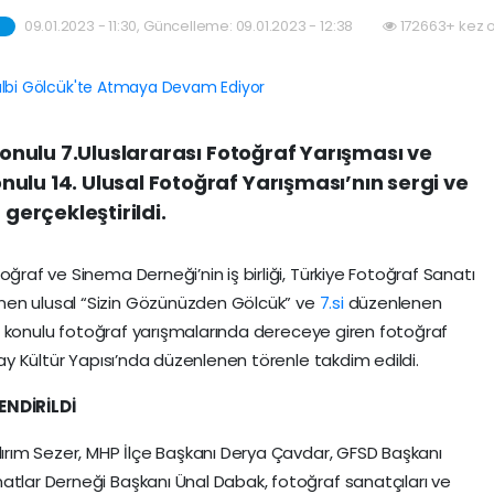
09.01.2023 - 11:30, Güncelleme: 09.01.2023 - 12:38
172663+ kez 
 konulu 7.Uluslararası Fotoğraf Yarışması ve
ulu 14. Ulusal Fotoğraf Yarışması’nın sergi ve
 gerçekleştirildi.
oğraf ve Sinema Derneği’nin iş birliği, Türkiye Fotoğraf Sanatı
nen ulusal “Sizin Gözünüzden Gölcük” ve
7.si
düzenlenen
izi” konulu fotoğraf yarışmalarında dereceye giren fotoğraf
ray Kültür Yapısı’nda düzenlenen törenle takdim edildi.
NDİRİLDİ
ldırım Sezer, MHP İlçe Başkanı Derya Çavdar, GFSD Başkanı
atlar Derneği Başkanı Ünal Dabak, fotoğraf sanatçıları ve