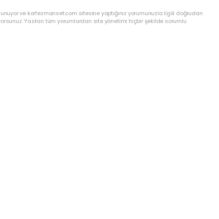
ulunuyor ve korfezmanset.com sitesine yaptığınız yorumunuzla ilgili doğrudan
yorsunuz. Yazılan tüm yorumlardan site yönetimi hiçbir şekilde sorumlu