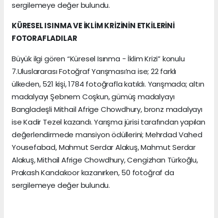
sergilemeye değer bulundu.
KÜRESEL ISINMA VE İKLİM KRİZİNİN ETKİLERİNİ
FOTORAFLADILAR
Büyük ilgi gören “Küresel Isınma - İklim Krizi” konulu
7.Uluslararası Fotoğraf Yarışması’na ise; 22 farklı
ülkeden, 521 kişi, 1784 fotoğrafla katıldı. Yarışmada; altın
madalyayı Şebnem Coşkun, gümüş madalyayı
Bangladeşli Mithail Afrige Chowdhury, bronz madalyayı
ise Kadir Tezel kazandı. Yarışma jürisi tarafından yapılan
değerlendirmede mansiyon ödüllerini; Mehrdad Vahed
Yousefabad, Mahmut Serdar Alakuş, Mahmut Serdar
Alakuş, Mithail Afrige Chowdhury, Cengizhan Türkoğlu,
Prakash Kandakoor kazanırken, 50 fotoğraf da
sergilemeye değer bulundu.