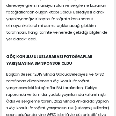
dereceye giren, mansiyon alan ve sergileme kazanan
fotoğraflardan oluşan kitabı Gölcük Belediyesi olarak
yayınlayacağız. Kitapta; fotoğrafa konu somut
olmayan kültürel mirasımız açıklanacağı gibi, kim
tarafından, hangi tarihte ve nerede çekildiği bilgileri de
yer alacak” dedi.
GÖÇ KONULU ULUSLARARASI FOTOĞRAFLAR
YARIŞMASINA BM SPONSOR OLDU
Başkan Sezer: “2019 yılında Gölcük Belediyesi ve GFSD
tarafından düzenlenen ‘Göç’ konulu fotoğraf
yarışmasındaki fotoğraflar BM tarafından, Türkiye
raporunda ve tüm dünyadaki yayınlarında kullanılmıştı.
Ödül ve sergileme töreni, 2022 yılında Ankara’da yapılan
‘Göç’ konulu fotoğraf yarışmasını BM (Birleşmiş Milletler)
sponsorluğunda, yine GFSD işbirliğiyle düzenledik” diye