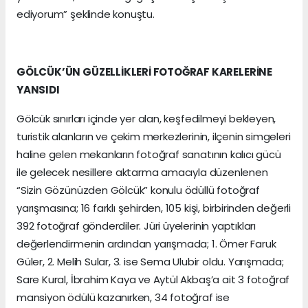
ediyorum” şeklinde konuştu.
GÖLCÜK’ÜN GÜZELLİKLERİ FOTOĞRAF KARELERİNE
YANSIDI
Gölcük sınırları içinde yer alan, keşfedilmeyi bekleyen,
turistik alanların ve çekim merkezlerinin, ilçenin simgeleri
haline gelen mekanların fotoğraf sanatının kalıcı gücü
ile gelecek nesillere aktarma amacıyla düzenlenen
“Sizin Gözünüzden Gölcük” konulu ödüllü fotoğraf
yarışmasına; 16 farklı şehirden, 105 kişi, birbirinden değerli
392 fotoğraf gönderdiler. Jüri üyelerinin yaptıkları
değerlendirmenin ardından yarışmada; 1. Ömer Faruk
Güler, 2. Melih Sular, 3. ise Sema Ulubir oldu. Yarışmada;
Sare Kural, İbrahim Kaya ve Aytül Akbaş’a ait 3 fotoğraf
mansiyon ödülü kazanırken, 34 fotoğraf ise