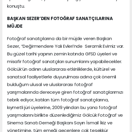
konuştu.
BAŞKAN SEZER’DEN FOTOĞRAF SANATÇILARINA
MÜJDE
Fotoğraf sanatçılarına da bir müjde veren Başkan
Sezer, “Değirmendere Yalı Evleri’nde Seramik Evimiz var.
Bu güzel tarihi yapının zemin katında GFSD üyeleri ve
misafir fotoğraf sanatçıları sunumlarını yapabilecekler.
Gölcük’ün adının uluslararası etkinliklerde, kültürel ve
sanatsal faaliyetlerle duyurulması adına çok önemli
bulduğum ulusal ve uluslararası fotoğraf
yarışmalarında dereceye giren fotoğraf sanatçılarımızı
tebrik ediyor, katılan tüm fotoğraf sanatçılarına,
kıymetli jüri üyelerine, 2009 yılından bu yana fotoğraf
yarışmalarını birlikte düzenlediğimiz Gölcük Fotoğraf ve
Sinema Sanatı Derneği Başkanı Sayın İsmail İkiz ve
yönetimine, tüm emeği geçenlere çok teşekkür