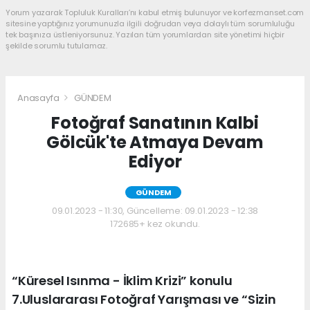
Yorum yazarak Topluluk Kuralları’nı kabul etmiş bulunuyor ve korfezmanset.com
sitesine yaptığınız yorumunuzla ilgili doğrudan veya dolaylı tüm sorumluluğu
tek başınıza üstleniyorsunuz. Yazılan tüm yorumlardan site yönetimi hiçbir
şekilde sorumlu tutulamaz.
Anasayfa
GÜNDEM
Fotoğraf Sanatının Kalbi
Gölcük'te Atmaya Devam
Ediyor
GÜNDEM
09.01.2023 - 11:30, Güncelleme: 09.01.2023 - 12:38
172685+ kez okundu.
“Küresel Isınma - İklim Krizi” konulu
7.Uluslararası Fotoğraf Yarışması ve “Sizin