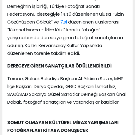
Derneği’nin iş birliği, Türkiye Fotoğraf Sanatı
Federasyonu desteğiyle 14.sü düzenlenen ulusal “Sizin
Gözünüzden Gölcük” ve
7.si
düzenlenen uluslararası
“Küresel Isınma - İklim Krizi” konulu fotoğraf
yarışmalarında dereceye giren fotoğraf sanatçılarına
ödülleri, Kazıklı Kervansaray Kültür Yapısı’nda
düzenlenen törenle takdim edildi.
DERECEYE GİREN SANATÇILAR ÖDÜLLENDİRİLDİ
Törene; Gölcük Belediye Başkanı Ali Yıldırım Sezer, MHP
İlçe Başkanı Derya Çavdar, GFSD Başkanı İsmail İkiz,
SAGÜSAD Sakarya Güzel Sanatlar Derneği Başkanı Ünal
Dabak, fotoğraf sanatçıları ve vatandaşlar katıldılar.
SOMUT OLMAYAN KÜLTÜREL MİRAS YARIŞMALARI
FOTOĞRAFLARI KİTABA DÖNÜŞECEK