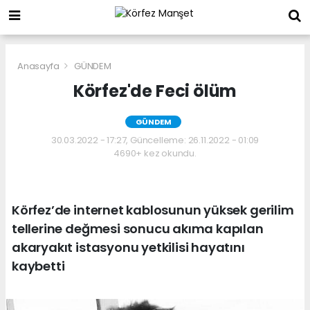
Anasayfa
GÜNDEM
Körfez'de Feci ölüm
GÜNDEM
30.03.2022 - 17:27, Güncelleme: 26.11.2022 - 01:09
4690+ kez okundu.
Körfez’de internet kablosunun yüksek gerilim
tellerine değmesi sonucu akıma kapılan
akaryakıt istasyonu yetkilisi hayatını
kaybetti