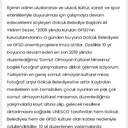
İlçenin adının uluslararası ve ulusal, kültür, sanat ve spor
etkinlikleriyle duyurulması için çalışmaya devam
edeceklerini söyleyen Gölcük Belediye Başkanı Ali
Yıldırım Sezer, “2008 yılında kurulan GFSD’nin
kurucularındanım. O günden bu yana Gölcük Belediyesi
ve GFSD önemli projelere imza attılar. Özellikle 10 yıl
boyunca devam eden en son 2019 yılında
düzenlediğimiz ‘Somut Olmayan Kültürel Mirasımız’
başlıklı fotoğraf yarışmalarına dikkat çekmek istiyorum.
Türkiye’nin en geniş somut olmayan kültürel miras
fotoğraf arşivi Gölcük Belediyesi’ne aittir. Kaybolan
mesleklerin son temsilcileri, çocuk oyunları ve pek çok
somut olmayan kültürel mirasımızı, düzenlediğimiz
yarışmalarla kayıt altına alıp, gelecek nesillere
aktarılmasını sağladık. UNESCO tarafından hem Gölcük
Belediyesi hem de GFSD kültüre olan katkısı nedeniyle
ödüllendirildiler. 10 yıl düzenlenen yarışmalarda