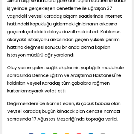
Alınan bilgi ve iddialara göre dün öğlen saatlerine kadar
iş yerinde gerçekleşen denetleme ile uğraşan 37
yaşındaki Veysel Karadaş akşam saatlerinde internet
hattındaki kopukluğu gidermek için binanın arkasına
geçerek çatıdaki kabloyu düzeltmek istedi. Kablonun
akaryakıt istasyonu arkasından geçen yüksek gerilim
hattına değmesi sonucu bir anda akıma kapılan
istasyon müdürü ağır yaralandı.
Olay
yerine gelen
sağlık
ekiplerinin yaptığı ilk müdahale
sonrasında
Derince
Eğitim
ve Araştırma Hastanesi'ne
kaldırılan Veysel Karadaş tüm çabalara rağmen
kurtarılamayarak
vefat
etti.
Değirmendere'de ikamet eden, iki çocuk babası olan
Veysel Karadaş bugün kılınacak olan
cenaze
namazı
sonrasında 17 Ağustos Mezarlığı'nda toprağa verildi.