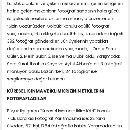
turistik alanların ve çekim merkezlerinin, ilçenin simgeleri
haline gelen mekanların fotoğraf sanatının kalıcı gücü
ile gelecek nesillere aktarma amacıyla düzenlenen
“Sizin Gözünüzden Gölcük” konulu ödüllü fotoğraf
yarışmasına; 16 farklı şehirden, 105 kişi, birbirinden değerli
392 fotoğraf gönderdiler. Jüri üyelerinin yaptıkları
değerlendirmenin ardından yarışmada; 1. Ömer Faruk
Güler, 2. Melih Sular, 3. ise Sema Ulubir oldu. Yarışmada;
Sare Kural, İbrahim Kaya ve Aytül Akbaş’a ait 3 fotoğraf
mansiyon ödülü kazanırken, 34 fotoğraf ise
sergilemeye değer bulundu.
KÜRESEL ISINMA VE İKLİM KRİZİNİN ETKİLERİNİ
FOTORAFLADILAR
Büyük ilgi gören “Küresel Isınma - İklim Krizi” konulu
7.Uluslararası Fotoğraf Yarışması’na ise; 22 farklı
ülkeden, 521 kişi, 1784 fotoğrafla katıldı. Yarışmada; altın