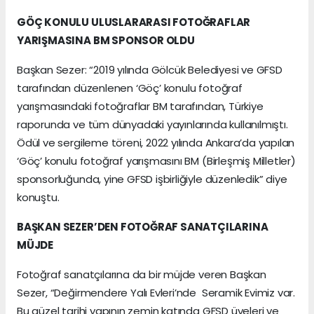
GÖÇ KONULU ULUSLARARASI FOTOĞRAFLAR
YARIŞMASINA BM SPONSOR OLDU
Başkan Sezer: “2019 yılında Gölcük Belediyesi ve GFSD
tarafından düzenlenen ‘Göç’ konulu fotoğraf
yarışmasındaki fotoğraflar BM tarafından, Türkiye
raporunda ve tüm dünyadaki yayınlarında kullanılmıştı.
Ödül ve sergileme töreni, 2022 yılında Ankara’da yapılan
‘Göç’ konulu fotoğraf yarışmasını BM (Birleşmiş Milletler)
sponsorluğunda, yine GFSD işbirliğiyle düzenledik” diye
konuştu.
BAŞKAN SEZER’DEN FOTOĞRAF SANATÇILARINA
MÜJDE
Fotoğraf sanatçılarına da bir müjde veren Başkan
Sezer, “Değirmendere Yalı Evleri’nde Seramik Evimiz var.
Bu güzel tarihi yapının zemin katında GFSD üyeleri ve