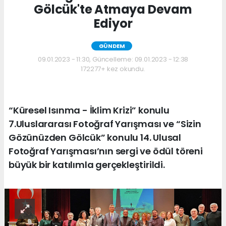
Gölcük'te Atmaya Devam
Ediyor
GÜNDEM
09.01.2023 - 11:30, Güncelleme: 09.01.2023 - 12:38
172277+ kez okundu.
“Küresel Isınma - İklim Krizi” konulu
7.Uluslararası Fotoğraf Yarışması ve “Sizin
Gözünüzden Gölcük” konulu 14. Ulusal
Fotoğraf Yarışması’nın sergi ve ödül töreni
büyük bir katılımla gerçekleştirildi.