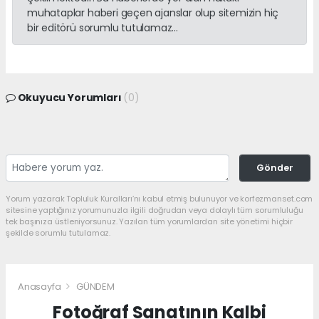
muhataplar haberi geçen ajanslar olup sitemizin hiç
bir editörü sorumlu tutulamaz...
Okuyucu Yorumları
(0)
Gönder
Yorum yazarak Topluluk Kuralları’nı kabul etmiş bulunuyor ve korfezmanset.com
sitesine yaptığınız yorumunuzla ilgili doğrudan veya dolaylı tüm sorumluluğu
tek başınıza üstleniyorsunuz. Yazılan tüm yorumlardan site yönetimi hiçbir
şekilde sorumlu tutulamaz.
Anasayfa
GÜNDEM
Fotoğraf Sanatının Kalbi