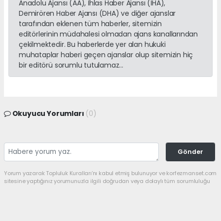
Anadolu Ajansı (AA), İhlas Haber Ajansı (İHA),
Demirören Haber Ajansı (DHA) ve diğer ajanslar
tarafından eklenen tüm haberler, sitemizin
editörlerinin müdahalesi olmadan ajans kanallarından
çekilmektedir. Bu haberlerde yer alan hukuki
muhataplar haberi geçen ajanslar olup sitemizin hiç
bir editörü sorumlu tutulamaz...
Okuyucu Yorumları
(0)
Gönder
Yorum yazarak Topluluk Kuralları’nı kabul etmiş bulunuyor ve korfezmanset.com
sitesine yaptığınız yorumunuzla ilgili doğrudan veya dolaylı tüm sorumluluğu
tek başınıza üstleniyorsunuz. Yazılan tüm yorumlardan site yönetimi hiçbir
şekilde sorumlu tutulamaz.