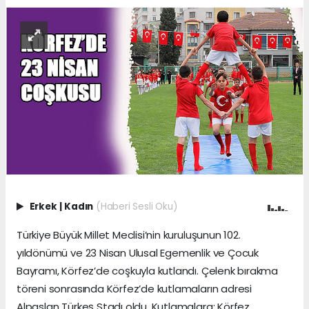
Erkek
|
Kadın
(Haberi Sesli Oku)
Türkiye Büyük Millet Meclisi’nin kuruluşunun 102.
yıldönümü ve 23 Nisan Ulusal Egemenlik ve Çocuk
Bayramı, Körfez’de coşkuyla kutlandı. Çelenk bırakma
töreni sonrasında Körfez’de kutlamaların adresi
Alpaslan Türkeş Stadı oldu. Kutlamalara; Körfez