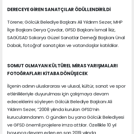
DERECEYE GİREN SANATÇILAR ÖDÜLLENDİRİLDİ
Törene; Gölcük Belediye Başkanı Ali Yıldırım Sezer, MHP
İlçe Başkanı Derya Çavdar, GFSD Başkanı İsmail İkiz,
SAGÜSAD Sakarya Güzel Sanatlar Derneği Başkanı Ünal
Dabak, fotoğraf sanatçıları ve vatandaşlar katıldılar.
SOMUT OLMAYAN KÜLTÜREL MİRAS YARIŞMALARI
FOTOĞRAFLARI KİTABA DÖNÜŞECEK
İlçenin adının uluslararası ve ulusal, kültür, sanat ve spor
etkinlikleriyle duyurulması için çalışmaya devam
edeceklerini söyleyen Gölcük Belediye Başkanı Ali
Yıldırım Sezer, “2008 yılında kurulan GFSD’nin
kurucularındanım. O günden bu yana Gölcük Belediyesi
ve GFSD önemli projelere imza attılar. Özellikle 10 yıl
boyunca devam eden en son 2019 yılında