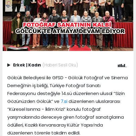
Erkek
|
Kadın
(Haberi Sesli Oku)
Gölcük Belediyesi ile GFSD - Gölcük Fotoğraf ve Sinema
Derneği’nin iş birliği, Türkiye Fotoğraf Sanatı
Federasyonu desteğiyle 14.sü düzenlenen ulusal “Sizin
Gözünüzden Gölcük” ve
7.si
düzenlenen uluslararası
“Küresel Isınma - İklim Krizi” konulu fotoğraf
yarışmalarında dereceye giren fotoğraf sanatçılarına
ödülleri, Kazıklı Kervansaray Kültür Yapısı’nda
düzenlenen törenle takdim edildi.