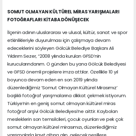
SOMUT OLMAYAN KÜLTÜREL MİRAS YARIŞMALARI
FOTOĞRAFLARI KİTABA DÖNÜŞECEK
İlçenin adının uluslararası ve ulusal, kültür, sanat ve spor
etkinlikleriyle duyurulması için çalışmaya devam
edeceklerini söyleyen Gölcük Belediye Başkanı Ali
Yıldırım Sezer, “2008 yılında kurulan GFSD’nin
kurucularındanım. O günden bu yana Gölcük Belediyesi
ve GFSD önemli projelere imza attılar. Özellikle 10 yıl
boyunca devam eden en son 2019 yılında
düzenlediğimiz ‘Somut Olmayan Kültürel Mirasımız’
başlıklı fotoğraf yarışmalarına dikkat çekmek istiyorum.
Türkiye’nin en geniş somut olmayan kültürel miras
fotoğraf arşivi Gölcük Belediyesi’ne aittir. Kaybolan
mesleklerin son temsilcileri, çocuk oyunları ve pek çok
somut olmayan kültürel mirasımızı, düzenlediğimiz
yarışmalarla kayıt altına alıp, gelecek nesillere