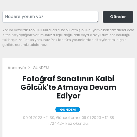
Gönder
Yorum yazarak Topluluk Kuralları’nı kabul etmiş bulunuyor ve korfezmanset.com
sitesine yaptığınız yorumunuzla ilgili doğrudan veya dolaylı tüm sorumluluğu
tek başınıza üstleniyorsunuz. Yazılan tüm yorumlardan site yönetimi hiçbir
şekilde sorumlu tutulamaz.
Anasayfa
GÜNDEM
Fotoğraf Sanatının Kalbi
Gölcük'te Atmaya Devam
Ediyor
GÜNDEM
09.01.2023 - 11:30, Güncelleme: 09.01.2023 - 12:38
172442+ kez okundu.