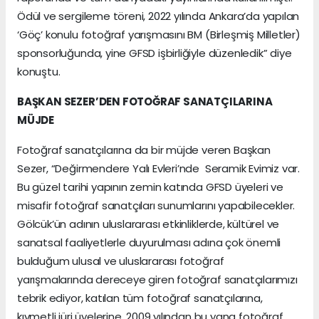
Ödül ve sergileme töreni, 2022 yılında Ankara’da yapılan
‘Göç’ konulu fotoğraf yarışmasını BM (Birleşmiş Milletler)
sponsorluğunda, yine GFSD işbirliğiyle düzenledik” diye
konuştu.
BAŞKAN SEZER’DEN FOTOĞRAF SANATÇILARINA
MÜJDE
Fotoğraf sanatçılarına da bir müjde veren Başkan
Sezer, “Değirmendere Yalı Evleri’nde Seramik Evimiz var.
Bu güzel tarihi yapının zemin katında GFSD üyeleri ve
misafir fotoğraf sanatçıları sunumlarını yapabilecekler.
Gölcük’ün adının uluslararası etkinliklerde, kültürel ve
sanatsal faaliyetlerle duyurulması adına çok önemli
bulduğum ulusal ve uluslararası fotoğraf
yarışmalarında dereceye giren fotoğraf sanatçılarımızı
tebrik ediyor, katılan tüm fotoğraf sanatçılarına,
kıymetli jüri üyelerine, 2009 yılından bu yana fotoğraf