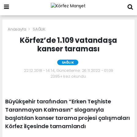
Anasayfa
SAĞLIK
Körfez’de 1.109 vatandaşa
kanser taraması
SAĞLIK
22.12.2018 - 14:14, Güncelleme: 26.11.2022 - 01:09
2395+ kez okundu.
Büyükşehir tarafından “Erken Teşhiste
Taranmayan Kalmasın” sloganıyla
başlatılan kanser tarama projesi çalışmaları
Körfez ilçesinde tamamlandı