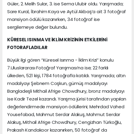
Güler, 2. Melih Sular, 3. ise Sema Ulubir oldu. Yarışmada;
Sare Kural, İbrahim Kaya ve Aytül Akbaş’a ait 3 fotoğraf
mansiyon ödülü kazanırken, 34 fotoğraf ise
sergilemeye değer bulundu.
KÜRESEL ISINMA VE İKLİM KRİZİNİN ETKİLERİNİ
FOTORAFLADILAR
Büyük ilgi gören “Küresel Isınma - İklim Krizi” konulu
7.Uluslararası Fotoğraf Yarışması’na ise; 22 farklı
ülkeden, 521 kişi, 1784 fotoğrafla katıldı. Yarışmada; altın
madalyayı Şebnem Coşkun, gümüş madalyayı
Bangladeşli Mithail Afrige Chowdhury, bronz madalyayı
ise Kadir Tezel kazandı. Yarışma jürisi tarafından yapılan
değerlendirmede mansiyon ödüllerini; Mehrdad Vahed
Yousefabad, Mahmut Serdar Alakuş, Mahmut Serdar
Alakuş, Mithail Afrige Chowdhury, Cengizhan Türkoğlu,
Prakash Kandakoor kazanırken, 50 fotoğraf da