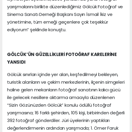
yarışmalarını birlikte düzenlediğimiz Gölcük Fotoğraf ve
Sinema Sanatı Derneği Başkanı Sayın İsmail İkiz ve
yönetimine, tüm emeği geçenlere çok teşekkür
ediyorum” şeklinde konuştu.
GÖLCÜK’ÜN GÜZELLİKLERİ FOTOĞRAF KARELERİNE
YANSIDI
Gölcük sınırları içinde yer alan, keşfedilmeyi bekleyen,
turistik alanların ve çekim merkezlerinin, ilçenin simgeleri
haline gelen mekanların fotoğraf sanatının kalıcı gücü
ile gelecek nesillere aktarma amacıyla düzenlenen
“Sizin Gözünüzden Gölcük” konulu ödüllü fotoğraf
yarışmasına; 16 farklı şehirden, 105 kişi, birbirinden değerli
392 fotoğraf gönderdiler. Jüri üyelerinin yaptıkları
değerlendirmenin ardından yarışmada; 1. Ömer Faruk