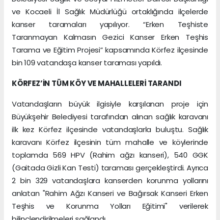
ve Kocaeli İl Sağlık Müdürlüğü ortaklığında ilçelerde
kanser taramaları yapılıyor. “Erken Teşhiste
Taranmayan Kalmasın Gezici Kanser Erken Teşhis
Tarama ve Eğitim Projesi” kapsamında Körfez ilçesinde
bin 109 vatandaşa kanser taraması yapıldı.
KÖRFEZ’İN TÜM KÖY VE MAHALLELERİ TARANDI
Vatandaşların büyük ilgisiyle karşılanan proje için
Büyükşehir Belediyesi tarafından alınan sağlık karavanı
ilk kez Körfez ilçesinde vatandaşlarla buluştu. Sağlık
karavanı Körfez ilçesinin tüm mahalle ve köylerinde
toplamda 569 HPV (Rahim ağzı kanseri), 540 GGK
(Gaitada Gizli Kan Testi) taraması gerçekleştirdi. Ayrıca
2 bin 329 vatandaşlara kanserden korunma yollarını
anlatan "Rahim Ağzı Kanseri ve Bağırsak Kanseri Erken
Teşhis ve Korunma Yolları Eğitimi" verilerek
bilinçlendirilmeleri sağlandı.