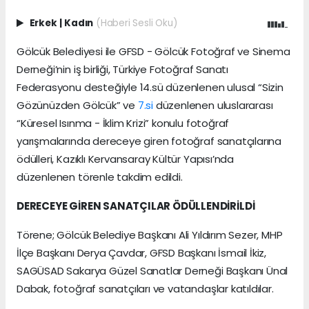
Erkek
|
Kadın
(Haberi Sesli Oku)
Gölcük Belediyesi ile GFSD - Gölcük Fotoğraf ve Sinema
Derneği’nin iş birliği, Türkiye Fotoğraf Sanatı
Federasyonu desteğiyle 14.sü düzenlenen ulusal “Sizin
Gözünüzden Gölcük” ve
7.si
düzenlenen uluslararası
“Küresel Isınma - İklim Krizi” konulu fotoğraf
yarışmalarında dereceye giren fotoğraf sanatçılarına
ödülleri, Kazıklı Kervansaray Kültür Yapısı’nda
düzenlenen törenle takdim edildi.
DERECEYE GİREN SANATÇILAR ÖDÜLLENDİRİLDİ
Törene; Gölcük Belediye Başkanı Ali Yıldırım Sezer, MHP
İlçe Başkanı Derya Çavdar, GFSD Başkanı İsmail İkiz,
SAGÜSAD Sakarya Güzel Sanatlar Derneği Başkanı Ünal
Dabak, fotoğraf sanatçıları ve vatandaşlar katıldılar.