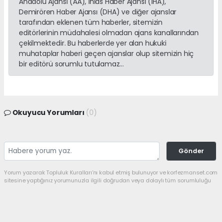
Anadolu Ajansı (AA), İhlas Haber Ajansı (İHA),
Demirören Haber Ajansı (DHA) ve diğer ajanslar
tarafından eklenen tüm haberler, sitemizin
editörlerinin müdahalesi olmadan ajans kanallarından
çekilmektedir. Bu haberlerde yer alan hukuki
muhataplar haberi geçen ajanslar olup sitemizin hiç
bir editörü sorumlu tutulamaz...
Okuyucu Yorumları
(0)
Gönder
Yorum yazarak Topluluk Kuralları’nı kabul etmiş bulunuyor ve korfezmanset.com
sitesine yaptığınız yorumunuzla ilgili doğrudan veya dolaylı tüm sorumluluğu
tek başınıza üstleniyorsunuz. Yazılan tüm yorumlardan site yönetimi hiçbir
şekilde sorumlu tutulamaz.