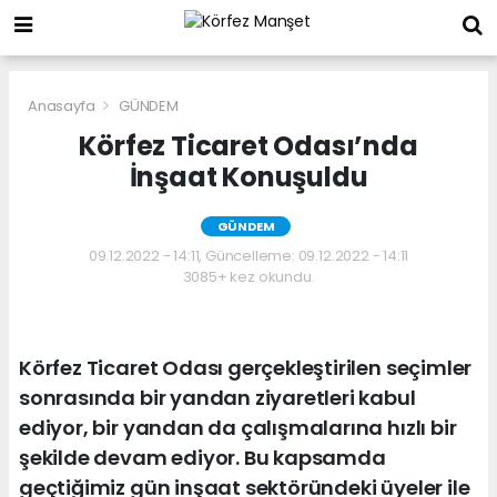
Anasayfa
GÜNDEM
Körfez Ticaret Odası’nda
İnşaat Konuşuldu
GÜNDEM
09.12.2022 - 14:11, Güncelleme: 09.12.2022 - 14:11
3085+ kez okundu.
Körfez Ticaret Odası gerçekleştirilen seçimler
sonrasında bir yandan ziyaretleri kabul
ediyor, bir yandan da çalışmalarına hızlı bir
şekilde devam ediyor. Bu kapsamda
geçtiğimiz gün inşaat sektöründeki üyeler ile