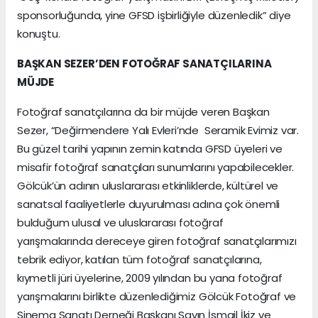
sponsorluğunda, yine GFSD işbirliğiyle düzenledik” diye
konuştu.
BAŞKAN SEZER’DEN FOTOĞRAF SANATÇILARINA
MÜJDE
Fotoğraf sanatçılarına da bir müjde veren Başkan
Sezer, “Değirmendere Yalı Evleri’nde Seramik Evimiz var.
Bu güzel tarihi yapının zemin katında GFSD üyeleri ve
misafir fotoğraf sanatçıları sunumlarını yapabilecekler.
Gölcük’ün adının uluslararası etkinliklerde, kültürel ve
sanatsal faaliyetlerle duyurulması adına çok önemli
bulduğum ulusal ve uluslararası fotoğraf
yarışmalarında dereceye giren fotoğraf sanatçılarımızı
tebrik ediyor, katılan tüm fotoğraf sanatçılarına,
kıymetli jüri üyelerine, 2009 yılından bu yana fotoğraf
yarışmalarını birlikte düzenlediğimiz Gölcük Fotoğraf ve
Sinema Sanatı Derneği Başkanı Sayın İsmail İkiz ve