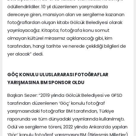
ödüllendirildiler. 10 yıl düzenlenen yarışmalarda
dereceye giren, mansiyon alan ve sergileme kazanan
fotoğraflardan oluşan kitabı Gölcük Belediyesi olarak
yayınlayacağız. Kitapta; fotoğrafa konu somut
olmayan kültürel mirasımız açıklanacağı gibi, kim
tarafından, hangi tarihte ve nerede çekildiği bilgileri de
yer alacak” dedi.
GÖÇ KONULU ULUSLARARASI FOTOĞRAFLAR
YARIŞMASINA BM SPONSOR OLDU
Başkan Sezer: “2019 yılında Gölcük Belediyesi ve GFSD
tarafından düzenlenen ‘Göç’ konulu fotoğraf
yarışmasındaki fotoğraflar BM tarafından, Türkiye
raporunda ve tüm dünyadaki yayınlarında kullanılmıştı.
Ödül ve sergileme töreni, 2022 yılında Ankara’da yapılan
‘Göç’ konulu fotoğraf yarışmasını BM (Birleşmiş Milletler)