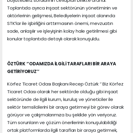
büyütebiliriz sorularının cevapları birlikte arandı.
Toplantıda ayrıca inşaat sektörünün yönetiminin ve
aktörlerinin gelişmesi, Belediyelerin inşaat alanında
STK’lar ile işbirliğini arttırmasının önemi, mevzuatın
sade, anlaşılır ve işleyişinin kolay hale getirilmesi gibi
konular toplantıda detaylı olarak konuşuldu.
ÖZTÜRK ‘’ODAMIZDA İLGİLİ TARAFLARI BİR ARAYA
GETİRİYORUZ’’
Körfez Ticaret Odası Başkanı Recep Öztürk ‘’ Biz Körfez
Ticaret Odası olarak her sektörde olduğu gibi inşaat
sektöründe de ilgili kurum, kuruluş ve yöneticiler ile
sektör temsilcilerini bir araya getirmeyi bir görev olarak
görüyor ve çalışmalarımıza bu şekilde yön veriyoruz.
Tüm sorunların ve çözüm önerilerinin konuşulabildiği
ortak platformlarda ilgili tarafları bir araya getirmek,