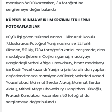
mansiyon ödülü kazanırken, 34 fotoğraf ise
sergilemeye değer bulundu.
KÜRESEL ISINMA VE İKLİM KRİZİNİN ETKİLERİNİ
FOTORAFLADILAR
Büyük ilgi gören “Küresel Isınma - İklim Krizi” konulu
7.Uluslararası Fotoğraf Yarışması’na ise; 22 farklı
ülkeden, 521 kişi, 1784 fotoğrafla katıldı. Yarışmada; altın
madalyayı Şebnem Coşkun, gümüş madalyayı
Bangladeşli Mithail Afrige Chowdhury, bronz madalyayı
ise Kadir Tezel kazandı. Yarışma jürisi tarafından yapılan
değerlendirmede mansiyon ödüllerini; Mehrdad Vahed
Yousefabad, Mahmut Serdar Alakuş, Mahmut Serdar
Alakuş, Mithail Afrige Chowdhury, Cengizhan Türkoğlu,
Prakash Kandakoor kazanırken, 50 fotoğraf da
sergilemeye değer bulundu.