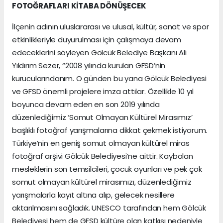
FOTOĞRAFLARI KİTABA DÖNÜŞECEK
İlçenin adının uluslararası ve ulusal, kültür, sanat ve spor
etkinlikleriyle duyurulması için çalışmaya devam
edeceklerini söyleyen Gölcük Belediye Başkanı Ali
Yıldırım Sezer, “2008 yılında kurulan GFSD’nin
kurucularındanım. O günden bu yana Gölcük Belediyesi
ve GFSD önemli projelere imza attılar. Özellikle 10 yıl
boyunca devam eden en son 2019 yılında
düzenlediğimiz ‘Somut Olmayan Kültürel Mirasımız’
başlıklı fotoğraf yarışmalarına dikkat çekmek istiyorum.
Türkiye’nin en geniş somut olmayan kültürel miras
fotoğraf arşivi Gölcük Belediyesi’ne aittir. Kaybolan
mesleklerin son temsilcileri, çocuk oyunları ve pek çok
somut olmayan kültürel mirasımızı, düzenlediğimiz
yarışmalarla kayıt altına alıp, gelecek nesillere
aktarılmasını sağladık. UNESCO tarafından hem Gölcük
Belediyesi hem de GFSD kültüre olan katkısı nedeniyle