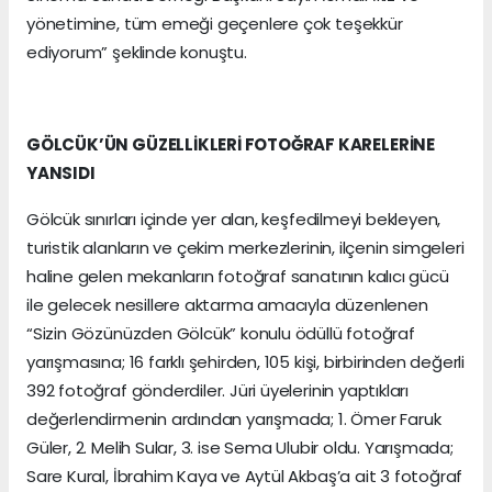
yönetimine, tüm emeği geçenlere çok teşekkür
ediyorum” şeklinde konuştu.
GÖLCÜK’ÜN GÜZELLİKLERİ FOTOĞRAF KARELERİNE
YANSIDI
Gölcük sınırları içinde yer alan, keşfedilmeyi bekleyen,
turistik alanların ve çekim merkezlerinin, ilçenin simgeleri
haline gelen mekanların fotoğraf sanatının kalıcı gücü
ile gelecek nesillere aktarma amacıyla düzenlenen
“Sizin Gözünüzden Gölcük” konulu ödüllü fotoğraf
yarışmasına; 16 farklı şehirden, 105 kişi, birbirinden değerli
392 fotoğraf gönderdiler. Jüri üyelerinin yaptıkları
değerlendirmenin ardından yarışmada; 1. Ömer Faruk
Güler, 2. Melih Sular, 3. ise Sema Ulubir oldu. Yarışmada;
Sare Kural, İbrahim Kaya ve Aytül Akbaş’a ait 3 fotoğraf