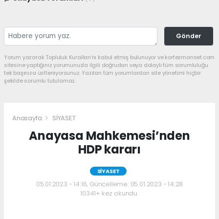
Gönder
Yorum yazarak Topluluk Kuralları’nı kabul etmiş bulunuyor ve korfezmanset.com
sitesine yaptığınız yorumunuzla ilgili doğrudan veya dolaylı tüm sorumluluğu
tek başınıza üstleniyorsunuz. Yazılan tüm yorumlardan site yönetimi hiçbir
şekilde sorumlu tutulamaz.
Anasayfa
SİYASET
Anayasa Mahkemesi’nden
HDP kararı
SİYASET
05.01.2023 - 14:16, Güncelleme: 05.01.2023 - 14:28
10341+ kez okundu.