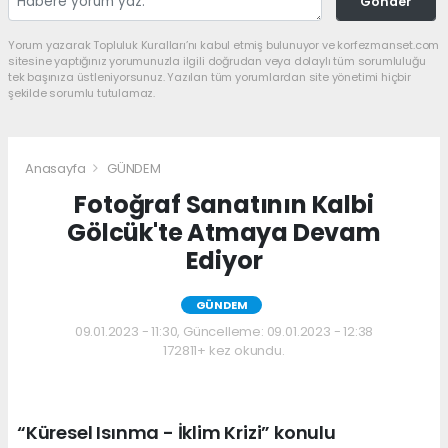
Gönder
Yorum yazarak Topluluk Kuralları’nı kabul etmiş bulunuyor ve korfezmanset.com
sitesine yaptığınız yorumunuzla ilgili doğrudan veya dolaylı tüm sorumluluğu
tek başınıza üstleniyorsunuz. Yazılan tüm yorumlardan site yönetimi hiçbir
şekilde sorumlu tutulamaz.
Anasayfa
GÜNDEM
Fotoğraf Sanatının Kalbi
Gölcük'te Atmaya Devam
Ediyor
GÜNDEM
09.01.2023 - 11:30, Güncelleme: 09.01.2023 - 12:38
172811+ kez okundu.
“Küresel Isınma - İklim Krizi” konulu