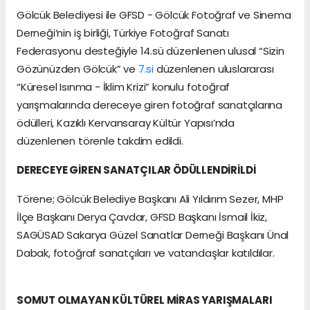
Gölcük Belediyesi ile GFSD - Gölcük Fotoğraf ve Sinema
Derneği’nin iş birliği, Türkiye Fotoğraf Sanatı
Federasyonu desteğiyle 14.sü düzenlenen ulusal “Sizin
Gözünüzden Gölcük” ve
7.si
düzenlenen uluslararası
“Küresel Isınma - İklim Krizi” konulu fotoğraf
yarışmalarında dereceye giren fotoğraf sanatçılarına
ödülleri, Kazıklı Kervansaray Kültür Yapısı’nda
düzenlenen törenle takdim edildi.
DERECEYE GİREN SANATÇILAR ÖDÜLLENDİRİLDİ
Törene; Gölcük Belediye Başkanı Ali Yıldırım Sezer, MHP
İlçe Başkanı Derya Çavdar, GFSD Başkanı İsmail İkiz,
SAGÜSAD Sakarya Güzel Sanatlar Derneği Başkanı Ünal
Dabak, fotoğraf sanatçıları ve vatandaşlar katıldılar.
SOMUT OLMAYAN KÜLTÜREL MİRAS YARIŞMALARI