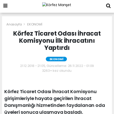
Anasayfa
EKONOMİ
Körfez Ticaret Odası İhracat
Komisyonu İlk İhracatını
Yaptırdı
EKONOMİ
21.12.2018 - 21:05, Güncelleme: 26.11.2022 - 01:09
3263+ kez okundu.
Körfez Ticaret Odası İhracat Komisyonu
girişimleriyle hayata geçirilen İhracat
Danışmanlığı hizmetinden faydalanan oda
üyeleri sonuca ulaşmaya başladı.