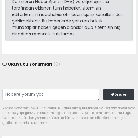
Demirören Haber Ajansı (DHA) ve diğer ajanslar
tarafından eklenen tüm haberler, sitemizin
editörlerinin müdahalesi olmadan ajans kanallarından
çekilmektedir. Bu haberlerde yer alan hukuki
muhataplar haberi geçen ajanslar olup sitemizin hiç
bir editörü sorumlu tutulamaz...
Okuyucu Yorumları
(0)
Gönder
Yorum yazarak Topluluk Kuralları’nı kabul etmiş bulunuyor ve korfezmanset.com
sitesine yaptığınız yorumunuzla ilgili doğrudan veya dolaylı tüm sorumluluğu
tek başınıza üstleniyorsunuz. Yazılan tüm yorumlardan site yönetimi hiçbir
şekilde sorumlu tutulamaz.