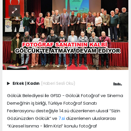
Erkek
|
Kadın
(Haberi Sesli Oku)
Gölcük Belediyesi ile GFSD - Gölcük Fotoğraf ve Sinema
Derneği’nin iş birliği, Türkiye Fotoğraf Sanatı
Federasyonu desteğiyle 14.sü düzenlenen ulusal “Sizin
Gözünüzden Gölcük” ve
7.si
düzenlenen uluslararası
“Küresel Isınma - İklim Krizi” konulu fotoğraf