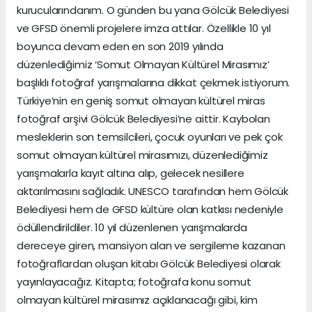
kurucularındanım. O günden bu yana Gölcük Belediyesi
ve GFSD önemli projelere imza attılar. Özellikle 10 yıl
boyunca devam eden en son 2019 yılında
düzenlediğimiz ‘Somut Olmayan Kültürel Mirasımız’
başlıklı fotoğraf yarışmalarına dikkat çekmek istiyorum.
Türkiye’nin en geniş somut olmayan kültürel miras
fotoğraf arşivi Gölcük Belediyesi’ne aittir. Kaybolan
mesleklerin son temsilcileri, çocuk oyunları ve pek çok
somut olmayan kültürel mirasımızı, düzenlediğimiz
yarışmalarla kayıt altına alıp, gelecek nesillere
aktarılmasını sağladık. UNESCO tarafından hem Gölcük
Belediyesi hem de GFSD kültüre olan katkısı nedeniyle
ödüllendirildiler. 10 yıl düzenlenen yarışmalarda
dereceye giren, mansiyon alan ve sergileme kazanan
fotoğraflardan oluşan kitabı Gölcük Belediyesi olarak
yayınlayacağız. Kitapta; fotoğrafa konu somut
olmayan kültürel mirasımız açıklanacağı gibi, kim