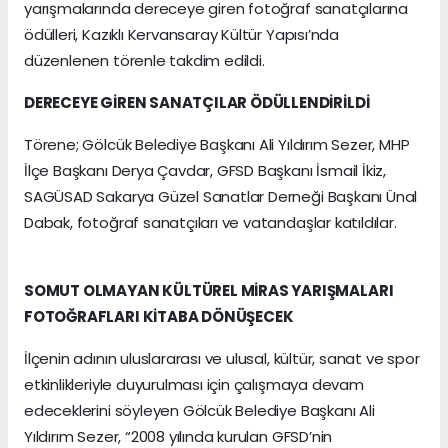
yarışmalarında dereceye giren fotoğraf sanatçılarına
ödülleri, Kazıklı Kervansaray Kültür Yapısı’nda
düzenlenen törenle takdim edildi.
DERECEYE GİREN SANATÇILAR ÖDÜLLENDİRİLDİ
Törene; Gölcük Belediye Başkanı Ali Yıldırım Sezer, MHP
İlçe Başkanı Derya Çavdar, GFSD Başkanı İsmail İkiz,
SAGÜSAD Sakarya Güzel Sanatlar Derneği Başkanı Ünal
Dabak, fotoğraf sanatçıları ve vatandaşlar katıldılar.
SOMUT OLMAYAN KÜLTÜREL MİRAS YARIŞMALARI
FOTOĞRAFLARI KİTABA DÖNÜŞECEK
İlçenin adının uluslararası ve ulusal, kültür, sanat ve spor
etkinlikleriyle duyurulması için çalışmaya devam
edeceklerini söyleyen Gölcük Belediye Başkanı Ali
Yıldırım Sezer, “2008 yılında kurulan GFSD’nin