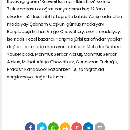
Büyük ilgi gören “Küresel Isınma - İklim Krizi” konulu
7.Uluslararası Fotoğraf Yarışması’na ise; 22 farklı
ülkeden, 521 kişi, 1784 fotoğrafla katıldı. Yarışmada; altın
madalyayı Şebnem Coşkun, gümüş madalyayı
Bangladeşli Mithail Afrige Chowdhury, bronz madalyayı
ise Kadir Tezel kazandı. Yarışma jürisi tarafından yapılan
değerlendirmede mansiyon ödüllerini; Mehrdad Vahed
Yousefabad, Mahmut Serdar Alakuş, Mahmut Serdar
Alakuş, Mithail Afrige Chowdhury, Cengizhan Türkoğlu,
Prakash Kandakoor kazanırken, 50 fotoğraf da
sergilemeye değer bulundu.