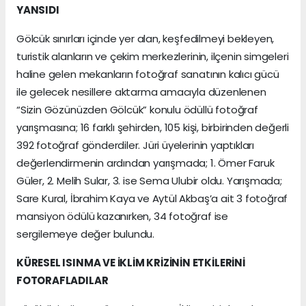
YANSIDI
Gölcük sınırları içinde yer alan, keşfedilmeyi bekleyen,
turistik alanların ve çekim merkezlerinin, ilçenin simgeleri
haline gelen mekanların fotoğraf sanatının kalıcı gücü
ile gelecek nesillere aktarma amacıyla düzenlenen
“Sizin Gözünüzden Gölcük” konulu ödüllü fotoğraf
yarışmasına; 16 farklı şehirden, 105 kişi, birbirinden değerli
392 fotoğraf gönderdiler. Jüri üyelerinin yaptıkları
değerlendirmenin ardından yarışmada; 1. Ömer Faruk
Güler, 2. Melih Sular, 3. ise Sema Ulubir oldu. Yarışmada;
Sare Kural, İbrahim Kaya ve Aytül Akbaş’a ait 3 fotoğraf
mansiyon ödülü kazanırken, 34 fotoğraf ise
sergilemeye değer bulundu.
KÜRESEL ISINMA VE İKLİM KRİZİNİN ETKİLERİNİ
FOTORAFLADILAR