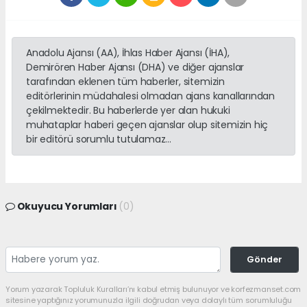
Anadolu Ajansı (AA), İhlas Haber Ajansı (İHA),
Demirören Haber Ajansı (DHA) ve diğer ajanslar
tarafından eklenen tüm haberler, sitemizin
editörlerinin müdahalesi olmadan ajans kanallarından
çekilmektedir. Bu haberlerde yer alan hukuki
muhataplar haberi geçen ajanslar olup sitemizin hiç
bir editörü sorumlu tutulamaz...
Okuyucu Yorumları
(0)
Gönder
Yorum yazarak Topluluk Kuralları’nı kabul etmiş bulunuyor ve korfezmanset.com
sitesine yaptığınız yorumunuzla ilgili doğrudan veya dolaylı tüm sorumluluğu