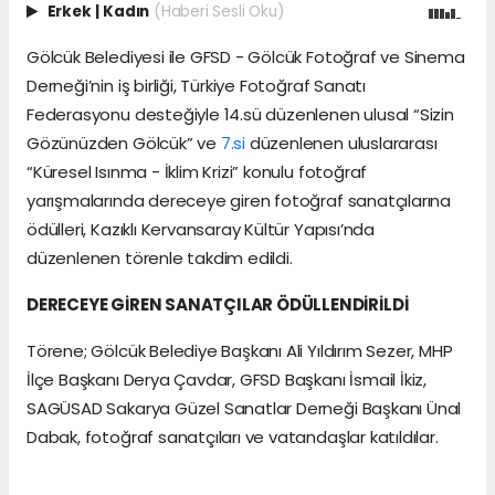
Erkek
|
Kadın
(Haberi Sesli Oku)
Gölcük Belediyesi ile GFSD - Gölcük Fotoğraf ve Sinema
Derneği’nin iş birliği, Türkiye Fotoğraf Sanatı
Federasyonu desteğiyle 14.sü düzenlenen ulusal “Sizin
Gözünüzden Gölcük” ve
7.si
düzenlenen uluslararası
“Küresel Isınma - İklim Krizi” konulu fotoğraf
yarışmalarında dereceye giren fotoğraf sanatçılarına
ödülleri, Kazıklı Kervansaray Kültür Yapısı’nda
düzenlenen törenle takdim edildi.
DERECEYE GİREN SANATÇILAR ÖDÜLLENDİRİLDİ
Törene; Gölcük Belediye Başkanı Ali Yıldırım Sezer, MHP
İlçe Başkanı Derya Çavdar, GFSD Başkanı İsmail İkiz,
SAGÜSAD Sakarya Güzel Sanatlar Derneği Başkanı Ünal
Dabak, fotoğraf sanatçıları ve vatandaşlar katıldılar.