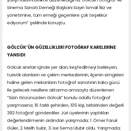
Sinema Sanatı Derneği Başkanı Sayın İsmail İkiz ve
yönetimine, tüm emeği geçenlere çok teşekkür
ediyorum” şeklinde konuştu.
GÖLCÜK’ÜN GÜZELLİKLERİ FOTOĞRAF KARELERİNE
YANSIDI
Gölcük sınırları içinde yer alan, keşfedilmeyi bekleyen,
turistik alanların ve çekim merkezlerinin, ilçenin simgeleri
haline gelen mekanların fotoğraf sanatının kalıcı gücü
ile gelecek nesillere aktarma amacıyla düzenlenen
“Sizin Gözünüzden Gölcük” konulu ödüllü fotoğraf
yarışmasına; 16 farklı şehirden, 105 kişi, birbirinden değerli
392 fotoğraf gönderdiler. Jüri üyelerinin yaptıkları
değerlendirmenin ardından yarışmada; 1. Ömer Faruk
Güler, 2. Melih Sular, 3. ise Sema Ulubir oldu. Yarışmada;