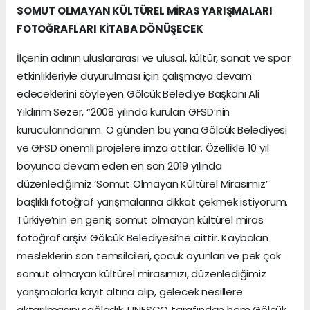
SOMUT OLMAYAN KÜLTÜREL MİRAS YARIŞMALARI
FOTOĞRAFLARI KİTABA DÖNÜŞECEK
İlçenin adının uluslararası ve ulusal, kültür, sanat ve spor
etkinlikleriyle duyurulması için çalışmaya devam
edeceklerini söyleyen Gölcük Belediye Başkanı Ali
Yıldırım Sezer, “2008 yılında kurulan GFSD’nin
kurucularındanım. O günden bu yana Gölcük Belediyesi
ve GFSD önemli projelere imza attılar. Özellikle 10 yıl
boyunca devam eden en son 2019 yılında
düzenlediğimiz ‘Somut Olmayan Kültürel Mirasımız’
başlıklı fotoğraf yarışmalarına dikkat çekmek istiyorum.
Türkiye’nin en geniş somut olmayan kültürel miras
fotoğraf arşivi Gölcük Belediyesi’ne aittir. Kaybolan
mesleklerin son temsilcileri, çocuk oyunları ve pek çok
somut olmayan kültürel mirasımızı, düzenlediğimiz
yarışmalarla kayıt altına alıp, gelecek nesillere
aktarılmasını sağladık. UNESCO tarafından hem Gölcük