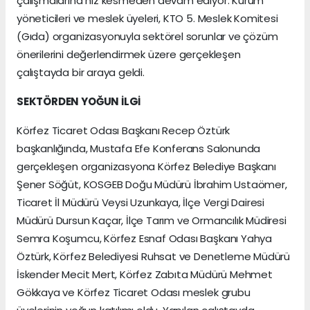
çalışmalarına hız kesmeden devam ediyor. Kurum
yöneticileri ve meslek üyeleri, KTO 5. Meslek Komitesi
(Gıda) organizasyonuyla sektörel sorunlar ve çözüm
önerilerini değerlendirmek üzere gerçekleşen
çalıştayda bir araya geldi.
SEKTÖRDEN YOĞUN İLGİ
Körfez Ticaret Odası Başkanı Recep Öztürk
başkanlığında, Mustafa Efe Konferans Salonunda
gerçekleşen organizasyona Körfez Belediye Başkanı
Şener Söğüt, KOSGEB Doğu Müdürü İbrahim Ustaömer,
Ticaret İl Müdürü Veysi Uzunkaya, İlçe Vergi Dairesi
Müdürü Dursun Kaçar, İlçe Tarım ve Ormancılık Müdiresi
Semra Koşumcu, Körfez Esnaf Odası Başkanı Yahya
Öztürk, Körfez Belediyesi Ruhsat ve Denetleme Müdürü
İskender Mecit Mert, Körfez Zabıta Müdürü Mehmet
Gökkaya ve Körfez Ticaret Odası meslek grubu