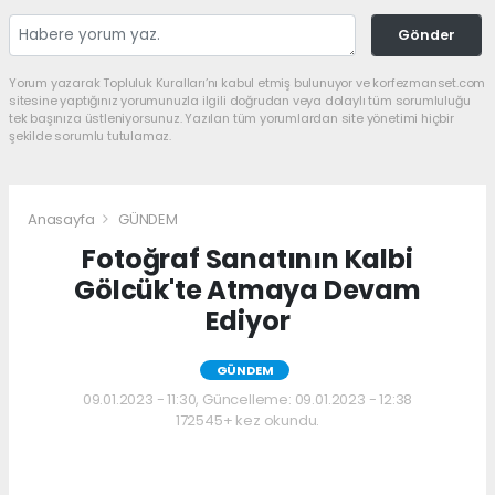
Gönder
Yorum yazarak Topluluk Kuralları’nı kabul etmiş bulunuyor ve korfezmanset.com
sitesine yaptığınız yorumunuzla ilgili doğrudan veya dolaylı tüm sorumluluğu
tek başınıza üstleniyorsunuz. Yazılan tüm yorumlardan site yönetimi hiçbir
şekilde sorumlu tutulamaz.
Anasayfa
GÜNDEM
Fotoğraf Sanatının Kalbi
Gölcük'te Atmaya Devam
Ediyor
GÜNDEM
09.01.2023 - 11:30, Güncelleme: 09.01.2023 - 12:38
172545+ kez okundu.