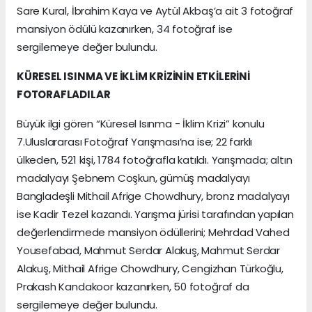
Sare Kural, İbrahim Kaya ve Aytül Akbaş’a ait 3 fotoğraf
mansiyon ödülü kazanırken, 34 fotoğraf ise
sergilemeye değer bulundu.
KÜRESEL ISINMA VE İKLİM KRİZİNİN ETKİLERİNİ
FOTORAFLADILAR
Büyük ilgi gören “Küresel Isınma - İklim Krizi” konulu
7.Uluslararası Fotoğraf Yarışması’na ise; 22 farklı
ülkeden, 521 kişi, 1784 fotoğrafla katıldı. Yarışmada; altın
madalyayı Şebnem Coşkun, gümüş madalyayı
Bangladeşli Mithail Afrige Chowdhury, bronz madalyayı
ise Kadir Tezel kazandı. Yarışma jürisi tarafından yapılan
değerlendirmede mansiyon ödüllerini; Mehrdad Vahed
Yousefabad, Mahmut Serdar Alakuş, Mahmut Serdar
Alakuş, Mithail Afrige Chowdhury, Cengizhan Türkoğlu,
Prakash Kandakoor kazanırken, 50 fotoğraf da
sergilemeye değer bulundu.