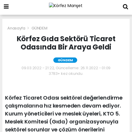
Anasayfa
GÜNDEM
Körfez Gıda Sektörü Ticaret
Odasında Bir Araya Geldi
GÜNDEM
09.03.2022 - 21:22, Güncelleme: 26.11.2022 - 01:09
3783+ kez okundu.
Körfez Ticaret Odası sektörel değerlendirme
çalışmalarına hız kesmeden devam ediyor.
Kurum yöneticileri ve meslek üyeleri, KTO 5.
Meslek Komitesi (Gıda) organizasyonuyla
sektörel sorunlar ve çözüm önerilerini