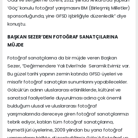
‘Göç’ konulu fotoğraf yarışmasını BM (Birleşmiş Milletler)
sponsorluğunda, yine GFSD işbirliğiyle düzenledik” diye
konuştu.
BAŞKAN SEZER’DEN FOTOĞRAF SANATÇILARINA
MÜJDE
Fotoğraf sanatçılarına da bir müjde veren Başkan
Sezer, “Değirmendere Yalı Evleri’nde Seramik Evimiz var.
Bu güzel tarihi yapının zemin katında GFSD üyeleri ve
misafir fotoğraf sanatçıları sunumlarını yapabilecekler.
Gölcük’ün adının uluslararası etkinliklerde, kültürel ve
sanatsal faaliyetlerle duyurulması adına çok önemli
bulduğum ulusal ve uluslararası fotoğraf
yarışmalarında dereceye giren fotoğraf sanatçılarımızı
tebrik ediyor, katılan tüm fotoğraf sanatçılarına,
kıymetli jüri üyelerine, 2009 yılından bu yana fotoğraf
yarışmalarını birlikte düzenlediğimiz Gölcük Fotoğraf ve