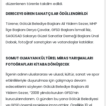
düzenlenen törenle takdim edildi.
DERECEYE GİREN SANATÇILAR ÖDÜLLENDİRİLDİ
Törene; Gölcük Belediye Başkanı Ali Yıldırım Sezer, MHP
İlçe Başkanı Derya Çavdar, GFSD Başkanı İsmail İkiz,
SAGÜSAD Sakarya Güzel Sanatlar Derneği Başkanı Ünal
Dabak, fotoğraf sanatçıları ve vatandaşlar katıldılar.
SOMUT OLMAYAN KÜLTÜREL MİRAS YARIŞMALARI
FOTOĞRAFLARI KİTABA DÖNÜŞECEK
İlçenin adının uluslararası ve ulusal, kültür, sanat ve spor
etkinlikleriyle duyurulması için çalışmaya devam
edeceklerini söyleyen Gölcük Belediye Başkanı Ali
Yıldırım Sezer, “2008 yılında kurulan GFSD’nin
kurucularındanım. O günden bu yana Gölcük Belediyesi
ve GFSD önemli projelere imza attılar. Özellikle 10 yıl