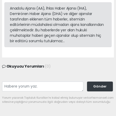
Anadolu Ajansı (AA), İhlas Haber Ajansı (İHA),
Demirören Haber Ajansı (DHA) ve diğer ajanslar
tarafından eklenen tüm haberler, sitemizin
editörlerinin müdahalesi olmadan ajans kanallarından
çekilmektedir. Bu haberlerde yer alan hukuki
muhataplar haberi geçen ajanslar olup sitemizin hiç
bir editörü sorumlu tutulamaz...
Okuyucu Yorumları
(0)
Gönder
Yorum yazarak Topluluk Kuralları’nı kabul etmiş bulunuyor ve korfezmanset.com
sitesine yaptığınız yorumunuzla ilgili doğrudan veya dolaylı tüm sorumluluğu
tek başınıza üstleniyorsunuz. Yazılan tüm yorumlardan site yönetimi hiçbir
şekilde sorumlu tutulamaz.