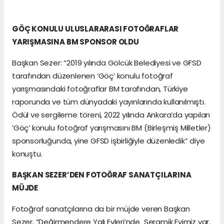
GÖÇ KONULU ULUSLARARASI FOTOĞRAFLAR
YARIŞMASINA BM SPONSOR OLDU
Başkan Sezer: “2019 yılında Gölcük Belediyesi ve GFSD
tarafından düzenlenen ‘Göç’ konulu fotoğraf
yarışmasındaki fotoğraflar BM tarafından, Türkiye
raporunda ve tüm dünyadaki yayınlarında kullanılmıştı.
Ödül ve sergileme töreni, 2022 yılında Ankara’da yapılan
‘Göç’ konulu fotoğraf yarışmasını BM (Birleşmiş Milletler)
sponsorluğunda, yine GFSD işbirliğiyle düzenledik” diye
konuştu.
BAŞKAN SEZER’DEN FOTOĞRAF SANATÇILARINA
MÜJDE
Fotoğraf sanatçılarına da bir müjde veren Başkan
Sezer, “Değirmendere Yalı Evleri’nde Seramik Evimiz var.