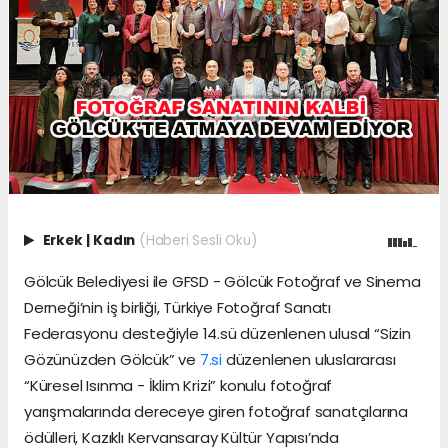
Erkek
|
Kadın
(Haberi Sesli Oku)
Gölcük Belediyesi ile GFSD - Gölcük Fotoğraf ve Sinema
Derneği’nin iş birliği, Türkiye Fotoğraf Sanatı
Federasyonu desteğiyle 14.sü düzenlenen ulusal “Sizin
Gözünüzden Gölcük” ve
7.si
düzenlenen uluslararası
“Küresel Isınma - İklim Krizi” konulu fotoğraf
yarışmalarında dereceye giren fotoğraf sanatçılarına
ödülleri, Kazıklı Kervansaray Kültür Yapısı’nda