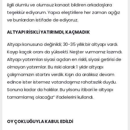
ilgili olumlu ve olumsuz kanaat bildiren arkadaşlara
teşekkür ediyorum. Yapıcı eleştirilere her zaman açığız
ve bunlardan istifade de ediyoruz.
ALTYAPI RİSKLİ YATIRIMDI, KAÇMADIK
Altyapı konusuna değinildi; 30-35 yıllık bir altyapı vardı.
Kayıp kaçak oranı da yüksekti. Neşter vurmamız lazımdı.
Altyapı yatırımları siyasi açıdan en riskli, siyasi getirisi de
olmayan yatırımlar. Bu riski alarak 1 yıldır altyapı
çalışmamızın startını verdik. Kışın da aralıksız devam
edince ister istemez vatandaşımız rahatsızlık duydu.
Sonuna kadar da haklılar. Bu yılsonu itibari le altyapı
tamamlamış olacağız” ifadelerini kullandı.
OY ÇOKLUĞUYLA KABUL EDİLDİ