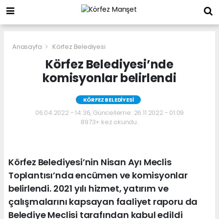
Anasayfa
Körfez Belediyesi
Körfez Belediyesi’nde
komisyonlar belirlendi
KÖRFEZ BELEDIYESI
06.04.2022 - 14:36, Güncelleme: 26.11.2022 - 01:09
8973+ kez okundu.
Körfez Belediyesi’nin Nisan Ayı Meclis
Toplantısı’nda encümen ve komisyonlar
belirlendi. 2021 yılı hizmet, yatırım ve
çalışmalarını kapsayan faaliyet raporu da
Belediye Meclisi tarafından kabul edildi