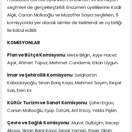
seçimleri de gerçekleştirildi. Encümen üyeliklerine Kadir
Alçık, Canan Mollaoğlu ve Muzaffer Sayıcı seçilirken, 6
komisyonda yer alacak isimler de belirlendi ve oy birliği
ile kabul edildi.
KOMİSYONLAR
Plan ve Bütçe Komisyonu
: Mete Bilgin, Ayşe Hacet
Aşar, Ahmet Topuz, Mehmet Candemir, Erkan Uygun.
İmar ve Şehircilik Komisyonu
: Selahattin
Kabadayıoğlu, Sinan Barış Kaya, Mehmet Sayım, Reşat
Sarı, Eren Kır.
Kültür Turizm ve Sanat Komisyonu
: Şahin Ergün,
Canan Mollaoğlu, Eyüp Öztürk, Arif Ersoy, Yelda Pişkin.
Çevre ve Sağlık Komisyonu:
Murat Gülbiçim, Recep
Akova, Sinan Barış Kaya, Sevgi Yaman, Enver Okan.