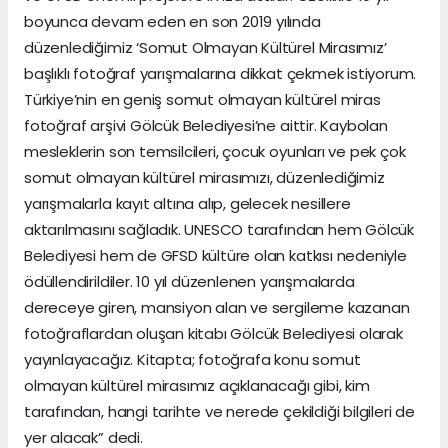
boyunca devam eden en son 2019 yılında
düzenlediğimiz ‘Somut Olmayan Kültürel Mirasımız’
başlıklı fotoğraf yarışmalarına dikkat çekmek istiyorum.
Türkiye’nin en geniş somut olmayan kültürel miras
fotoğraf arşivi Gölcük Belediyesi’ne aittir. Kaybolan
mesleklerin son temsilcileri, çocuk oyunları ve pek çok
somut olmayan kültürel mirasımızı, düzenlediğimiz
yarışmalarla kayıt altına alıp, gelecek nesillere
aktarılmasını sağladık. UNESCO tarafından hem Gölcük
Belediyesi hem de GFSD kültüre olan katkısı nedeniyle
ödüllendirildiler. 10 yıl düzenlenen yarışmalarda
dereceye giren, mansiyon alan ve sergileme kazanan
fotoğraflardan oluşan kitabı Gölcük Belediyesi olarak
yayınlayacağız. Kitapta; fotoğrafa konu somut
olmayan kültürel mirasımız açıklanacağı gibi, kim
tarafından, hangi tarihte ve nerede çekildiği bilgileri de
yer alacak” dedi.