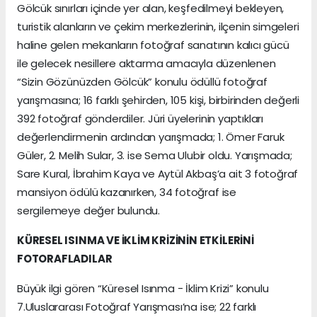
Gölcük sınırları içinde yer alan, keşfedilmeyi bekleyen,
turistik alanların ve çekim merkezlerinin, ilçenin simgeleri
haline gelen mekanların fotoğraf sanatının kalıcı gücü
ile gelecek nesillere aktarma amacıyla düzenlenen
“Sizin Gözünüzden Gölcük” konulu ödüllü fotoğraf
yarışmasına; 16 farklı şehirden, 105 kişi, birbirinden değerli
392 fotoğraf gönderdiler. Jüri üyelerinin yaptıkları
değerlendirmenin ardından yarışmada; 1. Ömer Faruk
Güler, 2. Melih Sular, 3. ise Sema Ulubir oldu. Yarışmada;
Sare Kural, İbrahim Kaya ve Aytül Akbaş’a ait 3 fotoğraf
mansiyon ödülü kazanırken, 34 fotoğraf ise
sergilemeye değer bulundu.
KÜRESEL ISINMA VE İKLİM KRİZİNİN ETKİLERİNİ
FOTORAFLADILAR
Büyük ilgi gören “Küresel Isınma - İklim Krizi” konulu
7.Uluslararası Fotoğraf Yarışması’na ise; 22 farklı