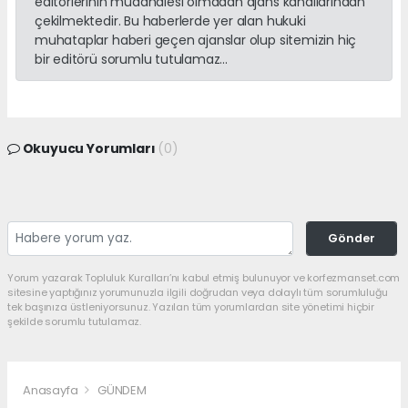
editörlerinin müdahalesi olmadan ajans kanallarından
çekilmektedir. Bu haberlerde yer alan hukuki
muhataplar haberi geçen ajanslar olup sitemizin hiç
bir editörü sorumlu tutulamaz...
Okuyucu Yorumları
(0)
Gönder
Yorum yazarak Topluluk Kuralları’nı kabul etmiş bulunuyor ve korfezmanset.com
sitesine yaptığınız yorumunuzla ilgili doğrudan veya dolaylı tüm sorumluluğu
tek başınıza üstleniyorsunuz. Yazılan tüm yorumlardan site yönetimi hiçbir
şekilde sorumlu tutulamaz.
Anasayfa
GÜNDEM