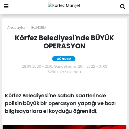
Anasayfa
GÜNDEM
Körfez Belediyesi'nde BÜYÜK
OPERASYON
GÜNDEM
28.09.2020 - 21:16, Güncelleme: 26.11.2022 - 01:09
5280+ kez okundu.
Körfez Belediyesi'ne sabah saatlerinde
polisin büyük bir operasyon yaptığı ve bazı
bilgisayarlara el koyduğu öğrenildi.