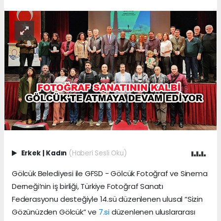
Erkek
|
Kadın
(Haberi Sesli Oku)
Gölcük Belediyesi ile GFSD - Gölcük Fotoğraf ve Sinema
Derneği’nin iş birliği, Türkiye Fotoğraf Sanatı
Federasyonu desteğiyle 14.sü düzenlenen ulusal “Sizin
Gözünüzden Gölcük” ve
7.si
düzenlenen uluslararası