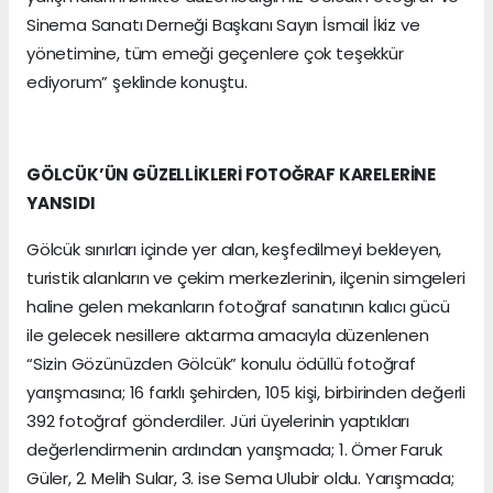
Sinema Sanatı Derneği Başkanı Sayın İsmail İkiz ve
yönetimine, tüm emeği geçenlere çok teşekkür
ediyorum” şeklinde konuştu.
GÖLCÜK’ÜN GÜZELLİKLERİ FOTOĞRAF KARELERİNE
YANSIDI
Gölcük sınırları içinde yer alan, keşfedilmeyi bekleyen,
turistik alanların ve çekim merkezlerinin, ilçenin simgeleri
haline gelen mekanların fotoğraf sanatının kalıcı gücü
ile gelecek nesillere aktarma amacıyla düzenlenen
“Sizin Gözünüzden Gölcük” konulu ödüllü fotoğraf
yarışmasına; 16 farklı şehirden, 105 kişi, birbirinden değerli
392 fotoğraf gönderdiler. Jüri üyelerinin yaptıkları
değerlendirmenin ardından yarışmada; 1. Ömer Faruk
Güler, 2. Melih Sular, 3. ise Sema Ulubir oldu. Yarışmada;