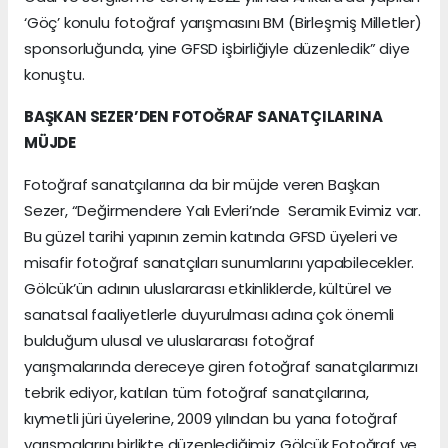
‘Göç’ konulu fotoğraf yarışmasını BM (Birleşmiş Milletler)
sponsorluğunda, yine GFSD işbirliğiyle düzenledik” diye
konuştu.
BAŞKAN SEZER’DEN FOTOĞRAF SANATÇILARINA
MÜJDE
Fotoğraf sanatçılarına da bir müjde veren Başkan
Sezer, “Değirmendere Yalı Evleri’nde Seramik Evimiz var.
Bu güzel tarihi yapının zemin katında GFSD üyeleri ve
misafir fotoğraf sanatçıları sunumlarını yapabilecekler.
Gölcük’ün adının uluslararası etkinliklerde, kültürel ve
sanatsal faaliyetlerle duyurulması adına çok önemli
bulduğum ulusal ve uluslararası fotoğraf
yarışmalarında dereceye giren fotoğraf sanatçılarımızı
tebrik ediyor, katılan tüm fotoğraf sanatçılarına,
kıymetli jüri üyelerine, 2009 yılından bu yana fotoğraf
yarışmalarını birlikte düzenlediğimiz Gölcük Fotoğraf ve