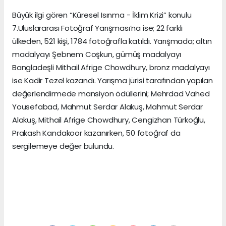
Büyük ilgi gören “Küresel Isınma - İklim Krizi” konulu
7.Uluslararası Fotoğraf Yarışması’na ise; 22 farklı
ülkeden, 521 kişi, 1784 fotoğrafla katıldı. Yarışmada; altın
madalyayı Şebnem Coşkun, gümüş madalyayı
Bangladeşli Mithail Afrige Chowdhury, bronz madalyayı
ise Kadir Tezel kazandı. Yarışma jürisi tarafından yapılan
değerlendirmede mansiyon ödüllerini; Mehrdad Vahed
Yousefabad, Mahmut Serdar Alakuş, Mahmut Serdar
Alakuş, Mithail Afrige Chowdhury, Cengizhan Türkoğlu,
Prakash Kandakoor kazanırken, 50 fotoğraf da
sergilemeye değer bulundu.