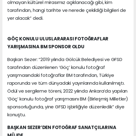
olmayan kültürel mirasımız açıklanacağı gibi, kim
tarafından, hangi tarihte ve nerede çekildiği bilgileri de
yer alacak” dedi.
GÖÇ KONULU ULUSLARARASI FOTOĞRAFLAR
YARIŞMASINA BM SPONSOR OLDU
Başkan Sezer: “2019 yılında Gölcük Belediyesi ve GFSD
tarafından düzenlenen ‘Göç’ konulu fotoğraf
yarışmasındaki fotoğraflar BM tarafından, Türkiye
raporunda ve tüm dünyadaki yayınlarında kullanılmıştı.
Ödül ve sergileme töreni, 2022 yılında Ankara’da yapılan
‘Göç’ konulu fotoğraf yarışmasını BM (Birleşmiş Milletler)
sponsorluğunda, yine GFSD işbirliğiyle düzenledik” diye
konuştu.
BAŞKAN SEZER’DEN FOTOĞRAF SANATÇILARINA
MÜJDE