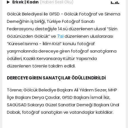
Erkek
|
Kadın
(Haberi Sesli Oku)
Gölcük Belediyesi ile GFSD - Gölcük Fotoğraf ve Sinema
Derneği’nin iş birliği, Türkiye Fotoğraf Sanatı
Federasyonu desteğiyle 14.sü düzenlenen ulusal “Sizin
Gözünüzden Gölcük” ve
7.si
düzenlenen uluslararası
“Küresel Isınma - İklim Krizi” konulu fotoğraf
yarışmalarında dereceye giren fotoğraf sanatçılarına
ödülleri, Kazıklı Kervansaray Kültür Yapısı’nda
düzenlenen törenle takdim edildi.
DERECEYE GİREN SANATÇILAR ÖDÜLLENDİRİLDİ
Törene; Gölcük Belediye Başkanı Ali Yıldırım Sezer, MHP
İlçe Başkanı Derya Çavdar, GFSD Başkanı İsmail İkiz,
SAGÜSAD Sakarya Güzel Sanatlar Derneği Başkanı Ünal
Dabak, fotoğraf sanatçıları ve vatandaşlar katıldılar.