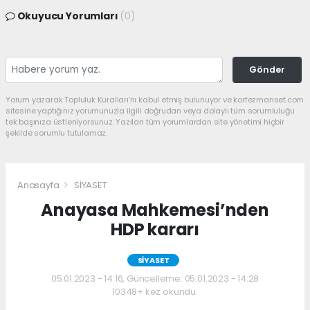
Okuyucu Yorumları
(0)
Gönder
Yorum yazarak Topluluk Kuralları’nı kabul etmiş bulunuyor ve korfezmanset.com
sitesine yaptığınız yorumunuzla ilgili doğrudan veya dolaylı tüm sorumluluğu
tek başınıza üstleniyorsunuz. Yazılan tüm yorumlardan site yönetimi hiçbir
şekilde sorumlu tutulamaz.
Anasayfa
SİYASET
Anayasa Mahkemesi’nden
HDP kararı
SİYASET
05.01.2023 - 14:16, Güncelleme: 05.01.2023 - 14:28
10348+ kez okundu.