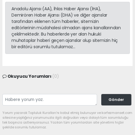
Anadolu Ajansı (AA), İhlas Haber Ajansı (İHA),
Demirören Haber Ajansı (DHA) ve diğer ajanslar
tarafından eklenen tüm haberler, sitemizin
editörlerinin müdahalesi olmadan ajans kanallarından
çekilmektedir. Bu haberlerde yer alan hukuki
muhataplar haberi geçen ajanslar olup sitemizin hiç
bir editörü sorumlu tutulamaz...
Okuyucu Yorumları
(0)
Gönder
Yorum yazarak Topluluk Kuralları’nı kabul etmiş bulunuyor ve korfezmanset.com
sitesine yaptığınız yorumunuzla ilgili doğrudan veya dolaylı tüm sorumluluğu
tek başınıza üstleniyorsunuz. Yazılan tüm yorumlardan site yönetimi hiçbir
şekilde sorumlu tutulamaz.