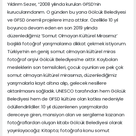
Yıldırım Sezer, “2008 yılında kurulan GFSD’nin
kurucularındanım. O günden bu yana Gölcük Belediyesi
ve GFSD önemli projelere imza attılar. Özellikle 10 yıl
boyunca devam eden en son 2019 yılında
düzenlediğimiz ‘Somut Olmayan Kültürel Mirasımız’
başlıklı fotoğraf yarışmalarına dikkat çekmek istiyorum.
Türkiye’nin en geniş somut olmayan kültürel miras
fotoğraf arşivi Gölcük Belediyesi’ne aittir. Kaybolan
mesleklerin son temsilcileri, çocuk oyunları ve pek çok
somut olmayan kültürel mirasımızı, düzenlediğimiz
yarışmalarla kayıt altına alıp, gelecek nesillere
aktarılmasını sağladık. UNESCO tarafından hem Gölcük
Belediyesi hem de GFSD kültüre olan katkısı nedeniyle
ödüllendirildiler. 10 yıl düzenlenen yarışmalarda
dereceye giren, mansiyon alan ve sergileme kazanan
fotoğraflardan oluşan kitabı Gölcük Belediyesi olarak
yayınlayacağız. Kitapta; fotoğrafa konu somut