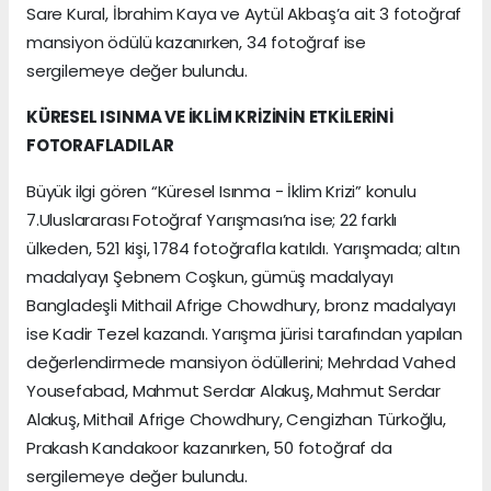
Sare Kural, İbrahim Kaya ve Aytül Akbaş’a ait 3 fotoğraf
mansiyon ödülü kazanırken, 34 fotoğraf ise
sergilemeye değer bulundu.
KÜRESEL ISINMA VE İKLİM KRİZİNİN ETKİLERİNİ
FOTORAFLADILAR
Büyük ilgi gören “Küresel Isınma - İklim Krizi” konulu
7.Uluslararası Fotoğraf Yarışması’na ise; 22 farklı
ülkeden, 521 kişi, 1784 fotoğrafla katıldı. Yarışmada; altın
madalyayı Şebnem Coşkun, gümüş madalyayı
Bangladeşli Mithail Afrige Chowdhury, bronz madalyayı
ise Kadir Tezel kazandı. Yarışma jürisi tarafından yapılan
değerlendirmede mansiyon ödüllerini; Mehrdad Vahed
Yousefabad, Mahmut Serdar Alakuş, Mahmut Serdar
Alakuş, Mithail Afrige Chowdhury, Cengizhan Türkoğlu,
Prakash Kandakoor kazanırken, 50 fotoğraf da
sergilemeye değer bulundu.