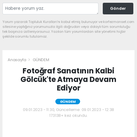
Gönder
Yorum yazarak Topluluk Kuralları’nı kabul etmiş bulunuyor ve korfezmanset.com
sitesine yaptığınız yorumunuzla ilgili doğrudan veya dolaylı tüm sorumluluğu
tek başınıza üstleniyorsunuz. Yazılan tüm yorumlardan site yönetimi hiçbir
şekilde sorumlu tutulamaz.
Anasayfa
GÜNDEM
Fotoğraf Sanatının Kalbi
Gölcük'te Atmaya Devam
Ediyor
GÜNDEM
09.01.2023 - 11:30, Güncelleme: 09.01.2023 - 12:38
173138+ kez okundu.