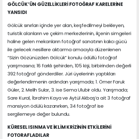
GÖLCÜK’ÜN GÜZELLİKLERİ FOTOĞRAF KARELERİNE
YANSIDI
Gölcük sınırları içinde yer alan, keşfedilmeyi bekleyen,
turistik alanların ve çekim merkezlerinin, ilçenin simgeleri
haline gelen mekanların fotoğraf sanatının kalıcı gücü
ile gelecek nesillere aktarma amacıyla düzenlenen
“Sizin Gözünüzden Gölcük” konulu ödüllü fotoğraf
yarışmasına; 16 farklı şehirden, 105 kişi, birbirinden değerli
392 fotoğraf gönderdiler. Jüri üyelerinin yaptıkları
değerlendirmenin ardından yarışmada; 1. Ömer Faruk
Güler, 2. Melih Sular, 3. ise Sema Ulubir oldu. Yarışmada;
Sare Kural, İbrahim Kaya ve Aytül Akbaş’a ait 3 fotoğraf
mansiyon ödülü kazanırken, 34 fotoğraf ise
sergilemeye değer bulundu.
KÜRESEL ISINMA VE İKLİM KRİZİNİN ETKİLERİNİ
FOTORAFLADILAR