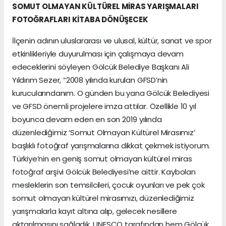
SOMUT OLMAYAN KÜLTÜREL MİRAS YARIŞMALARI
FOTOĞRAFLARI KİTABA DÖNÜŞECEK
İlçenin adının uluslararası ve ulusal, kültür, sanat ve spor
etkinlikleriyle duyurulması için çalışmaya devam
edeceklerini söyleyen Gölcük Belediye Başkanı Ali
Yıldırım Sezer, “2008 yılında kurulan GFSD’nin
kurucularındanım. O günden bu yana Gölcük Belediyesi
ve GFSD önemli projelere imza attılar. Özellikle 10 yıl
boyunca devam eden en son 2019 yılında
düzenlediğimiz ‘Somut Olmayan Kültürel Mirasımız’
başlıklı fotoğraf yarışmalarına dikkat çekmek istiyorum.
Türkiye’nin en geniş somut olmayan kültürel miras
fotoğraf arşivi Gölcük Belediyesi’ne aittir. Kaybolan
mesleklerin son temsilcileri, çocuk oyunları ve pek çok
somut olmayan kültürel mirasımızı, düzenlediğimiz
yarışmalarla kayıt altına alıp, gelecek nesillere
aktarılmasını sağladık. UNESCO tarafından hem Gölcük