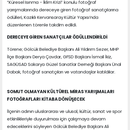
“Küresel Isınma - İklim Krizi” konulu fotoğraf
yarışmalarında dereceye giren fotoğraf sanatçılarına
ödülleri, Kazıklı Kervansaray Kültür Yapısı’nda
düzenlenen törenle takdim edildi.
DERECEYE GİREN SANATÇILAR ÖDÜLLENDİRİLDİ
Törene; Gölcük Belediye Başkanı Ali Yıldırım Sezer, MHP
İlçe Başkanı Derya Çavdar, GFSD Başkanı İsmail İkiz,
SAGÜSAD Sakarya Güzel Sanatlar Derneği Başkanı Ünal
Dabak, fotoğraf sanatçıları ve vatandaşlar katıldılar.
SOMUT OLMAYAN KÜLTÜREL MİRAS YARIŞMALARI
FOTOĞRAFLARI KİTABA DÖNÜŞECEK
İlçenin adının uluslararası ve ulusal, kültür, sanat ve spor
etkinlikleriyle duyurulması için çalışmaya devam
edeceklerini söyleyen Gölcük Belediye Başkanı Ali