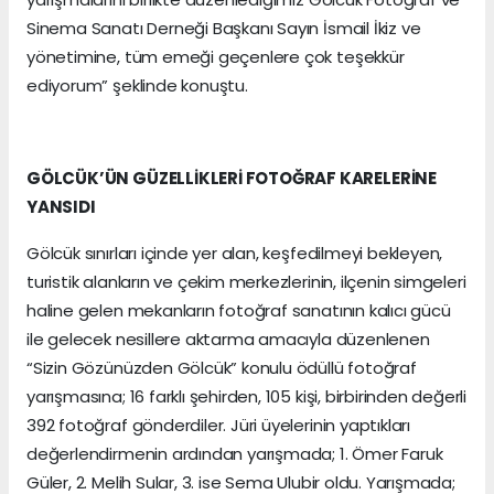
Sinema Sanatı Derneği Başkanı Sayın İsmail İkiz ve
yönetimine, tüm emeği geçenlere çok teşekkür
ediyorum” şeklinde konuştu.
GÖLCÜK’ÜN GÜZELLİKLERİ FOTOĞRAF KARELERİNE
YANSIDI
Gölcük sınırları içinde yer alan, keşfedilmeyi bekleyen,
turistik alanların ve çekim merkezlerinin, ilçenin simgeleri
haline gelen mekanların fotoğraf sanatının kalıcı gücü
ile gelecek nesillere aktarma amacıyla düzenlenen
“Sizin Gözünüzden Gölcük” konulu ödüllü fotoğraf
yarışmasına; 16 farklı şehirden, 105 kişi, birbirinden değerli
392 fotoğraf gönderdiler. Jüri üyelerinin yaptıkları
değerlendirmenin ardından yarışmada; 1. Ömer Faruk
Güler, 2. Melih Sular, 3. ise Sema Ulubir oldu. Yarışmada;