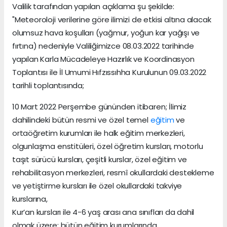
Valilik tarafından yapılan açıklama şu şekilde:
"Meteoroloji verilerine göre ilimizi de etkisi altına alacak
olumsuz hava koşulları (yağmur, yoğun kar yağışı ve
fırtına) nedeniyle Valiliğimizce 08.03.2022 tarihinde
yapılan Karla Mücadeleye Hazırlık ve Koordinasyon
Toplantısı ile İl Umumi Hıfzıssıhha Kurulunun 09.03.2022
tarihli toplantısında;
10 Mart 2022 Perşembe gününden itibaren; İlimiz
dahilindeki bütün resmi ve özel temel
eğitim
ve
ortaöğretim kurumları ile halk eğitim merkezleri,
olgunlaşma enstitüleri, özel öğretim kursları, motorlu
taşıt sürücü kursları, çeşitli kurslar, özel eğitim ve
rehabilitasyon merkezleri, resmî okullardaki destekleme
ve yetiştirme kursları ile özel okullardaki takviye
kurslarına,
Kur’an kursları ile 4-6 yaş arası ana sınıfları da dahil
olmak üzere; bütün eğitim kurumlarında