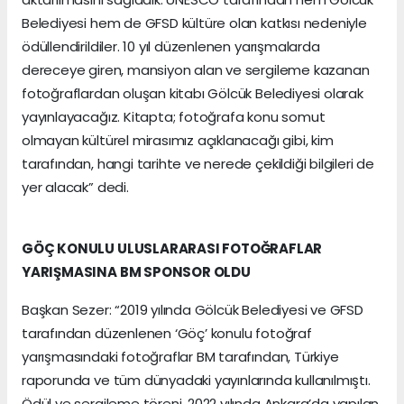
Belediyesi hem de GFSD kültüre olan katkısı nedeniyle
ödüllendirildiler. 10 yıl düzenlenen yarışmalarda
dereceye giren, mansiyon alan ve sergileme kazanan
fotoğraflardan oluşan kitabı Gölcük Belediyesi olarak
yayınlayacağız. Kitapta; fotoğrafa konu somut
olmayan kültürel mirasımız açıklanacağı gibi, kim
tarafından, hangi tarihte ve nerede çekildiği bilgileri de
yer alacak” dedi.
GÖÇ KONULU ULUSLARARASI FOTOĞRAFLAR
YARIŞMASINA BM SPONSOR OLDU
Başkan Sezer: “2019 yılında Gölcük Belediyesi ve GFSD
tarafından düzenlenen ‘Göç’ konulu fotoğraf
yarışmasındaki fotoğraflar BM tarafından, Türkiye
raporunda ve tüm dünyadaki yayınlarında kullanılmıştı.
Ödül ve sergileme töreni, 2022 yılında Ankara’da yapılan