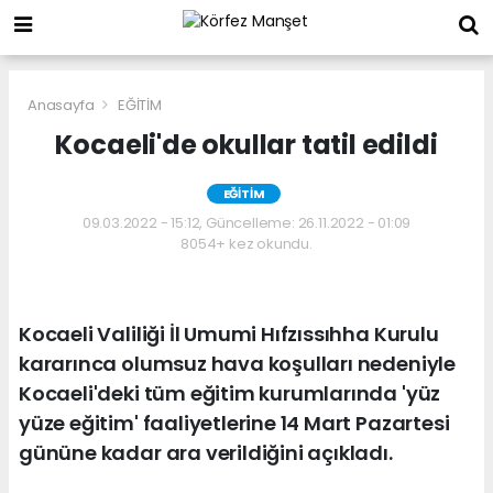
Anasayfa
EĞİTİM
Kocaeli'de okullar tatil edildi
EĞİTİM
09.03.2022 - 15:12, Güncelleme: 26.11.2022 - 01:09
8054+ kez okundu.
Kocaeli Valiliği İl Umumi Hıfzıssıhha Kurulu
kararınca olumsuz hava koşulları nedeniyle
Kocaeli'deki tüm eğitim kurumlarında 'yüz
yüze eğitim' faaliyetlerine 14 Mart Pazartesi
gününe kadar ara verildiğini açıkladı.