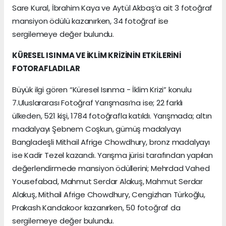
Sare Kural, İbrahim Kaya ve Aytül Akbaş’a ait 3 fotoğraf
mansiyon ödülü kazanırken, 34 fotoğraf ise
sergilemeye değer bulundu.
KÜRESEL ISINMA VE İKLİM KRİZİNİN ETKİLERİNİ
FOTORAFLADILAR
Büyük ilgi gören “Küresel Isınma - İklim Krizi” konulu
7.Uluslararası Fotoğraf Yarışması’na ise; 22 farklı
ülkeden, 521 kişi, 1784 fotoğrafla katıldı. Yarışmada; altın
madalyayı Şebnem Coşkun, gümüş madalyayı
Bangladeşli Mithail Afrige Chowdhury, bronz madalyayı
ise Kadir Tezel kazandı. Yarışma jürisi tarafından yapılan
değerlendirmede mansiyon ödüllerini; Mehrdad Vahed
Yousefabad, Mahmut Serdar Alakuş, Mahmut Serdar
Alakuş, Mithail Afrige Chowdhury, Cengizhan Türkoğlu,
Prakash Kandakoor kazanırken, 50 fotoğraf da
sergilemeye değer bulundu.