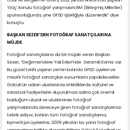
‘Göç’ konulu fotoğraf yarışmasını BM (Birleşmiş Milletler)
sponsorluğunda, yine GFSD işbirliğiyle düzenledik” diye
konuştu.
BAŞKAN SEZER’DEN FOTOĞRAF SANATÇILARINA
MÜJDE
Fotoğraf sanatçılarına da bir müjde veren Başkan
Sezer, “Değirmendere Yalı Evleri’nde Seramik Evimiz var.
Bu güzel tarihi yapının zemin katında GFSD üyeleri ve
misafir fotoğraf sanatçıları sunumlarını yapabilecekler.
Gölcük’ün adının uluslararası etkinliklerde, kültürel ve
sanatsal faaliyetlerle duyurulması adına çok önemli
bulduğum ulusal ve uluslararası fotoğraf
yarışmalarında dereceye giren fotoğraf sanatçılarımızı
tebrik ediyor, katılan tüm fotoğraf sanatçılarına,
kıymetli jüri üyelerine, 2009 yılından bu yana fotoğraf
yarışmalarını birlikte düzenlediğimiz Gölcük Fotoğraf ve