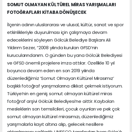
SOMUT OLMAYAN KÜLTÜREL MİRAS YARIŞMALARI
FOTOĞRAFLARI KİTABA DÖNÜŞECEK
İlçenin adının uluslararası ve ulusal, kültür, sanat ve spor
etkinlikleriyle duyurulması için çalışmaya devam
edeceklerini söyleyen Gölcük Belediye Başkanı Ali
Yıldırım Sezer, “2008 yılında kurulan GFSD’nin
kurucularındanım. O günden bu yana Gölcük Belediyesi
ve GFSD önemli projelere imza attılar. Özellikle 10 yıl
boyunca devam eden en son 2019 yılında
düzenlediğimiz ‘Somut Olmayan Kültürel Mirasımız’
başlıklı fotoğraf yarışmalarına dikkat çekmek istiyorum.
Türkiye’nin en geniş somut olmayan kültürel miras
fotoğraf arşivi Gölcük Belediyesi’ne aittir. Kaybolan
mesleklerin son temsilcileri, çocuk oyunları ve pek çok
somut olmayan kültürel mirasımızı, düzenlediğimiz
yarışmalarla kayıt altına alıp, gelecek nesillere
aktarılmasını sağladık. UNESCO tarafından hem Gölcük