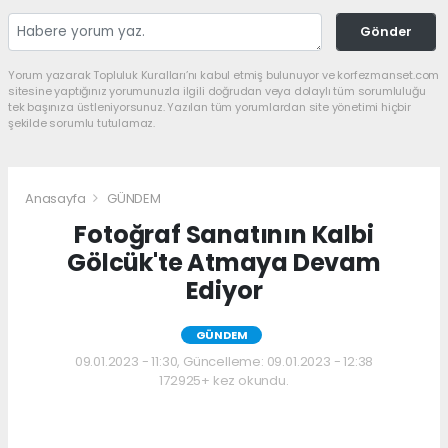
Gönder
Yorum yazarak Topluluk Kuralları’nı kabul etmiş bulunuyor ve korfezmanset.com
sitesine yaptığınız yorumunuzla ilgili doğrudan veya dolaylı tüm sorumluluğu
tek başınıza üstleniyorsunuz. Yazılan tüm yorumlardan site yönetimi hiçbir
şekilde sorumlu tutulamaz.
Anasayfa
GÜNDEM
Fotoğraf Sanatının Kalbi
Gölcük'te Atmaya Devam
Ediyor
GÜNDEM
09.01.2023 - 11:30, Güncelleme: 09.01.2023 - 12:38
172925+ kez okundu.