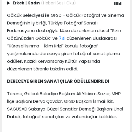
Erkek
|
Kadın
(Haberi Sesli Oku)
Gölcük Belediyesi ile GFSD - Gölcük Fotoğraf ve Sinema
Derneği’nin iş birliği, Türkiye Fotoğraf Sanatı
Federasyonu desteğiyle 14.sü düzenlenen ulusal “Sizin
Gözünüzden Gölcük” ve
7.si
düzenlenen uluslararası
“Küresel Isınma - İklim Krizi” konulu fotoğraf
yarışmalarında dereceye giren fotoğraf sanatçılarına
ödülleri, Kazıklı Kervansaray Kültür Yapısı’nda
düzenlenen törenle takdim edildi.
DERECEYE GİREN SANATÇILAR ÖDÜLLENDİRİLDİ
Törene; Gölcük Belediye Başkanı Ali Yıldırım Sezer, MHP
İlçe Başkanı Derya Çavdar, GFSD Başkanı İsmail İkiz,
SAGÜSAD Sakarya Güzel Sanatlar Derneği Başkanı Ünal
Dabak, fotoğraf sanatçıları ve vatandaşlar katıldılar.