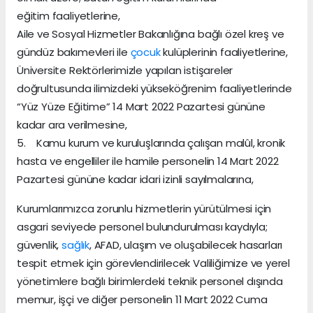
eğitim faaliyetlerine,
Aile ve Sosyal Hizmetler Bakanlığına bağlı özel kreş ve
gündüz bakımevleri ile
çocuk
kulüplerinin faaliyetlerine,
Üniversite Rektörlerimizle yapılan istişareler
doğrultusunda ilimizdeki yükseköğrenim faaliyetlerinde
“Yüz Yüze Eğitime” 14 Mart 2022 Pazartesi gününe
kadar ara verilmesine,
5. Kamu kurum ve kuruluşlarında çalışan malûl, kronik
hasta ve engelliler ile hamile personelin 14 Mart 2022
Pazartesi gününe kadar idari izinli sayılmalarına,
Kurumlarımızca zorunlu hizmetlerin yürütülmesi için
asgari seviyede personel bulundurulması kaydıyla;
güvenlik,
sağlık
, AFAD, ulaşım ve oluşabilecek hasarları
tespit etmek için görevlendirilecek Valiliğimize ve yerel
yönetimlere bağlı birimlerdeki teknik personel dışında
memur, işçi ve diğer personelin 11 Mart 2022 Cuma