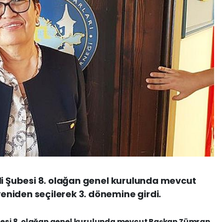
li Şubesi 8. olağan genel kurulunda mevcut
niden seçilerek 3. dönemine girdi.
ubesi 8. olağan genel kurulunda mevcut Başkan Zümran