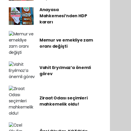
Anayasa
Mahkemesi’nden HDP
kararı
Memur ve emekliye zam
oranı değişti
Vahit Eryılmaz’a önemli
görev
Ziraat Odası seçimleri
mahkemelik oldu!