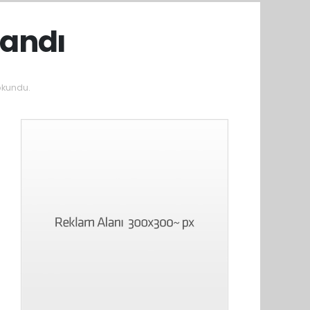
landı
okundu.