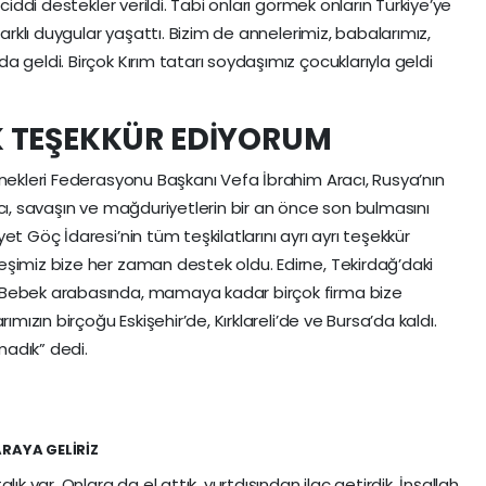
ciddi destekler verildi. Tabi onları görmek onların Türkiye’ye
farklı duygular yaşattı. Bizim de annelerimiz, babalarımız,
 geldi. Birçok Kırım tatarı soydaşımız çocuklarıyla geldi
K TEŞEKKÜR EDİYORUM
rnekleri Federasyonu Başkanı Vefa İbrahim Aracı, Rusya’nın
cı, savaşın ve mağduriyetlerin bir an önce son bulmasını
t Göç İdaresi’nin tüm teşkilatlarını ayrı ayrı teşekkür
şimiz bize her zaman destek oldu. Edirne, Tekirdağ’daki
 Bebek arabasında, mamaya kadar birçok firma bize
ımızın birçoğu Eskişehir’de, Kırklareli’de ve Bursa’da kaldı.
adık” dedi.
RAYA GELİRİZ
ık var. Onlara da el attık, yurtdışından ilaç getirdik. İnşallah