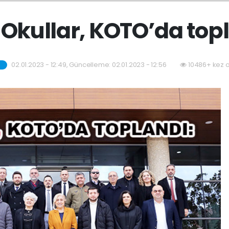
 Okullar, KOTO’da top
02.01.2023 - 12:49, Güncelleme: 02.01.2023 - 12:56
10486+ kez 