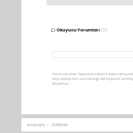
Okuyucu Yorumları
(0)
Yorum yazarak Topluluk Kuralları’nı kabul etmiş b
veya dolaylı tüm sorumluluğu tek başınıza üstleni
tutulamaz.
Anasayfa
GÜNDEM