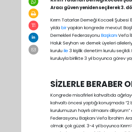
Aracı güven yeniden seçilerek 3. dö
Kırım Tatarları Derneği Kocaeli Şubesi 8
yılda
bir
yapılan kongrede mevcut Başka
Dernekleri Federasyonu
Başkanı
Vefa İb
Haluk Seyhan ve dernek üyeleri aileleriyl
kurulu
ile
3 kişilik denetim kurulu seçil
kuruluyla birlikte 3 yıl boyunca görev y
SİZLERLE BERABER 
Kongrede misafirleri kahvaltıda ağırlay
kahvaltı öncesi yaptığı konuşmada “2 b
kurulumuzun hayırlı olmasını diliyorum”
Federasyonu Başkanı Vefa İbrahim Aracı
olmak çok güzel. 3-4 yıl boyunca Kırı