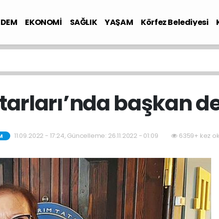
NDEM
EKONOMİ
SAĞLIK
YAŞAM
Körfez Belediyesi
atarları’nda başkan d
11.09.2022 - 17:24, Güncelleme: 26.11.2022 - 01:09
6359+ kez o
M