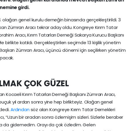
nemine girdi.
. olağan genel kurulu derneğin binasında gerçekleştirildi. 3
n Zümran Aracı tekrar aday oldu. Kongreye Kırım Tatar
rahim Aracı, Kırım Tatarları Derneği Sakarya Kurucu Başkanı
e birlikte katıldı. Gerçekleştirilen seçimde 13 kişilik yönetim
di. Başkan Zümran Aracı, üçüncü dönemi için seçilirken yönetim
apacak.
OLMAK ÇOK GÜZEL
an Kocaeli Kırım Tatarları Derneği Başkanı Zümran Aracı,
uçuk yıl ardan sonra yine hep birlikteyiz. Olağan genel
 dedi.
Ardından
söz alan Kongreye Kırım Tatar Dernekleri
, “Uzun bir aradan sonra özlemişim sizleri. Sizlerle beraber
m’a da gidemedim. Orayı da çok özledim. Gelen