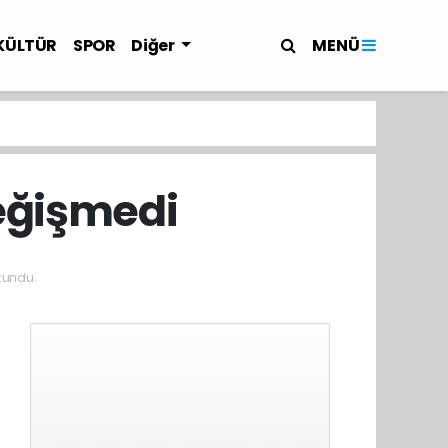
MENÜ
KÜLTÜR
SPOR
Diğer
eğişmedi
kundu.