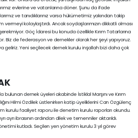
ımız evlerine ve vatanlarına döner. Şunu da ifade
arımız ve tanıdıklarınız varsa hükümetimiz yakından takip
um vermeyi kolaylaştırdı. Ancak soydaşlarımızın dikkatli olması
erekmiyor. Göç İdaresi bu konuda özellikle Kırım Tatarlarına
yor. Biz de federasyon ve dernekler olarak her şeyi yapıyoruz.
 geliriz. Yeni seçilecek dernek kurulu inşallah bizi daha çok
CAK
bulunan dernek üyeleri akabinde İstiklal Marşını ve Kırım
ğını Hilmi Özdilek üstlenirken katip üyeliklerini Can Özgülenç
 kurulu faaliyet raporu ile denetim kurulu raporları okundu.
 ayrı ibrasının ardından dilek ve temenniler aktarıldı.
netimi kutladı. Seçilen yen yönetim kurulu 3 yıl görev