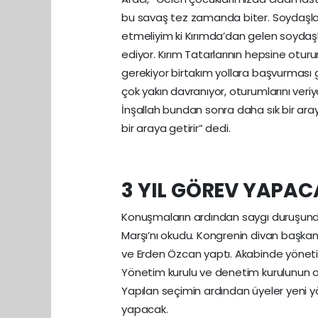
bu savaş tez zamanda biter. Soydaşlar
etmeliyim ki Kırımda’dan gelen soydaşl
ediyor. Kırım Tatarlarının hepsine otur
gerekiyor birtakım yollara başvurması g
çok yakın davranıyor, oturumlarını veri
İnşallah bundan sonra daha sık bir araya
bir araya getirir” dedi.
3 YIL GÖREV YAPA
Konuşmaların ardından saygı duruşunda 
Marşı’nı okudu. Kongrenin divan başkanlı
ve Erden Özcan yaptı. Akabinde yönetim
Yönetim kurulu ve denetim kurulunun ayrı
Yapılan seçimin ardından üyeler yeni yö
yapacak.