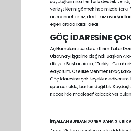
soydaşlarımıza her türlü destek verildi, 
yerleştiklerini görmek hepimizde farklı 
anneannelerimiz, dedemiz aynı şartlarda
eşleri orada kaldı” dedi.
GÖÇ İDARESİNE ÇO
Açıklamalarını sürdüren Kırım Tatar De
Ukrayna’yı işgaline değindi. Başkan Ara
dileyen Başkan Aracı, “Türkiye Cumhuriye
ediyorum. Özellikle Mehmet Erkoç karde
Göç İdaresine çok teşekkür ediyorum.
sponsor oldu, bunları dağıttık. Soydaşlar
Kocaeli’de maalesef kalacak yer bulam
İNŞALLAH BUNDAN SONRA DAHA SIK BİR A
Aracı, “Gelen çocuklarımızda ciddi hastal