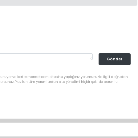
Gönder
ulunuyor ve korfezmanset.com sitesine yaptığınız yorumunuzla ilgili doğrudan
yorsunuz. Yazılan tüm yorumlardan site yönetimi hiçbir şekilde sorumlu