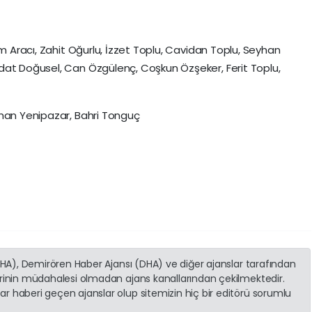
im Aracı, Zahit Oğurlu, İzzet Toplu, Cavidan Toplu, Seyhan
dat Doğusel, Can Özgülenç, Coşkun Özşeker, Ferit Toplu,
khan Yenipazar, Bahri Tonguç
(İHA), Demirören Haber Ajansı (DHA) ve diğer ajanslar tarafından
erinin müdahalesi olmadan ajans kanallarından çekilmektedir.
r haberi geçen ajanslar olup sitemizin hiç bir editörü sorumlu