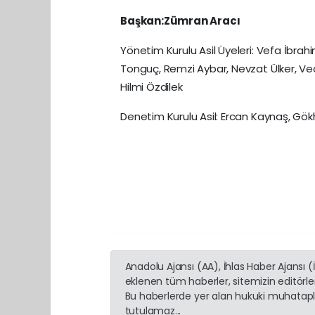
Başkan:Zümran Aracı
Yönetim Kurulu Asil Üyeleri: Vefa İbrah
Tonguç, Remzi Aybar, Nevzat Ülker, Ve
Hilmi Özdilek
Denetim Kurulu Asil: Ercan Kaynaş, Gö
Anadolu Ajansı (AA), İhlas Haber Ajansı 
eklenen tüm haberler, sitemizin editörl
Bu haberlerde yer alan hukuki muhatapla
tutulamaz...