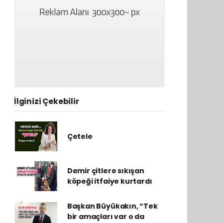
İlginizi Çekebilir
Çetele
Demir çitlere sıkışan
köpeği itfaiye kurtardı
Başkan Büyükakın, “Tek
bir amaçları var o da