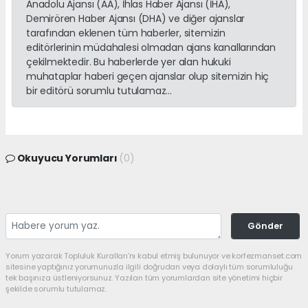
Anadolu Ajansı (AA), İhlas Haber Ajansı (İHA),
Demirören Haber Ajansı (DHA) ve diğer ajanslar
tarafından eklenen tüm haberler, sitemizin
editörlerinin müdahalesi olmadan ajans kanallarından
çekilmektedir. Bu haberlerde yer alan hukuki
muhataplar haberi geçen ajanslar olup sitemizin hiç
bir editörü sorumlu tutulamaz...
Okuyucu Yorumları
(0)
Gönder
Yorum yazarak Topluluk Kuralları’nı kabul etmiş bulunuyor ve korfezmanset.com
sitesine yaptığınız yorumunuzla ilgili doğrudan veya dolaylı tüm sorumluluğu
tek başınıza üstleniyorsunuz. Yazılan tüm yorumlardan site yönetimi hiçbir
şekilde sorumlu tutulamaz.