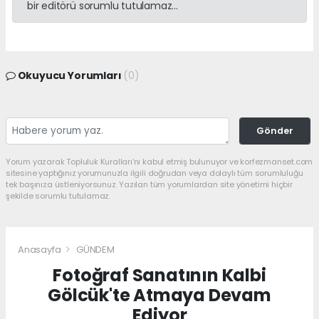
bir editörü sorumlu tutulamaz...
Okuyucu Yorumları
(0)
Gönder
Yorum yazarak Topluluk Kuralları’nı kabul etmiş bulunuyor ve korfezmanset.com
sitesine yaptığınız yorumunuzla ilgili doğrudan veya dolaylı tüm sorumluluğu
tek başınıza üstleniyorsunuz. Yazılan tüm yorumlardan site yönetimi hiçbir
şekilde sorumlu tutulamaz.
Anasayfa
GÜNDEM
Fotoğraf Sanatının Kalbi
Gölcük'te Atmaya Devam
Ediyor