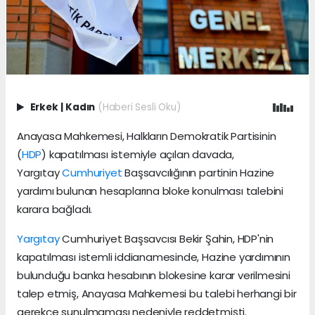
Erkek
|
Kadın
(Haberi Sesli Oku)
Anayasa Mahkemesi, Halkların Demokratik Partisinin
(
HDP
) kapatılması istemiyle açılan davada,
Yargıtay
Cumhuriyet
Başsavcılığının partinin Hazine
yardımı bulunan hesaplarına bloke konulması talebini
karara bağladı.
Yargıtay
Cumhuriyet Başsavcısı Bekir Şahin, HDP'nin
kapatılması istemli iddianamesinde, Hazine yardımının
bulunduğu banka hesabının blokesine karar verilmesini
talep etmiş, Anayasa Mahkemesi bu talebi herhangi bir
gerekçe sunulmaması nedeniyle reddetmişti.