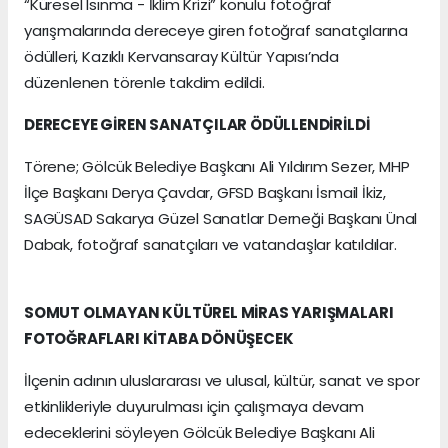
“Küresel Isınma - İklim Krizi” konulu fotoğraf
yarışmalarında dereceye giren fotoğraf sanatçılarına
ödülleri, Kazıklı Kervansaray Kültür Yapısı’nda
düzenlenen törenle takdim edildi.
DERECEYE GİREN SANATÇILAR ÖDÜLLENDİRİLDİ
Törene; Gölcük Belediye Başkanı Ali Yıldırım Sezer, MHP
İlçe Başkanı Derya Çavdar, GFSD Başkanı İsmail İkiz,
SAGÜSAD Sakarya Güzel Sanatlar Derneği Başkanı Ünal
Dabak, fotoğraf sanatçıları ve vatandaşlar katıldılar.
SOMUT OLMAYAN KÜLTÜREL MİRAS YARIŞMALARI
FOTOĞRAFLARI KİTABA DÖNÜŞECEK
İlçenin adının uluslararası ve ulusal, kültür, sanat ve spor
etkinlikleriyle duyurulması için çalışmaya devam
edeceklerini söyleyen Gölcük Belediye Başkanı Ali