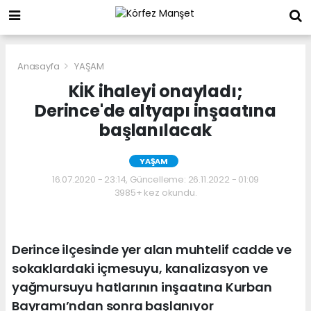
Anasayfa
YAŞAM
KİK ihaleyi onayladı;
Derince'de altyapı inşaatına
başlanılacak
YAŞAM
16.07.2020 - 23:14, Güncelleme: 26.11.2022 - 01:09
3985+ kez okundu.
Derince ilçesinde yer alan muhtelif cadde ve
sokaklardaki içmesuyu, kanalizasyon ve
yağmursuyu hatlarının inşaatına Kurban
Bayramı’ndan sonra başlanıyor