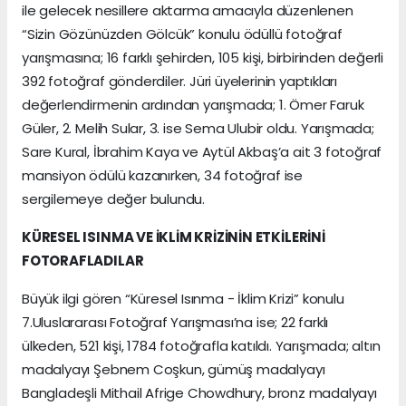
ile gelecek nesillere aktarma amacıyla düzenlenen
“Sizin Gözünüzden Gölcük” konulu ödüllü fotoğraf
yarışmasına; 16 farklı şehirden, 105 kişi, birbirinden değerli
392 fotoğraf gönderdiler. Jüri üyelerinin yaptıkları
değerlendirmenin ardından yarışmada; 1. Ömer Faruk
Güler, 2. Melih Sular, 3. ise Sema Ulubir oldu. Yarışmada;
Sare Kural, İbrahim Kaya ve Aytül Akbaş’a ait 3 fotoğraf
mansiyon ödülü kazanırken, 34 fotoğraf ise
sergilemeye değer bulundu.
KÜRESEL ISINMA VE İKLİM KRİZİNİN ETKİLERİNİ
FOTORAFLADILAR
Büyük ilgi gören “Küresel Isınma - İklim Krizi” konulu
7.Uluslararası Fotoğraf Yarışması’na ise; 22 farklı
ülkeden, 521 kişi, 1784 fotoğrafla katıldı. Yarışmada; altın
madalyayı Şebnem Coşkun, gümüş madalyayı
Bangladeşli Mithail Afrige Chowdhury, bronz madalyayı