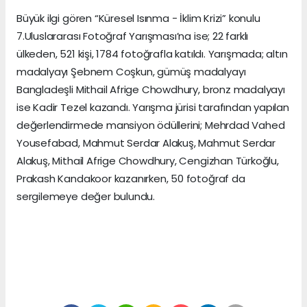
Büyük ilgi gören “Küresel Isınma - İklim Krizi” konulu
7.Uluslararası Fotoğraf Yarışması’na ise; 22 farklı
ülkeden, 521 kişi, 1784 fotoğrafla katıldı. Yarışmada; altın
madalyayı Şebnem Coşkun, gümüş madalyayı
Bangladeşli Mithail Afrige Chowdhury, bronz madalyayı
ise Kadir Tezel kazandı. Yarışma jürisi tarafından yapılan
değerlendirmede mansiyon ödüllerini; Mehrdad Vahed
Yousefabad, Mahmut Serdar Alakuş, Mahmut Serdar
Alakuş, Mithail Afrige Chowdhury, Cengizhan Türkoğlu,
Prakash Kandakoor kazanırken, 50 fotoğraf da
sergilemeye değer bulundu.