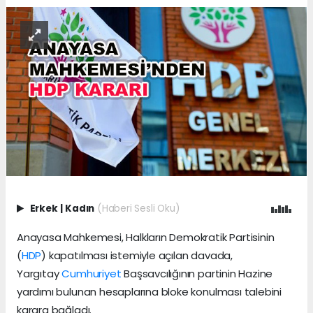
Erkek
|
Kadın
(Haberi Sesli Oku)
Anayasa Mahkemesi, Halkların Demokratik Partisinin
(
HDP
) kapatılması istemiyle açılan davada,
Yargıtay
Cumhuriyet
Başsavcılığının partinin Hazine
yardımı bulunan hesaplarına bloke konulması talebini
karara bağladı.