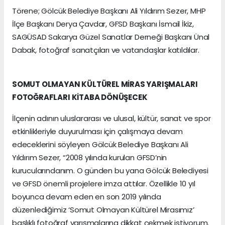
Törene; Gölcük Belediye Başkanı Ali Yıldırım Sezer, MHP
İlçe Başkanı Derya Çavdar, GFSD Başkanı İsmail İkiz,
SAGÜSAD Sakarya Güzel Sanatlar Derneği Başkanı Ünal
Dabak, fotoğraf sanatçıları ve vatandaşlar katıldılar.
SOMUT OLMAYAN KÜLTÜREL MİRAS YARIŞMALARI
FOTOĞRAFLARI KİTABA DÖNÜŞECEK
İlçenin adının uluslararası ve ulusal, kültür, sanat ve spor
etkinlikleriyle duyurulması için çalışmaya devam
edeceklerini söyleyen Gölcük Belediye Başkanı Ali
Yıldırım Sezer, “2008 yılında kurulan GFSD’nin
kurucularındanım. O günden bu yana Gölcük Belediyesi
ve GFSD önemli projelere imza attılar. Özellikle 10 yıl
boyunca devam eden en son 2019 yılında
düzenlediğimiz ‘Somut Olmayan Kültürel Mirasımız’
başlıklı fotoğraf yarışmalarına dikkat çekmek istiyorum.