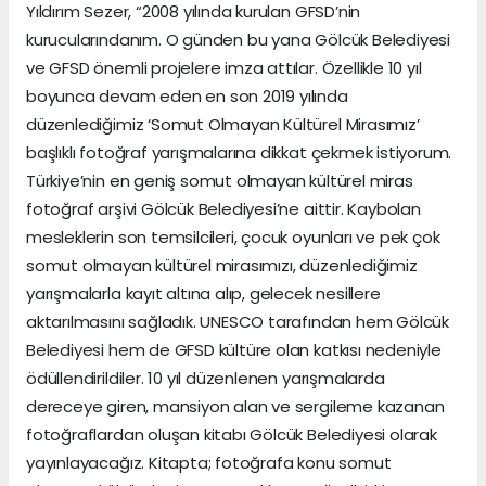
Yıldırım Sezer, “2008 yılında kurulan GFSD’nin
kurucularındanım. O günden bu yana Gölcük Belediyesi
ve GFSD önemli projelere imza attılar. Özellikle 10 yıl
boyunca devam eden en son 2019 yılında
düzenlediğimiz ‘Somut Olmayan Kültürel Mirasımız’
başlıklı fotoğraf yarışmalarına dikkat çekmek istiyorum.
Türkiye’nin en geniş somut olmayan kültürel miras
fotoğraf arşivi Gölcük Belediyesi’ne aittir. Kaybolan
mesleklerin son temsilcileri, çocuk oyunları ve pek çok
somut olmayan kültürel mirasımızı, düzenlediğimiz
yarışmalarla kayıt altına alıp, gelecek nesillere
aktarılmasını sağladık. UNESCO tarafından hem Gölcük
Belediyesi hem de GFSD kültüre olan katkısı nedeniyle
ödüllendirildiler. 10 yıl düzenlenen yarışmalarda
dereceye giren, mansiyon alan ve sergileme kazanan
fotoğraflardan oluşan kitabı Gölcük Belediyesi olarak
yayınlayacağız. Kitapta; fotoğrafa konu somut