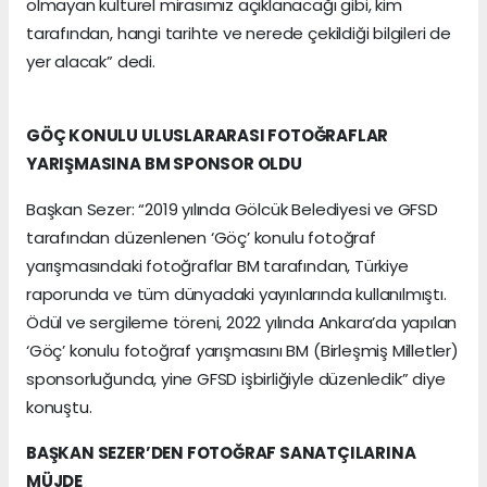
olmayan kültürel mirasımız açıklanacağı gibi, kim
tarafından, hangi tarihte ve nerede çekildiği bilgileri de
yer alacak” dedi.
GÖÇ KONULU ULUSLARARASI FOTOĞRAFLAR
YARIŞMASINA BM SPONSOR OLDU
Başkan Sezer: “2019 yılında Gölcük Belediyesi ve GFSD
tarafından düzenlenen ‘Göç’ konulu fotoğraf
yarışmasındaki fotoğraflar BM tarafından, Türkiye
raporunda ve tüm dünyadaki yayınlarında kullanılmıştı.
Ödül ve sergileme töreni, 2022 yılında Ankara’da yapılan
‘Göç’ konulu fotoğraf yarışmasını BM (Birleşmiş Milletler)
sponsorluğunda, yine GFSD işbirliğiyle düzenledik” diye
konuştu.
BAŞKAN SEZER’DEN FOTOĞRAF SANATÇILARINA
MÜJDE