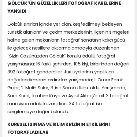
GÖLCÜK’ÜN GÜZELLİKLERİ FOTOĞRAF KARELERİNE
YANSIDI
Gölcük sınırları içinde yer alan, keşfedilmeyi bekleyen,
turistik alanların ve çekim merkezlerinin, ilçenin simgeleri
haline gelen mekanların fotoğraf sanatının kalıcı gücü
ile gelecek nesillere aktarma amacıyla düzenlenen
“Sizin Gözünüzden Gölcük” konulu ödüllü fotoğraf
yarışmasına; 16 farklı şehirden, 105 kişi, birbirinden değerli
392 fotoğraf gönderdiler. Jüri üyelerinin yaptıkları
değerlendirmenin ardından yarışmada; 1. Ömer Faruk
Güler, 2. Melih Sular, 3. ise Sema Ulubir oldu. Yarışmada;
Sare Kural, İbrahim Kaya ve Aytül Akbaş’a ait 3 fotoğraf
mansiyon ödülü kazanırken, 34 fotoğraf ise
sergilemeye değer bulundu.
KÜRESEL ISINMA VE İKLİM KRİZİNİN ETKİLERİNİ
FOTORAFLADILAR