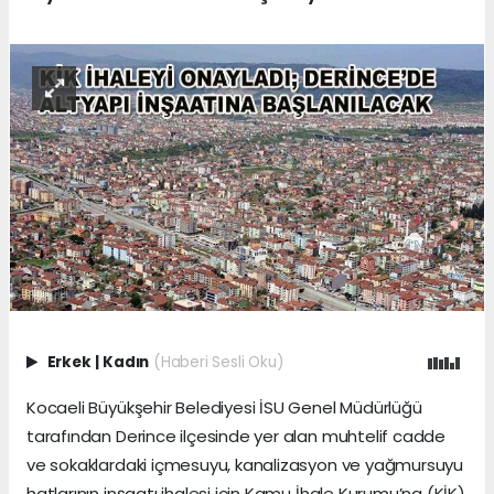
Erkek
|
Kadın
(Haberi Sesli Oku)
Kocaeli Büyükşehir Belediyesi İSU Genel Müdürlüğü
tarafından Derince ilçesinde yer alan muhtelif cadde
ve sokaklardaki içmesuyu, kanalizasyon ve yağmursuyu
hatlarının inşaatı ihalesi için Kamu İhale Kurumu’na (KİK)