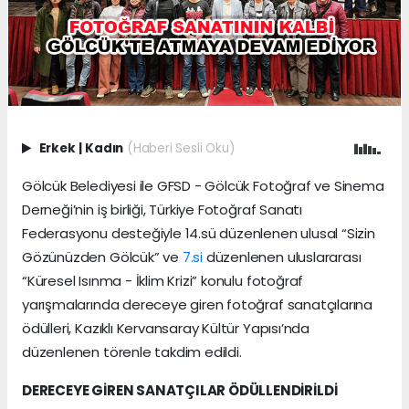
Erkek
|
Kadın
(Haberi Sesli Oku)
Gölcük Belediyesi ile GFSD - Gölcük Fotoğraf ve Sinema
Derneği’nin iş birliği, Türkiye Fotoğraf Sanatı
Federasyonu desteğiyle 14.sü düzenlenen ulusal “Sizin
Gözünüzden Gölcük” ve
7.si
düzenlenen uluslararası
“Küresel Isınma - İklim Krizi” konulu fotoğraf
yarışmalarında dereceye giren fotoğraf sanatçılarına
ödülleri, Kazıklı Kervansaray Kültür Yapısı’nda
düzenlenen törenle takdim edildi.
DERECEYE GİREN SANATÇILAR ÖDÜLLENDİRİLDİ