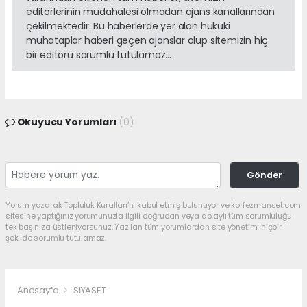
editörlerinin müdahalesi olmadan ajans kanallarından
çekilmektedir. Bu haberlerde yer alan hukuki
muhataplar haberi geçen ajanslar olup sitemizin hiç
bir editörü sorumlu tutulamaz...
Okuyucu Yorumları
(0)
Gönder
Yorum yazarak Topluluk Kuralları’nı kabul etmiş bulunuyor ve korfezmanset.com
sitesine yaptığınız yorumunuzla ilgili doğrudan veya dolaylı tüm sorumluluğu
tek başınıza üstleniyorsunuz. Yazılan tüm yorumlardan site yönetimi hiçbir
şekilde sorumlu tutulamaz.
Anasayfa
SİYASET