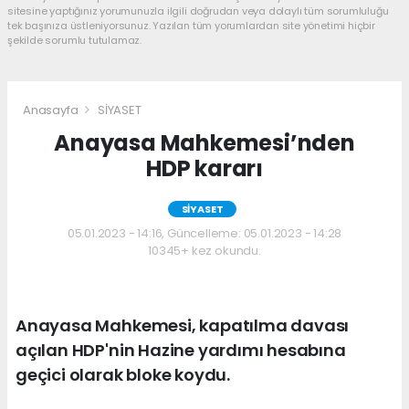
sitesine yaptığınız yorumunuzla ilgili doğrudan veya dolaylı tüm sorumluluğu
tek başınıza üstleniyorsunuz. Yazılan tüm yorumlardan site yönetimi hiçbir
şekilde sorumlu tutulamaz.
Anasayfa
SİYASET
Anayasa Mahkemesi’nden
HDP kararı
SİYASET
05.01.2023 - 14:16, Güncelleme: 05.01.2023 - 14:28
10345+ kez okundu.
Anayasa Mahkemesi, kapatılma davası
açılan HDP'nin Hazine yardımı hesabına
geçici olarak bloke koydu.