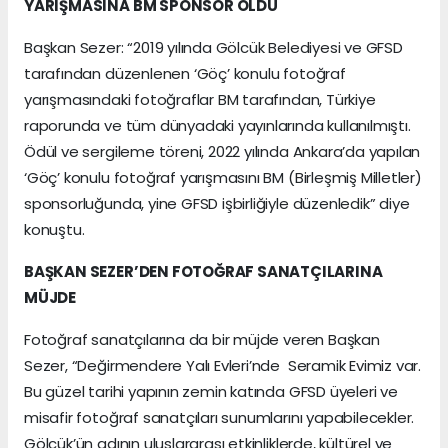
YARIŞMASINA BM SPONSOR OLDU
Başkan Sezer: “2019 yılında Gölcük Belediyesi ve GFSD
tarafından düzenlenen ‘Göç’ konulu fotoğraf
yarışmasındaki fotoğraflar BM tarafından, Türkiye
raporunda ve tüm dünyadaki yayınlarında kullanılmıştı.
Ödül ve sergileme töreni, 2022 yılında Ankara’da yapılan
‘Göç’ konulu fotoğraf yarışmasını BM (Birleşmiş Milletler)
sponsorluğunda, yine GFSD işbirliğiyle düzenledik” diye
konuştu.
BAŞKAN SEZER’DEN FOTOĞRAF SANATÇILARINA
MÜJDE
Fotoğraf sanatçılarına da bir müjde veren Başkan
Sezer, “Değirmendere Yalı Evleri’nde Seramik Evimiz var.
Bu güzel tarihi yapının zemin katında GFSD üyeleri ve
misafir fotoğraf sanatçıları sunumlarını yapabilecekler.
Gölcük’ün adının uluslararası etkinliklerde, kültürel ve