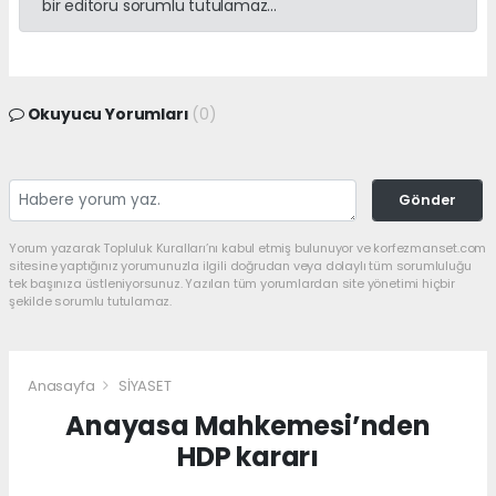
bir editörü sorumlu tutulamaz...
Okuyucu Yorumları
(0)
Gönder
Yorum yazarak Topluluk Kuralları’nı kabul etmiş bulunuyor ve korfezmanset.com
sitesine yaptığınız yorumunuzla ilgili doğrudan veya dolaylı tüm sorumluluğu
tek başınıza üstleniyorsunuz. Yazılan tüm yorumlardan site yönetimi hiçbir
şekilde sorumlu tutulamaz.
Anasayfa
SİYASET
Anayasa Mahkemesi’nden
HDP kararı