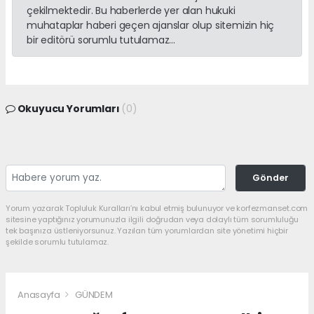
çekilmektedir. Bu haberlerde yer alan hukuki
muhataplar haberi geçen ajanslar olup sitemizin hiç
bir editörü sorumlu tutulamaz...
Okuyucu Yorumları
(0)
Gönder
Yorum yazarak Topluluk Kuralları’nı kabul etmiş bulunuyor ve korfezmanset.com
sitesine yaptığınız yorumunuzla ilgili doğrudan veya dolaylı tüm sorumluluğu
tek başınıza üstleniyorsunuz. Yazılan tüm yorumlardan site yönetimi hiçbir
şekilde sorumlu tutulamaz.
Anasayfa
GÜNDEM