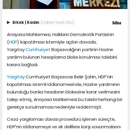
Erkek
|
Kadın
(Haberi Sesli Oku)
Anayasa Mahkemesi, Halkların Demokratik Partisinin
(
HDP
) kapatılması istemiyle açılan davada,
Yargıtay
Cumhuriyet
Başsavcılığının partinin Hazine
yardımı bulunan hesaplarına bloke konulması talebini
karara bağladı.
Yargıtay
Cumhuriyet Başsavcısı Bekir Şahin, HDP'nin
kapatılması istemli iddianamesinde, Hazine yardımının
bulunduğu banka hesabının blokesine karar verilmesini
talep etmiş, Anayasa Mahkemesi bu talebi herhangi bir
gerekçe sunulmaması nedeniyle reddetmişti.
Ceza yargılaması davası prosedürü işlenen süreçte,
HDP'nin iddianameye ve ek delillere karşı savunmalarını