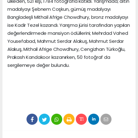
ülkeden, 521 kişi, 1784 fotoğrafla katıldı. Yarışmada; altın
madalyayı Şebnem Coşkun, gümüş madalyayı
Bangladeşli Mithail Afrige Chowdhury, bronz madalyayı
ise Kadir Tezel kazandı. Yarışma jürisi tarafından yapılan
değerlendirmede mansiyon ödüllerini; Mehrdad Vahed
Yousefabad, Mahmut Serdar Alakuş, Mahmut Serdar
Alakuş, Mithail Afrige Chowdhury, Cengizhan Türkoğlu,
Prakash Kandakoor kazanırken, 50 fotoğraf da
sergilemeye değer bulundu.