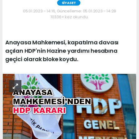
SİYASET
05.01.2023 - 14:16, Güncelleme: 05.01.2023 - 14:28
10336+ kez okundu.
Anayasa Mahkemesi, kapatılma davası
açılan HDP'nin Hazine yardımı hesabına
geçici olarak bloke koydu.