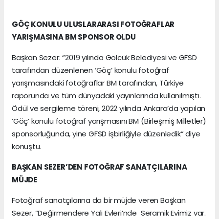
GÖÇ KONULU ULUSLARARASI FOTOĞRAFLAR
YARIŞMASINA BM SPONSOR OLDU
Başkan Sezer: “2019 yılında Gölcük Belediyesi ve GFSD
tarafından düzenlenen ‘Göç’ konulu fotoğraf
yarışmasındaki fotoğraflar BM tarafından, Türkiye
raporunda ve tüm dünyadaki yayınlarında kullanılmıştı.
Ödül ve sergileme töreni, 2022 yılında Ankara’da yapılan
‘Göç’ konulu fotoğraf yarışmasını BM (Birleşmiş Milletler)
sponsorluğunda, yine GFSD işbirliğiyle düzenledik” diye
konuştu.
BAŞKAN SEZER’DEN FOTOĞRAF SANATÇILARINA
MÜJDE
Fotoğraf sanatçılarına da bir müjde veren Başkan
Sezer, “Değirmendere Yalı Evleri’nde Seramik Evimiz var.