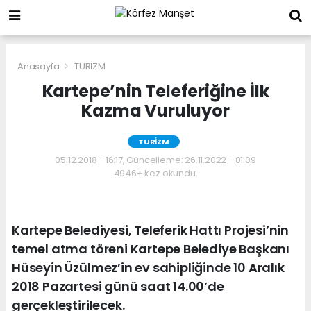
Anasayfa
TURİZM
Kartepe’nin Teleferiğine İlk
Kazma Vuruluyor
TURİZM
05.12.2018 - 16:17, Güncelleme: 26.11.2022 - 01:09
4946+ kez okundu.
Kartepe Belediyesi, Teleferik Hattı Projesi’nin
temel atma töreni Kartepe Belediye Başkanı
Hüseyin Üzülmez’in ev sahipliğinde 10 Aralık
2018 Pazartesi günü saat 14.00’de
gerçekleştirilecek.