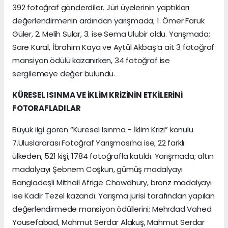
392 fotoğraf gönderdiler. Jüri üyelerinin yaptıkları
değerlendirmenin ardından yarışmada; 1. Ömer Faruk
Güler, 2. Melih Sular, 3. ise Sema Ulubir oldu. Yarışmada;
Sare Kural, İbrahim Kaya ve Aytül Akbaş’a ait 3 fotoğraf
mansiyon ödülü kazanırken, 34 fotoğraf ise
sergilemeye değer bulundu.
KÜRESEL ISINMA VE İKLİM KRİZİNİN ETKİLERİNİ
FOTORAFLADILAR
Büyük ilgi gören “Küresel Isınma - İklim Krizi” konulu
7.Uluslararası Fotoğraf Yarışması’na ise; 22 farklı
ülkeden, 521 kişi, 1784 fotoğrafla katıldı. Yarışmada; altın
madalyayı Şebnem Coşkun, gümüş madalyayı
Bangladeşli Mithail Afrige Chowdhury, bronz madalyayı
ise Kadir Tezel kazandı. Yarışma jürisi tarafından yapılan
değerlendirmede mansiyon ödüllerini; Mehrdad Vahed
Yousefabad, Mahmut Serdar Alakuş, Mahmut Serdar