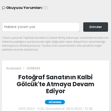
Okuyucu Yorumları
(0)
Gönder
Yorum yazarak Topluluk Kuralları’nı kabul etmiş bulunuyor ve korfezmanset.com
sitesine yaptığınız yorumunuzla ilgili doğrudan veya dolaylı tüm sorumluluğu
tek başınıza üstleniyorsunuz. Yazılan tüm yorumlardan site yönetimi hiçbir
şekilde sorumlu tutulamaz.
Anasayfa
GÜNDEM
Fotoğraf Sanatının Kalbi
Gölcük'te Atmaya Devam
Ediyor
GÜNDEM
09.01.2023 - 11:30, Güncelleme: 09.01.2023 - 12:38