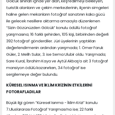
Gölcük sınırları içinde yer alan, keşfedilmeyi bekleyen,
turistik alanların ve çekim merkezlerinin, ilçenin simgeleri
haline gelen mekanların fotoğraf sanatının kalıcı gücü
ile gelecek nesillere aktarma amacıyla düzenlenen
“Sizin Gözünüzden Gölcük” konulu ödüllü fotoğraf
yarışmasına; 16 farklı şehirden, 105 kişi, birbirinden değerli
392 fotoğraf gönderdiler. Jüri üyelerinin yaptıkları
değerlendirmenin ardından yarışmada; 1. Ömer Faruk
Güler, 2. Melih Sular, 3. ise Sema Ulubir oldu. Yarışmada;
Sare Kural, İbrahim Kaya ve Aytül Akbaş’a ait 3 fotoğraf
mansiyon ödülü kazanırken, 34 fotoğraf ise
sergilemeye değer bulundu.
KÜRESEL ISINMA VE İKLİM KRİZİNİN ETKİLERİNİ
FOTORAFLADILAR
Büyük ilgi gören “Küresel Isınma - İklim Krizi” konulu
7.Uluslararası Fotoğraf Yarışması’na ise; 22 farklı