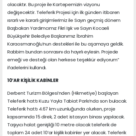
olacaktır. Bu proje ile Kartepemizin vizyonu
değişecektir. Teleferik Projesi için ilk günden itibaren
ısrarlı ve kararlı girişimlerimiz ile Sayın geçmiş dönem
Başbakan Yardımcımız Fikri Işık ve Sayın Kocaeli
Büyükşehir Belediye Başkanımız İbrahim
Karaosmanoğlu’nun destekleri ile bu aşamaya geldik.
Rabbim bundan sonrasını da hayırlı eylesin. Projede
emeği ve desteği olan herkese teşekkür ediyorum”
ifadelerini kullandı.
10’AR KİŞİLİK KABİNLER
Derbent Turizm Bölgesi’nden (Hikmetiye) başlayan
Teleferik hattı Kuzu Yayla Tabiat Parkı’nda son bulacak.
Teleferik hattı 4.67 km uzunluğunda olurken, proje
kapsamında 15 direk, 2 adet istasyon binası yapılacak.
Taşıyıcı halat genişliği 10 metre olacak teleferik de
toplam 24 adet 10’ar kişilik kabinler yer alacak. Teleferik