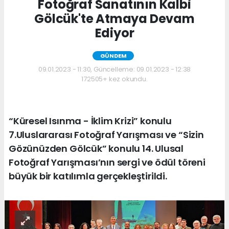
Fotoğraf Sanatının Kalbi
Gölcük'te Atmaya Devam
Ediyor
GÜNDEM
09.01.2023 - 11:30, Güncelleme: 09.01.2023 - 12:38
172505+ kez okundu.
“Küresel Isınma - İklim Krizi” konulu
7.Uluslararası Fotoğraf Yarışması ve “Sizin
Gözünüzden Gölcük” konulu 14. Ulusal
Fotoğraf Yarışması’nın sergi ve ödül töreni
büyük bir katılımla gerçekleştirildi.