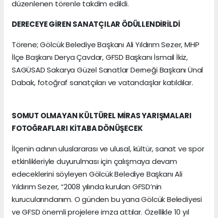
düzenlenen törenle takdim edildi.
DERECEYE GİREN SANATÇILAR ÖDÜLLENDİRİLDİ
Törene; Gölcük Belediye Başkanı Ali Yıldırım Sezer, MHP
İlçe Başkanı Derya Çavdar, GFSD Başkanı İsmail İkiz,
SAGÜSAD Sakarya Güzel Sanatlar Derneği Başkanı Ünal
Dabak, fotoğraf sanatçıları ve vatandaşlar katıldılar.
SOMUT OLMAYAN KÜLTÜREL MİRAS YARIŞMALARI
FOTOĞRAFLARI KİTABA DÖNÜŞECEK
İlçenin adının uluslararası ve ulusal, kültür, sanat ve spor
etkinlikleriyle duyurulması için çalışmaya devam
edeceklerini söyleyen Gölcük Belediye Başkanı Ali
Yıldırım Sezer, “2008 yılında kurulan GFSD’nin
kurucularındanım. O günden bu yana Gölcük Belediyesi
ve GFSD önemli projelere imza attılar. Özellikle 10 yıl