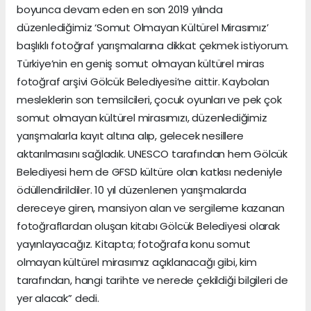
boyunca devam eden en son 2019 yılında
düzenlediğimiz ‘Somut Olmayan Kültürel Mirasımız’
başlıklı fotoğraf yarışmalarına dikkat çekmek istiyorum.
Türkiye’nin en geniş somut olmayan kültürel miras
fotoğraf arşivi Gölcük Belediyesi’ne aittir. Kaybolan
mesleklerin son temsilcileri, çocuk oyunları ve pek çok
somut olmayan kültürel mirasımızı, düzenlediğimiz
yarışmalarla kayıt altına alıp, gelecek nesillere
aktarılmasını sağladık. UNESCO tarafından hem Gölcük
Belediyesi hem de GFSD kültüre olan katkısı nedeniyle
ödüllendirildiler. 10 yıl düzenlenen yarışmalarda
dereceye giren, mansiyon alan ve sergileme kazanan
fotoğraflardan oluşan kitabı Gölcük Belediyesi olarak
yayınlayacağız. Kitapta; fotoğrafa konu somut
olmayan kültürel mirasımız açıklanacağı gibi, kim
tarafından, hangi tarihte ve nerede çekildiği bilgileri de
yer alacak” dedi.