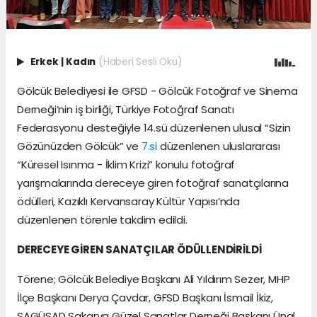
Erkek
|
Kadın
(Haberi Sesli Oku)
Gölcük Belediyesi ile GFSD - Gölcük Fotoğraf ve Sinema
Derneği’nin iş birliği, Türkiye Fotoğraf Sanatı
Federasyonu desteğiyle 14.sü düzenlenen ulusal “Sizin
Gözünüzden Gölcük” ve
7.si
düzenlenen uluslararası
“Küresel Isınma - İklim Krizi” konulu fotoğraf
yarışmalarında dereceye giren fotoğraf sanatçılarına
ödülleri, Kazıklı Kervansaray Kültür Yapısı’nda
düzenlenen törenle takdim edildi.
DERECEYE GİREN SANATÇILAR ÖDÜLLENDİRİLDİ
Törene; Gölcük Belediye Başkanı Ali Yıldırım Sezer, MHP
İlçe Başkanı Derya Çavdar, GFSD Başkanı İsmail İkiz,
SAGÜSAD Sakarya Güzel Sanatlar Derneği Başkanı Ünal