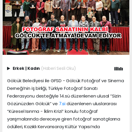
Erkek
|
Kadın
(Haberi Sesli Oku)
Gölcük Belediyesi ile GFSD - Gölcük Fotoğraf ve Sinema
Derneği’nin iş birliği, Türkiye Fotoğraf Sanatı
Federasyonu desteğiyle 14.sü düzenlenen ulusal “Sizin
Gözünüzden Gölcük” ve
7.si
düzenlenen uluslararası
“Küresel Isınma - İklim Krizi” konulu fotoğraf
yarışmalarında dereceye giren fotoğraf sanatçılarına
ödülleri, Kazıklı Kervansaray Kültür Yapısı’nda