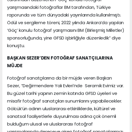
yarışmasındaki fotoğraflar BM tarafından, Türkiye
raporunda ve tüm dünyadaki yayınlarında kullanılmıştı.
Ödül ve sergileme töreni, 2022 yılında Ankara’da yapılan
‘Göç’ konulu fotoğraf yarışmasını BM (Birleşmiş Milletler)
sponsorluğunda, yine GFSD işbirliğiyle düzenledik” diye
konuştu.
BAŞKAN SEZER’DEN FOTOĞRAF SANATÇILARINA
MÜJDE
Fotoğraf sanatçılarına da bir müjde veren Başkan
Sezer, “Değirmendere Yalı Evleri’nde Seramik Evimiz var.
Bu güzel tarihi yapının zemin katında GFSD üyeleri ve
misafir fotoğraf sanatçıları sunumlarını yapabilecekler.
Gölcük’ün adının uluslararası etkinliklerde, kültürel ve
sanatsal faaliyetlerle duyurulması adına çok önemli
bulduğum ulusal ve uluslararası fotoğraf
yarışmalarında dereceye giren fotoğraf sanatçılarımızı