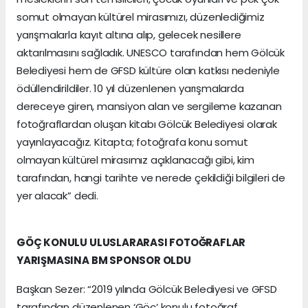
somut olmayan kültürel mirasımızı, düzenlediğimiz
yarışmalarla kayıt altına alıp, gelecek nesillere
aktarılmasını sağladık. UNESCO tarafından hem Gölcük
Belediyesi hem de GFSD kültüre olan katkısı nedeniyle
ödüllendirildiler. 10 yıl düzenlenen yarışmalarda
dereceye giren, mansiyon alan ve sergileme kazanan
fotoğraflardan oluşan kitabı Gölcük Belediyesi olarak
yayınlayacağız. Kitapta; fotoğrafa konu somut
olmayan kültürel mirasımız açıklanacağı gibi, kim
tarafından, hangi tarihte ve nerede çekildiği bilgileri de
yer alacak” dedi.
GÖÇ KONULU ULUSLARARASI FOTOĞRAFLAR
YARIŞMASINA BM SPONSOR OLDU
Başkan Sezer: “2019 yılında Gölcük Belediyesi ve GFSD
tarafından düzenlenen ‘Göç’ konulu fotoğraf