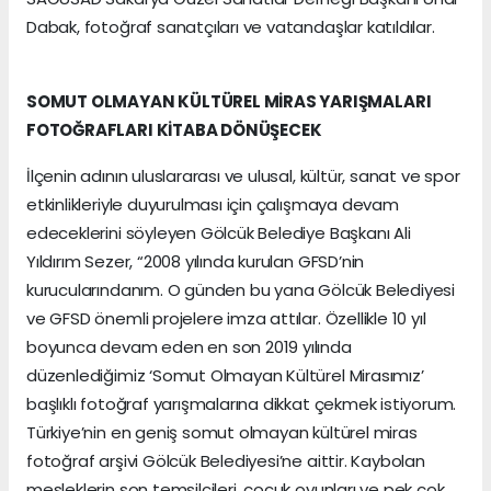
Dabak, fotoğraf sanatçıları ve vatandaşlar katıldılar.
SOMUT OLMAYAN KÜLTÜREL MİRAS YARIŞMALARI
FOTOĞRAFLARI KİTABA DÖNÜŞECEK
İlçenin adının uluslararası ve ulusal, kültür, sanat ve spor
etkinlikleriyle duyurulması için çalışmaya devam
edeceklerini söyleyen Gölcük Belediye Başkanı Ali
Yıldırım Sezer, “2008 yılında kurulan GFSD’nin
kurucularındanım. O günden bu yana Gölcük Belediyesi
ve GFSD önemli projelere imza attılar. Özellikle 10 yıl
boyunca devam eden en son 2019 yılında
düzenlediğimiz ‘Somut Olmayan Kültürel Mirasımız’
başlıklı fotoğraf yarışmalarına dikkat çekmek istiyorum.
Türkiye’nin en geniş somut olmayan kültürel miras
fotoğraf arşivi Gölcük Belediyesi’ne aittir. Kaybolan
mesleklerin son temsilcileri, çocuk oyunları ve pek çok