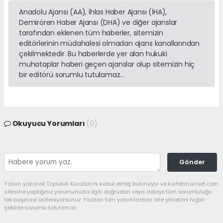
Anadolu Ajansı (AA), İhlas Haber Ajansı (İHA),
Demirören Haber Ajansı (DHA) ve diğer ajanslar
tarafından eklenen tüm haberler, sitemizin
editörlerinin müdahalesi olmadan ajans kanallarından
çekilmektedir. Bu haberlerde yer alan hukuki
muhataplar haberi geçen ajanslar olup sitemizin hiç
bir editörü sorumlu tutulamaz...
Okuyucu Yorumları
(0)
Gönder
Yorum yazarak Topluluk Kuralları’nı kabul etmiş bulunuyor ve korfezmanset.com
sitesine yaptığınız yorumunuzla ilgili doğrudan veya dolaylı tüm sorumluluğu
tek başınıza üstleniyorsunuz. Yazılan tüm yorumlardan site yönetimi hiçbir
şekilde sorumlu tutulamaz.