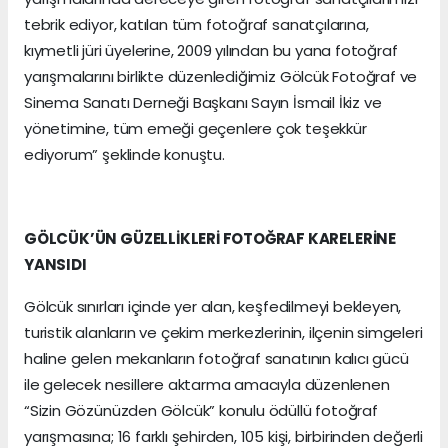
tebrik ediyor, katılan tüm fotoğraf sanatçılarına,
kıymetli jüri üyelerine, 2009 yılından bu yana fotoğraf
yarışmalarını birlikte düzenlediğimiz Gölcük Fotoğraf ve
Sinema Sanatı Derneği Başkanı Sayın İsmail İkiz ve
yönetimine, tüm emeği geçenlere çok teşekkür
ediyorum” şeklinde konuştu.
GÖLCÜK’ÜN GÜZELLİKLERİ FOTOĞRAF KARELERİNE
YANSIDI
Gölcük sınırları içinde yer alan, keşfedilmeyi bekleyen,
turistik alanların ve çekim merkezlerinin, ilçenin simgeleri
haline gelen mekanların fotoğraf sanatının kalıcı gücü
ile gelecek nesillere aktarma amacıyla düzenlenen
“Sizin Gözünüzden Gölcük” konulu ödüllü fotoğraf
yarışmasına; 16 farklı şehirden, 105 kişi, birbirinden değerli