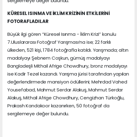
sergilemeye değer bulundu.
KÜRESEL ISINMA VE İKLİM KRİZİNİN ETKİLERİNİ
FOTORAFLADILAR
Büyük ilgi gören “Küresel Isınma - İklim Krizi” konulu
7.Uluslararası Fotoğraf Yarışması’na ise; 22 farklı
ülkeden, 521 kişi, 1784 fotoğrafla katıldı. Yarışmada; altın
madalyayı Şebnem Coşkun, gümüş madalyayı
Bangladeşli Mithail Afrige Chowdhury, bronz madalyayı
ise Kadir Tezel kazandı. Yarışma jürisi tarafından yapılan
değerlendirmede mansiyon ödüllerini; Mehrdad Vahed
Yousefabad, Mahmut Serdar Alakuş, Mahmut Serdar
Alakuş, Mithail Afrige Chowdhury, Cengizhan Türkoğlu,
Prakash Kandakoor kazanırken, 50 fotoğraf da
sergilemeye değer bulundu.