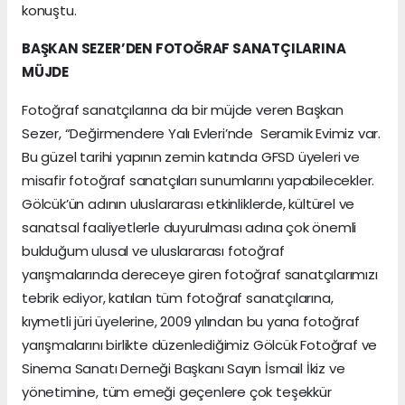
konuştu.
BAŞKAN SEZER’DEN FOTOĞRAF SANATÇILARINA
MÜJDE
Fotoğraf sanatçılarına da bir müjde veren Başkan
Sezer, “Değirmendere Yalı Evleri’nde Seramik Evimiz var.
Bu güzel tarihi yapının zemin katında GFSD üyeleri ve
misafir fotoğraf sanatçıları sunumlarını yapabilecekler.
Gölcük’ün adının uluslararası etkinliklerde, kültürel ve
sanatsal faaliyetlerle duyurulması adına çok önemli
bulduğum ulusal ve uluslararası fotoğraf
yarışmalarında dereceye giren fotoğraf sanatçılarımızı
tebrik ediyor, katılan tüm fotoğraf sanatçılarına,
kıymetli jüri üyelerine, 2009 yılından bu yana fotoğraf
yarışmalarını birlikte düzenlediğimiz Gölcük Fotoğraf ve
Sinema Sanatı Derneği Başkanı Sayın İsmail İkiz ve
yönetimine, tüm emeği geçenlere çok teşekkür