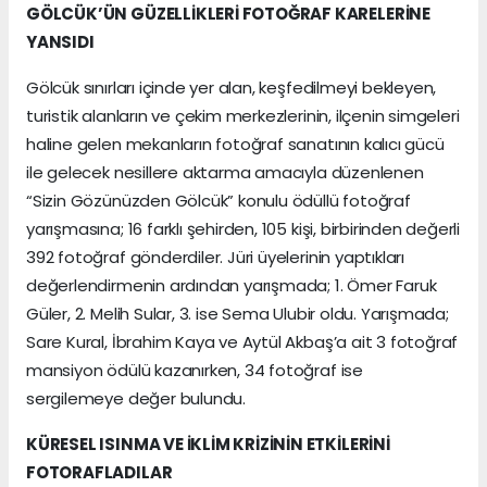
GÖLCÜK’ÜN GÜZELLİKLERİ FOTOĞRAF KARELERİNE
YANSIDI
Gölcük sınırları içinde yer alan, keşfedilmeyi bekleyen,
turistik alanların ve çekim merkezlerinin, ilçenin simgeleri
haline gelen mekanların fotoğraf sanatının kalıcı gücü
ile gelecek nesillere aktarma amacıyla düzenlenen
“Sizin Gözünüzden Gölcük” konulu ödüllü fotoğraf
yarışmasına; 16 farklı şehirden, 105 kişi, birbirinden değerli
392 fotoğraf gönderdiler. Jüri üyelerinin yaptıkları
değerlendirmenin ardından yarışmada; 1. Ömer Faruk
Güler, 2. Melih Sular, 3. ise Sema Ulubir oldu. Yarışmada;
Sare Kural, İbrahim Kaya ve Aytül Akbaş’a ait 3 fotoğraf
mansiyon ödülü kazanırken, 34 fotoğraf ise
sergilemeye değer bulundu.
KÜRESEL ISINMA VE İKLİM KRİZİNİN ETKİLERİNİ
FOTORAFLADILAR