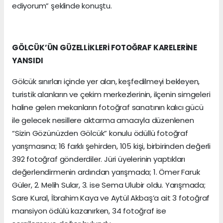
ediyorum” şeklinde konuştu.
GÖLCÜK’ÜN GÜZELLİKLERİ FOTOĞRAF KARELERİNE
YANSIDI
Gölcük sınırları içinde yer alan, keşfedilmeyi bekleyen,
turistik alanların ve çekim merkezlerinin, ilçenin simgeleri
haline gelen mekanların fotoğraf sanatının kalıcı gücü
ile gelecek nesillere aktarma amacıyla düzenlenen
“Sizin Gözünüzden Gölcük” konulu ödüllü fotoğraf
yarışmasına; 16 farklı şehirden, 105 kişi, birbirinden değerli
392 fotoğraf gönderdiler. Jüri üyelerinin yaptıkları
değerlendirmenin ardından yarışmada; 1. Ömer Faruk
Güler, 2. Melih Sular, 3. ise Sema Ulubir oldu. Yarışmada;
Sare Kural, İbrahim Kaya ve Aytül Akbaş’a ait 3 fotoğraf
mansiyon ödülü kazanırken, 34 fotoğraf ise