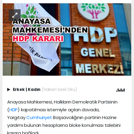
Erkek
|
Kadın
(Haberi Sesli Oku)
Anayasa Mahkemesi, Halkların Demokratik Partisinin
(
HDP
) kapatılması istemiyle açılan davada,
Yargıtay
Cumhuriyet
Başsavcılığının partinin Hazine
yardımı bulunan hesaplarına bloke konulması talebini
karara bağladı.