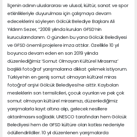
İlçenin adının uluslararası ve ulusal, kültür, sanat ve spor
etkinlikleriyle duyurulması için çalışmaya devam
edeceklerini söyleyen Gölcük Belediye Başkanı Ali
Yıldırım Sezer, “2008 yılında kurulan GFSD’nin
kurucularındanım. O günden bu yana Gölcük Belediyesi
ve GFSD önemli projelere imza attılar. Özellikle 10 yıl
boyunca devam eden en son 2019 yılında
düzenlediğimiz ‘Somut Olmayan Kültürel Mirasımız’
başlıklı fotoğraf yarışmalarına dikkat çekmek istiyorum.
Türkiye’nin en geniş somut olmayan kültürel miras
fotoğraf arşivi Gölcük Belediyesi’ne aittir. Kaybolan
mesleklerin son temsilcileri, çocuk oyunları ve pek çok
somut olmayan kültürel mirasımızı, düzenlediğimiz
yarışmalarla kayıt altına alıp, gelecek nesillere
aktarılmasını sağladık. UNESCO tarafından hem Gölcük
Belediyesi hem de GFSD kültüre olan katkısı nedeniyle
ödüllendirildiler. 10 yıl düzenlenen yarışmalarda