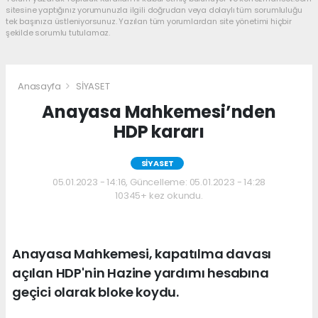
sitesine yaptığınız yorumunuzla ilgili doğrudan veya dolaylı tüm sorumluluğu
tek başınıza üstleniyorsunuz. Yazılan tüm yorumlardan site yönetimi hiçbir
şekilde sorumlu tutulamaz.
Anasayfa
SİYASET
Anayasa Mahkemesi’nden
HDP kararı
SİYASET
05.01.2023 - 14:16, Güncelleme: 05.01.2023 - 14:28
10345+ kez okundu.
Anayasa Mahkemesi, kapatılma davası
açılan HDP'nin Hazine yardımı hesabına
geçici olarak bloke koydu.