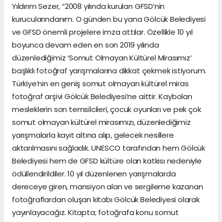
Yıldırım Sezer, “2008 yılında kurulan GFSD’nin
kurucularındanım. O günden bu yana Gölcük Belediyesi
ve GFSD önemli projelere imza attılar. Özellikle 10 yıl
boyunca devam eden en son 2019 yılında
düzenlediğimiz ‘Somut Olmayan Kültürel Mirasımız’
başlıklı fotoğraf yarışmalarına dikkat çekmek istiyorum.
Türkiye’nin en geniş somut olmayan kültürel miras
fotoğraf arşivi Gölcük Belediyesi’ne aittir. Kaybolan
mesleklerin son temsilcileri, çocuk oyunları ve pek çok
somut olmayan kültürel mirasımızı, düzenlediğimiz
yarışmalarla kayıt altına alıp, gelecek nesillere
aktarılmasını sağladık. UNESCO tarafından hem Gölcük
Belediyesi hem de GFSD kültüre olan katkısı nedeniyle
ödüllendirildiler. 10 yıl düzenlenen yarışmalarda
dereceye giren, mansiyon alan ve sergileme kazanan
fotoğraflardan oluşan kitabı Gölcük Belediyesi olarak
yayınlayacağız. Kitapta; fotoğrafa konu somut