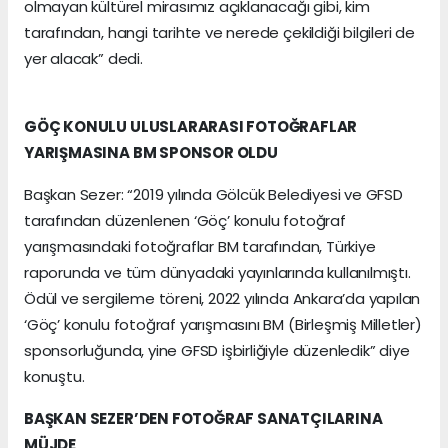
olmayan kültürel mirasımız açıklanacağı gibi, kim
tarafından, hangi tarihte ve nerede çekildiği bilgileri de
yer alacak” dedi.
GÖÇ KONULU ULUSLARARASI FOTOĞRAFLAR
YARIŞMASINA BM SPONSOR OLDU
Başkan Sezer: “2019 yılında Gölcük Belediyesi ve GFSD
tarafından düzenlenen ‘Göç’ konulu fotoğraf
yarışmasındaki fotoğraflar BM tarafından, Türkiye
raporunda ve tüm dünyadaki yayınlarında kullanılmıştı.
Ödül ve sergileme töreni, 2022 yılında Ankara’da yapılan
‘Göç’ konulu fotoğraf yarışmasını BM (Birleşmiş Milletler)
sponsorluğunda, yine GFSD işbirliğiyle düzenledik” diye
konuştu.
BAŞKAN SEZER’DEN FOTOĞRAF SANATÇILARINA
MÜJDE