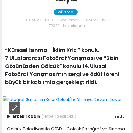
GÜNDEM
09.01.2023 - 11:30, Güncelleme: 09.01.2023 - 12:38
172970+ kez okundu.
“Küresel Isınma - İklim Krizi” konulu
7.Uluslararası Fotoğraf Yarışması ve “Sizin
Gözünüzden Gölcük” konulu 14. Ulusal
Fotoğraf Yarışması’nın sergi ve ödül töreni
büyük bir katılımla gerçekleştirildi.
Erkek
|
Kadın
(Haberi Sesli Oku)
Gölcük Belediyesi ile GFSD - Gölcük Fotoğraf ve Sinema