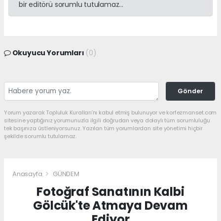
bir editörü sorumlu tutulamaz...
Okuyucu Yorumları
(0)
Gönder
Yorum yazarak Topluluk Kuralları’nı kabul etmiş bulunuyor ve korfezmanset.com
sitesine yaptığınız yorumunuzla ilgili doğrudan veya dolaylı tüm sorumluluğu
tek başınıza üstleniyorsunuz. Yazılan tüm yorumlardan site yönetimi hiçbir
şekilde sorumlu tutulamaz.
Anasayfa
GÜNDEM
Fotoğraf Sanatının Kalbi
Gölcük'te Atmaya Devam
Ediyor