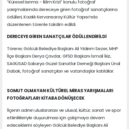
“Küresel Isınma - İklim Krizi” konulu fotoğraf
yarışmalarında dereceye giren fotoğraf sanatçılarına
ödülleri, Kazıklı Kervansaray Kültür Yapısı’nda
düzenlenen törenle takdim edildi.
DERECEYE GİREN SANATÇILAR ÖDÜLLENDİRİLDİ
Törene; Gölcük Belediye Başkanı Ali Yıldırım Sezer, MHP
İlçe Başkanı Derya Çavdar, GFSD Başkanı İsmail İkiz,
SAGÜSAD Sakarya Güzel Sanatlar Derneği Başkanı Ünal
Dabak, fotoğraf sanatçıları ve vatandaşlar katıldılar.
SOMUT OLMAYAN KÜLTÜREL MİRAS YARIŞMALARI
FOTOĞRAFLARI KİTABA DÖNÜŞECEK
İlçenin adının uluslararası ve ulusal, kültür, sanat ve spor
etkinlikleriyle duyurulması için çalışmaya devam
edeceklerini söyleyen Gölcük Belediye Başkanı Ali