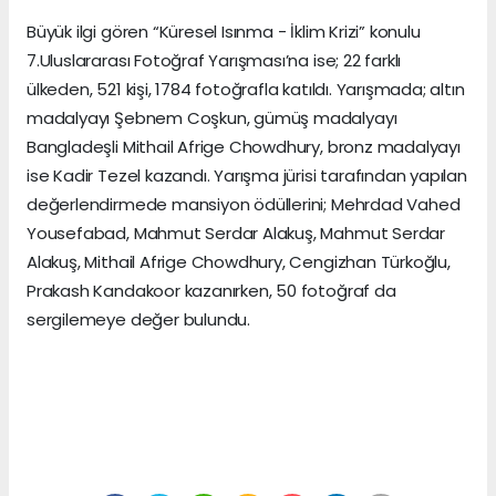
Büyük ilgi gören “Küresel Isınma - İklim Krizi” konulu
7.Uluslararası Fotoğraf Yarışması’na ise; 22 farklı
ülkeden, 521 kişi, 1784 fotoğrafla katıldı. Yarışmada; altın
madalyayı Şebnem Coşkun, gümüş madalyayı
Bangladeşli Mithail Afrige Chowdhury, bronz madalyayı
ise Kadir Tezel kazandı. Yarışma jürisi tarafından yapılan
değerlendirmede mansiyon ödüllerini; Mehrdad Vahed
Yousefabad, Mahmut Serdar Alakuş, Mahmut Serdar
Alakuş, Mithail Afrige Chowdhury, Cengizhan Türkoğlu,
Prakash Kandakoor kazanırken, 50 fotoğraf da
sergilemeye değer bulundu.