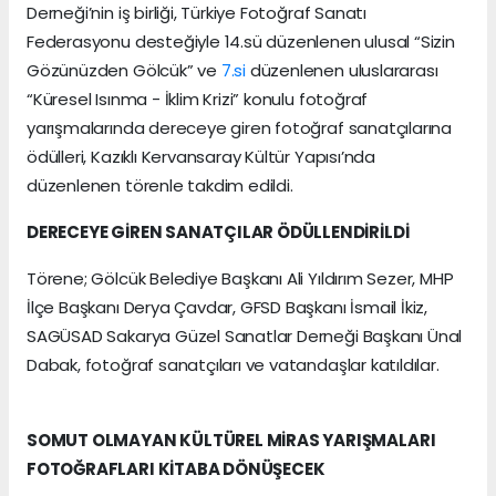
Derneği’nin iş birliği, Türkiye Fotoğraf Sanatı
Federasyonu desteğiyle 14.sü düzenlenen ulusal “Sizin
Gözünüzden Gölcük” ve
7.si
düzenlenen uluslararası
“Küresel Isınma - İklim Krizi” konulu fotoğraf
yarışmalarında dereceye giren fotoğraf sanatçılarına
ödülleri, Kazıklı Kervansaray Kültür Yapısı’nda
düzenlenen törenle takdim edildi.
DERECEYE GİREN SANATÇILAR ÖDÜLLENDİRİLDİ
Törene; Gölcük Belediye Başkanı Ali Yıldırım Sezer, MHP
İlçe Başkanı Derya Çavdar, GFSD Başkanı İsmail İkiz,
SAGÜSAD Sakarya Güzel Sanatlar Derneği Başkanı Ünal
Dabak, fotoğraf sanatçıları ve vatandaşlar katıldılar.
SOMUT OLMAYAN KÜLTÜREL MİRAS YARIŞMALARI
FOTOĞRAFLARI KİTABA DÖNÜŞECEK