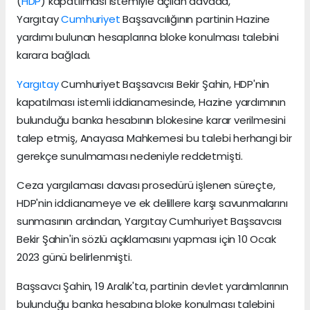
(
HDP
) kapatılması istemiyle açılan davada,
Yargıtay
Cumhuriyet
Başsavcılığının partinin Hazine
yardımı bulunan hesaplarına bloke konulması talebini
karara bağladı.
Yargıtay
Cumhuriyet Başsavcısı Bekir Şahin, HDP'nin
kapatılması istemli iddianamesinde, Hazine yardımının
bulunduğu banka hesabının blokesine karar verilmesini
talep etmiş, Anayasa Mahkemesi bu talebi herhangi bir
gerekçe sunulmaması nedeniyle reddetmişti.
Ceza yargılaması davası prosedürü işlenen süreçte,
HDP'nin iddianameye ve ek delillere karşı savunmalarını
sunmasının ardından, Yargıtay Cumhuriyet Başsavcısı
Bekir Şahin'in sözlü açıklamasını yapması için 10 Ocak
2023 günü belirlenmişti.
Başsavcı Şahin, 19 Aralık'ta, partinin devlet yardımlarının
bulunduğu banka hesabına bloke konulması talebini