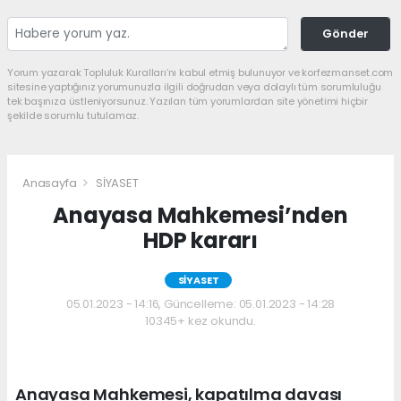
Gönder
Yorum yazarak Topluluk Kuralları’nı kabul etmiş bulunuyor ve korfezmanset.com
sitesine yaptığınız yorumunuzla ilgili doğrudan veya dolaylı tüm sorumluluğu
tek başınıza üstleniyorsunuz. Yazılan tüm yorumlardan site yönetimi hiçbir
şekilde sorumlu tutulamaz.
Anasayfa
SİYASET
Anayasa Mahkemesi’nden
HDP kararı
SİYASET
05.01.2023 - 14:16, Güncelleme: 05.01.2023 - 14:28
10345+ kez okundu.
Anayasa Mahkemesi, kapatılma davası