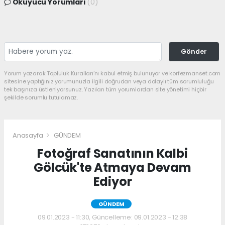
Okuyucu Yorumları
(0)
Gönder
Yorum yazarak Topluluk Kuralları’nı kabul etmiş bulunuyor ve korfezmanset.com
sitesine yaptığınız yorumunuzla ilgili doğrudan veya dolaylı tüm sorumluluğu
tek başınıza üstleniyorsunuz. Yazılan tüm yorumlardan site yönetimi hiçbir
şekilde sorumlu tutulamaz.
Anasayfa
GÜNDEM
Fotoğraf Sanatının Kalbi
Gölcük'te Atmaya Devam
Ediyor
GÜNDEM
09.01.2023 - 11:30, Güncelleme: 09.01.2023 - 12:38