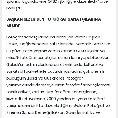
sponsorluğunda, yine GFSD işbirliğiyle düzenledik” diye
konuştu.
BAŞKAN SEZER’DEN FOTOĞRAF SANATÇILARINA
MÜJDE
Fotoğraf sanatçılarına da bir müjde veren Başkan
Sezer, “Değirmendere Yalı Evleri’nde Seramik Evimiz var.
Bu güzel tarihi yapının zemin katında GFSD üyeleri ve
misafir fotoğraf sanatçıları sunumlarını yapabilecekler.
Gölcük’ün adının uluslararası etkinliklerde, kültürel ve
sanatsal faaliyetlerle duyurulması adına çok önemli
bulduğum ulusal ve uluslararası fotoğraf
yarışmalarında dereceye giren fotoğraf sanatçılarımızı
tebrik ediyor, katılan tüm fotoğraf sanatçılarına,
kıymetli jüri üyelerine, 2009 yılından bu yana fotoğraf
yarışmalarını birlikte düzenlediğimiz Gölcük Fotoğraf ve
Sinema Sanatı Derneği Başkanı Sayın İsmail İkiz ve