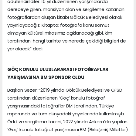
ödüllendirildiler. 10 yıl düzenlenen yarışmalarda
dereceye giren, mansiyon alan ve sergileme kazanan
fotoğraflardan oluşan kitabı Gölcük Belediyesi olarak
yayınlayacağız. Kitapta; fotoğrafa konu somut
olmayan kültürel mirasımız açıklanacağı gibi, kim
tarafından, hangi tarihte ve nerede çekildiği bilgileri de
yer alacak” dedi.
GÖÇ KONULU ULUSLARARASI FOTOĞRAFLAR
YARIŞMASINA BM SPONSOR OLDU
Başkan Sezer: “2019 yılında Gölcük Belediyesi ve GFSD
tarafından düzenlenen ‘Göç’ konulu fotoğraf
yarışmasındaki fotoğraflar BM tarafından, Türkiye
raporunda ve tüm dünyadaki yayınlarında kullanılmıştı.
Ödül ve sergileme töreni, 2022 yılında Ankara’da yapılan
‘Göç’ konulu fotoğraf yarışmasını BM (Birleşmiş Milletler)