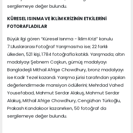
sergilemeye değer bulundu.
KÜRESEL ISINMA VE İKLİM KRİZİNİN ETKİLERİNİ
FOTORAFLADILAR
Büyük ilgi gören “Küresel Isınma - İklim Krizi” konulu
7.Uluslararası Fotoğraf Yarışması’na ise; 22 farklı
ülkeden, 521 kişi, 1784 fotoğrafla katıldı. Yarışmada; altın
madalyayı Şebnem Coşkun, gümüş madalyayı
Bangladeşli Mithail Afrige Chowdhury, bronz madalyayı
ise Kadir Tezel kazandı. Yarışma jürisi tarafından yapılan
değerlendirmede mansiyon ödüllerini; Mehrdad Vahed
Yousefabad, Mahmut Serdar Alakuş, Mahmut Serdar
Alakuş, Mithail Afrige Chowdhury, Cengizhan Türkoğlu,
Prakash Kandakoor kazanırken, 50 fotoğraf da
sergilemeye değer bulundu.