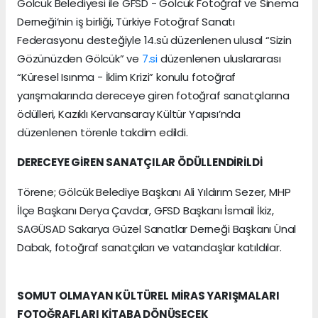
Gölcük Belediyesi ile GFSD - Gölcük Fotoğraf ve Sinema
Derneği’nin iş birliği, Türkiye Fotoğraf Sanatı
Federasyonu desteğiyle 14.sü düzenlenen ulusal “Sizin
Gözünüzden Gölcük” ve
7.si
düzenlenen uluslararası
“Küresel Isınma - İklim Krizi” konulu fotoğraf
yarışmalarında dereceye giren fotoğraf sanatçılarına
ödülleri, Kazıklı Kervansaray Kültür Yapısı’nda
düzenlenen törenle takdim edildi.
DERECEYE GİREN SANATÇILAR ÖDÜLLENDİRİLDİ
Törene; Gölcük Belediye Başkanı Ali Yıldırım Sezer, MHP
İlçe Başkanı Derya Çavdar, GFSD Başkanı İsmail İkiz,
SAGÜSAD Sakarya Güzel Sanatlar Derneği Başkanı Ünal
Dabak, fotoğraf sanatçıları ve vatandaşlar katıldılar.
SOMUT OLMAYAN KÜLTÜREL MİRAS YARIŞMALARI
FOTOĞRAFLARI KİTABA DÖNÜŞECEK