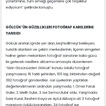
yönetimine, tüm emeği geçenlere çok teşekkür
ediyorum” şeklinde konuştu.
GÖLCÜK’ÜN GÜZELLİKLERİ FOTOĞRAF KARELERİNE
YANSIDI
Gölcük sınırları içinde yer alan, keşfedilmeyi bekleyen,
turistik alanların ve çekim merkezlerinin, ilçenin simgeleri
haline gelen mekanların fotoğraf sanatının kalıcı gücü
ile gelecek nesillere aktarma amacıyla düzenlenen
“Sizin Gözünüzden Gölcük” konulu ödüllü fotoğraf
yarışmasına; 16 farklı şehirden, 105 kişi, birbirinden değerli
392 fotoğraf gönderdiler. Jüri üyelerinin yaptıkları
değerlendirmenin ardından yarışmada; 1. Ömer Faruk
Güler, 2. Melih Sular, 3. ise Sema Ulubir oldu. Yarışmada;
Sare Kural, İbrahim Kaya ve Aytül Akbaş’a ait 3 fotoğraf
mansiyon ödülü kazanırken, 34 fotoğraf ise