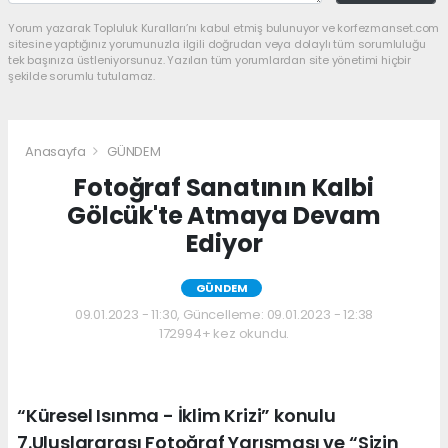
Yorum yazarak Topluluk Kuralları’nı kabul etmiş bulunuyor ve korfezmanset.com
sitesine yaptığınız yorumunuzla ilgili doğrudan veya dolaylı tüm sorumluluğu
tek başınıza üstleniyorsunuz. Yazılan tüm yorumlardan site yönetimi hiçbir
şekilde sorumlu tutulamaz.
Anasayfa
GÜNDEM
Fotoğraf Sanatının Kalbi
Gölcük'te Atmaya Devam
Ediyor
GÜNDEM
09.01.2023 - 11:30, Güncelleme: 09.01.2023 - 12:38
172994+ kez okundu.
“Küresel Isınma - İklim Krizi” konulu
7.Uluslararası Fotoğraf Yarışması ve “Sizin