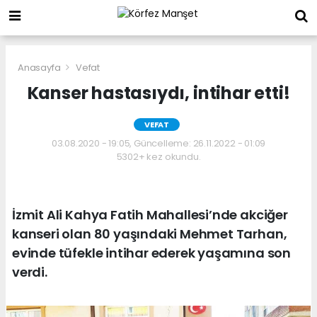
Anasayfa
Vefat
Kanser hastasıydı, intihar etti!
VEFAT
03.08.2020 - 19:05, Güncelleme: 26.11.2022 - 01:09
5302+ kez okundu.
İzmit Ali Kahya Fatih Mahallesi’nde akciğer
kanseri olan 80 yaşındaki Mehmet Tarhan,
evinde tüfekle intihar ederek yaşamına son
verdi.