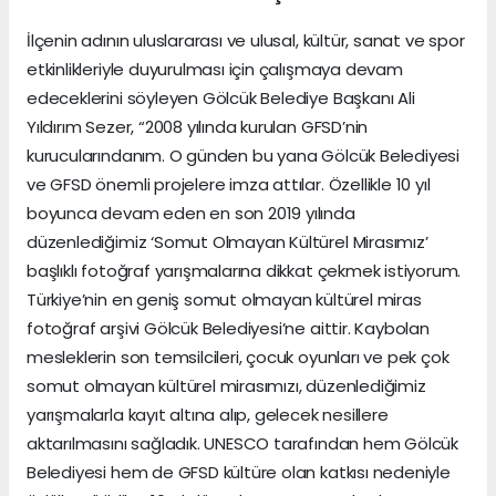
İlçenin adının uluslararası ve ulusal, kültür, sanat ve spor
etkinlikleriyle duyurulması için çalışmaya devam
edeceklerini söyleyen Gölcük Belediye Başkanı Ali
Yıldırım Sezer, “2008 yılında kurulan GFSD’nin
kurucularındanım. O günden bu yana Gölcük Belediyesi
ve GFSD önemli projelere imza attılar. Özellikle 10 yıl
boyunca devam eden en son 2019 yılında
düzenlediğimiz ‘Somut Olmayan Kültürel Mirasımız’
başlıklı fotoğraf yarışmalarına dikkat çekmek istiyorum.
Türkiye’nin en geniş somut olmayan kültürel miras
fotoğraf arşivi Gölcük Belediyesi’ne aittir. Kaybolan
mesleklerin son temsilcileri, çocuk oyunları ve pek çok
somut olmayan kültürel mirasımızı, düzenlediğimiz
yarışmalarla kayıt altına alıp, gelecek nesillere
aktarılmasını sağladık. UNESCO tarafından hem Gölcük
Belediyesi hem de GFSD kültüre olan katkısı nedeniyle