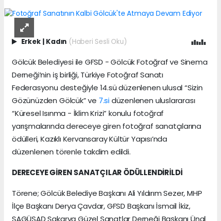
Erkek
|
Kadın
(Haberi Sesli Oku)
Gölcük Belediyesi ile GFSD - Gölcük Fotoğraf ve Sinema
Derneği’nin iş birliği, Türkiye Fotoğraf Sanatı
Federasyonu desteğiyle 14.sü düzenlenen ulusal “Sizin
Gözünüzden Gölcük” ve
7.si
düzenlenen uluslararası
“Küresel Isınma - İklim Krizi” konulu fotoğraf
yarışmalarında dereceye giren fotoğraf sanatçılarına
ödülleri, Kazıklı Kervansaray Kültür Yapısı’nda
düzenlenen törenle takdim edildi.
DERECEYE GİREN SANATÇILAR ÖDÜLLENDİRİLDİ
Törene; Gölcük Belediye Başkanı Ali Yıldırım Sezer, MHP
İlçe Başkanı Derya Çavdar, GFSD Başkanı İsmail İkiz,
SAGÜSAD Sakarya Güzel Sanatlar Derneği Başkanı Ünal