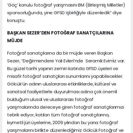
‘Göç’ konulu fotoğraf yarışmasını BM (Birleşmiş Milletler)
sponsorluğunda, yine GFSD işbirliğiyle düzenledik” diye
konuştu.
BAŞKAN SEZER’DEN FOTOĞRAF SANATÇILARINA
MÜJDE
Fotoğraf sanatçılarına da bir müjde veren Başkan
Sezer, “Değirmendere Yalı Evleri’nde Seramik Evimiz var.
Bu güzel tarihi yapının zemin katında GFSD üyeleri ve
misafir fotoğraf sanatçıları sunumlarını yapabilecekler.
Gölcük’ün adının uluslararası etkinliklerde, kültürel ve
sanatsal faaliyetlerle duyurulması adına çok önemli
bulduğum ulusal ve uluslararası fotoğraf
yarışmalarında dereceye giren fotoğraf sanatçılarımızı
tebrik ediyor, katılan tüm fotoğraf sanatçılarına,
kıymetli jüri üyelerine, 2009 yılından bu yana fotoğraf
yarışmalarını birlikte düzenlediğimiz Gölcük Fotoğraf ve