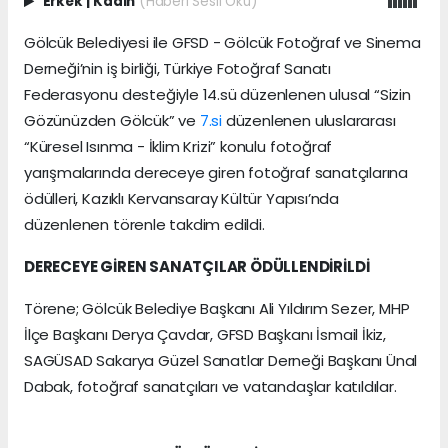
Erkek
|
Kadın
(Haberi Sesli Oku)
Gölcük Belediyesi ile GFSD - Gölcük Fotoğraf ve Sinema
Derneği’nin iş birliği, Türkiye Fotoğraf Sanatı
Federasyonu desteğiyle 14.sü düzenlenen ulusal “Sizin
Gözünüzden Gölcük” ve
7.si
düzenlenen uluslararası
“Küresel Isınma - İklim Krizi” konulu fotoğraf
yarışmalarında dereceye giren fotoğraf sanatçılarına
ödülleri, Kazıklı Kervansaray Kültür Yapısı’nda
düzenlenen törenle takdim edildi.
DERECEYE GİREN SANATÇILAR ÖDÜLLENDİRİLDİ
Törene; Gölcük Belediye Başkanı Ali Yıldırım Sezer, MHP
İlçe Başkanı Derya Çavdar, GFSD Başkanı İsmail İkiz,
SAGÜSAD Sakarya Güzel Sanatlar Derneği Başkanı Ünal
Dabak, fotoğraf sanatçıları ve vatandaşlar katıldılar.