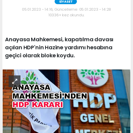
SİYASET
05.01.2023 - 14:16, Güncelleme: 05.01.2023 - 14:28
10336+ kez okundu.
Anayasa Mahkemesi, kapatılma davası
açılan HDP'nin Hazine yardımı hesabına
geçici olarak bloke koydu.