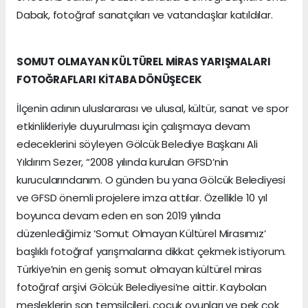
Dabak, fotoğraf sanatçıları ve vatandaşlar katıldılar.
SOMUT OLMAYAN KÜLTÜREL MİRAS YARIŞMALARI
FOTOĞRAFLARI KİTABA DÖNÜŞECEK
İlçenin adının uluslararası ve ulusal, kültür, sanat ve spor
etkinlikleriyle duyurulması için çalışmaya devam
edeceklerini söyleyen Gölcük Belediye Başkanı Ali
Yıldırım Sezer, “2008 yılında kurulan GFSD’nin
kurucularındanım. O günden bu yana Gölcük Belediyesi
ve GFSD önemli projelere imza attılar. Özellikle 10 yıl
boyunca devam eden en son 2019 yılında
düzenlediğimiz ‘Somut Olmayan Kültürel Mirasımız’
başlıklı fotoğraf yarışmalarına dikkat çekmek istiyorum.
Türkiye’nin en geniş somut olmayan kültürel miras
fotoğraf arşivi Gölcük Belediyesi’ne aittir. Kaybolan
mesleklerin son temsilcileri, çocuk oyunları ve pek çok