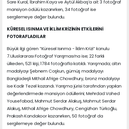
Sare Kural, İbrahim Kaya ve Aytül Akbaş’a ait 3 fotoğraf
mansiyon ödülü kazanırken, 34 fotoğraf ise
sergilemeye değer bulundu.
KÜRESEL ISINMA VE İKLİM KRİZİNİN ETKİLERİNİ
FOTORAFLADILAR
Büyük ilgi gören “Küresel Isınma - İklim Krizi” konulu
7.Uluslararası Fotoğraf Yarışması’na ise; 22 farklı
ülkeden, 521 kişi, 1784 fotoğrafla katıldı. Yarışmada; altın
madalyayı Şebnem Coşkun, gümüş madalyayı
Bangladeşli Mithail Afrige Chowdhury, bronz madalyayı
ise Kadir Tezel kazandı. Yarışma jürisi tarafından yapılan
değerlendirmede mansiyon ödüllerini; Mehrdad Vahed
Yousefabad, Mahmut Serdar Alakuş, Mahmut Serdar
Alakuş, Mithail Afrige Chowdhury, Cengizhan Türkoğlu,
Prakash Kandakoor kazanırken, 50 fotoğraf da
sergilemeye değer bulundu.