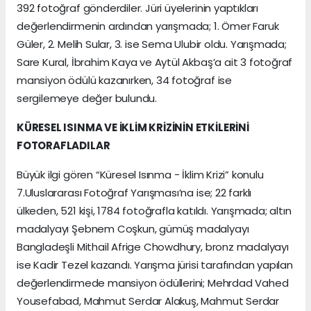
392 fotoğraf gönderdiler. Jüri üyelerinin yaptıkları
değerlendirmenin ardından yarışmada; 1. Ömer Faruk
Güler, 2. Melih Sular, 3. ise Sema Ulubir oldu. Yarışmada;
Sare Kural, İbrahim Kaya ve Aytül Akbaş’a ait 3 fotoğraf
mansiyon ödülü kazanırken, 34 fotoğraf ise
sergilemeye değer bulundu.
KÜRESEL ISINMA VE İKLİM KRİZİNİN ETKİLERİNİ
FOTORAFLADILAR
Büyük ilgi gören “Küresel Isınma - İklim Krizi” konulu
7.Uluslararası Fotoğraf Yarışması’na ise; 22 farklı
ülkeden, 521 kişi, 1784 fotoğrafla katıldı. Yarışmada; altın
madalyayı Şebnem Coşkun, gümüş madalyayı
Bangladeşli Mithail Afrige Chowdhury, bronz madalyayı
ise Kadir Tezel kazandı. Yarışma jürisi tarafından yapılan
değerlendirmede mansiyon ödüllerini; Mehrdad Vahed
Yousefabad, Mahmut Serdar Alakuş, Mahmut Serdar