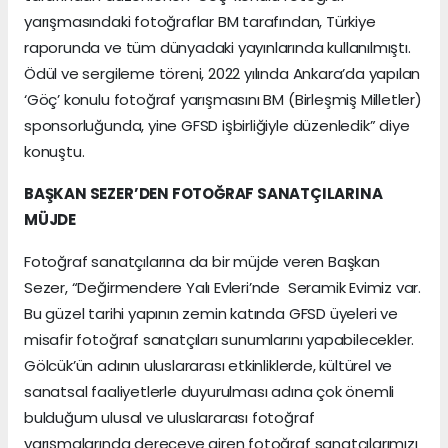
yarışmasındaki fotoğraflar BM tarafından, Türkiye
raporunda ve tüm dünyadaki yayınlarında kullanılmıştı.
Ödül ve sergileme töreni, 2022 yılında Ankara’da yapılan
‘Göç’ konulu fotoğraf yarışmasını BM (Birleşmiş Milletler)
sponsorluğunda, yine GFSD işbirliğiyle düzenledik” diye
konuştu.
BAŞKAN SEZER’DEN FOTOĞRAF SANATÇILARINA
MÜJDE
Fotoğraf sanatçılarına da bir müjde veren Başkan
Sezer, “Değirmendere Yalı Evleri’nde Seramik Evimiz var.
Bu güzel tarihi yapının zemin katında GFSD üyeleri ve
misafir fotoğraf sanatçıları sunumlarını yapabilecekler.
Gölcük’ün adının uluslararası etkinliklerde, kültürel ve
sanatsal faaliyetlerle duyurulması adına çok önemli
bulduğum ulusal ve uluslararası fotoğraf
yarışmalarında dereceye giren fotoğraf sanatçılarımızı