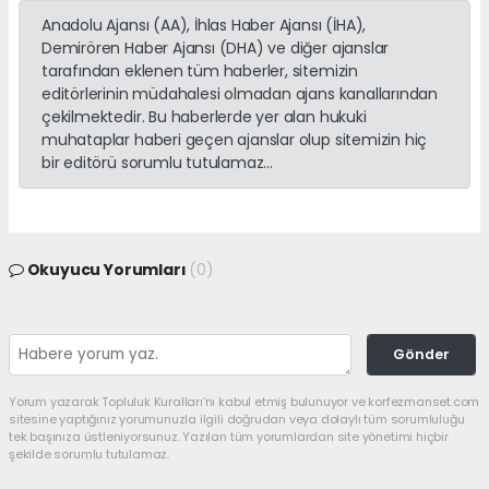
Anadolu Ajansı (AA), İhlas Haber Ajansı (İHA),
Demirören Haber Ajansı (DHA) ve diğer ajanslar
tarafından eklenen tüm haberler, sitemizin
editörlerinin müdahalesi olmadan ajans kanallarından
çekilmektedir. Bu haberlerde yer alan hukuki
muhataplar haberi geçen ajanslar olup sitemizin hiç
bir editörü sorumlu tutulamaz...
Okuyucu Yorumları
(0)
Gönder
Yorum yazarak Topluluk Kuralları’nı kabul etmiş bulunuyor ve korfezmanset.com
sitesine yaptığınız yorumunuzla ilgili doğrudan veya dolaylı tüm sorumluluğu
tek başınıza üstleniyorsunuz. Yazılan tüm yorumlardan site yönetimi hiçbir
şekilde sorumlu tutulamaz.