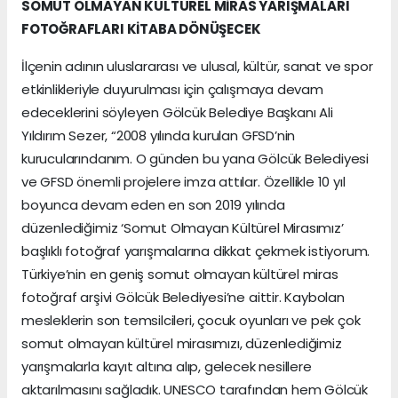
SOMUT OLMAYAN KÜLTÜREL MİRAS YARIŞMALARI
FOTOĞRAFLARI KİTABA DÖNÜŞECEK
İlçenin adının uluslararası ve ulusal, kültür, sanat ve spor
etkinlikleriyle duyurulması için çalışmaya devam
edeceklerini söyleyen Gölcük Belediye Başkanı Ali
Yıldırım Sezer, “2008 yılında kurulan GFSD’nin
kurucularındanım. O günden bu yana Gölcük Belediyesi
ve GFSD önemli projelere imza attılar. Özellikle 10 yıl
boyunca devam eden en son 2019 yılında
düzenlediğimiz ‘Somut Olmayan Kültürel Mirasımız’
başlıklı fotoğraf yarışmalarına dikkat çekmek istiyorum.
Türkiye’nin en geniş somut olmayan kültürel miras
fotoğraf arşivi Gölcük Belediyesi’ne aittir. Kaybolan
mesleklerin son temsilcileri, çocuk oyunları ve pek çok
somut olmayan kültürel mirasımızı, düzenlediğimiz
yarışmalarla kayıt altına alıp, gelecek nesillere
aktarılmasını sağladık. UNESCO tarafından hem Gölcük