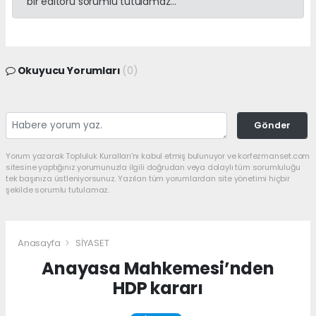
bir editörü sorumlu tutulamaz...
Okuyucu Yorumları
(0)
Gönder
Yorum yazarak Topluluk Kuralları’nı kabul etmiş bulunuyor ve korfezmanset.com
sitesine yaptığınız yorumunuzla ilgili doğrudan veya dolaylı tüm sorumluluğu
tek başınıza üstleniyorsunuz. Yazılan tüm yorumlardan site yönetimi hiçbir
şekilde sorumlu tutulamaz.
Anasayfa
SİYASET
Anayasa Mahkemesi’nden
HDP kararı