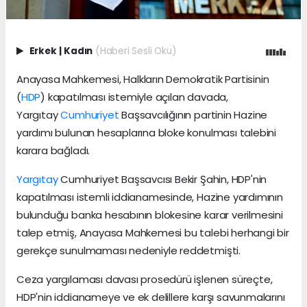
Erkek
|
Kadın
(Haberi Sesli Oku)
Anayasa Mahkemesi, Halkların Demokratik Partisinin
(
HDP
) kapatılması istemiyle açılan davada,
Yargıtay
Cumhuriyet
Başsavcılığının partinin Hazine
yardımı bulunan hesaplarına bloke konulması talebini
karara bağladı.
Yargıtay
Cumhuriyet Başsavcısı Bekir Şahin, HDP'nin
kapatılması istemli iddianamesinde, Hazine yardımının
bulunduğu banka hesabının blokesine karar verilmesini
talep etmiş, Anayasa Mahkemesi bu talebi herhangi bir
gerekçe sunulmaması nedeniyle reddetmişti.
Ceza yargılaması davası prosedürü işlenen süreçte,
HDP'nin iddianameye ve ek delillere karşı savunmalarını