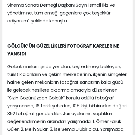
Sinema Sanatı Derneği Başkanı Sayın İsmail İkiz ve
yönetimine, tüm emeği geçenlere çok teşekkür
ediyorum” şeklinde konuştu.
GÖLCÜK’ÜN GÜZELLİKLERİ FOTOĞRAF KARELERİNE
YANSIDI
Gölcük sınırları içinde yer alan, keşfedilmeyi bekleyen,
turistik alanların ve çekim merkezlerinin, ilçenin simgeleri
haline gelen mekanların fotoğraf sanatının kalıcı gücü
ile gelecek nesillere aktarma amacıyla düzenlenen
“Sizin Gözünüzden Gölcük” konulu ödüllü fotoğraf
yarışmasına; 16 farklı şehirden, 105 kişi, birbirinden değerli
392 fotoğraf gönderdiler. Jüri üyelerinin yaptıkları
değerlendirmenin ardından yarışmada; 1. Ömer Faruk
Güler, 2. Melih Sular, 3. ise Sema Ulubir oldu. Yarışmada;