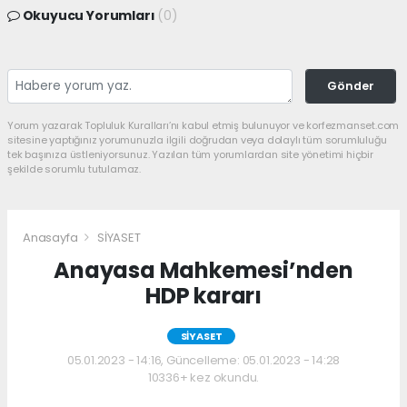
Okuyucu Yorumları
(0)
Gönder
Yorum yazarak Topluluk Kuralları’nı kabul etmiş bulunuyor ve korfezmanset.com
sitesine yaptığınız yorumunuzla ilgili doğrudan veya dolaylı tüm sorumluluğu
tek başınıza üstleniyorsunuz. Yazılan tüm yorumlardan site yönetimi hiçbir
şekilde sorumlu tutulamaz.
Anasayfa
SİYASET
Anayasa Mahkemesi’nden
HDP kararı
SİYASET
05.01.2023 - 14:16, Güncelleme: 05.01.2023 - 14:28
10336+ kez okundu.