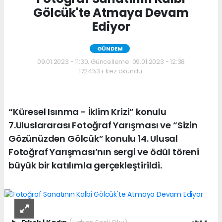
Gölcük'te Atmaya Devam
Ediyor
GÜNDEM
09.01.2023 - 11:30, Güncelleme: 09.01.2023 - 12:38
172453+ kez okundu.
“Küresel Isınma - İklim Krizi” konulu
7.Uluslararası Fotoğraf Yarışması ve “Sizin
Gözünüzden Gölcük” konulu 14. Ulusal
Fotoğraf Yarışması’nın sergi ve ödül töreni
büyük bir katılımla gerçekleştirildi.