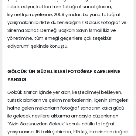
tebrik ediyor, katılan tüm fotoğraf sanatçılarına,
kıymetli jüri üyelerine, 2009 yılından bu yana fotoğraf
yarışmalarını birlikte düzenlediğimiz Gölcük Fotoğraf ve
Sinema Sanatı Derneği Başkanı Sayın İsmail İkiz ve
yönetimine, tüm emeği geçenlere çok teşekkür
ediyorum” şeklinde konuştu.
GÖLCÜK’ÜN GÜZELLİKLERİ FOTOĞRAF KARELERİNE
YANSIDI
Gölcük sınırları içinde yer alan, keşfedilmeyi bekleyen,
turistik alanların ve çekim merkezlerinin, ilçenin simgeleri
haline gelen mekanların fotoğraf sanatının kalıcı gücü
ile gelecek nesillere aktarma amacıyla düzenlenen
“Sizin Gözünüzden Gölcük” konulu ödüllü fotoğraf
yarışmasına; 16 farklı şehirden, 105 kişi, birbirinden değerli