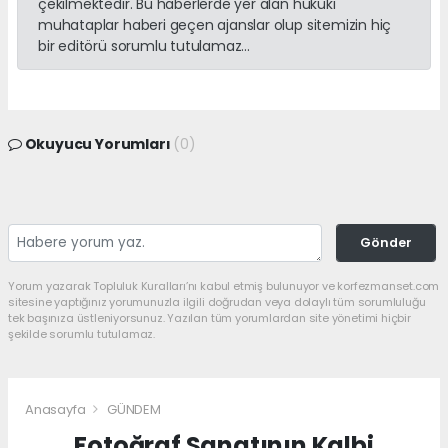
çekilmektedir. Bu haberlerde yer alan hukuki
muhataplar haberi geçen ajanslar olup sitemizin hiç
bir editörü sorumlu tutulamaz...
Okuyucu Yorumları
(0)
Gönder
Yorum yazarak Topluluk Kuralları’nı kabul etmiş bulunuyor ve korfezmanset.com
sitesine yaptığınız yorumunuzla ilgili doğrudan veya dolaylı tüm sorumluluğu
tek başınıza üstleniyorsunuz. Yazılan tüm yorumlardan site yönetimi hiçbir
şekilde sorumlu tutulamaz.
Anasayfa
GÜNDEM
Fotoğraf Sanatının Kalbi