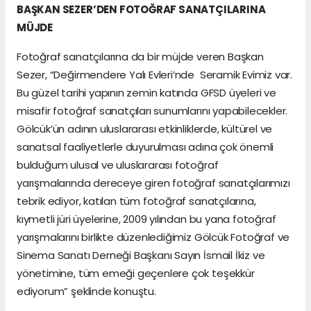
BAŞKAN SEZER’DEN FOTOĞRAF SANATÇILARINA
MÜJDE
Fotoğraf sanatçılarına da bir müjde veren Başkan
Sezer, “Değirmendere Yalı Evleri’nde Seramik Evimiz var.
Bu güzel tarihi yapının zemin katında GFSD üyeleri ve
misafir fotoğraf sanatçıları sunumlarını yapabilecekler.
Gölcük’ün adının uluslararası etkinliklerde, kültürel ve
sanatsal faaliyetlerle duyurulması adına çok önemli
bulduğum ulusal ve uluslararası fotoğraf
yarışmalarında dereceye giren fotoğraf sanatçılarımızı
tebrik ediyor, katılan tüm fotoğraf sanatçılarına,
kıymetli jüri üyelerine, 2009 yılından bu yana fotoğraf
yarışmalarını birlikte düzenlediğimiz Gölcük Fotoğraf ve
Sinema Sanatı Derneği Başkanı Sayın İsmail İkiz ve
yönetimine, tüm emeği geçenlere çok teşekkür
ediyorum” şeklinde konuştu.