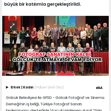
büyük bir katılımla gerçekleştirildi.
Erkek
|
Kadın
(Haberi Sesli Oku)
Gölcük Belediyesi ile GFSD - Gölcük Fotoğraf ve Sinema
Derneği’nin iş birliği, Türkiye Fotoğraf Sanatı
Federasyonu desteğiyle 14.sü düzenlenen ulusal “Sizin