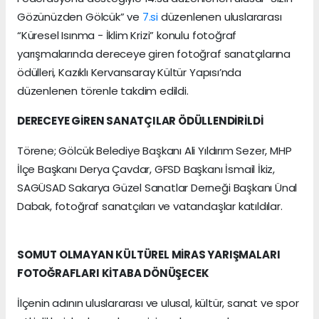
Gözünüzden Gölcük” ve
7.si
düzenlenen uluslararası
“Küresel Isınma - İklim Krizi” konulu fotoğraf
yarışmalarında dereceye giren fotoğraf sanatçılarına
ödülleri, Kazıklı Kervansaray Kültür Yapısı’nda
düzenlenen törenle takdim edildi.
DERECEYE GİREN SANATÇILAR ÖDÜLLENDİRİLDİ
Törene; Gölcük Belediye Başkanı Ali Yıldırım Sezer, MHP
İlçe Başkanı Derya Çavdar, GFSD Başkanı İsmail İkiz,
SAGÜSAD Sakarya Güzel Sanatlar Derneği Başkanı Ünal
Dabak, fotoğraf sanatçıları ve vatandaşlar katıldılar.
SOMUT OLMAYAN KÜLTÜREL MİRAS YARIŞMALARI
FOTOĞRAFLARI KİTABA DÖNÜŞECEK
İlçenin adının uluslararası ve ulusal, kültür, sanat ve spor