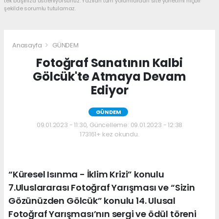
tek başınıza üstleniyorsunuz. Yazılan tüm yorumlardan site yönetimi hiçbir
şekilde sorumlu tutulamaz.
Anasayfa
GÜNDEM
Fotoğraf Sanatının Kalbi
Gölcük'te Atmaya Devam
Ediyor
GÜNDEM
09.01.2023 - 11:30, Güncelleme: 09.01.2023 - 12:38
173161+ kez okundu.
“Küresel Isınma - İklim Krizi” konulu
7.Uluslararası Fotoğraf Yarışması ve “Sizin
Gözünüzden Gölcük” konulu 14. Ulusal
Fotoğraf Yarışması’nın sergi ve ödül töreni