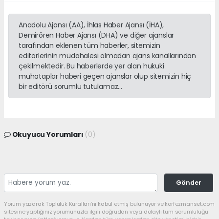
Anadolu Ajansı (AA), İhlas Haber Ajansı (İHA),
Demirören Haber Ajansı (DHA) ve diğer ajanslar
tarafından eklenen tüm haberler, sitemizin
editörlerinin müdahalesi olmadan ajans kanallarından
çekilmektedir. Bu haberlerde yer alan hukuki
muhataplar haberi geçen ajanslar olup sitemizin hiç
bir editörü sorumlu tutulamaz...
Okuyucu Yorumları
(0)
Gönder
Yorum yazarak Topluluk Kuralları’nı kabul etmiş bulunuyor ve korfezmanset.com
sitesine yaptığınız yorumunuzla ilgili doğrudan veya dolaylı tüm sorumluluğu