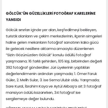
GÖLCÜK’ÜN GÜZELLİKLERİ FOTOĞRAF KARELERİNE
YANSIDI
Gölcük sınırları içinde yer alan, keşfedilmeyi bekleyen,
turistik alanların ve çekim merkezlerinin, ilçenin simgeleri
haline gelen mekanların fotoğraf sanatının kalıcı gücü
ile gelecek nesillere aktarma amacıyla düzenlenen
“Sizin Gözünüzden Gölcük” konulu ödüllü fotoğraf
yarışmasına; 16 farklı şehirden, 105 kişi, birbirinden değerli
392 fotoğraf gönderdiler. Jüri üyelerinin yaptıkları
değerlendirmenin ardından yarışmada; 1. Ömer Faruk
Güler, 2. Melih Sular, 3. ise Sema Ulubir oldu. Yarışmada;
Sare Kural, İbrahim Kaya ve Aytül Akbaş’a ait 3 fotoğraf
mansiyon ödülü kazanırken, 34 fotoğraf ise
sergilemeye değer bulundu.