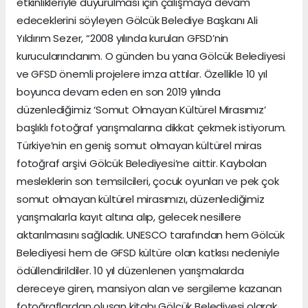
etkinlikleriyle duyurulması için çalışmaya devam
edeceklerini söyleyen Gölcük Belediye Başkanı Ali
Yıldırım Sezer, “2008 yılında kurulan GFSD’nin
kurucularındanım. O günden bu yana Gölcük Belediyesi
ve GFSD önemli projelere imza attılar. Özellikle 10 yıl
boyunca devam eden en son 2019 yılında
düzenlediğimiz ‘Somut Olmayan Kültürel Mirasımız’
başlıklı fotoğraf yarışmalarına dikkat çekmek istiyorum.
Türkiye’nin en geniş somut olmayan kültürel miras
fotoğraf arşivi Gölcük Belediyesi’ne aittir. Kaybolan
mesleklerin son temsilcileri, çocuk oyunları ve pek çok
somut olmayan kültürel mirasımızı, düzenlediğimiz
yarışmalarla kayıt altına alıp, gelecek nesillere
aktarılmasını sağladık. UNESCO tarafından hem Gölcük
Belediyesi hem de GFSD kültüre olan katkısı nedeniyle
ödüllendirildiler. 10 yıl düzenlenen yarışmalarda
dereceye giren, mansiyon alan ve sergileme kazanan
fotoğraflardan oluşan kitabı Gölcük Belediyesi olarak