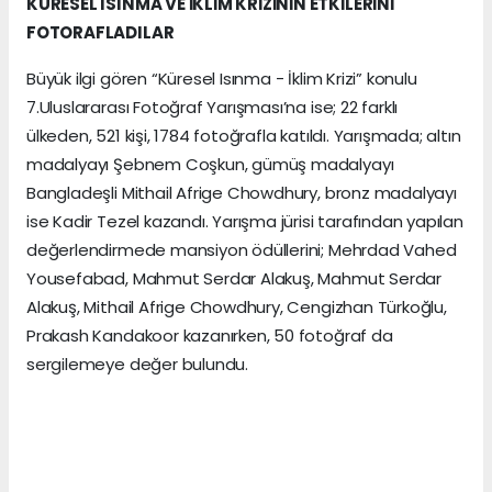
KÜRESEL ISINMA VE İKLİM KRİZİNİN ETKİLERİNİ
FOTORAFLADILAR
Büyük ilgi gören “Küresel Isınma - İklim Krizi” konulu
7.Uluslararası Fotoğraf Yarışması’na ise; 22 farklı
ülkeden, 521 kişi, 1784 fotoğrafla katıldı. Yarışmada; altın
madalyayı Şebnem Coşkun, gümüş madalyayı
Bangladeşli Mithail Afrige Chowdhury, bronz madalyayı
ise Kadir Tezel kazandı. Yarışma jürisi tarafından yapılan
değerlendirmede mansiyon ödüllerini; Mehrdad Vahed
Yousefabad, Mahmut Serdar Alakuş, Mahmut Serdar
Alakuş, Mithail Afrige Chowdhury, Cengizhan Türkoğlu,
Prakash Kandakoor kazanırken, 50 fotoğraf da
sergilemeye değer bulundu.