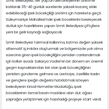
İzmit Belediyesi, her yaştan aile bireylerinin üretime
katılarak 35-40 günlük sürelerde yüksek kazanç elde
edebileceği ipek böcekçiliği üretimi için harekete geçti.
Süleymaniye Mahallesi’nde ipek böceklerini besleyecek
dutluk için hazırlıklarını yapan İzmit Belediyesi çiftçilere
yeni bir gelir kaynağı sağlayacak
İzmit Belediyesi tarımsal kalkınma, katma değeri yüksek
alternatif iş imkânı oluşturmak ve bölgemizde yok olma
sürecine giren ipek böcekçiliğini yeniden canlandırmak
için kolları sıvadı. Sakarya Vadisi’nin bir dönem en önemli
geçim kaynaklarından biri olan ipek böcekçiliğinin
yeniden gündeme gelmesi ve üreticiye, özellikle kadın
ve gençlere ipeğin değerini hatırlatmak isteyen
belediyenin Kırsal Hizmetler Müdürlüğü, ipek
böceklerinin temel besin maddesi olan dut ağacı
yaprağını yetiştirmek için hazırladığı projeye start verdi.