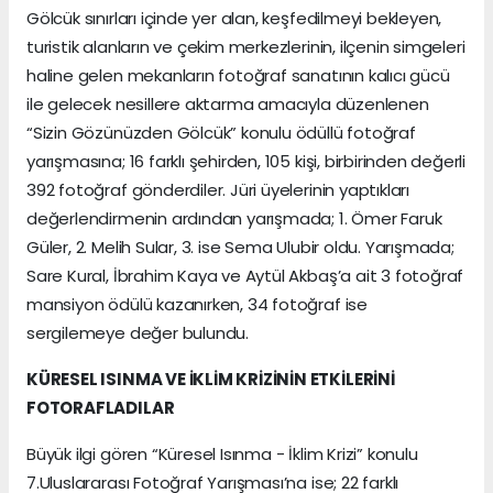
Gölcük sınırları içinde yer alan, keşfedilmeyi bekleyen,
turistik alanların ve çekim merkezlerinin, ilçenin simgeleri
haline gelen mekanların fotoğraf sanatının kalıcı gücü
ile gelecek nesillere aktarma amacıyla düzenlenen
“Sizin Gözünüzden Gölcük” konulu ödüllü fotoğraf
yarışmasına; 16 farklı şehirden, 105 kişi, birbirinden değerli
392 fotoğraf gönderdiler. Jüri üyelerinin yaptıkları
değerlendirmenin ardından yarışmada; 1. Ömer Faruk
Güler, 2. Melih Sular, 3. ise Sema Ulubir oldu. Yarışmada;
Sare Kural, İbrahim Kaya ve Aytül Akbaş’a ait 3 fotoğraf
mansiyon ödülü kazanırken, 34 fotoğraf ise
sergilemeye değer bulundu.
KÜRESEL ISINMA VE İKLİM KRİZİNİN ETKİLERİNİ
FOTORAFLADILAR
Büyük ilgi gören “Küresel Isınma - İklim Krizi” konulu
7.Uluslararası Fotoğraf Yarışması’na ise; 22 farklı