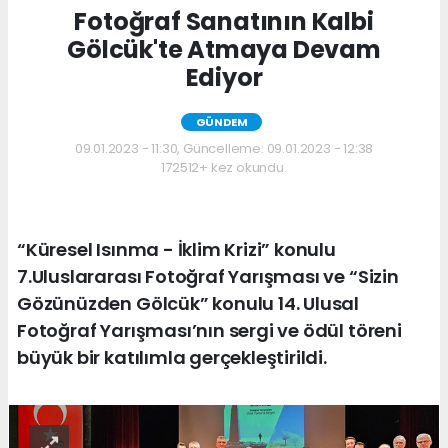
Fotoğraf Sanatının Kalbi
Gölcük'te Atmaya Devam
Ediyor
GÜNDEM
09.01.2023 - 11:30, Güncelleme: 09.01.2023 - 12:38
172512+ kez okundu.
“Küresel Isınma - İklim Krizi” konulu
7.Uluslararası Fotoğraf Yarışması ve “Sizin
Gözünüzden Gölcük” konulu 14. Ulusal
Fotoğraf Yarışması’nın sergi ve ödül töreni
büyük bir katılımla gerçekleştirildi.