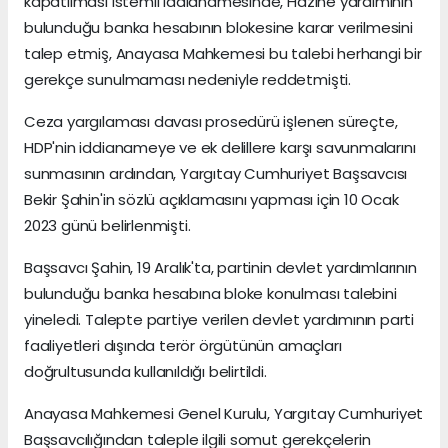
kapatılması istemli iddianamesinde, Hazine yardımının
bulunduğu banka hesabının blokesine karar verilmesini
talep etmiş, Anayasa Mahkemesi bu talebi herhangi bir
gerekçe sunulmaması nedeniyle reddetmişti.
Ceza yargılaması davası prosedürü işlenen süreçte,
HDP'nin iddianameye ve ek delillere karşı savunmalarını
sunmasının ardından, Yargıtay Cumhuriyet Başsavcısı
Bekir Şahin'in sözlü açıklamasını yapması için 10 Ocak
2023 günü belirlenmişti.
Başsavcı Şahin, 19 Aralık'ta, partinin devlet yardımlarının
bulunduğu banka hesabına bloke konulması talebini
yineledi. Talepte partiye verilen devlet yardımının parti
faaliyetleri dışında terör örgütünün amaçları
doğrultusunda kullanıldığı belirtildi.
Anayasa Mahkemesi Genel Kurulu, Yargıtay Cumhuriyet
Başsavcılığından taleple ilgili somut gerekçelerin