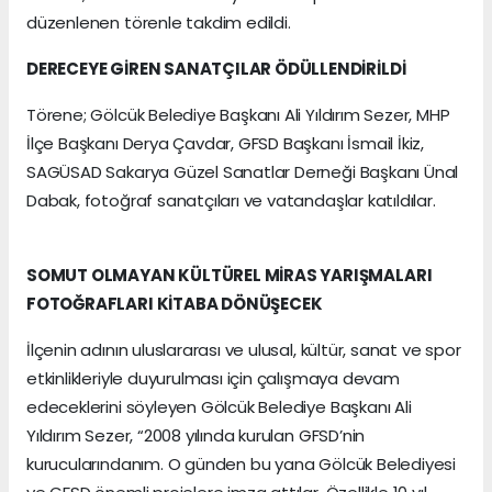
düzenlenen törenle takdim edildi.
DERECEYE GİREN SANATÇILAR ÖDÜLLENDİRİLDİ
Törene; Gölcük Belediye Başkanı Ali Yıldırım Sezer, MHP
İlçe Başkanı Derya Çavdar, GFSD Başkanı İsmail İkiz,
SAGÜSAD Sakarya Güzel Sanatlar Derneği Başkanı Ünal
Dabak, fotoğraf sanatçıları ve vatandaşlar katıldılar.
SOMUT OLMAYAN KÜLTÜREL MİRAS YARIŞMALARI
FOTOĞRAFLARI KİTABA DÖNÜŞECEK
İlçenin adının uluslararası ve ulusal, kültür, sanat ve spor
etkinlikleriyle duyurulması için çalışmaya devam
edeceklerini söyleyen Gölcük Belediye Başkanı Ali
Yıldırım Sezer, “2008 yılında kurulan GFSD’nin
kurucularındanım. O günden bu yana Gölcük Belediyesi