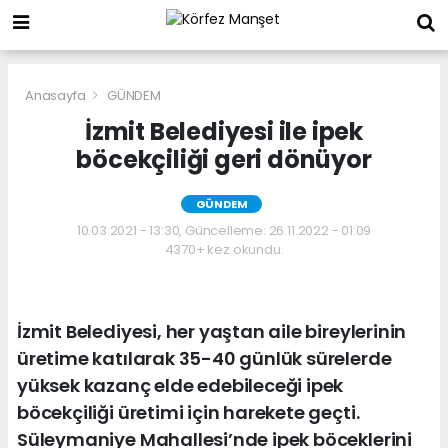
Anasayfa
GÜNDEM
İzmit Belediyesi ile ipek
böcekçiliği geri dönüyor
GÜNDEM
10.03.2021 - 13:30, Güncelleme: 26.11.2022 - 01:09
4370+ kez okundu.
İzmit Belediyesi, her yaştan aile bireylerinin
üretime katılarak 35-40 günlük sürelerde
yüksek kazanç elde edebileceği ipek
böcekçiliği üretimi için harekete geçti.
Süleymaniye Mahallesi’nde ipek böceklerini