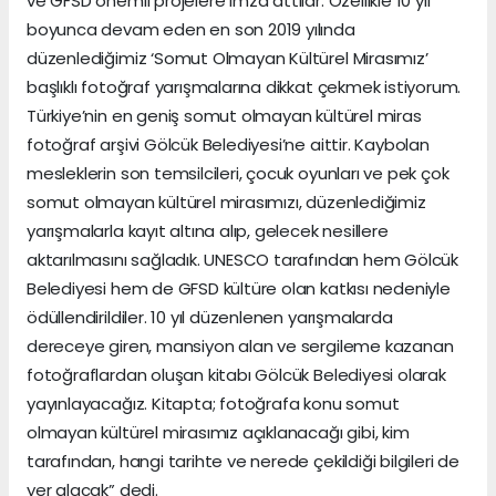
ve GFSD önemli projelere imza attılar. Özellikle 10 yıl
boyunca devam eden en son 2019 yılında
düzenlediğimiz ‘Somut Olmayan Kültürel Mirasımız’
başlıklı fotoğraf yarışmalarına dikkat çekmek istiyorum.
Türkiye’nin en geniş somut olmayan kültürel miras
fotoğraf arşivi Gölcük Belediyesi’ne aittir. Kaybolan
mesleklerin son temsilcileri, çocuk oyunları ve pek çok
somut olmayan kültürel mirasımızı, düzenlediğimiz
yarışmalarla kayıt altına alıp, gelecek nesillere
aktarılmasını sağladık. UNESCO tarafından hem Gölcük
Belediyesi hem de GFSD kültüre olan katkısı nedeniyle
ödüllendirildiler. 10 yıl düzenlenen yarışmalarda
dereceye giren, mansiyon alan ve sergileme kazanan
fotoğraflardan oluşan kitabı Gölcük Belediyesi olarak
yayınlayacağız. Kitapta; fotoğrafa konu somut
olmayan kültürel mirasımız açıklanacağı gibi, kim
tarafından, hangi tarihte ve nerede çekildiği bilgileri de
yer alacak” dedi.