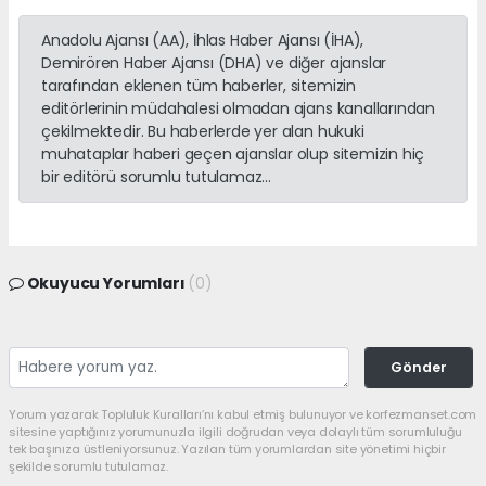
Anadolu Ajansı (AA), İhlas Haber Ajansı (İHA),
Demirören Haber Ajansı (DHA) ve diğer ajanslar
tarafından eklenen tüm haberler, sitemizin
editörlerinin müdahalesi olmadan ajans kanallarından
çekilmektedir. Bu haberlerde yer alan hukuki
muhataplar haberi geçen ajanslar olup sitemizin hiç
bir editörü sorumlu tutulamaz...
Okuyucu Yorumları
(0)
Gönder
Yorum yazarak Topluluk Kuralları’nı kabul etmiş bulunuyor ve korfezmanset.com
sitesine yaptığınız yorumunuzla ilgili doğrudan veya dolaylı tüm sorumluluğu
tek başınıza üstleniyorsunuz. Yazılan tüm yorumlardan site yönetimi hiçbir
şekilde sorumlu tutulamaz.