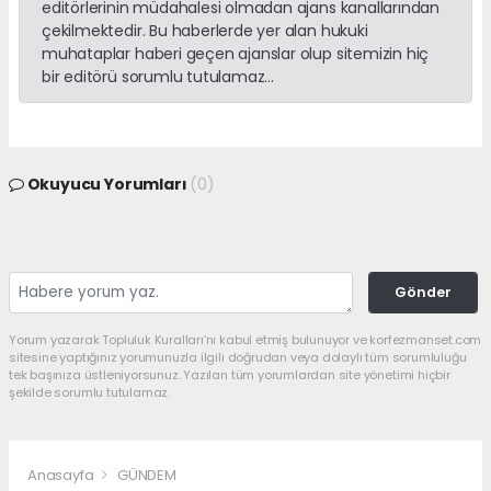
editörlerinin müdahalesi olmadan ajans kanallarından
çekilmektedir. Bu haberlerde yer alan hukuki
muhataplar haberi geçen ajanslar olup sitemizin hiç
bir editörü sorumlu tutulamaz...
Okuyucu Yorumları
(0)
Gönder
Yorum yazarak Topluluk Kuralları’nı kabul etmiş bulunuyor ve korfezmanset.com
sitesine yaptığınız yorumunuzla ilgili doğrudan veya dolaylı tüm sorumluluğu
tek başınıza üstleniyorsunuz. Yazılan tüm yorumlardan site yönetimi hiçbir
şekilde sorumlu tutulamaz.
Anasayfa
GÜNDEM