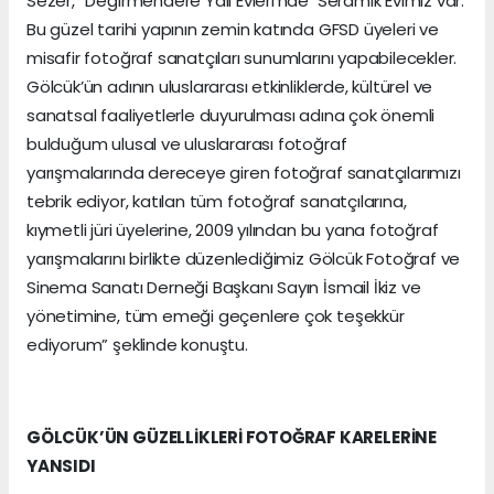
Sezer, “Değirmendere Yalı Evleri’nde Seramik Evimiz var.
Bu güzel tarihi yapının zemin katında GFSD üyeleri ve
misafir fotoğraf sanatçıları sunumlarını yapabilecekler.
Gölcük’ün adının uluslararası etkinliklerde, kültürel ve
sanatsal faaliyetlerle duyurulması adına çok önemli
bulduğum ulusal ve uluslararası fotoğraf
yarışmalarında dereceye giren fotoğraf sanatçılarımızı
tebrik ediyor, katılan tüm fotoğraf sanatçılarına,
kıymetli jüri üyelerine, 2009 yılından bu yana fotoğraf
yarışmalarını birlikte düzenlediğimiz Gölcük Fotoğraf ve
Sinema Sanatı Derneği Başkanı Sayın İsmail İkiz ve
yönetimine, tüm emeği geçenlere çok teşekkür
ediyorum” şeklinde konuştu.
GÖLCÜK’ÜN GÜZELLİKLERİ FOTOĞRAF KARELERİNE
YANSIDI