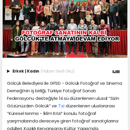
Erkek
|
Kadın
(Haberi Sesli Oku)
Gölcük Belediyesi ile GFSD - Gölcük Fotoğraf ve Sinema
Derneği’nin iş birliği, Türkiye Fotoğraf Sanatı
Federasyonu desteğiyle 14.sü düzenlenen ulusal “Sizin
Gözünüzden Gölcük” ve
7.si
düzenlenen uluslararası
“Küresel Isınma - İklim Krizi” konulu fotoğraf
yarışmalarında dereceye giren fotoğraf sanatçılarına
ödülleri, Kazıklı Kervansaray Kültür Yapısı’nda