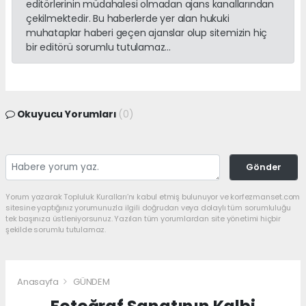
editörlerinin müdahalesi olmadan ajans kanallarından
çekilmektedir. Bu haberlerde yer alan hukuki
muhataplar haberi geçen ajanslar olup sitemizin hiç
bir editörü sorumlu tutulamaz...
Okuyucu Yorumları
(0)
Gönder
Yorum yazarak Topluluk Kuralları’nı kabul etmiş bulunuyor ve korfezmanset.com
sitesine yaptığınız yorumunuzla ilgili doğrudan veya dolaylı tüm sorumluluğu
tek başınıza üstleniyorsunuz. Yazılan tüm yorumlardan site yönetimi hiçbir
şekilde sorumlu tutulamaz.
Anasayfa
GÜNDEM