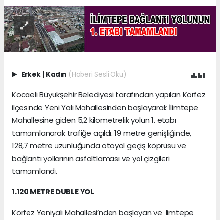
Erkek
|
Kadın
(Haberi Sesli Oku)
Kocaeli Büyükşehir Belediyesi tarafından yapılan Körfez
ilçesinde Yeni Yalı Mahallesinden başlayarak İlimtepe
Mahallesine giden 5,2 kilometrelik yolun 1. etabı
tamamlanarak trafiğe açıldı. 19 metre genişliğinde,
128,7 metre uzunluğunda otoyol geçiş köprüsü ve
bağlantı yollarının asfaltlaması ve yol çizgileri
tamamlandı.
1.120 METRE DUBLE YOL
Körfez Yeniyalı Mahallesi’nden başlayan ve İlimtepe