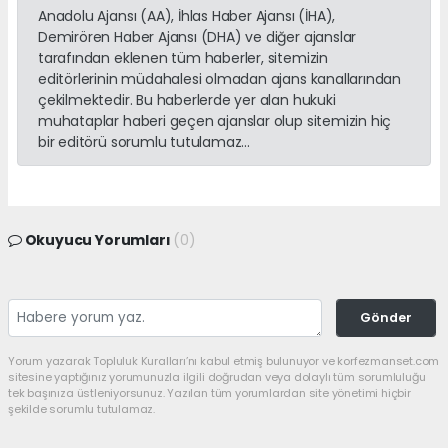
Anadolu Ajansı (AA), İhlas Haber Ajansı (İHA),
Demirören Haber Ajansı (DHA) ve diğer ajanslar
tarafından eklenen tüm haberler, sitemizin
editörlerinin müdahalesi olmadan ajans kanallarından
çekilmektedir. Bu haberlerde yer alan hukuki
muhataplar haberi geçen ajanslar olup sitemizin hiç
bir editörü sorumlu tutulamaz...
Okuyucu Yorumları
(0)
Gönder
Yorum yazarak Topluluk Kuralları’nı kabul etmiş bulunuyor ve korfezmanset.com
sitesine yaptığınız yorumunuzla ilgili doğrudan veya dolaylı tüm sorumluluğu
tek başınıza üstleniyorsunuz. Yazılan tüm yorumlardan site yönetimi hiçbir
şekilde sorumlu tutulamaz.