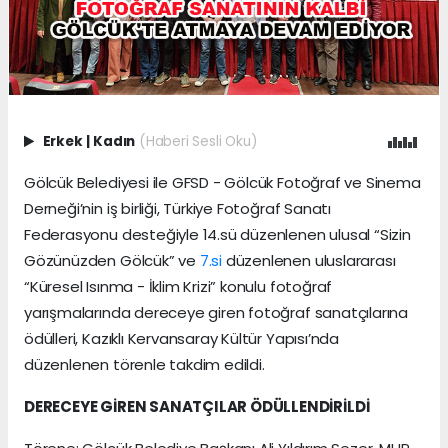
Erkek
|
Kadın
(Haberi Sesli Oku)
Gölcük Belediyesi ile GFSD - Gölcük Fotoğraf ve Sinema
Derneği’nin iş birliği, Türkiye Fotoğraf Sanatı
Federasyonu desteğiyle 14.sü düzenlenen ulusal “Sizin
Gözünüzden Gölcük” ve
7.si
düzenlenen uluslararası
“Küresel Isınma - İklim Krizi” konulu fotoğraf
yarışmalarında dereceye giren fotoğraf sanatçılarına
ödülleri, Kazıklı Kervansaray Kültür Yapısı’nda
düzenlenen törenle takdim edildi.
DERECEYE GİREN SANATÇILAR ÖDÜLLENDİRİLDİ