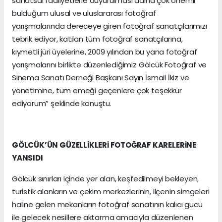
sanatsal faaliyetlerle duyurulması adına çok önemli
bulduğum ulusal ve uluslararası fotoğraf
yarışmalarında dereceye giren fotoğraf sanatçılarımızı
tebrik ediyor, katılan tüm fotoğraf sanatçılarına,
kıymetli jüri üyelerine, 2009 yılından bu yana fotoğraf
yarışmalarını birlikte düzenlediğimiz Gölcük Fotoğraf ve
Sinema Sanatı Derneği Başkanı Sayın İsmail İkiz ve
yönetimine, tüm emeği geçenlere çok teşekkür
ediyorum” şeklinde konuştu.
GÖLCÜK’ÜN GÜZELLİKLERİ FOTOĞRAF KARELERİNE
YANSIDI
Gölcük sınırları içinde yer alan, keşfedilmeyi bekleyen,
turistik alanların ve çekim merkezlerinin, ilçenin simgeleri
haline gelen mekanların fotoğraf sanatının kalıcı gücü
ile gelecek nesillere aktarma amacıyla düzenlenen