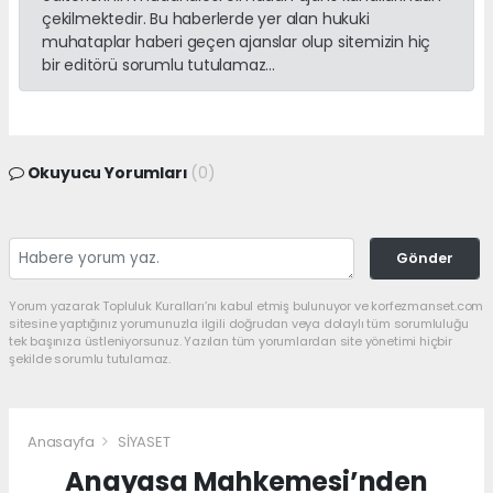
çekilmektedir. Bu haberlerde yer alan hukuki
muhataplar haberi geçen ajanslar olup sitemizin hiç
bir editörü sorumlu tutulamaz...
Okuyucu Yorumları
(0)
Gönder
Yorum yazarak Topluluk Kuralları’nı kabul etmiş bulunuyor ve korfezmanset.com
sitesine yaptığınız yorumunuzla ilgili doğrudan veya dolaylı tüm sorumluluğu
tek başınıza üstleniyorsunuz. Yazılan tüm yorumlardan site yönetimi hiçbir
şekilde sorumlu tutulamaz.
Anasayfa
SİYASET
Anayasa Mahkemesi’nden