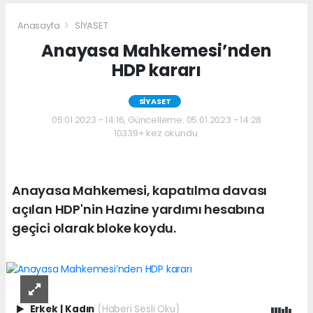
Anasayfa
SİYASET
Anayasa Mahkemesi’nden
HDP kararı
SİYASET
05.01.2023 - 14:16, Güncelleme: 05.01.2023 - 14:28
10339+ kez okundu.
Anayasa Mahkemesi, kapatılma davası
açılan HDP'nin Hazine yardımı hesabına
geçici olarak bloke koydu.
Erkek
|
Kadın
(Haberi Sesli Oku)