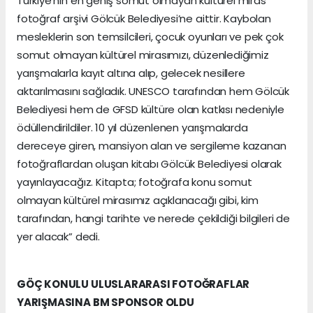
Türkiye’nin en geniş somut olmayan kültürel miras
fotoğraf arşivi Gölcük Belediyesi’ne aittir. Kaybolan
mesleklerin son temsilcileri, çocuk oyunları ve pek çok
somut olmayan kültürel mirasımızı, düzenlediğimiz
yarışmalarla kayıt altına alıp, gelecek nesillere
aktarılmasını sağladık. UNESCO tarafından hem Gölcük
Belediyesi hem de GFSD kültüre olan katkısı nedeniyle
ödüllendirildiler. 10 yıl düzenlenen yarışmalarda
dereceye giren, mansiyon alan ve sergileme kazanan
fotoğraflardan oluşan kitabı Gölcük Belediyesi olarak
yayınlayacağız. Kitapta; fotoğrafa konu somut
olmayan kültürel mirasımız açıklanacağı gibi, kim
tarafından, hangi tarihte ve nerede çekildiği bilgileri de
yer alacak” dedi.
GÖÇ KONULU ULUSLARARASI FOTOĞRAFLAR
YARIŞMASINA BM SPONSOR OLDU