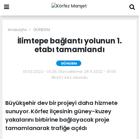
Anasayfa
GÜNDEM
İlimtepe bağlantı yolunun 1.
etabı tamamlandı
GÜNDEM
01.03.2022 - 14:29, Güncelleme: 26.11.2022 - 01:09
4643+ kez okundu.
Büyükşehir dev bir projeyi daha hizmete
sunuyor. Körfez ilçesinin güney-kuzey
yakalarını birbirine bağlayacak proje
tamamlanarak trafiğe açıldı