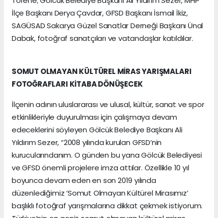
Törene; Gölcük Belediye Başkanı Ali Yıldırım Sezer, MHP
İlçe Başkanı Derya Çavdar, GFSD Başkanı İsmail İkiz,
SAGÜSAD Sakarya Güzel Sanatlar Derneği Başkanı Ünal
Dabak, fotoğraf sanatçıları ve vatandaşlar katıldılar.
SOMUT OLMAYAN KÜLTÜREL MİRAS YARIŞMALARI
FOTOĞRAFLARI KİTABA DÖNÜŞECEK
İlçenin adının uluslararası ve ulusal, kültür, sanat ve spor
etkinlikleriyle duyurulması için çalışmaya devam
edeceklerini söyleyen Gölcük Belediye Başkanı Ali
Yıldırım Sezer, “2008 yılında kurulan GFSD’nin
kurucularındanım. O günden bu yana Gölcük Belediyesi
ve GFSD önemli projelere imza attılar. Özellikle 10 yıl
boyunca devam eden en son 2019 yılında
düzenlediğimiz ‘Somut Olmayan Kültürel Mirasımız’
başlıklı fotoğraf yarışmalarına dikkat çekmek istiyorum.