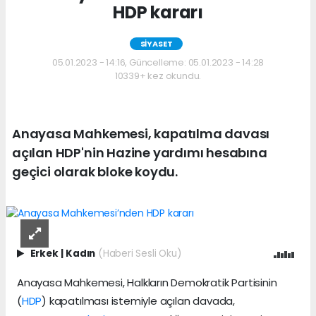
HDP kararı
SİYASET
05.01.2023 - 14:16, Güncelleme: 05.01.2023 - 14:28
10339+ kez okundu.
Anayasa Mahkemesi, kapatılma davası
açılan HDP'nin Hazine yardımı hesabına
geçici olarak bloke koydu.
Erkek
|
Kadın
(Haberi Sesli Oku)
Anayasa Mahkemesi, Halkların Demokratik Partisinin
(
HDP
) kapatılması istemiyle açılan davada,