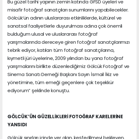
Bu güzel tarihi yapının zemin katında GFSD üyeleri ve
misafir fotoğraf sanatçıları sunumlarını yapabilecekler.
Gölcük’ün adının uluslararası etkinliklerde, kültürel ve
sanatsal faaliyetlerle duyurulması adına çok önemli
bulduğum ulusal ve uluslararası fotoğraf
yarışmalarında dereceye giren fotoğraf sanatçılarımızı
tebrik ediyor, katılan tüm fotoğraf sanatçılarına,
kıymetli jüri üyelerine, 2009 yılından bu yana fotoğraf
yarışmalarını birlikte düzenlediğimiz Gölcük Fotoğraf ve
Sinema Sanatı Derneği Başkanı Sayın İsmail İkiz ve
yönetimine, tüm emeği geçenlere çok teşekkür
ediyorum” şeklinde konuştu.
GÖLCÜK’ÜN GÜZELLİKLERİ FOTOĞRAF KARELERİNE
YANSIDI
Gölcük sınırları içinde yer alan, keşfedilmeyi bekleyen,