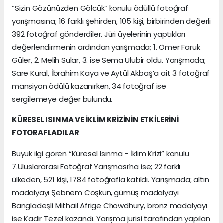
“Sizin Gözünüzden Gölcük” konulu ödüllü fotoğraf
yarışmasına; 16 farklı şehirden, 105 kişi, birbirinden değerli
392 fotoğraf gönderdiler. Jüri üyelerinin yaptıkları
değerlendirmenin ardından yarışmada; 1. Ömer Faruk
Güler, 2. Melih Sular, 3. ise Sema Ulubir oldu. Yarışmada;
Sare Kural, İbrahim Kaya ve Aytül Akbaş’a ait 3 fotoğraf
mansiyon ödülü kazanırken, 34 fotoğraf ise
sergilemeye değer bulundu.
KÜRESEL ISINMA VE İKLİM KRİZİNİN ETKİLERİNİ
FOTORAFLADILAR
Büyük ilgi gören “Küresel Isınma - İklim Krizi” konulu
7.Uluslararası Fotoğraf Yarışması’na ise; 22 farklı
ülkeden, 521 kişi, 1784 fotoğrafla katıldı. Yarışmada; altın
madalyayı Şebnem Coşkun, gümüş madalyayı
Bangladeşli Mithail Afrige Chowdhury, bronz madalyayı
ise Kadir Tezel kazandı. Yarışma jürisi tarafından yapılan