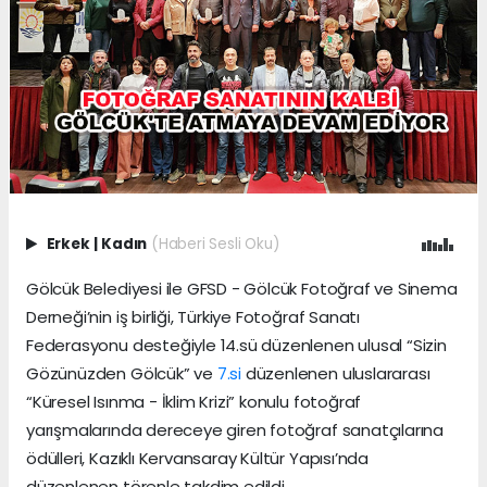
Erkek
|
Kadın
(Haberi Sesli Oku)
Gölcük Belediyesi ile GFSD - Gölcük Fotoğraf ve Sinema
Derneği’nin iş birliği, Türkiye Fotoğraf Sanatı
Federasyonu desteğiyle 14.sü düzenlenen ulusal “Sizin
Gözünüzden Gölcük” ve
7.si
düzenlenen uluslararası
“Küresel Isınma - İklim Krizi” konulu fotoğraf
yarışmalarında dereceye giren fotoğraf sanatçılarına
ödülleri, Kazıklı Kervansaray Kültür Yapısı’nda
düzenlenen törenle takdim edildi.