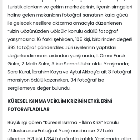
turistik alanların ve çekim merkezlerinin, ilçenin simgeleri
haline gelen mekanların fotoğraf sanatının kalıcı gücü
ile gelecek nesillere aktarma amacıyla düzenlenen
“Sizin Gözünüzden Gölcük” konulu ödüllü fotoğraf
yarışmasına; 16 farklı şehirden, 105 kişi, birbirinden değerli
392 fotoğraf gönderdiler. Jüri üyelerinin yaptıkları
değerlendirmenin ardından yarışmada; 1. Ömer Faruk
Güler, 2. Melih Sular, 3. ise Sema Ulubir oldu. Yarışmada;
Sare Kural, İbrahim Kaya ve Aytül Akbaş’a ait 3 fotoğraf
mansiyon ödülü kazanırken, 34 fotoğraf ise
sergilemeye değer bulundu.
KÜRESEL ISINMA VE İKLİM KRİZİNİN ETKİLERİNİ
FOTORAFLADILAR
Büyük ilgi gören “Küresel Isınma - İklim Krizi” konulu
7.Uluslararası Fotoğraf Yarışması’na ise; 22 farklı
ülkeden, 521 kişi, 1784 fotoğrafla katıldı. Yarışmada; altın