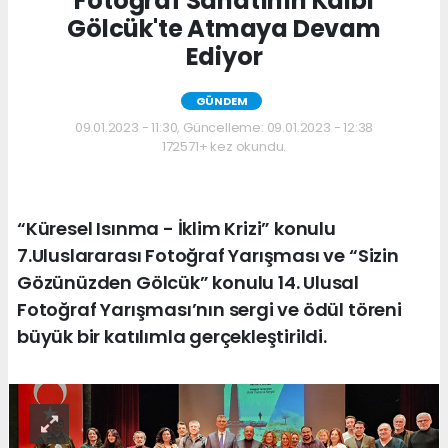
Fotoğraf Sanatının Kalbi
Gölcük'te Atmaya Devam
Ediyor
GÜNDEM
09.01.2023 - 11:30, Güncelleme: 09.01.2023 - 12:38
172571+ kez okundu.
“Küresel Isınma - İklim Krizi” konulu
7.Uluslararası Fotoğraf Yarışması ve “Sizin
Gözünüzden Gölcük” konulu 14. Ulusal
Fotoğraf Yarışması’nın sergi ve ödül töreni
büyük bir katılımla gerçekleştirildi.