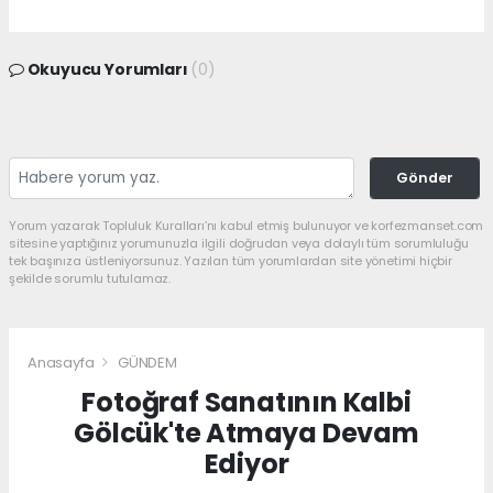
Okuyucu Yorumları
(0)
Gönder
Yorum yazarak Topluluk Kuralları’nı kabul etmiş bulunuyor ve korfezmanset.com
sitesine yaptığınız yorumunuzla ilgili doğrudan veya dolaylı tüm sorumluluğu
tek başınıza üstleniyorsunuz. Yazılan tüm yorumlardan site yönetimi hiçbir
şekilde sorumlu tutulamaz.
Anasayfa
GÜNDEM
Fotoğraf Sanatının Kalbi
Gölcük'te Atmaya Devam
Ediyor