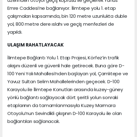
üzerinden otoyol geçiş köprüsü ile geçilerek Yunus
Emre Caddesi’ne bağlanıyor. İlimtepe yolu 1. etap
çalışmaları kapsamında, bin 120 metre uzunlukta duble
yol, 800 metre dere ıslahı ve geçiş menfezleri de
yapıldı.
ULAŞIM RAHATLAYACAK
İlimtepe Bağlantı Yolu 1. Etap Projesi, Körfez’in trafik
akışını düzenli ve güvenli hale getirecek. Buna göre D-
100 Yeni Yalı Mahallesi’nden başlayan yol, Çamlıtepe ve
Yavuz Sultan Selim Mahallelerinden geçecek. D-100
Karayolu ile İlimtepe Konutları arasında kuzey-güney
yönlü bağlantı sağlayacak dört şeritli yolun sonraki
etaplarının da tamamlanmasıyla Kuzey Marmara
Otoyolu’nun Sevindikli çıkışının D-100 Karayolu ile olan
bağlantıları sağlanacak.