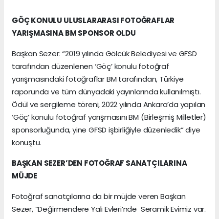
GÖÇ KONULU ULUSLARARASI FOTOĞRAFLAR
YARIŞMASINA BM SPONSOR OLDU
Başkan Sezer: “2019 yılında Gölcük Belediyesi ve GFSD
tarafından düzenlenen ‘Göç’ konulu fotoğraf
yarışmasındaki fotoğraflar BM tarafından, Türkiye
raporunda ve tüm dünyadaki yayınlarında kullanılmıştı.
Ödül ve sergileme töreni, 2022 yılında Ankara’da yapılan
‘Göç’ konulu fotoğraf yarışmasını BM (Birleşmiş Milletler)
sponsorluğunda, yine GFSD işbirliğiyle düzenledik” diye
konuştu.
BAŞKAN SEZER’DEN FOTOĞRAF SANATÇILARINA
MÜJDE
Fotoğraf sanatçılarına da bir müjde veren Başkan
Sezer, “Değirmendere Yalı Evleri’nde Seramik Evimiz var.