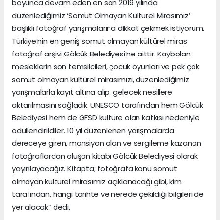
boyunca devam eden en son 2019 yılında
düzenlediğimiz ‘Somut Olmayan Kültürel Mirasımız’
başlıklı fotoğraf yarışmalarına dikkat çekmek istiyorum.
Türkiye’nin en geniş somut olmayan kültürel miras
fotoğraf arşivi Gölcük Belediyesi’ne aittir. Kaybolan
mesleklerin son temsilcileri, çocuk oyunları ve pek çok
somut olmayan kültürel mirasımızı, düzenlediğimiz
yarışmalarla kayıt altına alıp, gelecek nesillere
aktarılmasını sağladık. UNESCO tarafından hem Gölcük
Belediyesi hem de GFSD kültüre olan katkısı nedeniyle
ödüllendirildiler. 10 yıl düzenlenen yarışmalarda
dereceye giren, mansiyon alan ve sergileme kazanan
fotoğraflardan oluşan kitabı Gölcük Belediyesi olarak
yayınlayacağız. Kitapta; fotoğrafa konu somut
olmayan kültürel mirasımız açıklanacağı gibi, kim
tarafından, hangi tarihte ve nerede çekildiği bilgileri de
yer alacak” dedi.