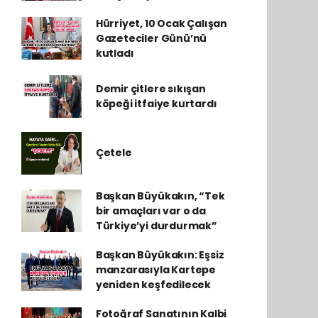
Hürriyet, 10 Ocak Çalışan
Gazeteciler Günü’nü
kutladı
Demir çitlere sıkışan
köpeği itfaiye kurtardı
Çetele
Başkan Büyükakın, “Tek
bir amaçları var o da
Türkiye’yi durdurmak”
Başkan Büyükakın: Eşsiz
manzarasıyla Kartepe
yeniden keşfedilecek
Fotoğraf Sanatının Kalbi