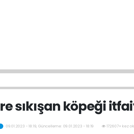
re sıkışan köpeği itfa
09.01.2023 - 18:19, Güncelleme: 09.01.2023 - 18:19
172607+ kez o