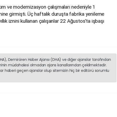
kım ve modernizasyon çalışmaları nedeniyle 1
ine girmişti. Üç haftalık duruşta fabrika yenileme
lık iznini kullanan çalışanlar 22 Ağustos’ta işbaşı
(İHA), Demirören Haber Ajansı (DHA) ve diğer ajanslar tarafından
erinin müdahalesi olmadan ajans kanallarından çekilmektedir.
r haberi geçen ajanslar olup sitemizin hiç bir editörü sorumlu