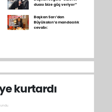
duası bize güç veriyor”
Başkan Sarı’dan
Büyükakın’a mandacılık
cevabı:
iye kurtardı
kundu.