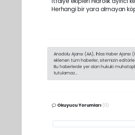
İtfaiye ekipleri Hidrolik ayırıcı
Herhangi bir yara almayan köpe
Anadolu Ajansı (AA), İhlas Haber Ajansı 
eklenen tüm haberler, sitemizin editörl
Bu haberlerde yer alan hukuki muhatapla
tutulamaz...
Okuyucu Yorumları
(0)