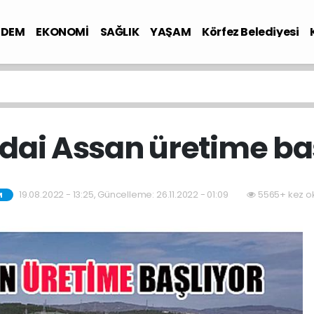
NDEM
EKONOMİ
SAĞLIK
YAŞAM
Körfez Belediyesi
ai Assan üretime ba
19.08.2022 - 13:25, Güncelleme: 26.11.2022 - 01:09
5565+ kez o
M