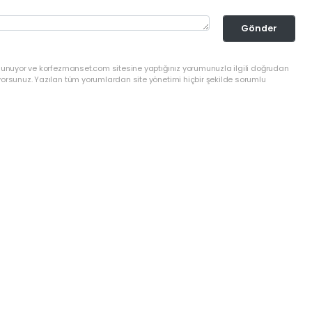
Gönder
ulunuyor ve korfezmanset.com sitesine yaptığınız yorumunuzla ilgili doğrudan
yorsunuz. Yazılan tüm yorumlardan site yönetimi hiçbir şekilde sorumlu