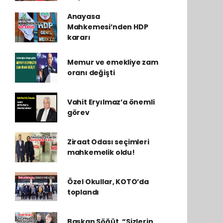
Anayasa
Mahkemesi’nden HDP
kararı
Memur ve emekliye zam
oranı değişti
Vahit Eryılmaz’a önemli
görev
Ziraat Odası seçimleri
mahkemelik oldu!
Özel Okullar, KOTO’da
toplandı
Başkan Söğüt, “Sizlerin