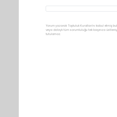
Yorum yazarak Topluluk Kuralları’nı kabul etmiş b
veya dolaylı tüm sorumluluğu tek başınıza üstleni
tutulamaz.