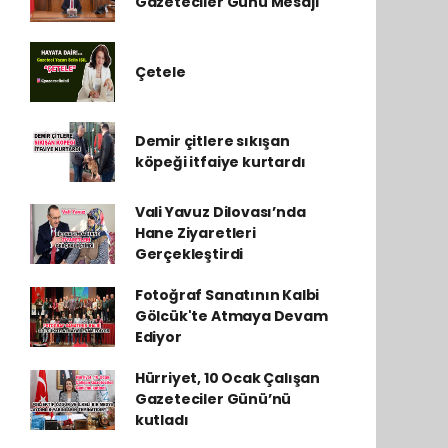
Gazeteciler Günü Mesajı
Çetele
Demir çitlere sıkışan
köpeği itfaiye kurtardı
Vali Yavuz Dilovası’nda
Hane Ziyaretleri
Gerçekleştirdi
Fotoğraf Sanatının Kalbi
Gölcük'te Atmaya Devam
Ediyor
Hürriyet, 10 Ocak Çalışan
Gazeteciler Günü’nü
kutladı