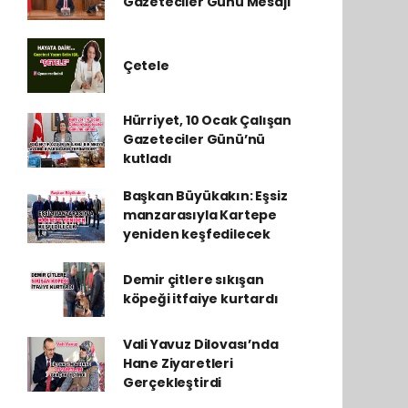
Gazeteciler Günü Mesajı
Çetele
Hürriyet, 10 Ocak Çalışan
Gazeteciler Günü’nü
kutladı
Başkan Büyükakın: Eşsiz
manzarasıyla Kartepe
yeniden keşfedilecek
Demir çitlere sıkışan
köpeği itfaiye kurtardı
Vali Yavuz Dilovası’nda
Hane Ziyaretleri
Gerçekleştirdi