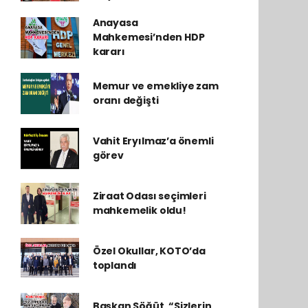
Anayasa
Mahkemesi’nden HDP
kararı
Memur ve emekliye zam
oranı değişti
Vahit Eryılmaz’a önemli
görev
Ziraat Odası seçimleri
mahkemelik oldu!
Özel Okullar, KOTO’da
toplandı
Başkan Söğüt, “Sizlerin