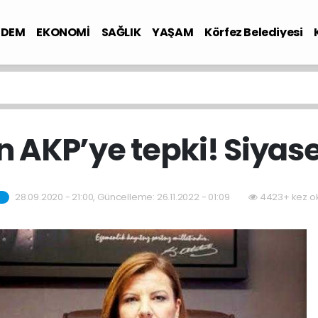
NDEM
EKONOMİ
SAĞLIK
YAŞAM
Körfez Belediyesi
n AKP’ye tepki! Siyase
28.09.2020 - 21:00, Güncelleme: 26.11.2022 - 01:09
4423+ kez o