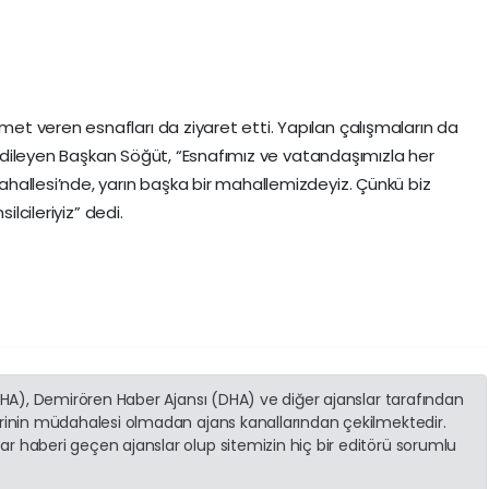
t veren esnafları da ziyaret etti. Yapılan çalışmaların da
ar dileyen Başkan Söğüt, “Esnafımız ve vatandaşımızla her
hallesi’nde, yarın başka bir mahallemizdeyiz. Çünkü biz
ilcileriyiz” dedi.
(İHA), Demirören Haber Ajansı (DHA) ve diğer ajanslar tarafından
erinin müdahalesi olmadan ajans kanallarından çekilmektedir.
r haberi geçen ajanslar olup sitemizin hiç bir editörü sorumlu