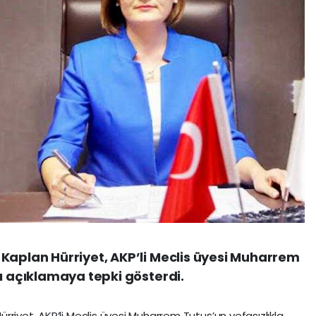
Kaplan Hürriyet, AKP’li Meclis üyesi Muharrem
ğı açıklamaya tepki gösterdi.
riyet, AKP’li Meclis üyesi Muharrem Tutuş’un vefasızlıkla