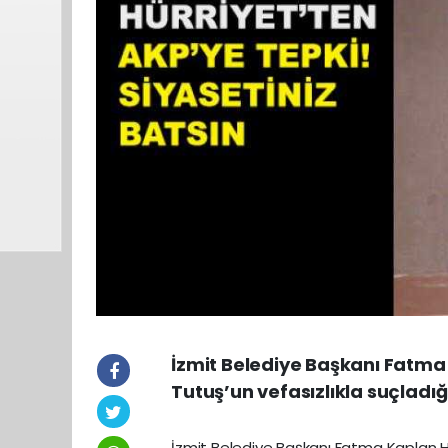
İzmit Belediye Başkanı Fatma 
Tutuş’un vefasızlıkla suçladı
İzmit Belediye Başkanı Fatma Kaplan Hür