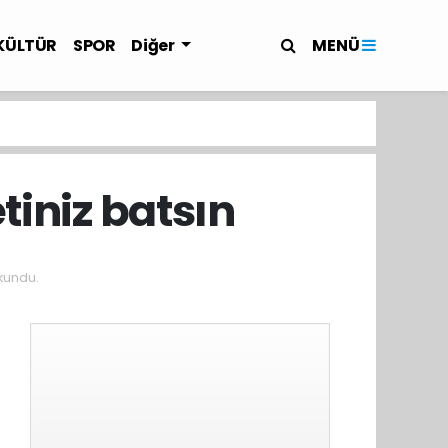
MENÜ
KÜLTÜR
SPOR
Diğer
tiniz batsın
kundu.