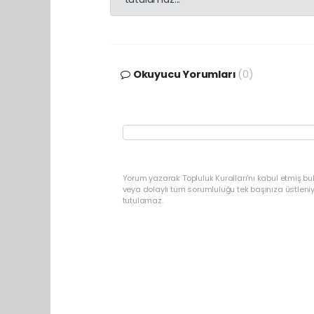
Okuyucu Yorumları
(0)
Yorum yazarak Topluluk Kuralları’nı kabul etmiş b
veya dolaylı tüm sorumluluğu tek başınıza üstleni
tutulamaz.