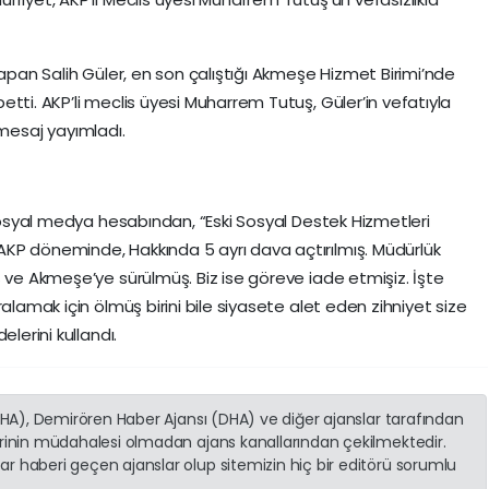
yapan Salih Güler, en son çalıştığı Akmeşe Hizmet Birimi’nde
tti. AKP’li meclis üyesi Muharrem Tutuş, Güler’in vefatıyla
r mesaj yayımladı.
 sosyal medya hesabından, “Eski Sosyal Destek Hizmetleri
KP döneminde, Hakkında 5 ayrı dava açtırılmış. Müdürlük
ş ve Akmeşe’ye sürülmüş. Biz ise göreve iade etmişiz. İşte
alamak için ölmüş birini bile siyasete alet eden zihniyet size
lerini kullandı.
(İHA), Demirören Haber Ajansı (DHA) ve diğer ajanslar tarafından
erinin müdahalesi olmadan ajans kanallarından çekilmektedir.
r haberi geçen ajanslar olup sitemizin hiç bir editörü sorumlu