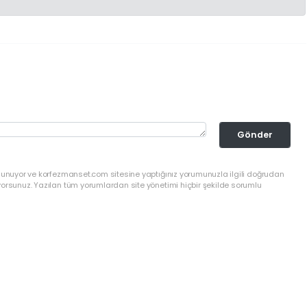
Gönder
ulunuyor ve korfezmanset.com sitesine yaptığınız yorumunuzla ilgili doğrudan
yorsunuz. Yazılan tüm yorumlardan site yönetimi hiçbir şekilde sorumlu