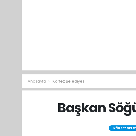
Anasayfa
Körfez Belediyesi
Başkan Söğüt
KÖRFEZ BELED