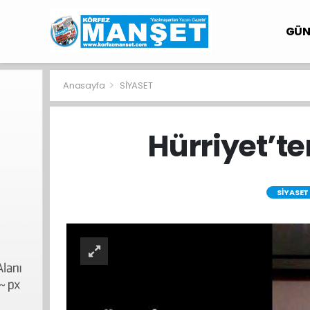
GÜ
Anasayfa
SİYASET
Hürriyet’te
SİYASET