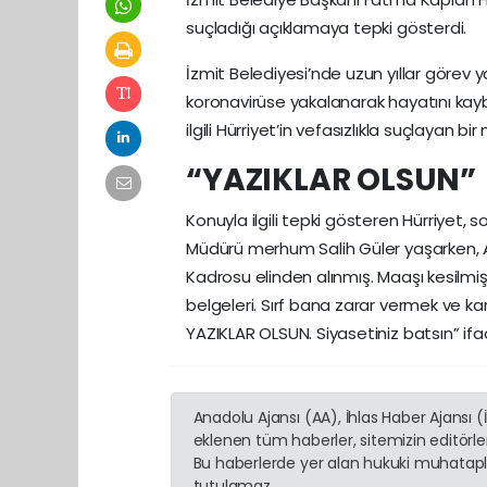
suçladığı açıklamaya tepki gösterdi.
İzmit Belediyesi’nde uzun yıllar görev 
koronavirüse yakalanarak hayatını kaybe
ilgili Hürriyet’in vefasızlıkla suçlayan bi
“YAZIKLAR OLSUN”
Konuyla ilgili tepki gösteren Hürriyet,
Müdürü merhum Salih Güler yaşarken, A
Kadrosu elinden alınmış. Maaşı kesilmi
belgeleri. Sırf bana zarar vermek ve kar
YAZIKLAR OLSUN. Siyasetiniz batsın” ifade
Anadolu Ajansı (AA), İhlas Haber Ajansı 
eklenen tüm haberler, sitemizin editörl
Bu haberlerde yer alan hukuki muhatapla
tutulamaz...