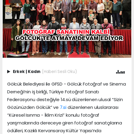
Erkek
|
Kadın
(Haberi Sesli Oku)
Gölcük Belediyesi ile GFSD - Gölcük Fotoğraf ve Sinema
Derneği’nin iş birliği, Türkiye Fotoğraf Sanatı
Federasyonu desteğiyle 14.sü düzenlenen ulusal “Sizin
Gözünüzden Gölcük” ve
7.si
düzenlenen uluslararası
“Küresel Isınma - İklim Krizi” konulu fotoğraf
yarışmalarında dereceye giren fotoğraf sanatçılarına
ödülleri, Kazıklı Kervansaray Kültür Yapısı’nda