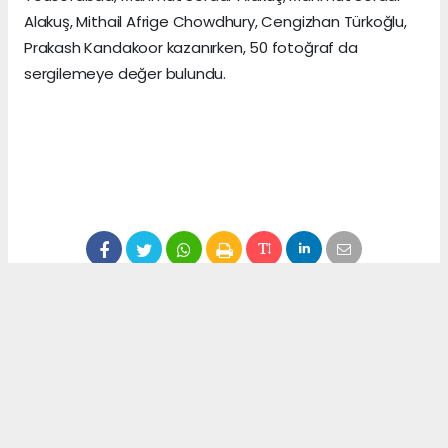
Alakuş, Mithail Afrige Chowdhury, Cengizhan Türkoğlu,
Prakash Kandakoor kazanırken, 50 fotoğraf da
sergilemeye değer bulundu.
Anadolu Ajansı (AA), İhlas Haber Ajansı (İHA),
Demirören Haber Ajansı (DHA) ve diğer ajanslar
tarafından eklenen tüm haberler, sitemizin
editörlerinin müdahalesi olmadan ajans kanallarından
çekilmektedir. Bu haberlerde yer alan hukuki
muhataplar haberi geçen ajanslar olup sitemizin hiç