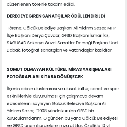
düzenlenen törenle takdim edildi.
DERECEYE GİREN SANATÇILAR ÖDÜLLENDİRİLDİ
Törene; Gölcük Belediye Başkanı Ali Yıldırım Sezer, MHP
İlçe Başkanı Derya Çavdar, GFSD Başkanı İsmail İkiz,
SAGÜSAD Sakarya Güzel Sanatlar Derneği Başkanı Ünal
Dabak, fotoğraf sanatçıları ve vatandaşlar katıldılar.
SOMUT OLMAYAN KÜLTÜREL MİRAS YARIŞMALARI
FOTOĞRAFLARI KİTABA DÖNÜŞECEK
İlçenin adının uluslararası ve ulusal, kültür, sanat ve spor
etkinlikleriyle duyurulması için çalışmaya devam
edeceklerini söyleyen Gölcük Belediye Başkanı Ali
Yıldırım Sezer, “2008 yılında kurulan GFSD’nin
kurucularındanım. O günden bu yana Gölcük Belediyesi
ve GFSD önemli projelere imza attılar. Özellikle 10 yıl