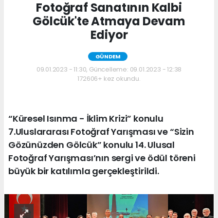
Fotoğraf Sanatının Kalbi
Gölcük'te Atmaya Devam
Ediyor
GÜNDEM
09.01.2023 - 11:30, Güncelleme: 09.01.2023 - 12:38
172606+ kez okundu.
“Küresel Isınma - İklim Krizi” konulu
7.Uluslararası Fotoğraf Yarışması ve “Sizin
Gözünüzden Gölcük” konulu 14. Ulusal
Fotoğraf Yarışması’nın sergi ve ödül töreni
büyük bir katılımla gerçekleştirildi.