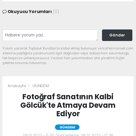
Okuyucu Yorumları
(0)
Gönder
Yorum yazarak Topluluk Kuralları’nı kabul etmiş bulunuyor ve korfezmanset.com
sitesine yaptığınız yorumunuzla ilgili doğrudan veya dolaylı tüm sorumluluğu
tek başınıza üstleniyorsunuz. Yazılan tüm yorumlardan site yönetimi hiçbir
şekilde sorumlu tutulamaz.
Anasayfa
GÜNDEM
Fotoğraf Sanatının Kalbi
Gölcük'te Atmaya Devam
Ediyor
GÜNDEM
09.01.2023 - 11:30, Güncelleme: 09.01.2023 - 12:38