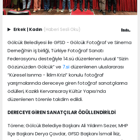
Erkek
|
Kadın
(Haberi Sesli Oku)
Gölcük Belediyesi ile GFSD - Gölcük Fotoğraf ve Sinema
Derneği’nin iş birliği, Türkiye Fotoğraf Sanatı
Federasyonu desteğiyle 14.sü düzenlenen ulusal “Sizin
Gözünüzden Gölcük” ve
7.si
düzenlenen uluslararası
“Küresel Isınma - İklim Krizi” konulu fotoğraf
yarışmalarında dereceye giren fotoğraf sanatçılarına
ödülleri, Kazıklı Kervansaray Kültür Yapısı’nda
düzenlenen törenle takdim edildi.
DERECEYE GİREN SANATÇILAR ÖDÜLLENDİRİLDİ
Törene; Gölcük Belediye Başkanı Ali Yıldırım Sezer, MHP
İlçe Başkanı Derya Çavdar, GFSD Başkanı İsmail İkiz,