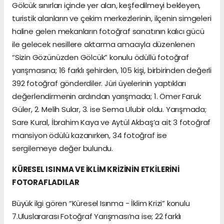
Gölcük sınırları içinde yer alan, keşfedilmeyi bekleyen,
turistik alanların ve çekim merkezlerinin, ilçenin simgeleri
haline gelen mekanların fotoğraf sanatının kalıcı gücü
ile gelecek nesillere aktarma amacıyla düzenlenen
“Sizin Gözünüzden Gölcük” konulu ödüllü fotoğraf
yarışmasına; 16 farklı şehirden, 105 kişi, birbirinden değerli
392 fotoğraf gönderdiler. Jüri üyelerinin yaptıkları
değerlendirmenin ardından yarışmada; 1. Ömer Faruk
Güler, 2. Melih Sular, 3. ise Sema Ulubir oldu. Yarışmada;
Sare Kural, İbrahim Kaya ve Aytül Akbaş’a ait 3 fotoğraf
mansiyon ödülü kazanırken, 34 fotoğraf ise
sergilemeye değer bulundu.
KÜRESEL ISINMA VE İKLİM KRİZİNİN ETKİLERİNİ
FOTORAFLADILAR
Büyük ilgi gören “Küresel Isınma - İklim Krizi” konulu
7.Uluslararası Fotoğraf Yarışması’na ise; 22 farklı