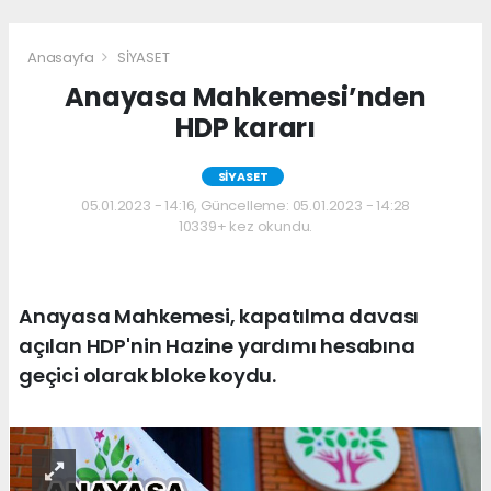
Anasayfa
SİYASET
Anayasa Mahkemesi’nden
HDP kararı
SİYASET
05.01.2023 - 14:16, Güncelleme: 05.01.2023 - 14:28
10339+ kez okundu.
Anayasa Mahkemesi, kapatılma davası
açılan HDP'nin Hazine yardımı hesabına
geçici olarak bloke koydu.