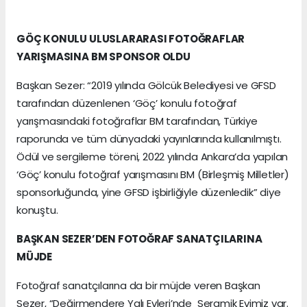
GÖÇ KONULU ULUSLARARASI FOTOĞRAFLAR
YARIŞMASINA BM SPONSOR OLDU
Başkan Sezer: “2019 yılında Gölcük Belediyesi ve GFSD
tarafından düzenlenen ‘Göç’ konulu fotoğraf
yarışmasındaki fotoğraflar BM tarafından, Türkiye
raporunda ve tüm dünyadaki yayınlarında kullanılmıştı.
Ödül ve sergileme töreni, 2022 yılında Ankara’da yapılan
‘Göç’ konulu fotoğraf yarışmasını BM (Birleşmiş Milletler)
sponsorluğunda, yine GFSD işbirliğiyle düzenledik” diye
konuştu.
BAŞKAN SEZER’DEN FOTOĞRAF SANATÇILARINA
MÜJDE
Fotoğraf sanatçılarına da bir müjde veren Başkan
Sezer, “Değirmendere Yalı Evleri’nde Seramik Evimiz var.