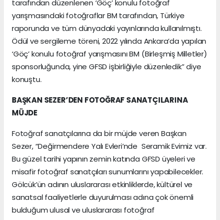
tarafından düzenlenen ‘Göç’ konulu fotoğraf
yarışmasındaki fotoğraflar BM tarafından, Türkiye
raporunda ve tüm dünyadaki yayınlarında kullanılmıştı.
Ödül ve sergileme töreni, 2022 yılında Ankara’da yapılan
‘Göç’ konulu fotoğraf yarışmasını BM (Birleşmiş Milletler)
sponsorluğunda, yine GFSD işbirliğiyle düzenledik” diye
konuştu.
BAŞKAN SEZER’DEN FOTOĞRAF SANATÇILARINA
MÜJDE
Fotoğraf sanatçılarına da bir müjde veren Başkan
Sezer, “Değirmendere Yalı Evleri’nde Seramik Evimiz var.
Bu güzel tarihi yapının zemin katında GFSD üyeleri ve
misafir fotoğraf sanatçıları sunumlarını yapabilecekler.
Gölcük’ün adının uluslararası etkinliklerde, kültürel ve
sanatsal faaliyetlerle duyurulması adına çok önemli
bulduğum ulusal ve uluslararası fotoğraf