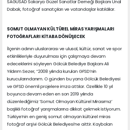
SAGÜSAD Sakarya Güzel Sanatlar Derneği Başkanı Ünal
Dabak, fotoğraf sanatçıları ve vatandaşlar katıldılar.
SOMUT OLMAYAN KÜLTÜREL MİRAS YARIŞMALARI
FOTOĞRAFLARI KİTABA DÖNÜŞECEK
İlçenin adının uluslararası ve ulusal, kültür, sanat ve spor
etkinlikleriyle duyurulması için çalışmaya devam
edeceklerini söyleyen Gölcük Belediye Başkanı Ali
Yıldırım Sezer, “2008 yılında kurulan GFSD’nin
kurucularındanım. O günden bu yana Gölcük Belediyesi
ve GFSD önemli projelere imza attılar. Özellikle 10 yıl
boyunca devam eden en son 2019 yılında
düzenlediğimiz ‘Somut Olmayan Kültürel Mirasımız’
başlıklı fotoğraf yarışmalarına dikkat çekmek istiyorum.
Türkiye’nin en geniş somut olmayan kültürel miras
fotoğraf arşivi Gölcük Belediyesi’ne aittir. Kaybolan