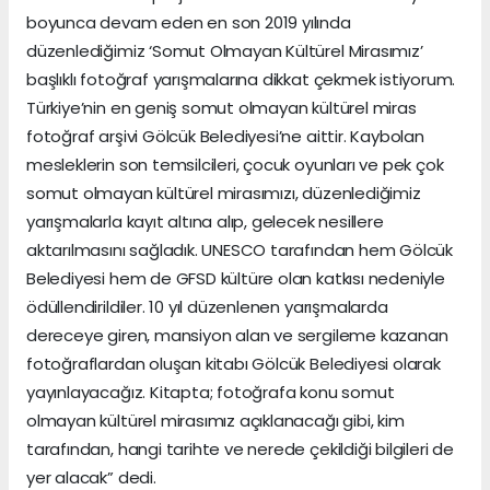
boyunca devam eden en son 2019 yılında
düzenlediğimiz ‘Somut Olmayan Kültürel Mirasımız’
başlıklı fotoğraf yarışmalarına dikkat çekmek istiyorum.
Türkiye’nin en geniş somut olmayan kültürel miras
fotoğraf arşivi Gölcük Belediyesi’ne aittir. Kaybolan
mesleklerin son temsilcileri, çocuk oyunları ve pek çok
somut olmayan kültürel mirasımızı, düzenlediğimiz
yarışmalarla kayıt altına alıp, gelecek nesillere
aktarılmasını sağladık. UNESCO tarafından hem Gölcük
Belediyesi hem de GFSD kültüre olan katkısı nedeniyle
ödüllendirildiler. 10 yıl düzenlenen yarışmalarda
dereceye giren, mansiyon alan ve sergileme kazanan
fotoğraflardan oluşan kitabı Gölcük Belediyesi olarak
yayınlayacağız. Kitapta; fotoğrafa konu somut
olmayan kültürel mirasımız açıklanacağı gibi, kim
tarafından, hangi tarihte ve nerede çekildiği bilgileri de
yer alacak” dedi.