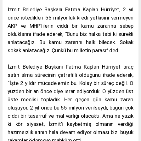
İzmit Belediye Başkanı Fatma Kaplan Hürriyet, 2 yıl
önce istedikleri 55 milyonluk kredi yetkisini vermeyen
AKP ve MHP’lilerin ciddi bir kamu zararına sebep
olduklarını ifade ederek, “Bunu biz halka tabi ki sürekli
anlatacağız. Bu kamu zararını halk bilecek. Sokak
sokak anlatacağız. Çünkü bu milletin parası” dedi
İzmit Belediye Başkanı Fatma Kaplan Hürriyet araç
satın alma sürecinin çetrefilli olduğunu ifade ederek,
“İşte 2 yıldır mücadelemiz bu. Kolay bir süreç değil. O
yüzden bir an önce diye ısrar ediyorduk. O yüzden üst
üste meclisi topladık. Her geçen gün kamu zararı
oluşuyor. 2 yıl önce bu 55 milyon verilseydi, bugün çok
ciddi bir tasarruf ve mal varlığı olacaktı. Ama ne yazık
ki kör siyaset, İzmit’i kaybetmiş olmanın verdiği
hazımsızlıklarının hala devam ediyor olması bizi büyük
rakamlar ödemeye mahkûm etti.