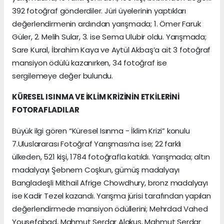
392 fotoğraf gönderdiler. Jüri üyelerinin yaptıkları
değerlendirmenin ardından yarışmada; 1. Ömer Faruk
Güler, 2. Melih Sular, 3. ise Sema Ulubir oldu. Yarışmada;
Sare Kural, İbrahim Kaya ve Aytül Akbaş’a ait 3 fotoğraf
mansiyon ödülü kazanırken, 34 fotoğraf ise
sergilemeye değer bulundu.
KÜRESEL ISINMA VE İKLİM KRİZİNİN ETKİLERİNİ
FOTORAFLADILAR
Büyük ilgi gören “Küresel Isınma - İklim Krizi” konulu
7.Uluslararası Fotoğraf Yarışması’na ise; 22 farklı
ülkeden, 521 kişi, 1784 fotoğrafla katıldı. Yarışmada; altın
madalyayı Şebnem Coşkun, gümüş madalyayı
Bangladeşli Mithail Afrige Chowdhury, bronz madalyayı
ise Kadir Tezel kazandı. Yarışma jürisi tarafından yapılan
değerlendirmede mansiyon ödüllerini; Mehrdad Vahed
Yousefabad, Mahmut Serdar Alakuş, Mahmut Serdar