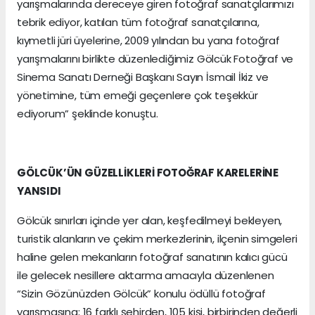
yarışmalarında dereceye giren fotoğraf sanatçılarımızı
tebrik ediyor, katılan tüm fotoğraf sanatçılarına,
kıymetli jüri üyelerine, 2009 yılından bu yana fotoğraf
yarışmalarını birlikte düzenlediğimiz Gölcük Fotoğraf ve
Sinema Sanatı Derneği Başkanı Sayın İsmail İkiz ve
yönetimine, tüm emeği geçenlere çok teşekkür
ediyorum” şeklinde konuştu.
GÖLCÜK’ÜN GÜZELLİKLERİ FOTOĞRAF KARELERİNE
YANSIDI
Gölcük sınırları içinde yer alan, keşfedilmeyi bekleyen,
turistik alanların ve çekim merkezlerinin, ilçenin simgeleri
haline gelen mekanların fotoğraf sanatının kalıcı gücü
ile gelecek nesillere aktarma amacıyla düzenlenen
“Sizin Gözünüzden Gölcük” konulu ödüllü fotoğraf
yarışmasına; 16 farklı şehirden, 105 kişi, birbirinden değerli