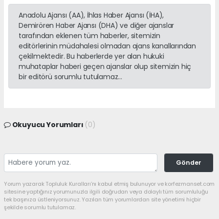
Anadolu Ajansı (AA), İhlas Haber Ajansı (İHA),
Demirören Haber Ajansı (DHA) ve diğer ajanslar
tarafından eklenen tüm haberler, sitemizin
editörlerinin müdahalesi olmadan ajans kanallarından
çekilmektedir. Bu haberlerde yer alan hukuki
muhataplar haberi geçen ajanslar olup sitemizin hiç
bir editörü sorumlu tutulamaz...
Okuyucu Yorumları
(0)
Gönder
Yorum yazarak Topluluk Kuralları’nı kabul etmiş bulunuyor ve korfezmanset.com
sitesine yaptığınız yorumunuzla ilgili doğrudan veya dolaylı tüm sorumluluğu
tek başınıza üstleniyorsunuz. Yazılan tüm yorumlardan site yönetimi hiçbir
şekilde sorumlu tutulamaz.