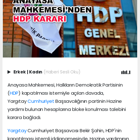
Erkek
|
Kadın
(Haberi Sesli Oku)
Anayasa Mahkemesi, Halkların Demokratik Partisinin
(
HDP
) kapatılması istemiyle açılan davada,
Yargıtay
Cumhuriyet
Başsavcılığının partinin Hazine
yardımı bulunan hesaplarına bloke konulması talebini
karara bağladı.
Yargıtay
Cumhuriyet Başsavcısı Bekir Şahin, HDP'nin
kapatılması istemli iddianamesinde, Hazine yardımının