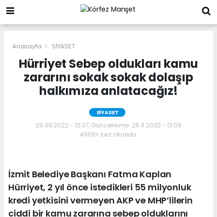
Anasayfa
SİYASET
Hürriyet Sebep oldukları kamu
zararını sokak sokak dolaşıp
halkımıza anlatacağız!
SİYASET
29.09.2022 - 12:37, Güncelleme: 26.11.2022 - 01:09
4909+ kez okundu.
İzmit Belediye Başkanı Fatma Kaplan
Hürriyet, 2 yıl önce istedikleri 55 milyonluk
kredi yetkisini vermeyen AKP ve MHP’lilerin
ciddi bir kamu zararına sebep olduklarını