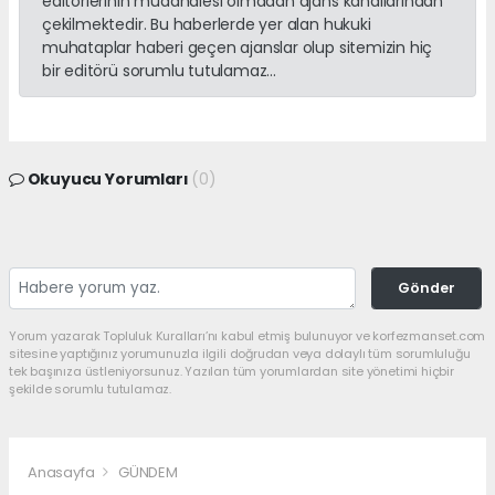
editörlerinin müdahalesi olmadan ajans kanallarından
çekilmektedir. Bu haberlerde yer alan hukuki
muhataplar haberi geçen ajanslar olup sitemizin hiç
bir editörü sorumlu tutulamaz...
Okuyucu Yorumları
(0)
Gönder
Yorum yazarak Topluluk Kuralları’nı kabul etmiş bulunuyor ve korfezmanset.com
sitesine yaptığınız yorumunuzla ilgili doğrudan veya dolaylı tüm sorumluluğu
tek başınıza üstleniyorsunuz. Yazılan tüm yorumlardan site yönetimi hiçbir
şekilde sorumlu tutulamaz.
Anasayfa
GÜNDEM