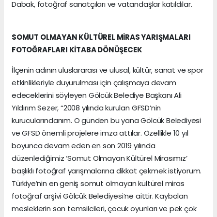
Dabak, fotoğraf sanatçıları ve vatandaşlar katıldılar.
SOMUT OLMAYAN KÜLTÜREL MİRAS YARIŞMALARI
FOTOĞRAFLARI KİTABA DÖNÜŞECEK
İlçenin adının uluslararası ve ulusal, kültür, sanat ve spor
etkinlikleriyle duyurulması için çalışmaya devam
edeceklerini söyleyen Gölcük Belediye Başkanı Ali
Yıldırım Sezer, “2008 yılında kurulan GFSD’nin
kurucularındanım. O günden bu yana Gölcük Belediyesi
ve GFSD önemli projelere imza attılar. Özellikle 10 yıl
boyunca devam eden en son 2019 yılında
düzenlediğimiz ‘Somut Olmayan Kültürel Mirasımız’
başlıklı fotoğraf yarışmalarına dikkat çekmek istiyorum.
Türkiye’nin en geniş somut olmayan kültürel miras
fotoğraf arşivi Gölcük Belediyesi’ne aittir. Kaybolan
mesleklerin son temsilcileri, çocuk oyunları ve pek çok