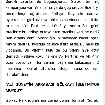
Sürekli yalanlar ile boğuşuyoruz. Sürekli bir linç
kampanyası var. Yalanlar er ya da geç çıkıyor. Bizi 2 yıl
önce linçe uğratacak Fethiye Köyünde camiye
ayakkabı ile girdiniz diye ahlaksızca vicdansızca iftira
attıkları gün. Peki ne oldu? 2 yıl sonra Salı günü
mecliste bu iddiayı ortaya atan meclis üyesi ne dedi?
Ben oranın cami olmadığını bilmeyecek kadar aptal
mıyım dedi? Biliyordun da niye iftira attın. Bu nasıl bir
vicdandır. Bir Allah’ın kulu da bu yalanı niye attın
demedi. Fethiye köyü halkına Ak Partinin ve
MHP
’nin
özür borcu var. Her zaman başlarına kakacağım. O
insanlara hakaret ettirdiler. Geçen sene de aynı
iftiralar” dedi.
“
ALİ GÜNEY’İN AKRABASI GÖLKAY’I İŞLETMİYOR
MUYDU?”
Gölkay Park iddialarına cevap veren Hürriyet, “Sürekli