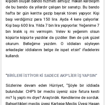
kişiden oluşan bando hizmeti almışız. Hakan kardeşim
de bu bando da yıllardır çalışan bir sanatçı. Bu bando
hafta bir gün kentte gezip bayrak töreni yapıyor. Kişi
başı verdiğimiz para 150 lira. Ayda 4 kere çalıyorlar.
Kişi başı 600 lira. Yılda 7 bin lira yapıyorlar. Yeğenime 7
bin liralık iş mi vermişim. Velev ki yeğenim olsun
köpürte köpürte yazdılar da çizdiler. Ben de çok güzel
okurum. Belleğime yazdım. O iddiaları söyleyen
arkadaşlar iddialarını belge ile ispat etsin” ifadelerini
kullandı.
“
BİRİLERİ İSTİYOR Kİ SADECE AKP’LİER İŞ YAPSIN”
Sözlerine devam eden Hürriyet, “Şöyle bir iddiada
bulundular. CHP’li bir meclis üyeniz size fatura kesti
mi? İş yaptı mı diye? Araştırdık. Kendilerine de sorduk.
Bahsettikleri meclis üyesi
Kartepe
Meclis Üyesi Hasan