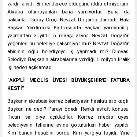
vardır alındı. Birinci derece olduğunu iddia etmiyorum.
Akraba olamayanları bana yamıyorlar. Buna da
baksınlar. Güray Oruç. Nevzat Doğan’ın damadı. Hala
Başkan Yardımcısı Kadrosunda Başkan yardımcılığı
yapmadan 3 yıldır o maaşı alıyor. Nevzat Doğan’ın
yeğenleri bu belediye çalışmıyor mu? Nevzat Doğan’ın
abisinin oğlu belediyeye iş yapmadı mı? Dilovası
Belediye Başkanın akrabalarına verdiği 1 milyon liralık
işi neden açıklamadı.
“
AKP’Lİ MECLİS ÜYESİ BÜYÜKŞEHİR’E FATURA
KESTİ”
Başkanın akrabası körfez belediyesin hasılatı alıp kaçtı.
Başkan ne dedi? Parayı ödedi. Renkli asfalt konusu.
Ticari sır diye açıkladılar. Körfez meclis üyesi
belediyenin tellerine evine götürürken haber yapıldı.
Kim bunun hesabını sordu. Kim yargıya taşıdı. Yine