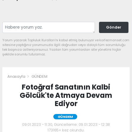
Gönder
Yorum yazarak Topluluk Kuralları’nı kabul etmiş bulunuyor ve korfezmanset.com
sitesine yaptığınız yorumunuzla ilgili doğrudan veya dolaylı tüm sorumluluğu
tek başınıza üstleniyorsunuz. Yazılan tüm yorumlardan site yönetimi hiçbir
şekilde sorumlu tutulamaz.
Anasayfa
GÜNDEM
Fotoğraf Sanatının Kalbi
Gölcük'te Atmaya Devam
Ediyor
GÜNDEM
09.01.2023 - 11:30, Güncelleme: 09.01.2023 - 12:38
173165+ kez okundu.