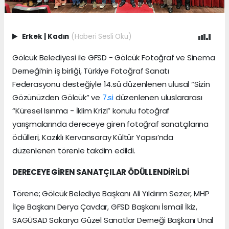
Erkek
|
Kadın
(Haberi Sesli Oku)
Gölcük Belediyesi ile GFSD - Gölcük Fotoğraf ve Sinema
Derneği’nin iş birliği, Türkiye Fotoğraf Sanatı
Federasyonu desteğiyle 14.sü düzenlenen ulusal “Sizin
Gözünüzden Gölcük” ve
7.si
düzenlenen uluslararası
“Küresel Isınma - İklim Krizi” konulu fotoğraf
yarışmalarında dereceye giren fotoğraf sanatçılarına
ödülleri, Kazıklı Kervansaray Kültür Yapısı’nda
düzenlenen törenle takdim edildi.
DERECEYE GİREN SANATÇILAR ÖDÜLLENDİRİLDİ
Törene; Gölcük Belediye Başkanı Ali Yıldırım Sezer, MHP
İlçe Başkanı Derya Çavdar, GFSD Başkanı İsmail İkiz,
SAGÜSAD Sakarya Güzel Sanatlar Derneği Başkanı Ünal