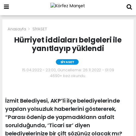
Anasayfa
SİYASET
Hürriyet iddiaları belgeleri ile
yanıtlayıp yüklendi
SİYASET
15.04.2022 - 23:00, Güncelleme: 26.11.2022 - 01:09
4690+ kez okundu.
İzmit Belediyesi, AKP’li ilçe belediyelerinde
yapılan yolsuzluk haberlerini göstererek,
“Parası ödenip de yapmadıkların asfalt
sorulduğunda, ‘Ticari sır’ diyen
belediyelerinize bir çift sözünüz olacak mı?