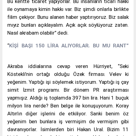
Bu kentte ticaret yapıyorlar. Bu insanların ticari hakkı
ile oynamaya kimin hakkı var. Biz şimdi onlarla birlikte
filim çekiyor. Bunu alanen haber yaptırıyoruz. Biz salak
mıyız bunları açıklayalım. Açık açık söylüyoruz zaten.
Nasıl akrabam olabilir” dedi.
“
KİŞİ BAŞI 150 LİRA ALIYORLAR. BU MU RANT”
Akraba iddialarına cevap veren Hürriyet, “Seki
Köstekli’nin ortağı olduğu Özek firması. Velev ki
yeğenim. Yaptığı işi söylemek istiyorum. Yaptığı iş çay
simit İzmit programı. Bir dönem PR araştırması
yapmışız. Aldığı iş toplamda 397 bin lira. Hani 1 buçuk
milyon lira nerde? Ben belge ile konuşuyorum. Koray
Altın’ın diğer işlerini de etkiliyor. Sanki benim öz
yeğenim ben bunlara iş vermişim de vermişim gibi
davranıyorlar. İsimlerden biri Hakan Ural. Bizim 11