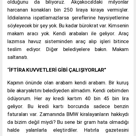
olduğunu da biliyoruz. Akçakoca’daki milyonlar
harcanan konakları bin 250 liraya kiraya vermişler.
İddialarına ispatlamazlarsa şereflerine haysiyetlerine
söyleyecek bir şey yok. Bu kadar bürokrat var. Kimsenin
makam aracı yok. Kendi arabaları ile geliyor. Araç
lazımsa havuz sisteminden araç alıp işleri bitince
teslim ediyor. Diğer belediyelere bakın. Makam
saltanatı.
“
İFTİRA KUVVETLERİ GİBİ ÇALIŞIYORLAR”
Kapının önünde olan arabam kendi arabam. Bir kuruş
bile akaryakıtını belediyeden almadım. Kendi cebimden
ödüyorum. Her ay kredi kartım 40 bin 45 bin lira
geliyor. Bu kredi kartı borcunda sadece benzin
faturaları var. Zamanında BMW kiralayanların hakkıydı
da bizim değil miydi? Bu sene bir gram hata olmadığı
halde yalanlarla eleştirdiler. Hatırla gazetesini