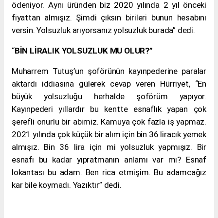
ödeniyor. Aynı üründen biz 2020 yılında 2 yıl önceki
fiyattan almışız. Şimdi çıksın birileri bunun hesabını
versin. Yolsuzluk arıyorsanız yolsuzluk burada” dedi.
“
BİN LİRALIK YOLSUZLUK MU OLUR?”
Muharrem Tutuş’un şoförünün kayınpederine paralar
aktardı iddiasına gülerek cevap veren Hürriyet, “En
büyük yolsuzluğu herhalde şoförüm yapıyor.
Kayınpederi yıllardır bu kentte esnaflık yapan çok
şerefli onurlu bir abimiz. Kamuya çok fazla iş yapmaz.
2021 yılında çok küçük bir alım için bin 36 liracık yemek
almışız. Bin 36 lira için mi yolsuzluk yapmışız. Bir
esnafı bu kadar yıpratmanın anlamı var mı? Esnaf
lokantası bu adam. Ben rica etmişim. Bu adamcağız
kar bile koymadı. Yazıktır” dedi.