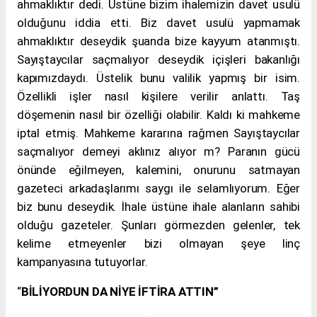
ahmaklıktır dedi. Üstüne bizim ihalemizin davet usulü
olduğunu iddia etti. Biz davet usulü yapmamak
ahmaklıktır deseydik şuanda bize kayyum atanmıştı.
Sayıştaycılar saçmalıyor deseydik içişleri bakanlığı
kapımızdaydı. Üstelik bunu valilik yapmış bir isim.
Özellikli işler nasıl kişilere verilir anlattı. Taş
döşemenin nasıl bir özelliği olabilir. Kaldı ki mahkeme
iptal etmiş. Mahkeme kararına rağmen Sayıştaycılar
saçmalıyor demeyi aklınız alıyor m? Paranın gücü
önünde eğilmeyen, kalemini, onurunu satmayan
gazeteci arkadaşlarımı saygı ile selamlıyorum. Eğer
biz bunu deseydik. İhale üstüne ihale alanların sahibi
olduğu gazeteler. Şunları görmezden gelenler, tek
kelime etmeyenler bizi olmayan şeye linç
kampanyasına tutuyorlar.
“
BİLİYORDUN DA NİYE İFTİRA ATTIN”