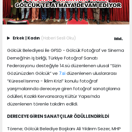
Erkek
|
Kadın
(Haberi Sesli Oku)
Gölcük Belediyesi ile GFSD - Gölcük Fotoğraf ve Sinema
Derneği’nin iş birliği, Türkiye Fotoğraf Sanatı
Federasyonu desteğiyle 14.sü düzenlenen ulusal “Sizin
Gözünüzden Gölcük” ve
7.si
düzenlenen uluslararası
“Küresel Isınma - İklim Krizi” konulu fotoğraf
yarışmalarında dereceye giren fotoğraf sanatçılarına
ödülleri, Kazıklı Kervansaray Kültür Yapısı’nda
düzenlenen törenle takdim edildi.
DERECEYE GİREN SANATÇILAR ÖDÜLLENDİRİLDİ
Törene; Gölcük Belediye Başkanı Ali Yıldırım Sezer, MHP