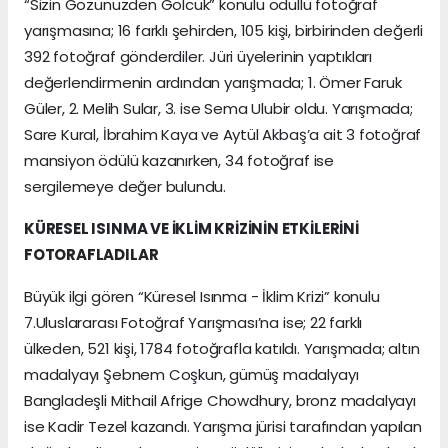
“Sizin Gözünüzden Gölcük” konulu ödüllü fotoğraf
yarışmasına; 16 farklı şehirden, 105 kişi, birbirinden değerli
392 fotoğraf gönderdiler. Jüri üyelerinin yaptıkları
değerlendirmenin ardından yarışmada; 1. Ömer Faruk
Güler, 2. Melih Sular, 3. ise Sema Ulubir oldu. Yarışmada;
Sare Kural, İbrahim Kaya ve Aytül Akbaş’a ait 3 fotoğraf
mansiyon ödülü kazanırken, 34 fotoğraf ise
sergilemeye değer bulundu.
KÜRESEL ISINMA VE İKLİM KRİZİNİN ETKİLERİNİ
FOTORAFLADILAR
Büyük ilgi gören “Küresel Isınma - İklim Krizi” konulu
7.Uluslararası Fotoğraf Yarışması’na ise; 22 farklı
ülkeden, 521 kişi, 1784 fotoğrafla katıldı. Yarışmada; altın
madalyayı Şebnem Coşkun, gümüş madalyayı
Bangladeşli Mithail Afrige Chowdhury, bronz madalyayı
ise Kadir Tezel kazandı. Yarışma jürisi tarafından yapılan