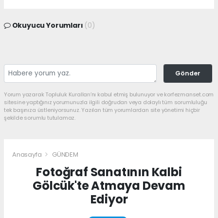
Okuyucu Yorumları
(0)
Gönder
Yorum yazarak Topluluk Kuralları’nı kabul etmiş bulunuyor ve korfezmanset.com
sitesine yaptığınız yorumunuzla ilgili doğrudan veya dolaylı tüm sorumluluğu
tek başınıza üstleniyorsunuz. Yazılan tüm yorumlardan site yönetimi hiçbir
şekilde sorumlu tutulamaz.
Anasayfa
GÜNDEM
Fotoğraf Sanatının Kalbi
Gölcük'te Atmaya Devam
Ediyor