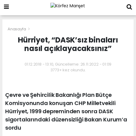
Anasayfa
Hürriyet, “DASK’sız binaları
nasıl açıklayacaksınız”
01.12.2018 - 13:10, Güncelleme: 26.11.2022 - 01:09
3773+ kez okundu.
Çevre ve Şehircilik Bakanlığı Plan Bütçe
Komisyonunda konuşan CHP Milletvekili
Hürriyet, 1999 depreminden sonra DASK
sigortalarındaki düzensizliği Bakan Kurum’a
sordu