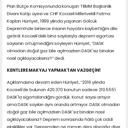
Plan Bütçe Komisyonunda konuşan TBMM Başkanlık
Divanı Katip üyesi ve CHP Kocaeli Milletvekili Fatma
Kaplan Hürriyet, 1999 yılında yaşanan Gölcük
Depremi’nde binlerce insanın hayatını kaybettiğini dile
getirdi. Kocaeli’deki bina sayılarıyla deprem sigortası
sayısının örtüşmediğini söyleyen Hürriyet, “DASK
olmadan doğal gaz bile açılmazken DASK'sız binaları
nasıl açıklayacaksınız?” dedi.
KENTLERE MAKYAJ YAPMAKTAN VAZGEÇİN!
Açıklamasına devam eden Hürriyet, “2016 yılında
Kocaeli'de bulunan 420.370 konutun sadece 210.555'i
DASK'la sigortalandığını gördük. Konut sayısı artıyor
ama DASK sayıları aynı oranda artmıyor. DASK olmadan
doğal gaz bile açılmazken DASK'sız binaları nasıl
açıklayacaksınız? Deprem sonrasında hâlâ çok ciddi
eksiklikler var. Depremden ne zaman ders alacağız diye