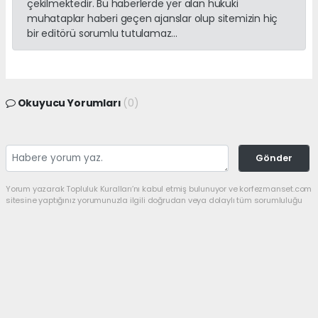
çekilmektedir. Bu haberlerde yer alan hukuki
muhataplar haberi geçen ajanslar olup sitemizin hiç
bir editörü sorumlu tutulamaz...
Okuyucu Yorumları
(0)
Gönder
Yorum yazarak Topluluk Kuralları’nı kabul etmiş bulunuyor ve korfezmanset.com
sitesine yaptığınız yorumunuzla ilgili doğrudan veya dolaylı tüm sorumluluğu
tek başınıza üstleniyorsunuz. Yazılan tüm yorumlardan site yönetimi hiçbir
şekilde sorumlu tutulamaz.
haber paketi
haber scripti
haber yazılımı
Tüm hakları saklı tutulmaktadır.Copyright 2026©