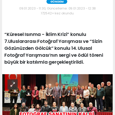
GÜNDEM
09.01.2023 - 11:30, Güncelleme: 09.01.2023 - 12:38
172542+ kez okundu.
“Küresel Isınma - İklim Krizi” konulu
7.Uluslararası Fotoğraf Yarışması ve “Sizin
Gözünüzden Gölcük” konulu 14. Ulusal
Fotoğraf Yarışması’nın sergi ve ödül töreni
büyük bir katılımla gerçekleştirildi.