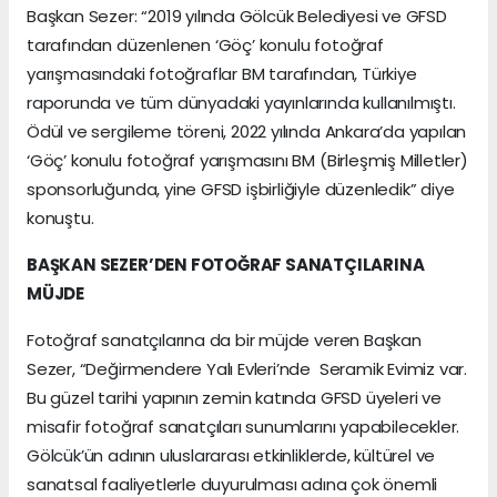
Başkan Sezer: “2019 yılında Gölcük Belediyesi ve GFSD
tarafından düzenlenen ‘Göç’ konulu fotoğraf
yarışmasındaki fotoğraflar BM tarafından, Türkiye
raporunda ve tüm dünyadaki yayınlarında kullanılmıştı.
Ödül ve sergileme töreni, 2022 yılında Ankara’da yapılan
‘Göç’ konulu fotoğraf yarışmasını BM (Birleşmiş Milletler)
sponsorluğunda, yine GFSD işbirliğiyle düzenledik” diye
konuştu.
BAŞKAN SEZER’DEN FOTOĞRAF SANATÇILARINA
MÜJDE
Fotoğraf sanatçılarına da bir müjde veren Başkan
Sezer, “Değirmendere Yalı Evleri’nde Seramik Evimiz var.
Bu güzel tarihi yapının zemin katında GFSD üyeleri ve
misafir fotoğraf sanatçıları sunumlarını yapabilecekler.
Gölcük’ün adının uluslararası etkinliklerde, kültürel ve
sanatsal faaliyetlerle duyurulması adına çok önemli