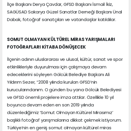
İlçe Başkanı Derya Çavdar, GFSD Başkanı İsmail İkiz,
SAGÜSAD Sakarya Güzel Sanatlar Derneği Başkanı Ünal
Dabak, fotoğraf sanatçıları ve vatandaşlar katıldılar.
SOMUT OLMAYAN KÜLTÜREL MİRAS YARIŞMALARI
FOTOĞRAFLARI KİTABA DÖNÜŞECEK
İlçenin adının uluslararası ve ulusal, kültür, sanat ve spor
etkinlikleriyle duyurulması için çalışmaya devam
edeceklerini söyleyen Gölcük Belediye Başkanı Ali
Yıldırım Sezer, “2008 yılında kurulan GFSD’nin
kurucularındanım. O günden bu yana Gölcük Belediyesi
ve GFSD önemli projelere imza attılar. Özellikle 10 yıl
boyunca devam eden en son 2019 yılında
düzenlediğimiz ‘Somut Olmayan Kültürel Mirasımız’
başlıklı fotoğraf yarışmalarına dikkat çekmek istiyorum.
Türkiye’nin en geniş somut olmayan kültürel miras