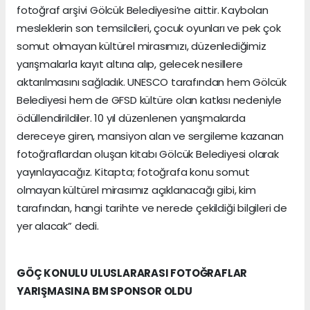
fotoğraf arşivi Gölcük Belediyesi’ne aittir. Kaybolan
mesleklerin son temsilcileri, çocuk oyunları ve pek çok
somut olmayan kültürel mirasımızı, düzenlediğimiz
yarışmalarla kayıt altına alıp, gelecek nesillere
aktarılmasını sağladık. UNESCO tarafından hem Gölcük
Belediyesi hem de GFSD kültüre olan katkısı nedeniyle
ödüllendirildiler. 10 yıl düzenlenen yarışmalarda
dereceye giren, mansiyon alan ve sergileme kazanan
fotoğraflardan oluşan kitabı Gölcük Belediyesi olarak
yayınlayacağız. Kitapta; fotoğrafa konu somut
olmayan kültürel mirasımız açıklanacağı gibi, kim
tarafından, hangi tarihte ve nerede çekildiği bilgileri de
yer alacak” dedi.
GÖÇ KONULU ULUSLARARASI FOTOĞRAFLAR
YARIŞMASINA BM SPONSOR OLDU