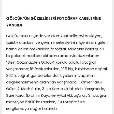
GÖLCÜK’ÜN GÜZELLİKLERİ FOTOĞRAF KARELERİNE
YANSIDI
Gölcük sınırları içinde yer alan, keşfedilmeyi bekleyen,
turistik alanların ve çekim merkezlerinin, ilçenin simgeleri
haline gelen mekanların fotoğraf sanatının kalıcı gücü
ile gelecek nesillere aktarma amacıyla düzenlenen
“Sizin Gözünüzden Gölcük” konulu ödüllü fotoğraf
yarışmasına; 16 farklı şehirden, 105 kişi, birbirinden değerli
392 fotoğraf gönderdiler. Jüri üyelerinin yaptıkları
değerlendirmenin ardından yarışmada; 1. Ömer Faruk
Güler, 2. Melih Sular, 3. ise Sema Ulubir oldu. Yarışmada;
Sare Kural, İbrahim Kaya ve Aytül Akbaş’a ait 3 fotoğraf
mansiyon ödülü kazanırken, 34 fotoğraf ise
sergilemeye değer bulundu.