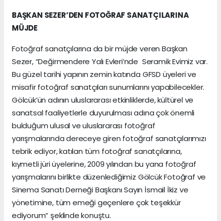
BAŞKAN SEZER’DEN FOTOĞRAF SANATÇILARINA
MÜJDE
Fotoğraf sanatçılarına da bir müjde veren Başkan
Sezer, “Değirmendere Yalı Evleri’nde Seramik Evimiz var.
Bu güzel tarihi yapının zemin katında GFSD üyeleri ve
misafir fotoğraf sanatçıları sunumlarını yapabilecekler.
Gölcük’ün adının uluslararası etkinliklerde, kültürel ve
sanatsal faaliyetlerle duyurulması adına çok önemli
bulduğum ulusal ve uluslararası fotoğraf
yarışmalarında dereceye giren fotoğraf sanatçılarımızı
tebrik ediyor, katılan tüm fotoğraf sanatçılarına,
kıymetli jüri üyelerine, 2009 yılından bu yana fotoğraf
yarışmalarını birlikte düzenlediğimiz Gölcük Fotoğraf ve
Sinema Sanatı Derneği Başkanı Sayın İsmail İkiz ve
yönetimine, tüm emeği geçenlere çok teşekkür
ediyorum” şeklinde konuştu.