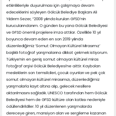
etkinlikleriyle duyurulması için çalışmaya devam
edeceklerini söyleyen Gölcük Belediye Başkanı Ali
Yıldırım Sezer, “2008 yılında kurulan GFSD’nin
kurucularındanım. O günden bu yana Gölcük Belediyesi
ve GFSD önemli projelere imza attılar. Özellikle 10 yıl
boyunca devam eden en son 2019 yılında
düzenlediğimiz ‘Somut Olmayan Kültürel Mirasımız’
başlıklı fotoğraf yarışmalarına dikkat çekmek istiyorum.
Türkiye’nin en geniş somut olmayan kültürel miras
fotoğraf arşivi Gölcük Belediyesi’ne aittir. Kaybolan
mesleklerin son temsilcileri, çocuk oyunları ve pek çok
somut olmayan kültürel mirasımızı, düzenlediğimiz
yarışmalarla kayıt altına alıp, gelecek nesillere
aktarılmasını sağladık. UNESCO tarafından hem Gölcük
Belediyesi hem de GFSD kültüre olan katkısı nedeniyle
ödüllendirildiler. 10 yıl düzenlenen yarışmalarda
dereceye giren, mansiyon alan ve sergileme kazanan