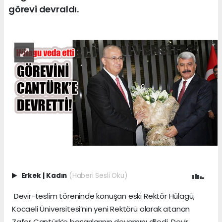
görevi devraldı.
Erkek
|
Kadın
(Haberi Sesli Oku)
Devir-teslim töreninde konuşan eski Rektör Hülagü,
Kocaeli Üniversitesi’nin yeni Rektörü olarak atanan
Zafer Cantürk’e başarılarının devamını diledi. Devir