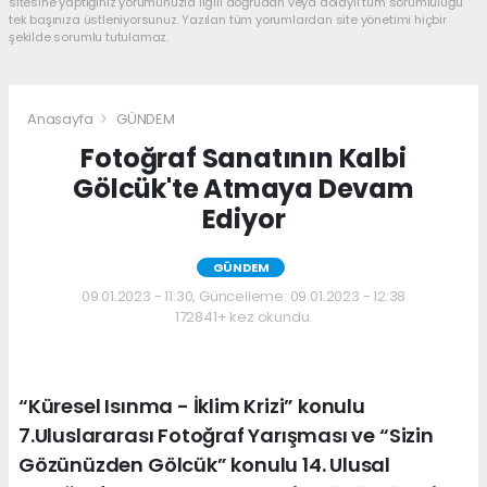
sitesine yaptığınız yorumunuzla ilgili doğrudan veya dolaylı tüm sorumluluğu
tek başınıza üstleniyorsunuz. Yazılan tüm yorumlardan site yönetimi hiçbir
şekilde sorumlu tutulamaz.
Anasayfa
GÜNDEM
Fotoğraf Sanatının Kalbi
Gölcük'te Atmaya Devam
Ediyor
GÜNDEM
09.01.2023 - 11:30, Güncelleme: 09.01.2023 - 12:38
172841+ kez okundu.
“Küresel Isınma - İklim Krizi” konulu
7.Uluslararası Fotoğraf Yarışması ve “Sizin
Gözünüzden Gölcük” konulu 14. Ulusal