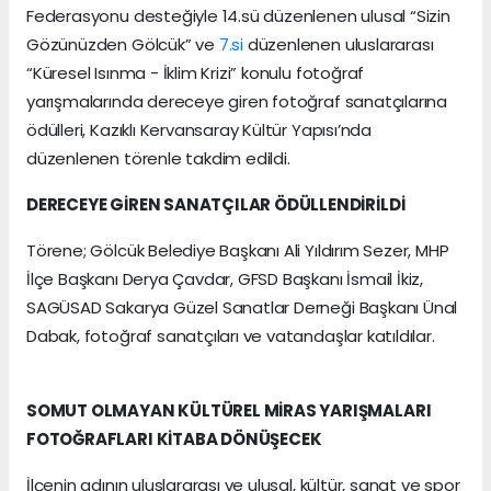
Federasyonu desteğiyle 14.sü düzenlenen ulusal “Sizin
Gözünüzden Gölcük” ve
7.si
düzenlenen uluslararası
“Küresel Isınma - İklim Krizi” konulu fotoğraf
yarışmalarında dereceye giren fotoğraf sanatçılarına
ödülleri, Kazıklı Kervansaray Kültür Yapısı’nda
düzenlenen törenle takdim edildi.
DERECEYE GİREN SANATÇILAR ÖDÜLLENDİRİLDİ
Törene; Gölcük Belediye Başkanı Ali Yıldırım Sezer, MHP
İlçe Başkanı Derya Çavdar, GFSD Başkanı İsmail İkiz,
SAGÜSAD Sakarya Güzel Sanatlar Derneği Başkanı Ünal
Dabak, fotoğraf sanatçıları ve vatandaşlar katıldılar.
SOMUT OLMAYAN KÜLTÜREL MİRAS YARIŞMALARI
FOTOĞRAFLARI KİTABA DÖNÜŞECEK
İlçenin adının uluslararası ve ulusal, kültür, sanat ve spor