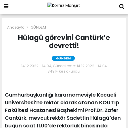
Anasayfa
GÜNDEM
Hülagü görevini Cantürk’e
devretti!
GÜNDEM
14.12.2022 - 14:04, Güncelleme: 14.12.2022 - 14:04
3491+ kez okundu.
Cumhurbaşkanlığı kararnamesiyle Kocaeli
Üniversitesi’ne rektör olarak atanan KOÜ Tıp
Fakültesi Hastanesi Başhekimi Prof.Dr. Zafer
Cantürk, mevcut rektör Sadettin Hülagü’den
bugün saat 11.00’de rektörlük binasında