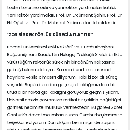
teslim törenine eski ve yeni rektör yardımcıları katıldı.
Yeni rektör yardımcıları, Prof. Dr. Ercüment Şahin, Prof. Dr.
Elif Öğüt ve Prof. Dr. Mehmet Yıldırım olarak belirlendi.
“
ZOR BİR REKTÖRLÜK SÜRECİ ATLATTIK”
Kocaeli Üniversitesi eski Rektörü ve Cumhurbaşkanı
Başdanışmanı Saadettin Hülagü, “Yaklaşık 8 yıldır birlikte
yürüttüğüm rektörlük sürecinin bir dönüm noktasına
gelmiş bulunmaktayım. Sürecin bundan sonrasında
hayırlara vesile olmasını diliyorum. Tabi ki zor bir süreç
yaşadık. Bugün buradan geçmişe baktığımızda artık
ufukta bir nokta gibi kaldığını görüyoruz geçmiş yılların.
Üniversitemizin çevremizin radikal bir şekilde değiştiğini
görmek hepimize mutluluk vermektedir. Bu görevi Zafer
Cantürk’e devretme imkanı sunan Cumhurbaşkanımıza
teşekkür ediyorum. Dün akşam benim için de sürpriz
oldu. Cumhurbaşkanımızın iradesiyle Cumhurbaşkanı