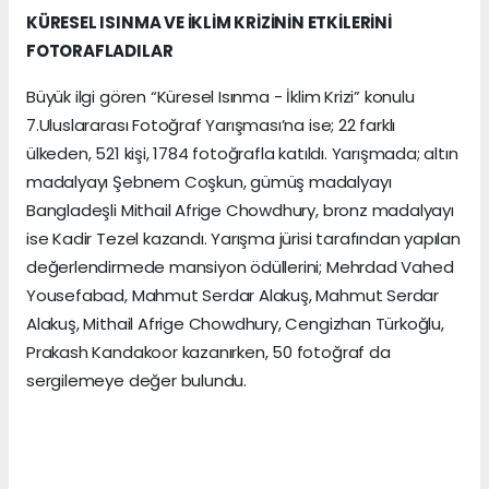
KÜRESEL ISINMA VE İKLİM KRİZİNİN ETKİLERİNİ
FOTORAFLADILAR
Büyük ilgi gören “Küresel Isınma - İklim Krizi” konulu
7.Uluslararası Fotoğraf Yarışması’na ise; 22 farklı
ülkeden, 521 kişi, 1784 fotoğrafla katıldı. Yarışmada; altın
madalyayı Şebnem Coşkun, gümüş madalyayı
Bangladeşli Mithail Afrige Chowdhury, bronz madalyayı
ise Kadir Tezel kazandı. Yarışma jürisi tarafından yapılan
değerlendirmede mansiyon ödüllerini; Mehrdad Vahed
Yousefabad, Mahmut Serdar Alakuş, Mahmut Serdar
Alakuş, Mithail Afrige Chowdhury, Cengizhan Türkoğlu,
Prakash Kandakoor kazanırken, 50 fotoğraf da
sergilemeye değer bulundu.