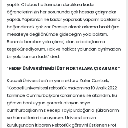
yaptık. Otobüs hatlarından duraklara kadar
öğrencilerimizin her sorununda çok hassas çalışmalar
yapıldı. Yapılanları ne kadar yaparsak yapalım bazılarına
beğendirmek çok zor. Prensip olarak arkama bıraktığım
mesafeye değil önümde gideceğim yola baktım.
Benimle beraber yola çıkmış olan arkadaşlarıma
teşekkür ediyorum. Hak ve hakikat yolundan ayrılmadan
bir yolu tamamladık” dedi.
“
HEDEF ÜNİVERSİTEMİZİ ÜST NOKTALARA ÇIKARMAK”
Kocaeli Üniversitesi’nin yeni rektörü Zafer Cantürk,
“Kocaeli Üniversitesi rektörlük makamına 10 Aralık 2022
tarihinde Cumhurbaşkanı kararnamesi ile atandım. Bu
göreve beni uygun görerek atayan sayın
cumhurbaşkanımız Recep Tayip Erdoğan’a şükranlarımı
ve hürmetlerimi sunuyorum. Üniversitemizin
kuruluşundan itibaren Rektörlük görevini üstlenen Prof.