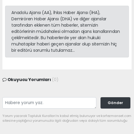
Anadolu Ajansı (AA), İhlas Haber Ajansı (İHA),
Demirören Haber Ajansı (DHA) ve diğer ajanslar
tarafından eklenen tüm haberler, sitemizin
editörlerinin müdahalesi olmadan ajans kanallarından
çekilmektedir. Bu haberlerde yer alan hukuki
muhataplar haberi geçen ajanslar olup sitemizin hiç
bir editörü sorumlu tutulamaz...
Okuyucu Yorumları
(0)
Gönder
Yorum yazarak Topluluk Kuralları’nı kabul etmiş bulunuyor ve korfezmanset.com
sitesine yaptığınız yorumunuzla ilgili doğrudan veya dolaylı tüm sorumluluğu
tek başınıza üstleniyorsunuz. Yazılan tüm yorumlardan site yönetimi hiçbir
şekilde sorumlu tutulamaz.