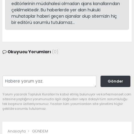
editörlerinin müdahalesi olmadan ajans kanallarından
çekilmektedir. Bu haberlerde yer alan hukuki
muhataplar haberi geçen ajanslar olup sitemizin hiç
bir editörü sorumlu tutulamaz...
Okuyucu Yorumları
(0)
Gönder
Yorum yazarak Topluluk Kuralları’nı kabul etmiş bulunuyor ve korfezmanset.com
sitesine yaptığınız yorumunuzla ilgili doğrudan veya dolaylı tüm sorumluluğu
tek başınıza üstleniyorsunuz. Yazılan tüm yorumlardan site yönetimi hiçbir
şekilde sorumlu tutulamaz.
Anasayfa
GÜNDEM