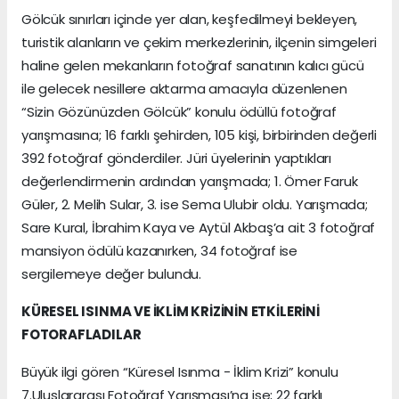
Gölcük sınırları içinde yer alan, keşfedilmeyi bekleyen,
turistik alanların ve çekim merkezlerinin, ilçenin simgeleri
haline gelen mekanların fotoğraf sanatının kalıcı gücü
ile gelecek nesillere aktarma amacıyla düzenlenen
“Sizin Gözünüzden Gölcük” konulu ödüllü fotoğraf
yarışmasına; 16 farklı şehirden, 105 kişi, birbirinden değerli
392 fotoğraf gönderdiler. Jüri üyelerinin yaptıkları
değerlendirmenin ardından yarışmada; 1. Ömer Faruk
Güler, 2. Melih Sular, 3. ise Sema Ulubir oldu. Yarışmada;
Sare Kural, İbrahim Kaya ve Aytül Akbaş’a ait 3 fotoğraf
mansiyon ödülü kazanırken, 34 fotoğraf ise
sergilemeye değer bulundu.
KÜRESEL ISINMA VE İKLİM KRİZİNİN ETKİLERİNİ
FOTORAFLADILAR
Büyük ilgi gören “Küresel Isınma - İklim Krizi” konulu
7.Uluslararası Fotoğraf Yarışması’na ise; 22 farklı