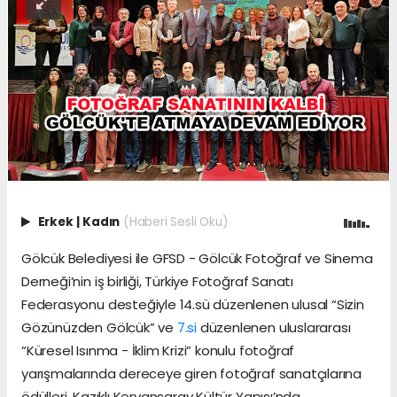
Erkek
|
Kadın
(Haberi Sesli Oku)
Gölcük Belediyesi ile GFSD - Gölcük Fotoğraf ve Sinema
Derneği’nin iş birliği, Türkiye Fotoğraf Sanatı
Federasyonu desteğiyle 14.sü düzenlenen ulusal “Sizin
Gözünüzden Gölcük” ve
7.si
düzenlenen uluslararası
“Küresel Isınma - İklim Krizi” konulu fotoğraf
yarışmalarında dereceye giren fotoğraf sanatçılarına
ödülleri, Kazıklı Kervansaray Kültür Yapısı’nda