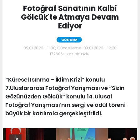
Fotoğraf Sanatının Kalbi
Gölcük'te Atmaya Devam
Ediyor
GÜNDEM
09.01.2023 - 11:30, Güncelleme: 09.01.2023 - 12:38
172606+ kez okundu.
“Küresel Isınma - İklim Krizi” konulu
7.Uluslararası Fotoğraf Yarışması ve “Sizin
Gözünüzden Gölcük” konulu 14. Ulusal
Fotoğraf Yarışması’nın sergi ve ödül töreni
büyük bir katılımla gerçekleştirildi.