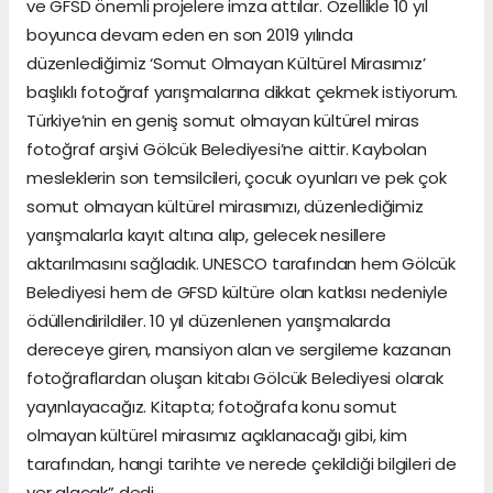
ve GFSD önemli projelere imza attılar. Özellikle 10 yıl
boyunca devam eden en son 2019 yılında
düzenlediğimiz ‘Somut Olmayan Kültürel Mirasımız’
başlıklı fotoğraf yarışmalarına dikkat çekmek istiyorum.
Türkiye’nin en geniş somut olmayan kültürel miras
fotoğraf arşivi Gölcük Belediyesi’ne aittir. Kaybolan
mesleklerin son temsilcileri, çocuk oyunları ve pek çok
somut olmayan kültürel mirasımızı, düzenlediğimiz
yarışmalarla kayıt altına alıp, gelecek nesillere
aktarılmasını sağladık. UNESCO tarafından hem Gölcük
Belediyesi hem de GFSD kültüre olan katkısı nedeniyle
ödüllendirildiler. 10 yıl düzenlenen yarışmalarda
dereceye giren, mansiyon alan ve sergileme kazanan
fotoğraflardan oluşan kitabı Gölcük Belediyesi olarak
yayınlayacağız. Kitapta; fotoğrafa konu somut
olmayan kültürel mirasımız açıklanacağı gibi, kim
tarafından, hangi tarihte ve nerede çekildiği bilgileri de
yer alacak” dedi.