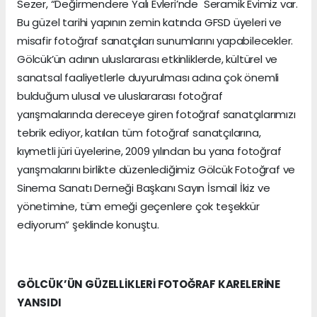
Sezer, “Değirmendere Yalı Evleri’nde Seramik Evimiz var.
Bu güzel tarihi yapının zemin katında GFSD üyeleri ve
misafir fotoğraf sanatçıları sunumlarını yapabilecekler.
Gölcük’ün adının uluslararası etkinliklerde, kültürel ve
sanatsal faaliyetlerle duyurulması adına çok önemli
bulduğum ulusal ve uluslararası fotoğraf
yarışmalarında dereceye giren fotoğraf sanatçılarımızı
tebrik ediyor, katılan tüm fotoğraf sanatçılarına,
kıymetli jüri üyelerine, 2009 yılından bu yana fotoğraf
yarışmalarını birlikte düzenlediğimiz Gölcük Fotoğraf ve
Sinema Sanatı Derneği Başkanı Sayın İsmail İkiz ve
yönetimine, tüm emeği geçenlere çok teşekkür
ediyorum” şeklinde konuştu.
GÖLCÜK’ÜN GÜZELLİKLERİ FOTOĞRAF KARELERİNE
YANSIDI