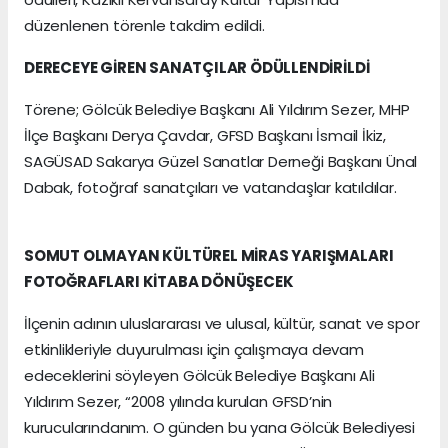
düzenlenen törenle takdim edildi.
DERECEYE GİREN SANATÇILAR ÖDÜLLENDİRİLDİ
Törene; Gölcük Belediye Başkanı Ali Yıldırım Sezer, MHP
İlçe Başkanı Derya Çavdar, GFSD Başkanı İsmail İkiz,
SAGÜSAD Sakarya Güzel Sanatlar Derneği Başkanı Ünal
Dabak, fotoğraf sanatçıları ve vatandaşlar katıldılar.
SOMUT OLMAYAN KÜLTÜREL MİRAS YARIŞMALARI
FOTOĞRAFLARI KİTABA DÖNÜŞECEK
İlçenin adının uluslararası ve ulusal, kültür, sanat ve spor
etkinlikleriyle duyurulması için çalışmaya devam
edeceklerini söyleyen Gölcük Belediye Başkanı Ali
Yıldırım Sezer, “2008 yılında kurulan GFSD’nin
kurucularındanım. O günden bu yana Gölcük Belediyesi