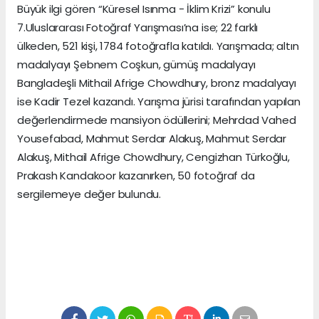
Büyük ilgi gören “Küresel Isınma - İklim Krizi” konulu
7.Uluslararası Fotoğraf Yarışması’na ise; 22 farklı
ülkeden, 521 kişi, 1784 fotoğrafla katıldı. Yarışmada; altın
madalyayı Şebnem Coşkun, gümüş madalyayı
Bangladeşli Mithail Afrige Chowdhury, bronz madalyayı
ise Kadir Tezel kazandı. Yarışma jürisi tarafından yapılan
değerlendirmede mansiyon ödüllerini; Mehrdad Vahed
Yousefabad, Mahmut Serdar Alakuş, Mahmut Serdar
Alakuş, Mithail Afrige Chowdhury, Cengizhan Türkoğlu,
Prakash Kandakoor kazanırken, 50 fotoğraf da
sergilemeye değer bulundu.