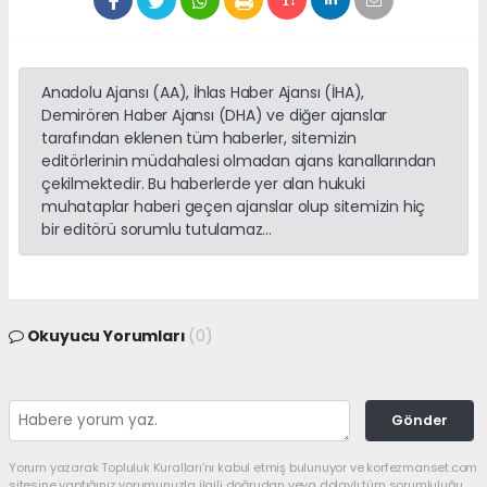
Anadolu Ajansı (AA), İhlas Haber Ajansı (İHA),
Demirören Haber Ajansı (DHA) ve diğer ajanslar
tarafından eklenen tüm haberler, sitemizin
editörlerinin müdahalesi olmadan ajans kanallarından
çekilmektedir. Bu haberlerde yer alan hukuki
muhataplar haberi geçen ajanslar olup sitemizin hiç
bir editörü sorumlu tutulamaz...
Okuyucu Yorumları
(0)
Gönder
Yorum yazarak Topluluk Kuralları’nı kabul etmiş bulunuyor ve korfezmanset.com
sitesine yaptığınız yorumunuzla ilgili doğrudan veya dolaylı tüm sorumluluğu