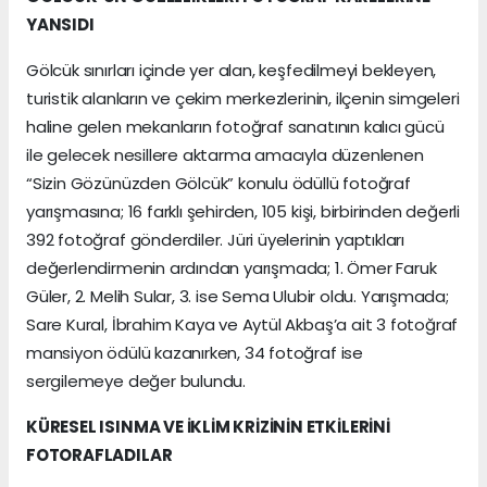
YANSIDI
Gölcük sınırları içinde yer alan, keşfedilmeyi bekleyen,
turistik alanların ve çekim merkezlerinin, ilçenin simgeleri
haline gelen mekanların fotoğraf sanatının kalıcı gücü
ile gelecek nesillere aktarma amacıyla düzenlenen
“Sizin Gözünüzden Gölcük” konulu ödüllü fotoğraf
yarışmasına; 16 farklı şehirden, 105 kişi, birbirinden değerli
392 fotoğraf gönderdiler. Jüri üyelerinin yaptıkları
değerlendirmenin ardından yarışmada; 1. Ömer Faruk
Güler, 2. Melih Sular, 3. ise Sema Ulubir oldu. Yarışmada;
Sare Kural, İbrahim Kaya ve Aytül Akbaş’a ait 3 fotoğraf
mansiyon ödülü kazanırken, 34 fotoğraf ise
sergilemeye değer bulundu.
KÜRESEL ISINMA VE İKLİM KRİZİNİN ETKİLERİNİ
FOTORAFLADILAR