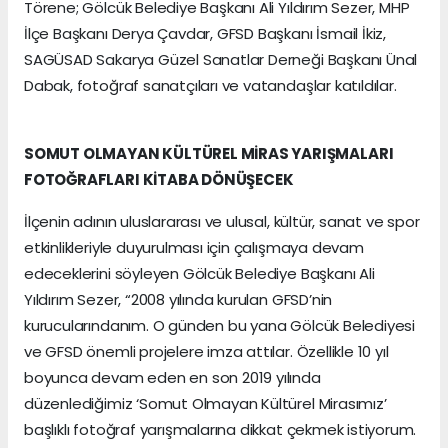
Törene; Gölcük Belediye Başkanı Ali Yıldırım Sezer, MHP
İlçe Başkanı Derya Çavdar, GFSD Başkanı İsmail İkiz,
SAGÜSAD Sakarya Güzel Sanatlar Derneği Başkanı Ünal
Dabak, fotoğraf sanatçıları ve vatandaşlar katıldılar.
SOMUT OLMAYAN KÜLTÜREL MİRAS YARIŞMALARI
FOTOĞRAFLARI KİTABA DÖNÜŞECEK
İlçenin adının uluslararası ve ulusal, kültür, sanat ve spor
etkinlikleriyle duyurulması için çalışmaya devam
edeceklerini söyleyen Gölcük Belediye Başkanı Ali
Yıldırım Sezer, “2008 yılında kurulan GFSD’nin
kurucularındanım. O günden bu yana Gölcük Belediyesi
ve GFSD önemli projelere imza attılar. Özellikle 10 yıl
boyunca devam eden en son 2019 yılında
düzenlediğimiz ‘Somut Olmayan Kültürel Mirasımız’
başlıklı fotoğraf yarışmalarına dikkat çekmek istiyorum.