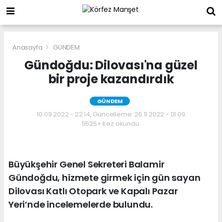
Anasayfa
GÜNDEM
Gündoğdu: Dilovası'na güzel
bir proje kazandırdık
GÜNDEM
10.09.2022 - 22:14, Güncelleme: 26.11.2022 - 01:09
5525+ kez okundu.
Büyükşehir Genel Sekreteri Balamir
Gündoğdu, hizmete girmek için gün sayan
Dilovası Katlı Otopark ve Kapalı Pazar
Yeri’nde incelemelerde bulundu.