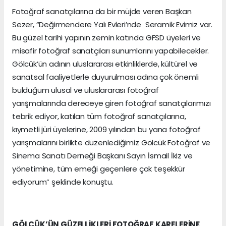
Fotoğraf sanatçılarına da bir müjde veren Başkan
Sezer, “Değirmendere Yalı Evleri’nde Seramik Evimiz var.
Bu güzel tarihi yapının zemin katında GFSD üyeleri ve
misafir fotoğraf sanatçıları sunumlarını yapabilecekler.
Gölcük’ün adının uluslararası etkinliklerde, kültürel ve
sanatsal faaliyetlerle duyurulması adına çok önemli
bulduğum ulusal ve uluslararası fotoğraf
yarışmalarında dereceye giren fotoğraf sanatçılarımızı
tebrik ediyor, katılan tüm fotoğraf sanatçılarına,
kıymetli jüri üyelerine, 2009 yılından bu yana fotoğraf
yarışmalarını birlikte düzenlediğimiz Gölcük Fotoğraf ve
Sinema Sanatı Derneği Başkanı Sayın İsmail İkiz ve
yönetimine, tüm emeği geçenlere çok teşekkür
ediyorum” şeklinde konuştu.
GÖLCÜK’ÜN GÜZELLİKLERİ FOTOĞRAF KARELERİNE