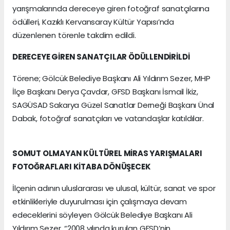
yarışmalarında dereceye giren fotoğraf sanatçılarına
ödülleri, Kazıklı Kervansaray Kültür Yapısı’nda
düzenlenen törenle takdim edildi.
DERECEYE GİREN SANATÇILAR ÖDÜLLENDİRİLDİ
Törene; Gölcük Belediye Başkanı Ali Yıldırım Sezer, MHP
İlçe Başkanı Derya Çavdar, GFSD Başkanı İsmail İkiz,
SAGÜSAD Sakarya Güzel Sanatlar Derneği Başkanı Ünal
Dabak, fotoğraf sanatçıları ve vatandaşlar katıldılar.
SOMUT OLMAYAN KÜLTÜREL MİRAS YARIŞMALARI
FOTOĞRAFLARI KİTABA DÖNÜŞECEK
İlçenin adının uluslararası ve ulusal, kültür, sanat ve spor
etkinlikleriyle duyurulması için çalışmaya devam
edeceklerini söyleyen Gölcük Belediye Başkanı Ali
Yıldırım Sezer, “2008 yılında kurulan GFSD’nin