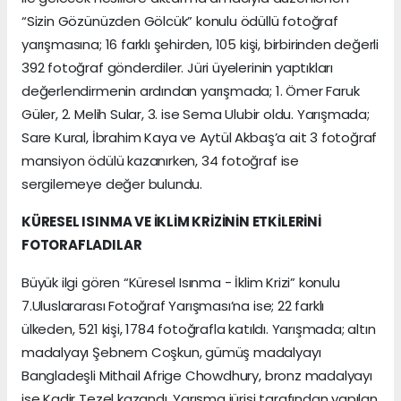
“Sizin Gözünüzden Gölcük” konulu ödüllü fotoğraf
yarışmasına; 16 farklı şehirden, 105 kişi, birbirinden değerli
392 fotoğraf gönderdiler. Jüri üyelerinin yaptıkları
değerlendirmenin ardından yarışmada; 1. Ömer Faruk
Güler, 2. Melih Sular, 3. ise Sema Ulubir oldu. Yarışmada;
Sare Kural, İbrahim Kaya ve Aytül Akbaş’a ait 3 fotoğraf
mansiyon ödülü kazanırken, 34 fotoğraf ise
sergilemeye değer bulundu.
KÜRESEL ISINMA VE İKLİM KRİZİNİN ETKİLERİNİ
FOTORAFLADILAR
Büyük ilgi gören “Küresel Isınma - İklim Krizi” konulu
7.Uluslararası Fotoğraf Yarışması’na ise; 22 farklı
ülkeden, 521 kişi, 1784 fotoğrafla katıldı. Yarışmada; altın
madalyayı Şebnem Coşkun, gümüş madalyayı
Bangladeşli Mithail Afrige Chowdhury, bronz madalyayı
ise Kadir Tezel kazandı. Yarışma jürisi tarafından yapılan