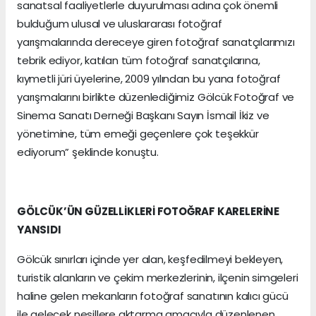
sanatsal faaliyetlerle duyurulması adına çok önemli
bulduğum ulusal ve uluslararası fotoğraf
yarışmalarında dereceye giren fotoğraf sanatçılarımızı
tebrik ediyor, katılan tüm fotoğraf sanatçılarına,
kıymetli jüri üyelerine, 2009 yılından bu yana fotoğraf
yarışmalarını birlikte düzenlediğimiz Gölcük Fotoğraf ve
Sinema Sanatı Derneği Başkanı Sayın İsmail İkiz ve
yönetimine, tüm emeği geçenlere çok teşekkür
ediyorum” şeklinde konuştu.
GÖLCÜK’ÜN GÜZELLİKLERİ FOTOĞRAF KARELERİNE
YANSIDI
Gölcük sınırları içinde yer alan, keşfedilmeyi bekleyen,
turistik alanların ve çekim merkezlerinin, ilçenin simgeleri
haline gelen mekanların fotoğraf sanatının kalıcı gücü
ile gelecek nesillere aktarma amacıyla düzenlenen