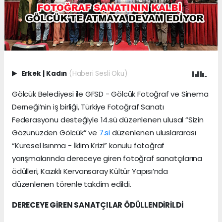
Erkek
|
Kadın
(Haberi Sesli Oku)
Gölcük Belediyesi ile GFSD - Gölcük Fotoğraf ve Sinema
Derneği’nin iş birliği, Türkiye Fotoğraf Sanatı
Federasyonu desteğiyle 14.sü düzenlenen ulusal “Sizin
Gözünüzden Gölcük” ve
7.si
düzenlenen uluslararası
“Küresel Isınma - İklim Krizi” konulu fotoğraf
yarışmalarında dereceye giren fotoğraf sanatçılarına
ödülleri, Kazıklı Kervansaray Kültür Yapısı’nda
düzenlenen törenle takdim edildi.
DERECEYE GİREN SANATÇILAR ÖDÜLLENDİRİLDİ