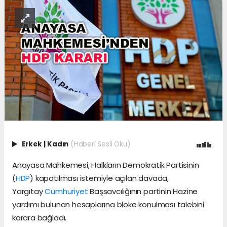
Erkek
|
Kadın
(Haberi Sesli Oku)
Anayasa Mahkemesi, Halkların Demokratik Partisinin
(
HDP
) kapatılması istemiyle açılan davada,
Yargıtay
Cumhuriyet
Başsavcılığının partinin Hazine
yardımı bulunan hesaplarına bloke konulması talebini
karara bağladı.