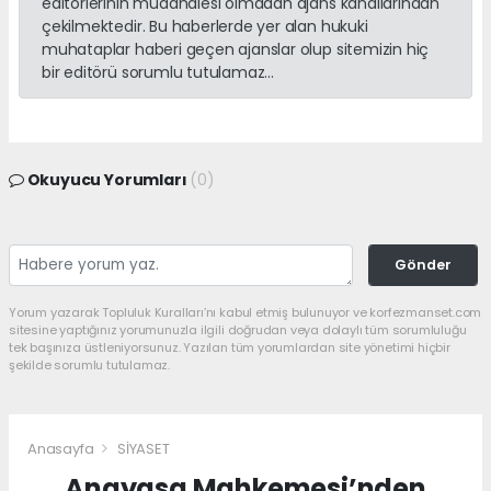
editörlerinin müdahalesi olmadan ajans kanallarından
çekilmektedir. Bu haberlerde yer alan hukuki
muhataplar haberi geçen ajanslar olup sitemizin hiç
bir editörü sorumlu tutulamaz...
Okuyucu Yorumları
(0)
Gönder
Yorum yazarak Topluluk Kuralları’nı kabul etmiş bulunuyor ve korfezmanset.com
sitesine yaptığınız yorumunuzla ilgili doğrudan veya dolaylı tüm sorumluluğu
tek başınıza üstleniyorsunuz. Yazılan tüm yorumlardan site yönetimi hiçbir
şekilde sorumlu tutulamaz.
Anasayfa
SİYASET
Anayasa Mahkemesi’nden