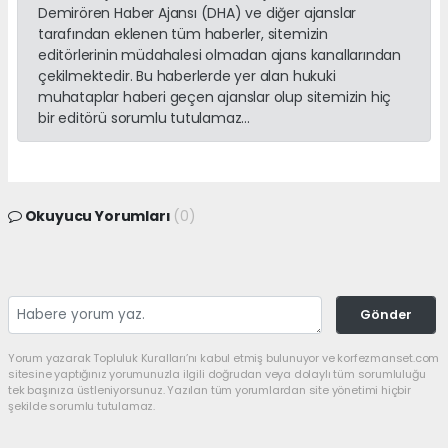
Demirören Haber Ajansı (DHA) ve diğer ajanslar
tarafından eklenen tüm haberler, sitemizin
editörlerinin müdahalesi olmadan ajans kanallarından
çekilmektedir. Bu haberlerde yer alan hukuki
muhataplar haberi geçen ajanslar olup sitemizin hiç
bir editörü sorumlu tutulamaz...
Okuyucu Yorumları
(0)
Gönder
Yorum yazarak Topluluk Kuralları’nı kabul etmiş bulunuyor ve korfezmanset.com
sitesine yaptığınız yorumunuzla ilgili doğrudan veya dolaylı tüm sorumluluğu
tek başınıza üstleniyorsunuz. Yazılan tüm yorumlardan site yönetimi hiçbir
şekilde sorumlu tutulamaz.