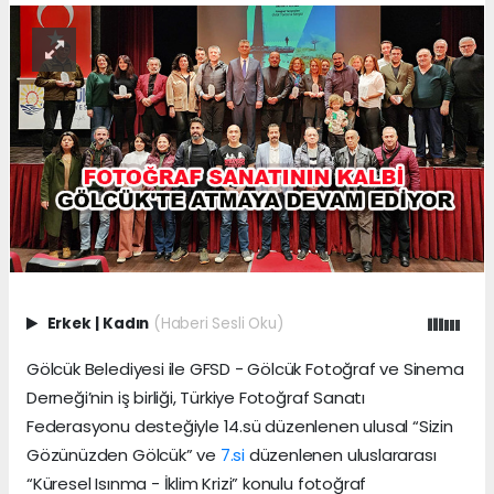
Erkek
|
Kadın
(Haberi Sesli Oku)
Gölcük Belediyesi ile GFSD - Gölcük Fotoğraf ve Sinema
Derneği’nin iş birliği, Türkiye Fotoğraf Sanatı
Federasyonu desteğiyle 14.sü düzenlenen ulusal “Sizin
Gözünüzden Gölcük” ve
7.si
düzenlenen uluslararası
“Küresel Isınma - İklim Krizi” konulu fotoğraf