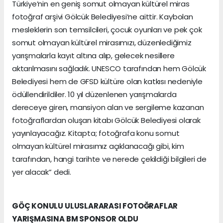
Türkiye’nin en geniş somut olmayan kültürel miras
fotoğraf arşivi Gölcük Belediyesi’ne aittir. Kaybolan
mesleklerin son temsilcileri, çocuk oyunları ve pek çok
somut olmayan kültürel mirasımızı, düzenlediğimiz
yarışmalarla kayıt altına alıp, gelecek nesillere
aktarılmasını sağladık. UNESCO tarafından hem Gölcük
Belediyesi hem de GFSD kültüre olan katkısı nedeniyle
ödüllendirildiler. 10 yıl düzenlenen yarışmalarda
dereceye giren, mansiyon alan ve sergileme kazanan
fotoğraflardan oluşan kitabı Gölcük Belediyesi olarak
yayınlayacağız. Kitapta; fotoğrafa konu somut
olmayan kültürel mirasımız açıklanacağı gibi, kim
tarafından, hangi tarihte ve nerede çekildiği bilgileri de
yer alacak” dedi.
GÖÇ KONULU ULUSLARARASI FOTOĞRAFLAR
YARIŞMASINA BM SPONSOR OLDU