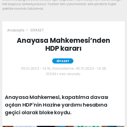
tek başınıza üstleniyorsunuz. Yazılan tüm yorumlardan site yönetimi hiçbir
şekilde sorumlu tutulamaz.
Anasayfa
SİYASET
Anayasa Mahkemesi’nden
HDP kararı
SİYASET
05.01.2023 - 14:16, Güncelleme: 05.01.2023 - 14:28
10343+ kez okundu.
Anayasa Mahkemesi, kapatılma davası
açılan HDP'nin Hazine yardımı hesabına
geçici olarak bloke koydu.