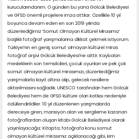
kurucularındanım. O günden bu yana Gölcük Belediyesi
ve GFSD önemli projelere imza attılar. Özellikle 10 yıl
boyunca devam eden en son 2019 yılında
düzenlediğimiz ‘Somut Olmayan Kültürel Mirasımız’
başlıklı fotoğraf yarışmalarına dikkat çekmek istiyorum.
Türkiye’nin en geniş somut olmayan kültürel miras
fotoğraf arşivi Gölcük Belediyesi’ne aittir. Kaybolan
mesleklerin son temsilcileri, çocuk oyunları ve pek çok
somut olmayan kültürel mirasımızı, düzenlediğimiz
yarışmalarla kayıt altına alıp, gelecek nesillere
aktarılmasını sağladık. UNESCO tarafından hem Gölcük
Belediyesi hem de GFSD kültüre olan katkısı nedeniyle
ödüllendirildiler. 10 yıl düzenlenen yarışmalarda
dereceye giren, mansiyon alan ve sergileme kazanan
fotoğraflardan oluşan kitabı Gölcük Belediyesi olarak
yayınlayacağız. Kitapta; fotoğrafa konu somut
olmayan kültürel mirasımız açıklanacağı gibi, kim