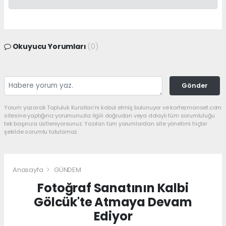
Okuyucu Yorumları
(0)
Gönder
Yorum yazarak Topluluk Kuralları’nı kabul etmiş bulunuyor ve korfezmanset.com
sitesine yaptığınız yorumunuzla ilgili doğrudan veya dolaylı tüm sorumluluğu
tek başınıza üstleniyorsunuz. Yazılan tüm yorumlardan site yönetimi hiçbir
şekilde sorumlu tutulamaz.
Anasayfa
GÜNDEM
Fotoğraf Sanatının Kalbi
Gölcük'te Atmaya Devam
Ediyor