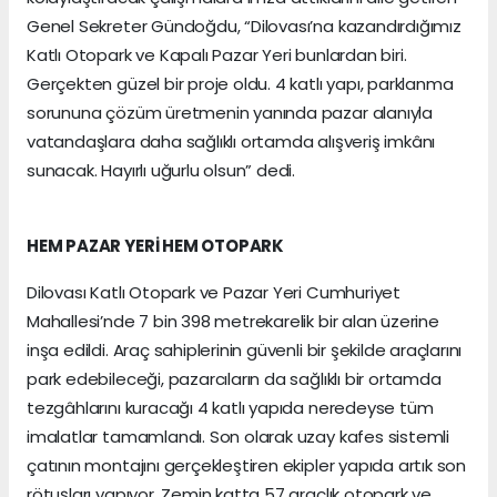
Genel Sekreter Gündoğdu, “Dilovası’na kazandırdığımız
Katlı Otopark ve Kapalı Pazar Yeri bunlardan biri.
Gerçekten güzel bir proje oldu. 4 katlı yapı, parklanma
sorununa çözüm üretmenin yanında pazar alanıyla
vatandaşlara daha sağlıklı ortamda alışveriş imkânı
sunacak. Hayırlı uğurlu olsun” dedi.
HEM PAZAR YERİ HEM OTOPARK
Dilovası Katlı Otopark ve Pazar Yeri Cumhuriyet
Mahallesi’nde 7 bin 398 metrekarelik bir alan üzerine
inşa edildi. Araç sahiplerinin güvenli bir şekilde araçlarını
park edebileceği, pazarcıların da sağlıklı bir ortamda
tezgâhlarını kuracağı 4 katlı yapıda neredeyse tüm
imalatlar tamamlandı. Son olarak uzay kafes sistemli
çatının montajını gerçekleştiren ekipler yapıda artık son
rötuşları yapıyor. Zemin katta 57 araçlık otopark ve